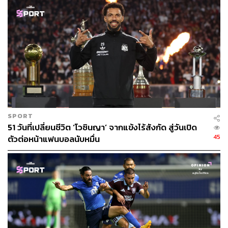
197
SPORT
ABOUT THE AUTHOR
51 วันที่เปลี่ยนชีวิต ‘โวซินญา’ จากแข้งไร้สังกัด สู่วันเปิด
THE STANDARD TEAM
45
ตัวต่อหน้าแฟนบอลนับหมื่น
กองบรรณาธิการ THE STANDARD