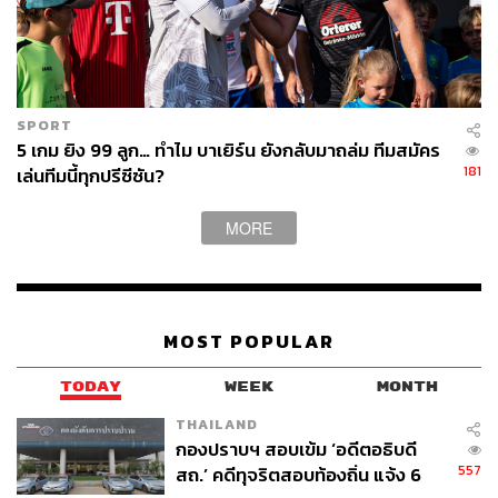
SPORT
5 เกม ยิง 99 ลูก… ทำไม บาเยิร์น ยังกลับมาถล่ม ทีมสมัคร
181
เล่นทีมนี้ทุกปรีซีซัน?
MORE
MOST POPULAR
TODAY
WEEK
MONTH
THAILAND
กองปราบฯ สอบเข้ม ‘อดีตอธิบดี
557
สถ.’ คดีทุจริตสอบท้องถิ่น แจ้ง 6