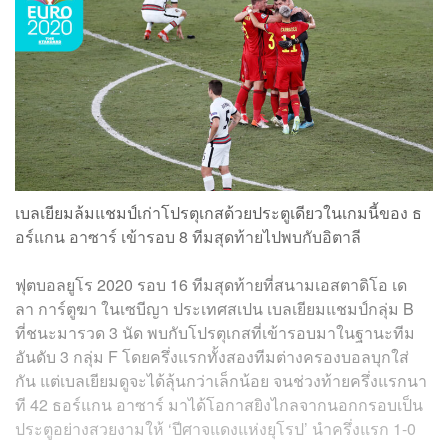
เบลเยียมล้มแชมป์เก่าโปรตุเกสด้วยประตูเดียวในเกมนี้ของ ธ
อร์แกน อาซาร์ เข้ารอบ 8 ทีมสุดท้ายไปพบกับอิตาลี
ฟุตบอลยูโร 2020 รอบ 16 ทีมสุดท้ายที่สนามเอสตาดิโอ เด
ลา การ์ตูฆา ในเซบีญา ประเทศสเปน เบลเยียมแชมป์กลุ่ม B
ที่ชนะมารวด 3 นัด พบกับโปรตุเกสที่เข้ารอบมาในฐานะทีม
อันดับ 3 กลุ่ม F โดยครึ่งแรกทั้งสองทีมต่างครองบอลบุกใส่
กัน แต่เบลเยียมดูจะได้ลุ้นกว่าเล็กน้อย จนช่วงท้ายครึ่งแรกนา
ที 42 ธอร์แกน อาซาร์ มาได้โอกาสยิงไกลจากนอกกรอบเป็น
ประตูอย่างสวยงามให้ ‘ปีศาจแดงแห่งยุโรป’ นำครึ่งแรก 1-0