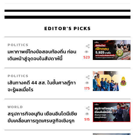
เวลล์ฯ’ ฟ้อง ‘โทน บางแค’ ผิดนัด
จ่ายหนี้-แอบระบุแบรนด์
EDITOR'S PICKS
POLITICS
มหากาพย์โกงข้อสอบท้องถิ่น ก่อน
523
เดินหน้าสู่จุดจบในสัปดาห์นี้
POLITICS
เส้นทางคดี 44 สส. ในชั้นศาลฎีกา
175
จะรู้ผลเมื่อไร
WORLD
สรุปภารกิจอนุทิน เยือนอินโดนีเซีย
515
ขับเคลื่อนการทูตเศรษฐกิจเชิงรุก
ประกาศหุ้นส่วนยุทธศาสตร์ไทย –
อินโดนีเซีย