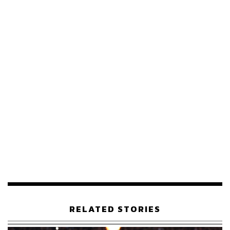
ครึ่งหลังโปรตุเกสบุกหนักหวังทวงประตูคืน และได้ลุ้นหลาย
ครั้งหลังจากที่ เบลเยียมต้องเสีย เควิน เดอ บรอยน์ ไปจาก
อาการบาดเจ็บต้นครึ่งหลัง แต่ก็ไม่มีดวงมากนัก และยังต้อง
เจอกับฟอร์มที่ยอดเยี่ยมของ ติโบต์ กูร์ตัวส์ ที่โชว์เซฟสวยๆ
ในเกมนี้ แม้โปรตุเกสจะปล่อยอาวุธหนักทั้ง บรูโน แฟร์นันด์ส,
อังเดร ซิลวา และ ชูเอา เฟลิกซ์ ลงมาในสนามแต่ไม่เป็นผล
ทำให้จบเกมเบลเยียมเอาชนะโปรตุเกส 1-0
เบลเยียมเข้ามาถึงรอบ 8 ทีมสุดท้ายเป็นหนที่สองติดต่อกัน
โดยต้องเข้าไปพบกับอิตาลีที่ไปยืนรออยู่ก่อนแล้ว โดยจะต้อง
ไปแข่งขันกันที่ฟุตบอล อารีนา มิวนิก ในวันที่ 2 กรกฎาคมนี้
MAN OF THE MATCH: ธอร์แกน อาซาร์ (เบลเยียม)
ภาพประกอบ: พิชามญชุ์ วรรณสาร
RELATED STORIES
TAGS:
Belgium
Portugal
Thorgan Hazard
UEFA EURO 2020
Football
กีฬาฟุตบอล