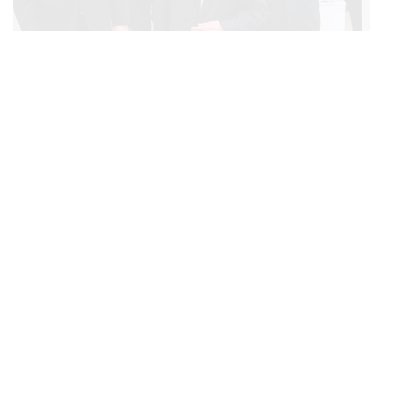
POLITICS
ทักษิณ ร่วมสวดพระอภิธรรมศพ ‘พล.ต.ท. ผ่อน’ บิดา
...
‘พักตร์พิไล ทวีสิน’ สิริอายุ 103 ปี แกนนำเพื่อไทย-บุคคล
หลากวงการร่วมอาลัย
BUSINESS
/
ECONOMIC
คลังเตรียมจำหน่ายพันธบัตรรัฐบาล ‘ออมพลัส’ รอบถัดไป
...
เร็วสุด 4 ก.ย.นี้ อาจเพิ่มสัดส่วนการขายแบบ Small Lot
First มากขึ้น