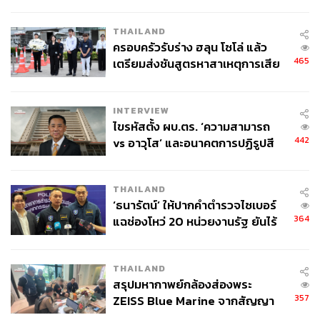
ข้อหาหนัก จ่อชง ป.ป.ช. 12 ส.ค. นี้
THAILAND
ครอบครัวรับร่าง ฮลุน โซโล่ แล้ว
465
เตรียมส่งชันสูตรหาสาเหตุการเสีย
ชีวิต
INTERVIEW
ไขรหัสตั้ง ผบ.ตร. ‘ความสามารถ
442
vs อาวุโส’ และอนาคตการปฏิรูปสี
กากี กับ พล.ต.อ. เอก อังสนานนท์
THAILAND
‘ธนารัตน์’ ให้ปากคำตำรวจไซเบอร์
364
แฉช่องโหว่ 20 หน่วยงานรัฐ ยันไร้
นัยทางการเมือง
THAILAND
สรุปมหากาพย์กล้องส่องพระ
357
ZEISS Blue Marine จากสัญญา
ผลิต 8.3 ล้าน สู่ข้อพิพาท ‘มา