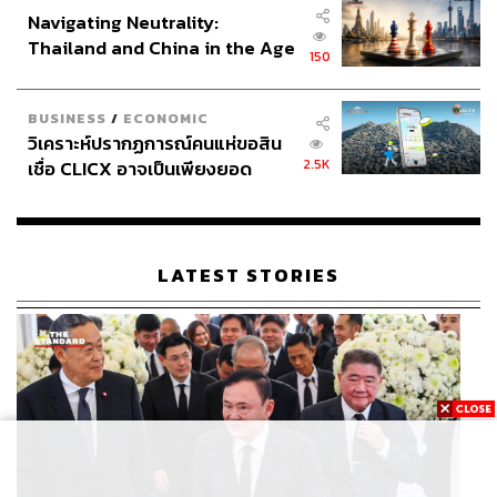
Navigating Neutrality:
Thailand and China in the Age
150
of a New Global Order
BUSINESS
/
ECONOMIC
วิเคราะห์ปรากฏการณ์คนแห่ขอสิน
2.5K
เชื่อ CLICX อาจเป็นเพียงยอด
ภูเขาน้ำแข็ง ของปัญหาหนี้ครัว
เรือนไทยที่ถูกซุกไว้
LATEST STORIES