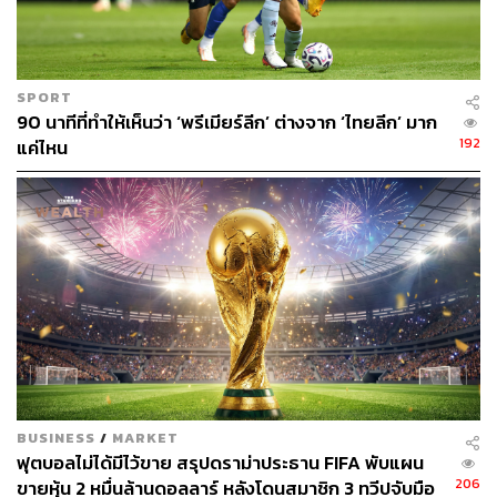
SPORT
90 นาทีที่ทำให้เห็นว่า ‘พรีเมียร์ลีก’ ต่างจาก ‘ไทยลีก’ มาก
192
แค่ไหน
BUSINESS
/
MARKET
ฟุตบอลไม่ได้มีไว้ขาย สรุปดราม่าประธาน FIFA พับแผน
206
ขายหุ้น 2 หมื่นล้านดอลลาร์ หลังโดนสมาชิก 3 ทวีปจับมือ