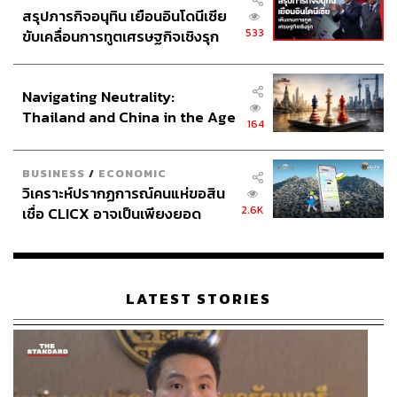
ยูเครนจะเป็นฝ่ายคว้าอันดับที่ 2 ไปครอง เพราะถึงแม้ประตูได้
สรุปภารกิจอนุทิน เยือนอินโดนีเซีย
เสียจะเท่ากัน แต่ยูเครนยิงได้มากกว่า
533
ขับเคลื่อนการทูตเศรษฐกิจเชิงรุก
ประกาศหุ้นส่วนยุทธศาสตร์ไทย –
ดังนั้นออสเตรียจึงไม่มีทางเลือกมากนักหากอยากเข้ารอบ
อินโดนีเซีย
โดยไม่ต้องลุ้น เพราะถ้าพวกเขาพ่ายในเกมนี้ก็จะมีเพียง 3
Navigating Neutrality:
คะแนน และอาจจะต้องไปลุ้นเหนื่อยกับโควตาอันดับ 3 ที่ดี
Thailand and China in the Age
164
ที่สุด แต่ในกรณีที่ผลออกมาเสมอกัน แม้ทีมนกกระจอกเทศ
of a New Global Order
จะจบอันดับที่ 3 อยู่ดี แต่พวกเขาก็มีโอกาสสูงในการไปเล่นใน
รอบน็อกเอาต์ เนื่องจากคะแนนที่เพิ่มมาเป็น 4 แต้ม แถมการ
BUSINESS
/
ECONOMIC
วิเคราะห์ปรากฏการณ์คนแห่ขอสิน
จบที่ 3 กลุ่มนี้อาจจะดีกว่าการจบอันดับรองแชมป์กลุ่มที่ปลาย
2.6K
เชื่อ CLICX อาจเป็นเพียงยอด
ทางมีทีมฟอร์มโหดอย่างอิตาลีรออยู่ก็ได้
ภูเขาน้ำแข็ง ของปัญหาหนี้ครัว
เรือนไทยที่ถูกซุกไว้
LATEST STORIES