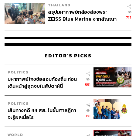
THAILAND
สรุปมหากาพย์กล้องส่องพระ
717
ZEISS Blue Marine จากสัญญา
ผลิต 8.3 ล้าน สู่ข้อพิพาท ‘มา
ยูเครนต้องเสมอเป็นอย่างน้อย หากต้องการเข้ารอบเป็นที่ 2
เวลล์ฯ’ ฟ้อง ‘โทน บางแค’ ผิดนัด
ของกลุ่ม C
จ่ายหนี้-แอบระบุแบรนด์
ยูเครน vs. ออสเตรีย การต่อสู้เพื่อแย่งอันดับที่ 2
EDITOR'S PICKS
หลังจากที่ทั้งสองทีมพ่ายต่อเนเธอร์แลนด์มาเหมือนกัน ทำให้
พวกเขาไม่มีทางที่จะจบอันดับเหนือกว่าทีมอัศวินสีส้มได้ ไม่
ว่าผลการแข่งขันในนัดสุดท้ายของรอบแบ่งกลุ่มจะออกมา
POLITICS
เป็นอย่างไร นั่นทำให้การเจอกันระหว่างยูเครนกับออสเตรีย
มหากาพย์โกงข้อสอบท้องถิ่น ก่อน
551
เดินหน้าสู่จุดจบในสัปดาห์นี้
ซึ่งจะลงสนามกันที่สนามกีฬาแห่งชาติที่กรุงบูคาเรสต์
ประเทศโรมาเนีย ในเวลา 23.00 น. เป็นเกมที่เล่นกันเพื่อแย่ง
พื้นที่อันดับ 2 ของกลุ่มเท่านั้น
POLITICS
เส้นทางคดี 44 สส. ในชั้นศาลฎีกา
เงื่อนไขในการแย่งรองแชมป์กลุ่ม C ของทั้งคู่ไม่มีอะไรซับ
191
จะรู้ผลเมื่อไร
ซ้อนเหมือนกลุ่ม B เพราะเกมนี้ใครชนะก็เอาอันดับที่ 2 ไป
ครองแบบไม่ต้องคิดมาก แต่ถ้าผลออกมาเป็นการเสมอกัน
WORLD