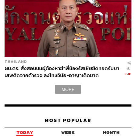
เบลเยียมในเวลา 02.00 น. คงจะเป็นเกมที่น่าสนใจที่สุดใน
ค่ำคืนนี้ แม้ทั้งสองชาติไม่ได้เป็นทีมใหญ่หรือมีนักเตะดาวดัง
เต็มทีม เนื่องจากผลการแข่งขันในคู่นี้มีผลต่อการตัดสินการ
เข้ารอบของทั้งคู่และอีก 2 ทีมร่วมกลุ่มเป็นอย่างมาก
เกมนี้รัสเซียต้องชนะไว้ก่อนหากไม่อยากไปลุ้นอะไรให้ปวด
หัว เพราะทันทีที่ชนะ เกมนี้ก็จะการันตีการเข้ารอบทันที แต่
ถ้าผลออกมาเป็นการเสมอกับเดนมาร์ก หมีขาวต้องไปลุ้นให้
THAILAND
ฟินแลนด์ไม่สามารถเอาชนะเบลเยียมได้ พวกเขาถึงจะเข้า
ผบ.ตร. สั่งสอบปมผู้ต้องหาฆ่าพี่น้องรัสเซียซัดทอดรับยา
รอบ แต่ถ้าหากทีมของ สตานิสลาฟ เชอร์เชซอฟ แพ้ขึ้นมา
610
เสพติดจากตำรวจ ลงโทษวินัย-อาญาเด็ดขาด
เรื่องจะยุ่งทันที เพราะมีสิทธิ์ร่วงไปถึงอันดับ 3 หรือจบบ๊วย
กลุ่มได้เลย ซึ่งขึ้นอยู่กับผลต่างประตูได้เสียของทั้ง 2 คู่ที่จะเกิด
MORE
ขึ้นด้วย
ขณะที่ฝั่งเดนมาร์ก พวกเขาจะต้องเอาชนะในเกมนี้ให้ได้เป็น
อันดับแรก และอันที่จริงมันเป็นหนทางเดียวเท่านั้นที่จะทำให้
MOST POPULAR
ทีมได้ไปต่อในรอบน็อกเอาต์ และหากพวกเขาเอาชนะรัสเซีย
ได้จริง ทีมโคนมก็มีสิทธิ์จบสูงถึงอันดับ 2 ได้เลยในกรณีที่
TODAY
WEEK
MONTH
ฟินแลนด์แพ้ต่อเบลเยียม แต่ทั้งนี้ทั้งนั้นก็ยังต้องไปลุ้นเรื่องของ