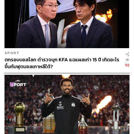
ฟุตบอลพรีเมียร์ลีกเมื่อย้ายจากราโย บาเยกาโน มาอยู่กับส
วอนซีด้วยค่าตัวเพียงแค่ 2 ล้านปอนด์ เรียกได้ว่ามาแบบไม่มี
ใครรู้จัก แต่สามารถเขย่าลีกฟุตบอลที่ได้รับการยกย่องว่าดี
ที่สุดในโลกได้อย่างที่ไม่มีใครอยากเชื่อ
ผลงานของมิชูในเวลานั้นยอดเยี่ยมระดับไหน?
SPORT
22 ประตูจากการลงสนาม 43 นัดรวมทุกฤดูกาล และที่สุด
ตกรอบบอลโลก ตำรวจบุก KFA แฉแผลเก่า 15 ปี เกิดอะไร
ยอดที่สุดคือการยิงประตูสุดสวยให้สวอนซี คว่ำแบรดฟอร์ด
112
ขึ้นกับฟุตบอลเกาหลีใต้?
คว้าแชมป์ลีกคัพมาครองได้ ซึ่งยังเป็นแชมป์รายการใหญ่
รายการเดียวในประวัติศาสตร์ของสโมสรจากเวลส์
น่าเสียดายที่ความมหัศจรรย์ของมิชูเกิดขึ้นแค่เพียงฤดูกาล
เดียว หลังจากนั้นด้วยปัญหาอาการบาดเจ็บทำให้เขาไม่
สามารถกลับมาเป็นคนเดิมได้อีกเลยไม่ว่าจะย้ายไปอยู่ที่ไหน
ก็ตาม สุดท้ายก็กลายเป็นเรื่องเล่าของตำนาน ‘มหัศจรรย์
ฤดูกาลเดียว’ (One Season Wonder)
แต่ถึงใครจะลืมชื่อของอดีตดาวยิงวัย 36 ปีคนนี้ อย่างน้อยฮา