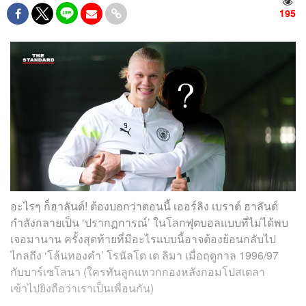
195
อะไรๆ ก็ฮาลันด์! ต้องบอกว่าตอนนี้ เออร์ลิง เบราต์ ฮาลันด์
กำลังกลายเป็น ‘ปรากฏการณ์’ ในโลกฟุตบอลแบบที่ไม่ได้พบ
เจอมานาน ครั้งสุดท้ายที่มีอะไรแบบนี้อาจต้องย้อนกลับไป
ไกลถึง ‘โล้นทองคำ’ โรนัลโด เด ลิมา เมื่อฤดูกาล 1996/97
กับบาร์เซโลนา (ใครทันลูกแหวกกองหลังกอมโปสเตลา
เข้าไปยิงถือว่าเราเป็นเพื่อนกัน)