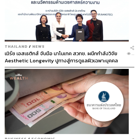
อ้างอิง:
https://www.marca.com/en/football/bundesliga/2022/
02/16/620cec7cca474187388b45f4.html
https://www.givemesport.com/88036737-michu-what-
happened-to-the-swansea-striker-who-erling-haalan
d-idolised
THAILAND
/
NEWS
https://talksport.com/football/1210900/man-city-erling
เมิร์ซ เอสเธติกส์ จับมือ นาโนเทค สวทช. ผนึกกำลังวิจัย
...
-haaland-michu-idol-swansea/
Aesthetic Longevity ปูทางสู่การดูแลผิวเฉพาะบุคคล
[PR NEWS]
TAGS:
กีฬาฟุตบอล
Premier League
Manchester City
Erling Haaland
BUSINESS
/
ECONOMIC