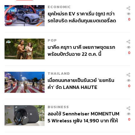
ECONOMIC
ยุคใหม่รถ EV ราคาเริ่ม (ถูก) กว่า
0
รถไฮบริด หลังต้นทุนแบตเตอรี่ลด
ชอบเล่นเป็น ‘มิชู’ ในสมัยเด็กๆ
ลง - จีนแห่บุกตลาดเกิดใหม่
ฮาลันด์ไม่ได้แค่พูดเท่านั้น แต่เขายังแสดงให้เห็นด้วยการ
POP
เลียนแบบท่าฉลองประตูของมิชูในเกมทีมชาตินอร์เวย์เมื่อปี
นาคี๓ ครุฑา นาคี เผยภาพชุดแรก
2020 และช่วงหนึ่งก็ชอบแท็ก Instagram ของมิชูในภาพของ
0
พร้อมปักวันฉาย 22 ต.ค. นี้
ตัวเองด้วยประหนึ่งว่า
อันที่จริงเรื่องความรักของเด็กคนนี้ที่มีต่อมิชูไม่ใช่ความลับ
THAILAND
เมื่อถนนกลายเป็นรันเวย์ ‘แยกริน
อะไรของวงการ มันก็นำไปสู่เหตุการณ์ที่น่าประทับใจ เมื่อคน
0
คำ’ จัด LANNA HAUTE
ที่รักกับคนที่ถูกรักได้มาพบกัน โดยเหตุการณ์นั้นเกิดขึ้นเมื่อ 2
COUTURE กลางสายฝน
ปีก่อนเมื่อสโมสรฟุตบอลบูร์โกส ในสเปนได้ทวีตพร้อมแท็กฮา
แลนด์ว่า “สวัสดี @ErlingHaaland เพื่อนของคุณ
BUSINESS
@Michuoviedo มีของขวัญอยากจะมอบให้คุณ”
ลองใช้ Sennheiser MOMENTUM
0
5 Wireless หูฟัง 14,990 บาท ที่ให้
ในข้อความนั้นมีภาพของมิชู ซึ่งอำลาวงการแล้วและมาเป็น
ผู้ใช้ถอดเปลี่ยนแบตเองได้ ก่อนกฎ
ผู้อำนวยการสโมสรของบูร์โกสพอดี ชูเสื้อทีมบูร์โกสที่สกรีน
EU บังคับปีหน้า