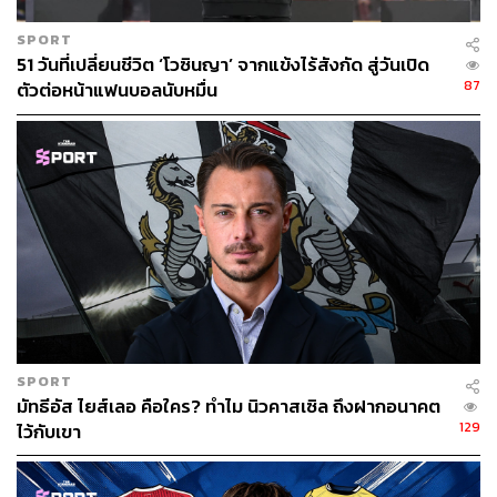
ลันด์ไม่เคยลืม เพราะในสายตาของเขาแล้วคนนี้แหละเท่
SPORT
ที่สุด!
51 วันที่เปลี่ยนชีวิต ‘โวซินญา’ จากแข้งไร้สังกัด สู่วันเปิด
87
ตัวต่อหน้าแฟนบอลนับหมื่น
ในช่วงที่เริ่มแจ้งเกิดได้ไม่นานกับเรดบูล ซัลซ์บวร์ก ลูกชาย
ของ อัลฟ์ อิงเก ฮาลันด์ ถูกถามว่าใครคือนักเตะที่มีอิทธิพล
ต่อการเล่นของเขา?
อย่างที่บอกถ้าไม่ใช่เมสซี หรือโรนัลโด ก็อาจจะเป็น ซลาตัน
อิบราฮิโมวิช หรือ ดิดิเยร์ ดร็อกบา ไปเลย
แต่คำตอบของเด็กยักษ์คือ ‘มิชู!’ ก่อนจะขยายความว่า “ผม
ชอบดูเขาเล่นที่สวอนซี เขาเล่นเท้าซ้าย สูง และเป็นคนจบ
สกอร์ที่คมมาก
SPORT
“ผมชอบเวลาที่ได้เห็นกองหน้าคนอื่นทำได้ดี และนั่นอาจเป็น
มัทธีอัส ไยส์เลอ คือใคร? ทำไม นิวคาสเซิล ถึงฝากอนาคต
เหตุผลว่าทำไมผมถึงพยายามเล่นให้คมตลอดเวลา และนั่น
129
ไว้กับเขา
คือเหตุผลที่ผมชอบมิชูมากๆ