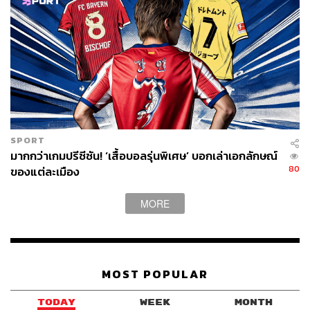
“กองหน้าที่เล่นได้อย่างลื่นไหล ไม่มีอะไรดีไปกว่าการได้ดู
กองหน้าแบบนี้อีกแล้ว ผมมีความสุขทุกครั้งที่ได้เห็นเขาเล่น
น่าจะเป็นแบบนี้ตลอดชีวิต”
🗣 Reporter: “Who was your idol growing
SPORT
up?”
🗣 Erling Håland: “Michu. I loved
มากกว่าเกมปรีซีซัน! ‘เสื้อบอลรุ่นพิเศษ’ บอกเล่าเอกลักษณ์
watching him at Swansea. He played
80
ของแต่ละเมือง
with his left foot, he was tall and a
clinical finisher.”
Håland used to tag
MORE
Michu on all of his Instagrams. 👏
pic.twi
tter.com/s0PSNs9hFI
— Football Tweet
⚽ (@Football__Tweet)
February 21, 202
MOST POPULAR
0
TODAY
WEEK
MONTH