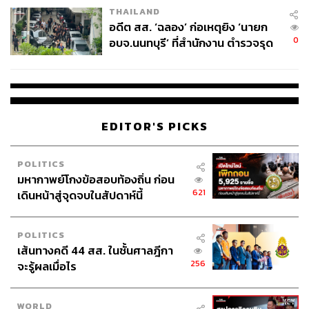
ชื่อว่า HAALAND พร้อมกับหมายเลข 17 โดยเสื้อตัวนี้มีลาย
THAILAND
เซ็นของอดีตกองหน้าในตำนานพร้อมข้อความอวยพรว่า
อดีต สส. ‘ฉลอง’ ก่อเหตุยิง ‘นายก
0
Best Wishes
อบจ.นนทบุรี’ ที่สำนักงาน ตำรวจรุด
ลงพื้นที่
ไอ้หนูวัย 20 ปีในเวลานั้นซึ่งเพิ่งย้ายจากซัลซ์บวร์กมาอยู่กับ
โบรุสเซีย ดอร์ทมุนด์ได้ไม่นานรีบตอบกลับทันทีว่า “ว้าว นี่มัน
โคตรตำนาน!! #Nice2Michu”
EDITOR'S PICKS
POLITICS
มหากาพย์โกงข้อสอบท้องถิ่น ก่อน
Wow what a legend!!
#Nice2Michu
http
621
เดินหน้าสู่จุดจบในสัปดาห์นี้
s://t.co/Ryn0vEk4tf
— Erling Haaland
(@ErlingHaaland)
February 24, 2020
POLITICS
เส้นทางคดี 44 สส. ในชั้นศาลฎีกา
256
จะรู้ผลเมื่อไร
WORLD