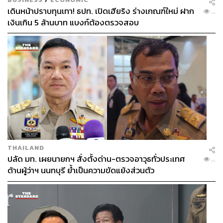
195
เดินหน้าปราบทุนเทา! ธปท. เปิดเฮียริง ร่างเกณฑ์ใหม่ ฝาก
...
เงินเกิน 5 ล้านบาท แบงก์ต้องตรวจสอบ
ABOUT THE AUTHOR
เมธา พันธุ์วราทร
เจ้าของนามปากกา ‘ลูกแม่กิ่ง’ คอลัมนิสต์ที่เล่า
เรื่องกีฬาให้คนนำไปปรับใช้ในชีวิต ซึ่งจะ
ทำให้ได้รับแรงบันดาลใจจากกีฬาที่คุณชื่น
ชอบ ในคอลัมน์ ‘Goal of Life’
THAILAND
ปลัด มท. เผยนายกฯ สั่งตั้งด่าน-ตรวจอาวุธทั่วประเทศ
...
ด้านผู้ว่าฯ นนทบุรี ย้ำเป็นความขัดแย้งส่วนตัว