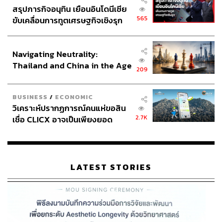
สรุปภารกิจอนุทิน เยือนอินโดนีเซีย
มิชูยังเล่าเรื่องนี้ในรายการของสถานีวิทยุ Cadena SER เมื่อ
565
ขับเคลื่อนการทูตเศรษฐกิจเชิงรุก
ช่วงต้นปีที่ผ่านมา ว่าทั้งสองได้มาพบกันจริงๆ ในช่วงเดือน
ประกาศหุ้นส่วนยุทธศาสตร์ไทย –
ท้ายๆ ของฮาลันด์กับดอร์ทมุนด์ “ผมให้เสื้อบูร์โกสกับเขา และ
อินโดนีเซีย
เขาก็ให้เสื้อโบรุสเซียกับผม”
Navigating Neutrality:
Thailand and China in the Age
209
ดาวยิงซ้ายธรรมชาติยังทำนายว่าฮาลันด์จะเป็นคู่แข่งกับ คี
of a New Global Order
เลียน เอ็มบัปเป ไปในอีก 15 ปีข้างหน้า เหมือนยุคของเมสซี
BUSINESS
/
ECONOMIC
และโรนัลโด
วิเคราะห์ปรากฏการณ์คนแห่ขอสิน
2.7K
เชื่อ CLICX อาจเป็นเพียงยอด
และบอกว่า “สำหรับผมการที่นักฟุตบอลในระดับนี้เห็นผม
ภูเขาน้ำแข็ง ของปัญหาหนี้ครัว
เป็นต้นแบบถือเป็นเกียรติอย่างมาก”
เรือนไทยที่ถูกซุกไว้
ไม่ต่างจากที่ ซีเนดีน ซีดาน ที่มี ‘เจ้าชายลูกหนัง’ เอ็นโซ ฟ
LATEST STORIES
รานเชสโคลี เป็นฮีโร่
มิชู กำลังจะเป็นฮีโร่ของฮีโร่อีกที 🙂