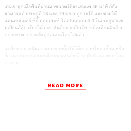
เกมล่าสุดเมื่อคืนที่ผ่านมาขนาดได้ลงเล่นแค่ 45 นาที ก็ยัง
สามารถทำประตูที่ 18 และ 19 ของฤดูกาลได้ และช่วยให้
แมนเชสเตอร์ ซิตี้ ถล่มเอฟซี โคเปนเฮเกน 5-0 ในเกมยูฟ่าแช
มเปียนส์ลีก เรียกได้ว่าฮาลันด์กลายเป็นปีศาจที่เหมือนฝันร้าย
ของบรรดากองหลังทุกคนบนโลกไปแล้ว
แต่ถึงจะอย่างนั้นกองหน้ารายนี้ก็ไม่ได้มาสายโหด เหี้ยม หรือ
ยียวนกวนประสาทเหมือนยอดศูนย์หน้าระดับหัวแถวของโลก
บางคน
ในทางตรงกันข้ามดาวยิงวัย 22 ปีเมื่ออยู่นอกสนามกลับดูอ๊
องๆ ไม่ว่าจะเป็นในเวลาที่ต้องให้สัมภาษณ์กับสื่อมวลชน ไป
READ MORE
จนถึงเวลาที่ไม่ได้อยู่ต่อหน้ากล้อง (แต่ก็มีกล้องแอบจับภาพ
อยู่) ก็จะได้เห็นอากัปกิริยาที่น่าเอ็นดู
รวมถึงเรื่องราวน่ารักๆ ระหว่างเขากับฮีโร่ในดวงใจ ใครสัก
คนที่คาดไม่ถึง