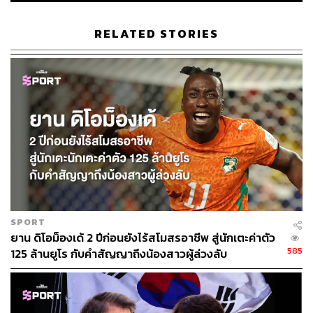
RELATED STORIES
มิชู นักเตะมหัศจรรย์ชาวสเปน ผู้ไปมาเหมือนลมพัด
SPORT
ยาน ดิโอม็องเด้ 2 ปีก่อนยังไร้สโมสรอาชีพ สู่นักเตะค่าตัว
585
125 ล้านยูโร กับคำสัญญาถึงน้องสาวผู้ล่วงลับ
หลายคนอาจจะพอจำกันได้ แต่บางคนอาจจะงงว่ามิชูคนนี้
คือใคร?
มิชู เป็นกองหน้าชาวสเปนผู้สร้างปรากฏการณ์ในวงการ