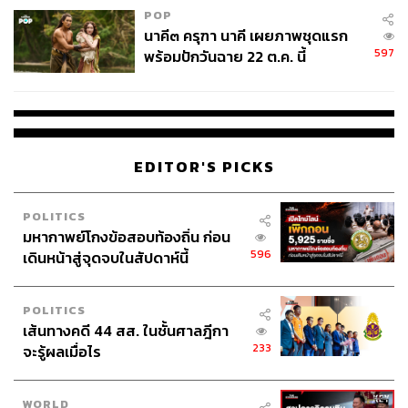
POP
นาคี๓ ครุฑา นาคี เผยภาพชุดแรก
597
พร้อมปักวันฉาย 22 ต.ค. นี้
EDITOR'S PICKS
POLITICS
มหากาพย์โกงข้อสอบท้องถิ่น ก่อน
596
เดินหน้าสู่จุดจบในสัปดาห์นี้
POLITICS
เส้นทางคดี 44 สส. ในชั้นศาลฎีกา
233
จะรู้ผลเมื่อไร
WORLD