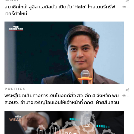
สมาชิกใหม่! ลูอิส แฮมิลตัน เปิดตัว ‘Halo’ โกลเดนรีทรีฟ
...
เวอร์ตัวใหม่
POLITICS
พริษฐ์เปิดเส้นทางการเงินโยงคดีฮั้ว สว. อีก 4 จังหวัด พบ
...
ส.อบจ. อำนาจเจริญโอนเงินให้เจ้าหน้าที่ กกต. ฝ่ายสืบสวน