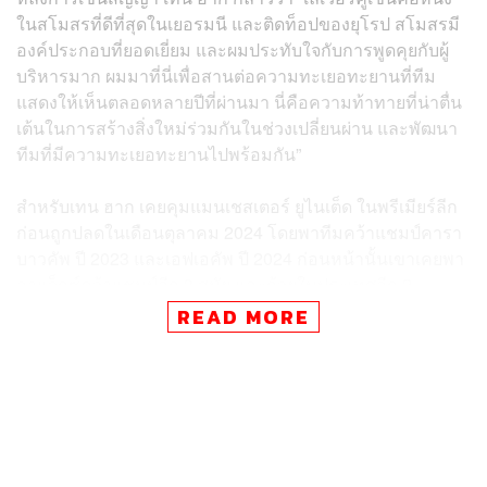
ในสโมสรที่ดีที่สุดในเยอรมนี และติดท็อปของยุโรป สโมสรมี
องค์ประกอบที่ยอดเยี่ยม และผมประทับใจกับการพูดคุยกับผู้
บริหารมาก ผมมาที่นี่เพื่อสานต่อความทะเยอทะยานที่ทีม
แสดงให้เห็นตลอดหลายปีที่ผ่านมา นี่คือความท้าทายที่น่าตื่น
เต้นในการสร้างสิ่งใหม่ร่วมกันในช่วงเปลี่ยนผ่าน และพัฒนา
ทีมที่มีความทะเยอทะยานไปพร้อมกัน”
สำหรับเทน ฮาก เคยคุมแมนเชสเตอร์ ยูไนเต็ด ในพรีเมียร์ลีก
ก่อนถูกปลดในเดือนตุลาคม 2024 โดยพาทีมคว้าแชมป์คารา
บาวคัพ ปี 2023 และเอฟเอคัพ ปี 2024 ก่อนหน้านั้นเขาเคยพา
อาแจ็กซ์คว้าแชมป์ลีก 3 สมัย และถ้วยในประเทศอีก 2
รายการระหว่างปี 2018-2022
READ MORE
TAGS:
กีฬาฟุตบอล
Bayer 04 Leverkusen
Erik ten Hag