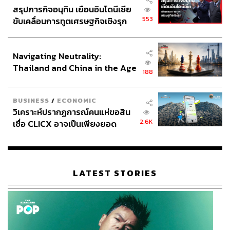
สรุปภารกิจอนุทิน เยือนอินโดนีเซีย
553
ขับเคลื่อนการทูตเศรษฐกิจเชิงรุก
ประกาศหุ้นส่วนยุทธศาสตร์ไทย –
อินโดนีเซีย
Navigating Neutrality:
Thailand and China in the Age
188
of a New Global Order
BUSINESS
/
ECONOMIC
วิเคราะห์ปรากฏการณ์คนแห่ขอสิน
2.6K
เชื่อ CLICX อาจเป็นเพียงยอด
ภูเขาน้ำแข็ง ของปัญหาหนี้ครัว
เรือนไทยที่ถูกซุกไว้
LATEST STORIES