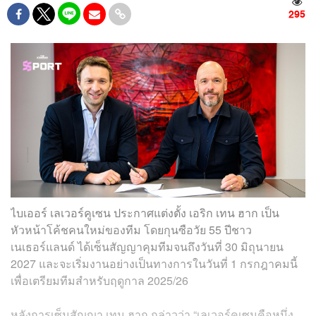
295
ไบเออร์ เลเวอร์คูเซน ประกาศแต่งตั้ง เอริก เทน ฮาก เป็น
หัวหน้าโค้ชคนใหม่ของทีม โดยกุนซือวัย 55 ปีชาว
เนเธอร์แลนด์ ได้เซ็นสัญญาคุมทีมจนถึงวันที่ 30 มิถุนายน
2027 และจะเริ่มงานอย่างเป็นทางการในวันที่ 1 กรกฎาคมนี้
เพื่อเตรียมทีมสำหรับฤดูกาล 2025/26
หลังการเซ็นสัญญา เทน ฮาก กล่าวว่า “เลเวอร์คูเซนคือหนึ่ง