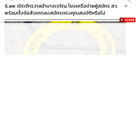
iLaw เปิดจักรวาลอำนาจเจริญ โยงเครือข่ายผู้สมัคร สว.
...
พร้อมตั้งข้อสังเกตลงสมัครตรงคุณสมบัติหรือไม่
THAILAND
รอง ผบช. ภ.1 เผย เก็บพยานหลักฐานเกี่ยวกับผู้ก่อเหตุยิง
...
ในโรงเรียนไปตรวจสอบทั้งหมดแล้ว