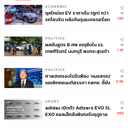
ECONOMIC
ยุคใหม่รถ EV ราคาเริ่ม (ถูก) กว่า
1.6K
รถไฮบริด หลังต้นทุนแบตเตอรี่ลด
ลง - จีนแห่บุกตลาดเกิดใหม่
POLITICS
ผลชันสูตร 8 ศพ เหตุยิงใน รร.
1.2K
เทพศิรินทร์ นนทบุรี พบกระสุนเข้า
จุดสำคัญ ‘ศีรษะ-หน้าอก’ ครูถูกยิง
4 นัด จากระยะไกล
POLITICS
ศาลปกครองไม่รับฟ้อง ‘หมอสรณ’
0.9K
ขอเพิกถอนมติสรรหา กสทช. ชี้ยัง
ไม่ใช่ผู้เดือดร้อนเสียหาย
SPORT
adidas เปิดตัว Adizero EVO SL
893
EXO คอลเล็กชันพิเศษรับฤดูกาล
College Football