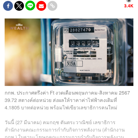
3.4K
กกพ. ประกาศตรึงค่า Ft งวดเดือนพฤษภาคม-สิงหาคม 2567
39.72 สตางค์ต่อหน่วย ส่งผลให้ราคาค่าไฟฟ้าคงเดิมที่
4.1805 บาทต่อหน่วย
พร้อมไฟเขียวเลขาธิการคนใหม่
วันนี้ (27 มีนาคม) คมกฤช ตันตระวาณิชย์ เลขาธิการ
สำนักงานคณะกรรมการกำกับกิจการพลังงาน (สำนักงาน
กกพ.) ในฐานะโฆษกคณะกรรมการกำกับกิจการพลังงาน