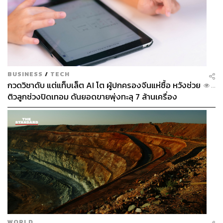
BUSINESS
/
TECH
กวดวิชาดับ แต่แท็บเล็ต AI โต ผู้ปกครองจีนแห่ซื้อ หวังช่วย
...
ติวลูกช่วงปิดเทอม ดันยอดขายพุ่งทะลุ 7 ล้านเครื่อง
WORLD