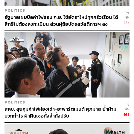
คมกฤช ตันตระวาณิชย์
พูลพัฒน์ ลีสมบัติไพบูลย์
POLITICS
รัฐบาลเผยบิลค่าไฟรอบ ก.ย. ใช้อัตราใหม่ทุกครัวเรือน ได้
124
สิทธิไม่ต้องลงทะเบียน ส่วนผู้ถือบัตรสวัสดิการฯ ลง
ทะเบียนรับสิทธิช่วยค่าไฟ
3.4K
ABOUT THE AUTHOR
THE STANDARD WEALTH
สำนักข่าวเศรษฐกิจ ธุรกิจ และการลงทุน โดย
ทีมข่าว THE STANDARD
POLITICS
สคบ. ลุยคุมค่าไฟห้องเช่า-อะพาร์ตเมนต์ ศุภมาส ย้ำห้าม
163
บวกกำไร ฝ่าฝืนเจอทั้งจำทั้งปรับ