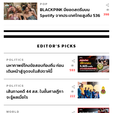
POP
BLACKPINK มียอดสตรีมบน
398
Spotify จากประเทศไทยสูงถึง 536
ล้านครั้ง ตลอด 10 ปีที่ผ่านมา
EDITOR'S PICKS
POLITICS
มหากาพย์โกงข้อสอบท้องถิ่น ก่อน
593
เดินหน้าสู่จุดจบในสัปดาห์นี้
POLITICS
เส้นทางคดี 44 สส. ในชั้นศาลฎีกา
222
จะรู้ผลเมื่อไร
WORLD