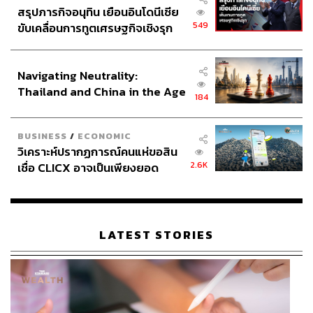
สรุปภารกิจอนุทิน เยือนอินโดนีเซีย
549
ขับเคลื่อนการทูตเศรษฐกิจเชิงรุก
ประกาศหุ้นส่วนยุทธศาสตร์ไทย –
อินโดนีเซีย
Navigating Neutrality:
Thailand and China in the Age
184
of a New Global Order
BUSINESS
/
ECONOMIC
วิเคราะห์ปรากฏการณ์คนแห่ขอสิน
2.6K
เชื่อ CLICX อาจเป็นเพียงยอด
ภูเขาน้ำแข็ง ของปัญหาหนี้ครัว
เรือนไทยที่ถูกซุกไว้
LATEST STORIES