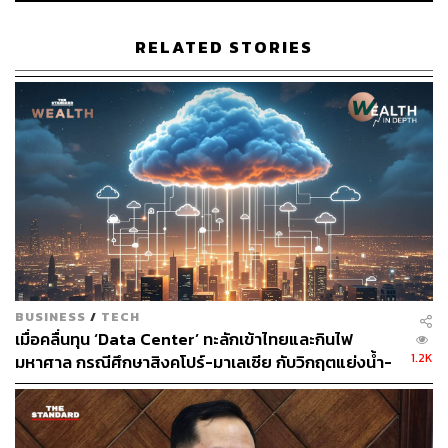
ประวัติการศึกษา
RELATED STORIES
เศรษฐศาสตรดุษฎีบัณฑิต มหาวิทยาลัยจอร์จ วอชิงตัน
สหรัฐอเมริกา
เศรษฐศาสตรมหาบัณฑิต มหาวิทยาลัยจอร์จ วอชิงตัน
สหรัฐอเมริกา
วิทยาศาสตรมหาบัณฑิต สาขาการวิจัยเชิงปฏิบัติการ
วิทยาลัยเศรษฐศาสตร์และรัฐศาสตร์แห่งลอนดอน
(London School of Economics and Political Science)
ประเทศอังกฤษ
เศรษฐศาสตรบัณฑิต (ภาคภาษาอังกฤษ) มหาวิทยาลัย
ธรรมศาสตร์
BUSINESS
/
TECH
ประสบการณ์การทำงานที่โดดเด่น
เมื่อคลื่นทุน ‘Data Center’ ทะลักเข้าไทยและกินไฟ
ดูแลและติดตามโครงการการประชาสัมพันธ์ตาม
1.2K
มหาศาล กรณีศึกษาสิงคโปร์-มาเลเซีย กับวิกฤตแย่งน้ำ-
สถานการณ์ของกระทรวงพลังงาน
ไฟ
คณะทำงานด้านการศึกษาสถาปัตยกรรมใหม่ด้าน
พลังงาน (New Energy Architecture) ร่วมกับ World
Economic Forum (WEF)