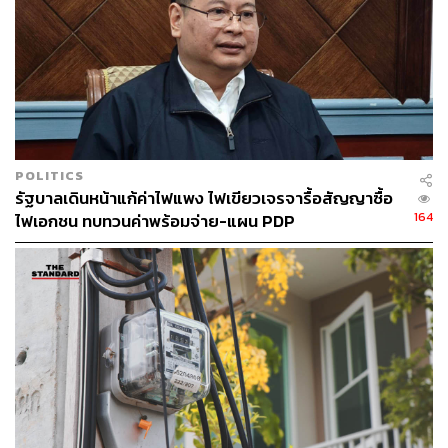
รองประธานคณะทำงานด้านการจัดทำแผนความร่วม
มือด้านพลังงานภูมิภาคอาเซียน (ASEAN Regional
Energy Policy and Planning Sub-Sector Network)
กรรมการและเลขานุการคณะทำงานด้านการใช้เชื้อ
เพลิงเพื่อการผลิตไฟฟ้าของอาเซียน
คณะทำงานด้านการสำรองน้ำมันแห่งชาติ (Strategic
Petroleum Reserve) กระทรวงพลังงาน
POLITICS
ที่ปรึกษาธนาคารโลก (World Bank)
รัฐบาลเดินหน้าแก้ค่าไฟแพง ไฟเขียวเจรจารื้อสัญญาซื้อ
164
ไฟเอกชน ทบทวนค่าพร้อมจ่าย-แผน PDP
สามารถติดตาม THE STANDARD WEALTH
ผ่านแอปพลิเคชันต่างๆ ที่คุณสะดวกหรือใช้งานอยู่แล้วได้เลย
TAGS:
กกพ
อัตราค่าไฟฟ้าผันแปร (Ft)
ค่าไฟฟ้า
สำนักงานคณะกรรมการกำกับกิจการพลังงาน