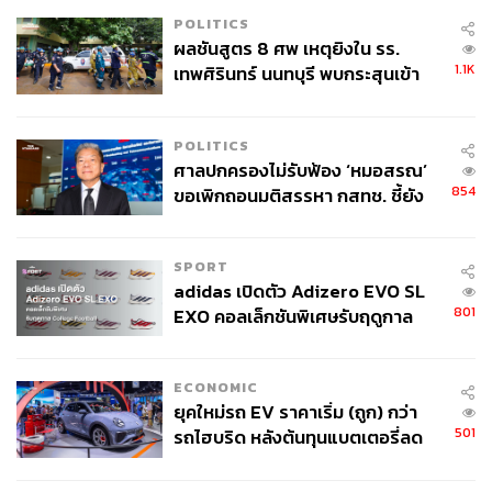
POLITICS
ผลชันสูตร 8 ศพ เหตุยิงใน รร.
1.1K
เทพศิรินทร์ นนทบุรี พบกระสุนเข้า
จุดสำคัญ ‘ศีรษะ-หน้าอก’ ครูถูกยิง
4 นัด จากระยะไกล
POLITICS
ศาลปกครองไม่รับฟ้อง ‘หมอสรณ’
854
ขอเพิกถอนมติสรรหา กสทช. ชี้ยัง
ไม่ใช่ผู้เดือดร้อนเสียหาย
SPORT
adidas เปิดตัว Adizero EVO SL
801
EXO คอลเล็กชันพิเศษรับฤดูกาล
College Football
ECONOMIC
ยุคใหม่รถ EV ราคาเริ่ม (ถูก) กว่า
501
รถไฮบริด หลังต้นทุนแบตเตอรี่ลด
ลง - จีนแห่บุกตลาดเกิดใหม่