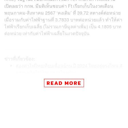
เปิดเผยว่า กกพ. มีมติเห็นชอบค่า Ft เรียกเก็บในงวดเดือน
พฤษภาคม-สิงหาคม 2567 ‘คงเดิม’ ที่ 39.72 สตางค์ต่อหน่วย
เมื่อรวมกับค่าไฟฟ้าฐานที่ 3.7833 บาทต่อหน่วยแล้ว ทำให้ค่า
ไฟฟ้าเรียกเก็บเฉลี่ย (ไม่รวมภาษีมูลค่าเพิ่ม) เป็น 4.1805 บาท
ต่อหน่วย เท่ากับค่าไฟฟ้าเฉลี่ยในงวดปัจจุบัน
ข่าวที่เกี่ยวข้อง:
ส่องค่าไฟไทยเทียบเพื่อนบ้าน ปี 2024 ไทยอยู่ตรงไหน สั
ดส่วนผลิตไฟฟ้ามาจากไหนบ้าง
‘เศรษฐา’ รับปากขุดขุมทรัพย์ 20 ล้านล้านบาท บนพื้นที่
READ MORE
ทับซ้อนไทย-กัมพูชา มาใช้ประโยชน์ร่วมกัน
เกิดอะไรขึ้นกับอุตสาหกรรมไทย? FDI อินโดฯ-เวียดนา
มพุ่ง สวนทาง ‘ไทย’ หากเดินช้าเสี่ยงหลุดสถานะผู้นำเศ
รษฐกิจอาเซียน