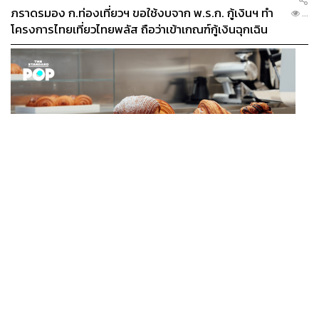
ภราดรมอง ก.ท่องเที่ยวฯ ขอใช้งบจาก พ.ร.ก. กู้เงินฯ ทำ
...
โครงการไทยเที่ยวไทยพลัส ถือว่าเข้าเกณฑ์กู้เงินฉุกเฉิน
FASHION
Karl Lagerfeld เปิดคาเฟ่แรกของแบรนด์ที่อัมสเตอร์ดัม
...