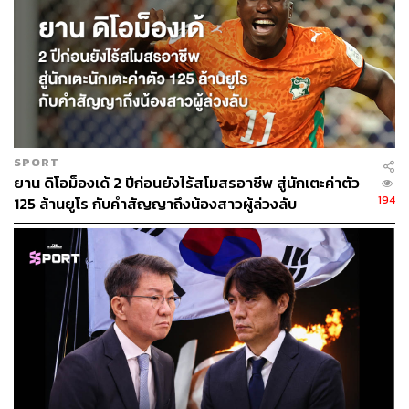
วอล์กเกอร์, ฟิล โฟเดน, คาลวิน ฟิลลิปส์, ฮูเลียน อัลวาเรซ
และ อายเมริค ลาปอร์เต ผู้เล่นที่มีคุณภาพมากพอที่จะเป็นตัว
จริงให้กับหลายทีมในโลก
และด้วยคุณภาพและปริมาณจำนวนมหาศาลในทีม ทำให้ซิตี้
กลายเป็นทีมที่สม่ำเสมอที่สุดในลีก และความสม่ำเสมอคือสิ่ง
ที่สำคัญมากเวลาคุณเล่นในลีกที่แข่งอย่างลำบากและ
SPORT
ยาวนาน
ยาน ดิโอม็องเด้ 2 ปีก่อนยังไร้สโมสรอาชีพ สู่นักเตะค่าตัว
194
125 ล้านยูโร กับคำสัญญาถึงน้องสาวผู้ล่วงลับ
ถึงแม้ว่าทีมจะเสียผู้เล่นสำคัญอย่าง ริยาด มาห์เรซ และ อิล
คาย กุนโดกัน ไปในตลาดซื้อ-ขายนักเตะที่ผ่านมา แต่พวกเขา
ก็สามารถเสริมทีมได้ดีกับการนำ มาเตโอ โควาซิช กองกลาง
ชาวโครแอต และ ยอสโก กวาร์ดิโอล กองหลังค่าตัวแพงที่สุด
อันดับ 2 ของโลกมาเสริมทัพ ทำให้ทีมยิ่งแข็งแกร่งในเกม
แดนกลางและแดนหลังขึ้นไปอีก
ไม่เคยมีทีมใดคว้าแชมป์พรีเมียร์ลีกติดต่อกัน 4 สมัย แต่ว่าปีนี้
สถิตินั้นอาจจะเปลี่ยนไป เนื่องจากทัพนักเตะของ เป๊ป กวาร์ดิ
โอลา ผู้จัดการทีมมากประสบการณ์ เปรียบได้กับการเอาผู้เล่น