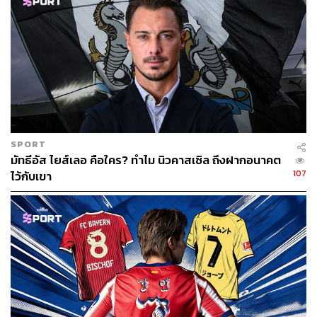
SPORT
มัทธีอัส ไยส์เลอ คือใคร? ทำไม นิวคาสเซิล ถึงฝากอนาคต
107
ไว้กับเขา
รองแชมป์เก่า
หลังจากที่ชวดแชมป์ไปหลังผลงานสะดุดในช่วงโค้งสุดท้าย
อาร์เซนอลพร้อมที่จะกลับมาเพื่อชิงบัลลังก์แชมป์อีกครั้ง โดย
ในช่วงตลาดซื้อ-ขายนักเตะนี้ พวกเขาได้ทำการซื้อ ดีแคลน
ไรซ์ กองกลางตัวรับตัวเก่าของอังกฤษด้วยค่าตัวแพงที่สุดใน
สโมสรที่ 105 ปอนด์ นอกจากนี้ยังคว้าตัว เยอร์เรียน ทิมเบอร์