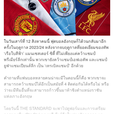
ในวันเสาร์ที่ 12 สิงหาคมนี้ ฟุตบอลอังกฤษก็ได้วนกลับมาอีก
ครั้งในฤดูกาล 2023/24 หลังจากจบฤดูกาลที่ยอดเยี่ยมของทัพ
‘เรือใบสีฟ้า’ แมนเชสเตอร์ ซิตี้ ที่ไม่เพียงแค่คว้าแชมป์
พรีเมียร์ลีกเท่านั้น พวกเขายังคว้าแชมป์เอฟเอคัพ และแชมป์
ยูฟ่าแชมเปียนส์ลีก เป็น ‘เทรเบิลแชมป์’ อีกด้วย
คำถามที่แฟนบอลหลายคนน่าจะมีในตอนนี้ก็คือ พวกเขาจะ
สามารถคว้าแชมป์ได้อีกเป็นสมัยที่ 4 ติดต่อกันได้หรือไม่ หรือ
ว่าจะมีทีมอื่นที่จะสามารถก้าวขึ้นมาท้าชิงตำแหน่งราชัน
แห่งเกาะอังกฤษ
โดยวันนี้ THE STANDARD จะพาไปดูฟอร์มและการเตรียม