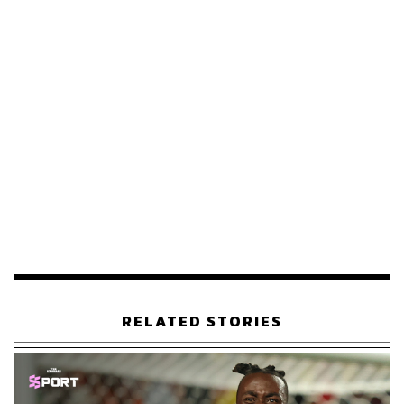
แชมป์เก่า
‘เรือใบสีฟ้า’ นั้นประสบความสำเร็จในช่วงหลายปีที่ผ่านมา
และหลังจากฤดูกาล ‘เทรเบิลแชมป์’ ของพวกเขา ก็ปฏิเสธไม่
ได้ว่าพวกเขาเป็นหนึ่งในทีมที่ดีที่สุดในโลกที่ยากหาทีมใด
เปรียบ
หัวหอกสำคัญของทีมแน่นอนคือหนุ่มชาวนอร์เวย์ร่างยักษ์
อย่าง เออร์ลิง ฮาลันด์ ที่ถล่มไปถึง 36 ประตู ในการเล่น 35
นัด ซึ่งถือเป็นสถิติการยิงประตูมากที่สุดในพรีเมียร์ลีกฤดูกาล
เดียว แต่นอกจากนั้นยังไม่พอ พวกเขายังมีคนที่คอยประสาน
งานและคอยเชื่อมเกมให้กับฮาลันด์อีกด้วย เช่น เควิน เดอ บร
อยน์, แจ็ค กรีลิช และ แบร์นาร์โด ซิลวา โดยพวกเขาก็
สามารถสร้างสรรค์ประตูด้วยตัวเองได้เช่นกันถ้าทีมมัวแต่
ระวังฮาลันด์มากเกินไป
RELATED STORIES
แต่ความน่ากลัวของแมนเชสเตอร์ ซิตี้ที่แท้จริงนั้นมาจากทีม
โดยรวมของพวกเขาทั้งทีม ย้อนกลับไปในศึกแชมเปียนส์ลีก
รอบชิงชนะเลิศของพวกเขา ในม้านั่งสำรอง มีผู้เล่นทั้ง ไคล์