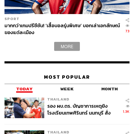
จากอาแจ็กซ์ และ ไค ฮาเวิร์ตซ์ จากเชลซี อีกด้วย
ซึ่งการเสริมทัพในครั้งน้ีเป็นการเสริมตำแหน่งและคุณภาพที่
SPORT
ดีมากของอาร์เซนอล เสริมกับทัพนักเตะฝั่งรุกที่มีดีอยู่แล้ว ทั้ง
มากกว่าเกมปรีซีซัน! ‘เสื้อบอลรุ่นพิเศษ’ บอกเล่าเอกลักษณ์
มาร์ติน โอเดการ์ด, กาเบรียล มาร์ติเนลลี และ บูกาโย ซากา
73
ของแต่ละเมือง
กระนั้นอาร์เซนอลพยายามจะหาผู้รักษาประตูที่สามารถเล่น
MORE
กับเท้าได้ดี เพราะหลายครั้งที่อาร์เซนอลเสียบอลจากการที่
พยายามตั้งบอลจากด้านหลังจนทำให้เสียประตู การที่ทีม
พยายามจะเร่งปิดดีล ดาบิด รายา จึงเป็นเรื่องดีในการเสริม
ทีมมากขึ้นอีก แต่คงต้องรอไปอีกซักพักกว่าที่จะปิดดีลเสร็จ
MOST POPULAR
สิ้นและพร้อมเล่นให้กับทีมได้
TODAY
WEEK
MONTH
แต่ว่าตอนนี้อาร์เซนอลจะไม่สามารถใช้งาน กาเบรียล เชซุส
THAILAND
กองหน้าตัวเก่งของทีม เนื่องจากอาการบาดเจ็บที่หัวเข่าตั้งแต่
รอง ผบ.ตร. บัญชาการเหตุยิง
ฟุตบอลโลก 2022 แต่ มิเกล อาร์เตตา ผู้จัดการทีม ได้ออก
1.3K
โรงเรียนเทพศิรินทร์ นนทบุรี สั่ง
มากล่าว่า เชซุสจะกลับมาในอีกไม่กี่สัปดาห์
ค้นหา 2 รอบยืนยันไร้คนติดค้าง พบ
ศพปู่-ย่าที่บ้านพักผู้ก่อเหตุ
นอกจากนี้ผู้จัดการทีมเดอะกันเนอร์สได้ออกมาให้ความ
THAILAND