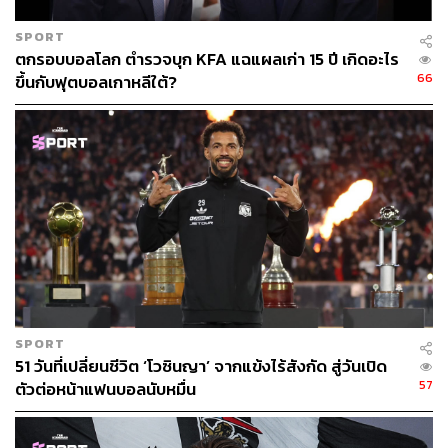
ออลสตาร์จากทั่วทุกสารทิศมารวมกันเป็นทีมเดียวเลยก็ว่าได้
SPORT
ตกรอบบอลโลก ตำรวจบุก KFA แฉแผลเก่า 15 ปี เกิดอะไร
ถ้าทุกอย่างเป็นไปดั่งแผนที่วางไว้ ก็มีโอกาสสูงที่แมนเชส
66
ขึ้นกับฟุตบอลเกาหลีใต้?
เตอร์ ซิตี้จะคว้าแชมป์ได้อีกครั้ง
โดยด่านแรกของพวกเขาในฤดูกาลนี้คือ เบิร์นลีย์ ทีมที่กลับ
ขึ้นมาในพรีเมียร์ลีกอีกครั้งหนึ่ง ที่นำโดยศิษย์เก่าอย่าง แว็งซ็
องต์ กอมปานี แต่ถึงกระนั้น ถึงแม้ว่ากอมปานีจะพาเบิร์นลีย์
ทำผลงานได้ดีในลีกแชมเปียนชิปเมื่อฤดูกาลที่แล้ว แต่ทั้ง
คุณภาพและประสบการณ์ของทัพ ‘เรือใบสีฟ้า’ นั้นเด่นกว่า
หลายขุม น่าจะไม่ใช่งานยากของพวกเขาเท่าไร
คาดการณ์อันดับฤดูกาล 2023/24: 1
SPORT
51 วันที่เปลี่ยนชีวิต ‘โวซินญา’ จากแข้งไร้สังกัด สู่วันเปิด
อาร์เซนอล
57
ตัวต่อหน้าแฟนบอลนับหมื่น