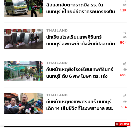
สำคัญเรื่องความสม่ำเสมอ ซึ่งเป็นสิ่งหลักที่แมนฯ ซิตี้มี ที่ทีม
สื่อนอกจับตากราดยิง รร. ใน
1.2K
นนทบุรี ชี้ไทยมีอัตราครอบครองปืน
อื่นยากที่จะเปรียบ รวมถึงคุณภาพและปริมาณของผู้เล่นใน
สูงในระดับต้นของภูมิภาค
ทีมอีกด้วย
THAILAND
โดยรวมอาร์เซนอลจะเป็นรองซิตี้เล็กน้อย แต่ชัยชนะในคอม
นักเรียนโรงเรียนเทพศิรินทร์
มูนิตี้ชิลด์ที่ผ่านมา เป็นตัววัดที่ดีว่าทีมมีผู้เล่นและศักยภาพ
804
นนทบุรี อพยพเข้ายังพื้นที่ปลอดภัย
พร้อมดวลกับบรรดาทีมใหญ่ในเกาะอังกฤษอีกครั้งหนึ่ง
ชั่วคราว หลังเหตุใช้อาวุธปืนภายใน
โรงเรียนคลี่คลาย
นัดแรกของอาร์เซนอลจะไปเจอกับน็อตติงแฮม ฟอเรสต์ ทีมที่
THAILAND
อาร์เซนอลพ่ายในท้ายฤดูกาลที่แล้วจนส่งผลให้แมนเชสเตอร์
คืบหน้าเหตุยิงโรงเรียนเทพศิรินทร์
ซิตี้ คว้าแชมป์ในฤดูกาลที่ผ่านมา แต่ในฤดูกาลสดใหม่นี้
659
นนทบุรี ดับ 6 ศพ โฆษก ตร. เร่ง
อาร์เซนอลน่าจะพร้อมกว่าและมีไฟในการกระหายชัยชนะ
สอบปมขโมยปืนปู่ก่อเหตุ
มากกว่า เนื่องจากต้องการที่จะเอาคืนจากฤดูกาลที่แล้ว
THAILAND
คืบหน้าเหตุยิงเทพศิรินทร์ นนทบุรี
คาดการณ์อันดับฤดูกาล 2023/24: 2
514
เด็ก 14 เสียชีวิตที่โรงพยาบาล สธ.
ยืนยันครูเสียชีวิต 5 ราย เจ็บ 22
ราย
แมนเชสเตอร์ ยูไนเต็ด