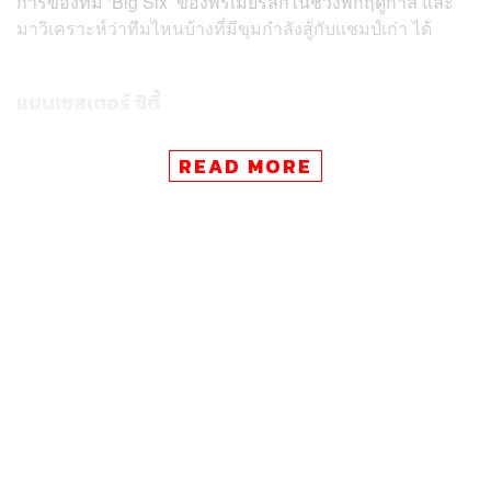
การของทีม ‘Big Six’ ของพรีเมียร์ลีกในช่วงพักฤดูกาล และ
มาวิเคราะห์ว่าทีมไหนบ้างที่มีขุมกำลังสู้กับแชมป์เก่า ได้
แมนเชสเตอร์ ซิตี้
READ MORE