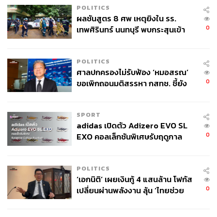
POLITICS
ผลชันสูตร 8 ศพ เหตุยิงใน รร.
0
เทพศิรินทร์ นนทบุรี พบกระสุนเข้า
จุดสำคัญ ‘ศีรษะ-หน้าอก’ ครูถูกยิง
4 นัด จากระยะไกล
POLITICS
ศาลปกครองไม่รับฟ้อง ‘หมอสรณ’
0
ขอเพิกถอนมติสรรหา กสทช. ชี้ยัง
ไม่ใช่ผู้เดือดร้อนเสียหาย
SPORT
adidas เปิดตัว Adizero EVO SL
0
EXO คอลเล็กชันพิเศษรับฤดูกาล
College Football
POLITICS
‘เอกนิติ’ เผยเงินกู้ 4 แสนล้าน โฟกัส
0
เปลี่ยนผ่านพลังงาน ลุ้น ‘ไทยช่วย
ไทยพลัส’ เฟส 2 รอประเมินความ
เหมาะสม