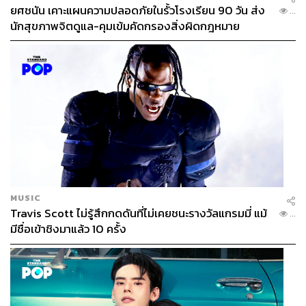
ยศชนัน เคาะแผนความปลอดภัยในรั้วโรงเรียน 90 วัน ส่ง
...
นักสุขภาพจิตดูแล-คุมเข้มคัดกรองสิ่งผิดกฎหมาย
MUSIC
Travis Scott ไม่รู้สึกกดดันที่ไม่เคยชนะรางวัลแกรมมี่ แม้
...
มีชื่อเข้าชิงมาแล้ว 10 ครั้ง