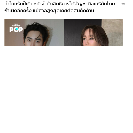
ทำไมทรัมป์เดินหน้าจำกัดสิทธิการได้สัญชาติอเมริกันโดย
...
กำเนิดอีกครั้ง แม้ศาลสูงสุดเคยตัดสินคัดค้าน
ENTERTAINMENT
เก้า นพเก้า และ พาย รินรดา เตรียมร่วมงานกันใน ‘รสกาล
...
Enchanted Taste In Time’