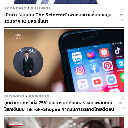
h
ECONOMIC
/
BUSINESS
https://www.instagram.com/boompanadda/?hl=th
เปิดตัว ‘ออมสิน The Selected’ เพิ่มช่องทางซื้อกองทุน
https://www.facebook.com/%E0%B8%AD%E0%B
197
รวมจาก 10 บลจ.ชั้นนำ
8%87%E0%B8%84%E0%B9%8C%E0%B8%81%E
0%B8%A3%E0%B8%97%E0%B8%B3%E0%B8%9
4%E0%B8%B5-143241443118382
https://twitter.com/Gulfkanawutofc/status/138233400
7690416128
https://www.instagram.com/gracepatsita/?hl=th
https://www.instagram.com/pantipa.a/?hl=th
https://www.instagram.com/jazzpadung/?hl=th
https://www.facebook.com/Bhin.fanclub
https://www.instagram.com/jariya.anfone/
https://www.instagram.com/kong_sarawit/?hl=th
BUSINESS
/
BUSINESS
https://www.facebook.com/Bhin.fanclub
ลูกค้าเทตะกร้าทิ้ง 75% บีบแบรนด์หั่นงบสร้างภาพลักษณ์
https://www.instagram.com/ple_nakorn/?hl=th
358
โยกเงินซบ TikTok-Shopee คาดงบการตลาดไทยติดลบ
https://www.facebook.com/pimrypie.official?_rdc=1&
ครั้งแรกในรอบ 14 ปี
_rdr