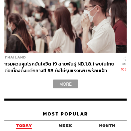
TAGS:
บุคลากรทางการแพทย์
เชื้อไวรัสโคโรนา
วงการบันเทิง
ฮีโร่โควิด19
ดารา
นักแสดง
THAILAND
กรมควบคุมโรคยันโควิด 19 สายพันธุ์ NB.1.8.1 พบในไทย
31
103
ต่อเนื่องตั้งแต่กลางปี 68 ยังไม่รุนแรงเพิ่ม พร้อมเฝ้า
ระวัง-ติดตามใกล้ชิด
MORE
ABOUT THE AUTHOR
สุพัฒน์ ศิวะพรพันธ์
Content Creator ผู้หลงใหลในทุกศาสตร์และ
วัฒนธรรมของประเทศญี่ปุ่น
MOST POPULAR
TODAY
WEEK
MONTH