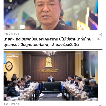
POLITICS
นายกฯ สั่งเข้มพกปืนนอกเคหสถาน ชี้ไม่ใช่เจ้าหน้าที่มีโทษ
...
อุกฉกรรจ์ ปืนถูกขโมยก่อเหตุ เจ้าของร่วมรับผิด
POLITICS