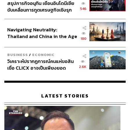
สรุปภารกิจอนุทิน เยือนอินโดนีเซีย
546
ขับเคลื่อนการทูตเศรษฐกิจเชิงรุก
ประกาศหุ้นส่วนยุทธศาสตร์ไทย –
อินโดนีเซีย
Navigating Neutrality:
Thailand and China in the Age
180
of a New Global Order
BUSINESS
/
ECONOMIC
วิเคราะห์ปรากฏการณ์คนแห่ขอสิน
2.6K
เชื่อ CLICX อาจเป็นเพียงยอด
ภูเขาน้ำแข็ง ของปัญหาหนี้ครัว
เรือนไทยที่ถูกซุกไว้
LATEST STORIES