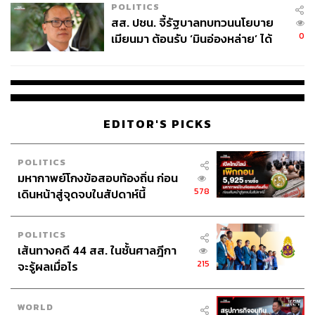
POLITICS
สส. ปชน. จี้รัฐบาลทบทวนนโยบาย
0
เมียนมา ต้อนรับ ‘มินอ่องหล่าย’ ได้
แค่สัญญาว่างเปล่า
EDITOR'S PICKS
POLITICS
มหากาพย์โกงข้อสอบท้องถิ่น ก่อน
578
เดินหน้าสู่จุดจบในสัปดาห์นี้
POLITICS
เส้นทางคดี 44 สส. ในชั้นศาลฎีกา
215
จะรู้ผลเมื่อไร
WORLD