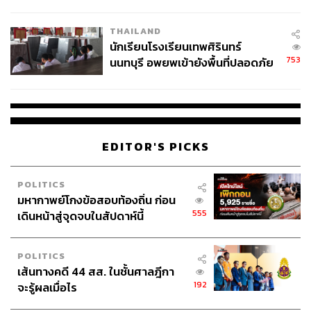
ผลิต 8.3 ล้าน สู่ข้อพิพาท ‘มา
เวลล์ฯ’ ฟ้อง ‘โทน บางแค’ ผิดนัด
THAILAND
จ่ายหนี้-แอบระบุแบรนด์
นักเรียนโรงเรียนเทพศิรินทร์
753
นนทบุรี อพยพเข้ายังพื้นที่ปลอดภัย
ชั่วคราว หลังเหตุใช้อาวุธปืนภายใน
โรงเรียนคลี่คลาย
EDITOR'S PICKS
POLITICS
มหากาพย์โกงข้อสอบท้องถิ่น ก่อน
555
เดินหน้าสู่จุดจบในสัปดาห์นี้
POLITICS
เส้นทางคดี 44 สส. ในชั้นศาลฎีกา
192
จะรู้ผลเมื่อไร