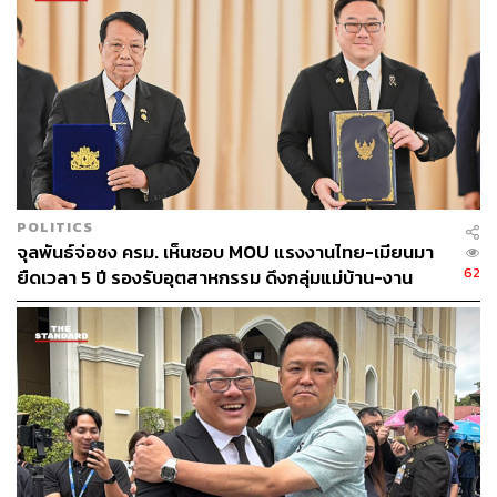
ส่วนข้อกังวลเรื่องการฟอกเงิน จุลพันธ์กล่าวว่า ข้อเท็จจริง
กลไกและเทคโนโลยีในปัจจุบันทำให้กระบวนการในการฟอก
เงินที่นี่ไม่ใช่ตัวเลือกที่ต้องเลือก เพราะยากลำบาก มีกล้องจับ
อยู่ตลอดเวลา กระบวนการนำเงินเข้าสามารถตรวจสอบได้ว่า
เงินมาจากแหล่งไหน และสามารถชี้แจงให้ชัด ดังนั้น ถ้า
กลไกและการกำกับดูแลของเราเป็นไปโดยรัดกุม เชื่อว่าเรื่อง
พวกนี้สามารถป้องกันได้ เราต้องเอามาตรฐานที่มีอยู่ในระดับ
โลกเอาเข้ามาใช้
POLITICS
ด้าน จรัญ ภักดีธนากุล อดีตตุลาการศาลรัฐธรรมนูญ ใน
จุลพันธ์จ่อชง ครม. เห็นชอบ MOU แรงงานไทย-เมียนมา
ฐานะกรรมาธิการ สัดส่วนบุคคลภายนอก ตั้งคำถามว่าทำไม
62
ยืดเวลา 5 ปี รองรับอุตสาหกรรม ดึงกลุ่มแม่บ้าน-งาน
ไม่ทำศูนย์การแพทย์ (Medical Center) ซึ่งจะคุ้มทุนมากกว่า
อิสระเข้าสู่ระบบประกันสังคม
การสร้างแบบนี้ จะมีรายได้เข้าประเทศเยอะมาก คิดแบบ
บ้านๆ เราได้ 30% เจ้าของทุนได้ 70% เป็นแบบนี้หรือไม่ แล้ว
ทำไมรัฐบาลไม่ลงทุนเอง เงิน 5 แสนล้านบาท ที่ละลายแม่น้ำ
เอามาลงทุนให้เกิดขึ้นจริง เต็มเม็ดเต็มหน่วย ไม่ต้องแบ่งให้
ใคร
จากนั้นจุลพันธ์ชี้แจงว่า กระบวนการแก้กฎหมายหลักการ