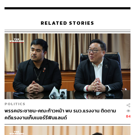
จากนั้น คำนูณ สิทธิสมาน อดีตสมาชิกวุฒิสภา (สว.) ในฐานะ
กรรมาธิการ สัดส่วนบุคคลภายนอก ตั้งคำถามว่า เป้าหมาย
RELATED STORIES
ของรัฐบาลดูเหมือนจะย้อนแย้งกัน ทางหนึ่งต้องการเพิ่มราย
ได้จากการท่องเที่ยว แต่อีกทางดูเหมือนว่าต้องการจะขจัด
การพนันเถื่อน ซึ่งทั้ง 2 เรื่องนี้ ขอยืนยันว่าไปพร้อมกันไม่ได้
คำนูณกล่าวด้วยว่า ในเรื่องของการแก้ไขการพนัน ถ้าเข้ม
งวดมากเท่าไหร่ ยิ่งทำให้สร้างความไม่ไว้ใจให้นักพนัน ก่อน
จะถามว่าได้มีข้อมูลหรือไม่ ว่ากาสิโนจะมีจุดคุ้มทุนเมื่อมี
สัดส่วนของผู้เล่นในประเทศเท่าไหร่ ซึ่งกฎหมายนี้จะมีการ
เปลี่ยนแปลงเรื่อยๆ เพราะเมื่อผ่านชั้น สส. ก็ต้องไปเจอ สว.
จุลพันธ์ตอบว่า ที่จริงแล้วไม่ใช่เรื่องย้อนแย้งกัน เป้าหมายเรา
POLITICS
มี 2 มิติอยู่แล้ว เรื่องแรกคือรายได้จากการท่องเที่ยวที่เพิ่มขึ้น
พรรคประชาชน-คณะก้าวหน้า พบ รมว.แรงงาน ติดตาม
เพราะการลงทุนแสนกว่าล้าน อย่างไร​ GDP ก็ขึ้น อีกเรื่องคือ
84
คดีแรงงานเก็บเบอร์รีฟินแลนด์
การลดการพนันผิดกฎหมาย ถ้าจะบอกให้หมดไปเลย​ คงไม่ได้​