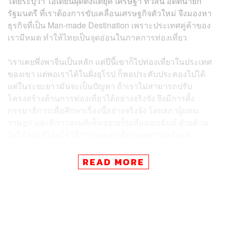
โดยระบุว่า ไอเดียนี้ผุดตั้งแต่ยุค เศรษฐา ทวีสิน อดีตนายก
รัฐมนตรี ที่เราต้องการขับเคลื่อนเศรษฐกิจตัวใหม่ จึงมองหา
ธุรกิจที่เป็น Man-made Destination เพราะประเทศคู่ค้าของ
เรามีหมด ทำให้ไทยเป็นจุดอ่อนในภาคการท่องเที่ยว
“เราเคยพึ่งพาจีนเป็นหลัก แต่ปีนี้เขาก็ไปท่องเที่ยวในประเทศ
ของเขา แต่พอเราได้ในฝั่งยุโรป ก็พอประคับประคองไปได้
แต่ในระยะยาวมันจะเป็นปัญหา ถ้าเราไม่สามารถปรับ
โครงสร้างด้านการท่องเที่ยวได้อย่างจริงจัง จึงมีการตั้ง
กรรมาธิการเพื่อศึกษาเรื่องนี้อย่างจริงจัง โดยสภาผู้แทน
ราษฎร และมีการลงมติเห็นชอบเป็นเสียงเอกฉันท์ ฝ่ายค้าน
ไม่ได้ลงมติโดยใช้วิธีการงดออกเสียง แต่ความจริงแล้ว
นโยบายพรรคเขาก็มี มีการเสนอเรื่องกาสิโนเช่นกัน เป็นกาสิ
โนเล็กๆ ทั่วประเทศ หลักคิดจึงคล้ายกัน และการอภิปรายใน
READ MORE
สภาก็ไม่ได้อยู่ในจุดที่ค้าน เพียงแต่เป็นห่วงเรื่องกระบวนการ”
จุลพันธ์กล่าว
จุลพันธ์กล่าวต่อไปว่า จากนั้นกฎหมายก็เข้าสู่กระทรวงการ
คลัง มีการปรับปรุง ก่อนจะรับฟังความคิดเห็นทำประชา