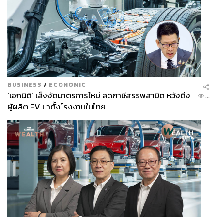
BUSINESS
/
ECONOMIC
‘เอกนิติ’ เล็งงัดมาตรการใหม่ ลดภาษีสรรพสามิต หวังดึง
...
ผู้ผลิต EV มาตั้งโรงงานในไทย