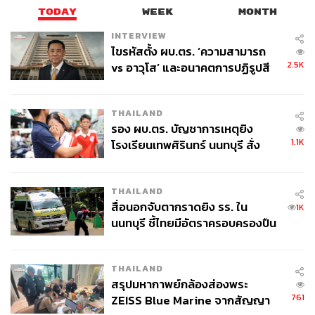
TODAY
WEEK
MONTH
INTERVIEW
ไขรหัสตั้ง ผบ.ตร. ‘ความสามารถ
2.5K
vs อาวุโส’ และอนาคตการปฏิรูปสี
กากี กับ พล.ต.อ. เอก อังสนานนท์
THAILAND
รอง ผบ.ตร. บัญชาการเหตุยิง
1.1K
โรงเรียนเทพศิรินทร์ นนทบุรี สั่ง
ค้นหา 2 รอบยืนยันไร้คนติดค้าง พบ
ศพปู่-ย่าที่บ้านพักผู้ก่อเหตุ
THAILAND
สื่อนอกจับตากราดยิง รร. ใน
1K
นนทบุรี ชี้ไทยมีอัตราครอบครองปืน
สูงในระดับต้นของภูมิภาค
THAILAND
สรุปมหากาพย์กล้องส่องพระ
761
ZEISS Blue Marine จากสัญญา