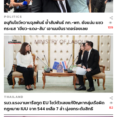
และเหตุผลทำได้ยาก แต่โมเดลการทำ Entertainment
Complex เป็นแบบนี้จริงๆ ซึ่งจะมีผลในเรื่องของการเติบโต
ทางเศรษฐกิจที่มีนัยสำคัญ แต่อย่างอื่นๆ เราไม่ได้ละทิ้ง ทั้งใน
POLITICS
เรื่องของสุขภาพ การลงทุนในลักษณะที่เป็น Indoor Stadium
อนุทินโชว์หวานจุลพันธ์ ย้ำสัมพันธ์ ภท.-พท. ยังแน่น แซว
เราดึงการแข่งขันที่เป็นระดับโลก
109
กระแส ‘เขียว-แดง-ส้ม’ เอานมข้นราดอร่อยเลย
TAGS:
การท่องเที่ยว
จุลพันธ์ อมรวิวัฒน์
Entertainment Complex
154
THAILAND
รมว.แรงงานหารือทูต EU โชว์ตัวเลขแก้ปัญหากลุ่มเรือผิด
82
กฎหมาย IUU จาก 544 เหลือ 7 ลำ มุ่งยกระดับสิทธิ
ABOUT THE AUTHOR
แรงงานประมงสู่สากล