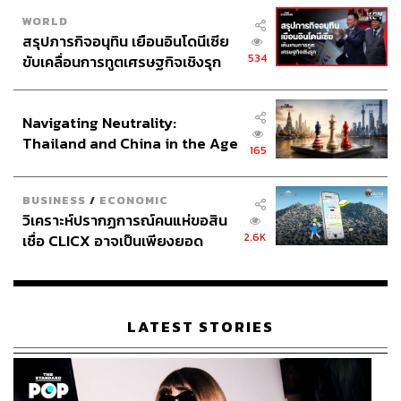
WORLD
สรุปภารกิจอนุทิน เยือนอินโดนีเซีย
534
ขับเคลื่อนการทูตเศรษฐกิจเชิงรุก
ประกาศหุ้นส่วนยุทธศาสตร์ไทย –
อินโดนีเซีย
Navigating Neutrality:
Thailand and China in the Age
165
of a New Global Order
BUSINESS
/
ECONOMIC
วิเคราะห์ปรากฏการณ์คนแห่ขอสิน
2.6K
เชื่อ CLICX อาจเป็นเพียงยอด
ภูเขาน้ำแข็ง ของปัญหาหนี้ครัว
เรือนไทยที่ถูกซุกไว้
LATEST STORIES