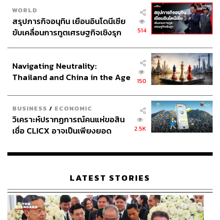
WORLD
สรุปภารกิจอนุทิน เยือนอินโดนีเซีย
514
ขับเคลื่อนการทูตเศรษฐกิจเชิงรุก
ประกาศหุ้นส่วนยุทธศาสตร์ไทย –
อินโดนีเซีย
Navigating Neutrality:
Thailand and China in the Age
150
of a New Global Order
BUSINESS
/
ECONOMIC
วิเคราะห์ปรากฏการณ์คนแห่ขอสิน
2.5K
เชื่อ CLICX อาจเป็นเพียงยอด
ภูเขาน้ำแข็ง ของปัญหาหนี้ครัว
เรือนไทยที่ถูกซุกไว้
LATEST STORIES