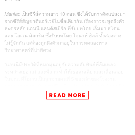
Maniac
เป็นซีรีส์ความยาว 10 ตอน ซึ่งได้รับการดัดแปลงมา
จากซีรีส์สัญชาตินอร์เวย์ในชื่อเดียวกัน เรื่องราวจะพูดถึงตัว
ละครหลัก แอนนี แลนด์สเบิร์ก ที่รับบทโดย เอ็มมา สโตน
และ โอเวน มิลกริม ซึ่งรับบทโดย
โจนาห์ ฮิลล์
ทั้งสองต่าง
ไม่รู้จักกัน แต่ต้องถูกดึงตัวมาอยู่ในการทดลองทาง
วิทยาศาสตร์ที่น่าพิศวง
“แอนนีมีประวัติที่หมกมุ่นอยู่กับความสัมพันธ์ที่ล้มเหลว
ระหว่างเธอ แม่ และพี่สาว ทำให้เธอฉุนเฉียวและเลื่อนลอย
ในขณะที่โอเวนเป็นลูกชายคนที่ 5 ของเจ้าของโรงงาน
อุตสาหกรรมระดับเศรษฐีในเมืองนิวยอร์ก แต่กลับต้องเผชิญ
ปัญหาโรคจิตเภท ซึ่งทำให้ทั้งคู่ต้องมาตกเป็นหนูทดลองใน
READ MORE
วิธีการรักษาแบบใหม่ที่รุนแรง ด้วยการใช้ตัวยาชนิดพิเศษที่
ถูกคิดค้นโดย Dr. James K. Mantleray (รับบทโดย
จัสติน เธอ
โรซ์
) ในการทดลองครั้งนี้ยังมีผู้เข้าร่วมการทดลองแปลกหน้า
อีก 10 คน ที่ทั้งหมดเข้าใจว่าตัวยาและการทดลองตลอด 3
วันที่ว่าจะสามารถช่วยรักษาพวกเขาโดยไม่มีผลข้างเคียงใดๆ