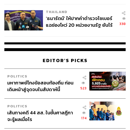
เวลล์ฯ’ ฟ้อง ‘โทน บางแค’ ผิดนัด
THAILAND
จ่ายหนี้-แอบระบุแบรนด์
‘ธนารัตน์’ ให้ปากคำตำรวจไซเบอร์
338
แฉช่องโหว่ 20 หน่วยงานรัฐ ยันไร้
นัยทางการเมือง
EDITOR'S PICKS
POLITICS
มหากาพย์โกงข้อสอบท้องถิ่น ก่อน
523
เดินหน้าสู่จุดจบในสัปดาห์นี้
POLITICS
เส้นทางคดี 44 สส. ในชั้นศาลฎีกา
174
จะรู้ผลเมื่อไร