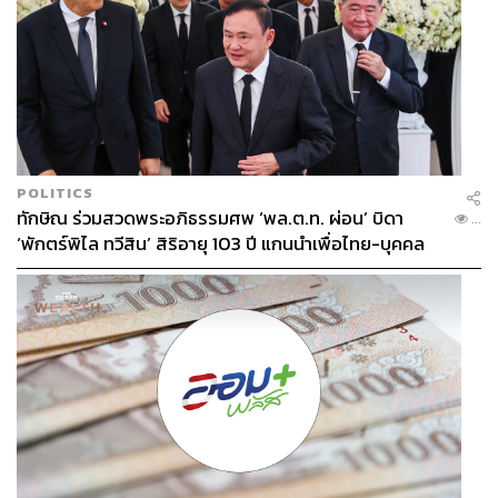
POLITICS
ทักษิณ ร่วมสวดพระอภิธรรมศพ ‘พล.ต.ท. ผ่อน’ บิดา
...
‘พักตร์พิไล ทวีสิน’ สิริอายุ 103 ปี แกนนำเพื่อไทย-บุคคล
หลากวงการร่วมอาลัย