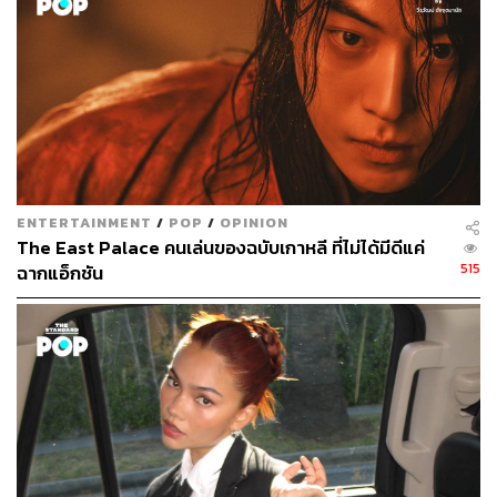
TAGS:
Netflix
Emma Stone
Jonah Hill
Maniac
ENTERTAINMENT
/
POP
/
OPINION
The East Palace คนเล่นของฉบับเกาหลี ที่ไม่ได้มีดีแค่
64
515
ฉากแอ็กชัน
ABOUT THE AUTHOR
พัชชา พูนพิริยะ
กองบรรณาธิการคัลเจอร์ สำนักข่าว THE
STANDARD