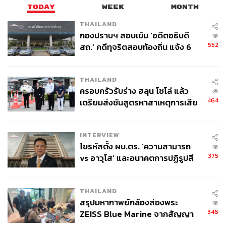
TODAY
WEEK
MONTH
THAILAND
กองปราบฯ สอบเข้ม ‘อดีตอธิบดี
552
สถ.’ คดีทุจริตสอบท้องถิ่น แจ้ง 6
ข้อหาหนัก จ่อชง ป.ป.ช. 12 ส.ค. นี้
THAILAND
ครอบครัวรับร่าง ฮลุน โซโล่ แล้ว
464
เตรียมส่งชันสูตรหาสาเหตุการเสีย
ชีวิต
INTERVIEW
ไขรหัสตั้ง ผบ.ตร. ‘ความสามารถ
375
vs อาวุโส’ และอนาคตการปฏิรูปสี
กากี กับ พล.ต.อ. เอก อังสนานนท์
THAILAND
สรุปมหากาพย์กล้องส่องพระ
346
ZEISS Blue Marine จากสัญญา
ผลิต 8.3 ล้าน สู่ข้อพิพาท ‘มา