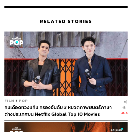
และเข้าชิงออสการ์มาแล้ว รวมถึงภาพจากทีเซอร์ที่ใช้ความ
เรียบง่าย แต่ดึงความน่าสนใจด้วยแสงและสีที่ถูกออกแบบมา
อย่างดีด้วยฝีมือ
ดาร์เรน ลูว์
ตำแหน่ง Cinematographer จาก
RELATED STORIES
Beyoncé: Pretty Hurts
และ
True Detective
รวมทั้ง Art
Director จาก
The Dark Tower, American Hustle,
และ
Spider-Man: Homecoming
อย่าง ออดรา อเวรี
Maniac
กำหนดเข้าฉายทาง Netflix ในวันที่ 21 กันยายนนี้
FILM
/
POP
คนเดือดทวงแค้น ครองอันดับ 3 หมวดภาพยนตร์ภาษา
404
ต่างประเทศบน Netflix Global Top 10 Movies