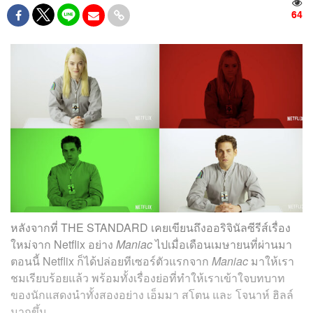
64
หลังจากที่ THE STANDARD เคยเขียนถึงออริจินัลซีรีส์เรื่อง
ใหม่จาก Netflix อย่าง
Maniac
ไปเมื่อเดือนเมษายนที่ผ่านมา
ตอนนี้ Netflix ก็ได้ปล่อยทีเซอร์ตัวแรกจาก
Maniac
มาให้เรา
ชมเรียบร้อยแล้ว พร้อมทั้งเรื่องย่อที่ทำให้เราเข้าใจบทบาท
ของนักแสดงนำทั้งสองอย่าง เอ็มมา สโตน และ
โจนาห์ ฮิลล์
มากขึ้น