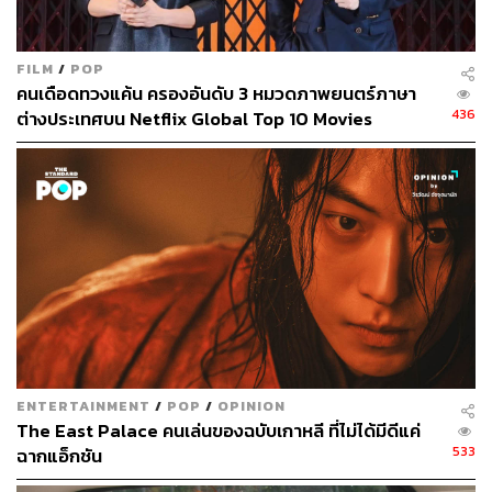
449
FILM
/
POP
ABOUT THE AUTHOR
คนเดือดทวงแค้น ครองอันดับ 3 หมวดภาพยนตร์ภาษา
436
ต่างประเทศบน Netflix Global Top 10 Movies
จิรันธนิน กมลเลิศ
Content Creator ประจำ THE STANDARD
WEALTH
ENTERTAINMENT
/
POP
/
OPINION
The East Palace คนเล่นของฉบับเกาหลี ที่ไม่ได้มีดีแค่
533
ฉากแอ็กชัน