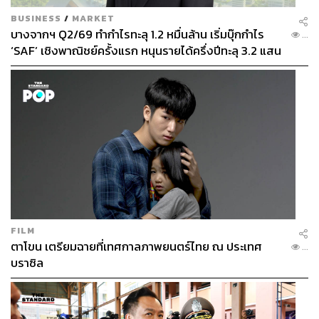
BUSINESS
/
MARKET
บางจากฯ Q2/69 ทำกำไรทะลุ 1.2 หมื่นล้าน เริ่มบุ๊กกำไร
...
‘SAF’ เชิงพาณิชย์ครั้งแรก หนุนรายได้ครึ่งปีทะลุ 3.2 แสน
ล้าน
FILM
ตาโขน เตรียมฉายที่เทศกาลภาพยนตร์ไทย ณ ประเทศ
...
บราซิล