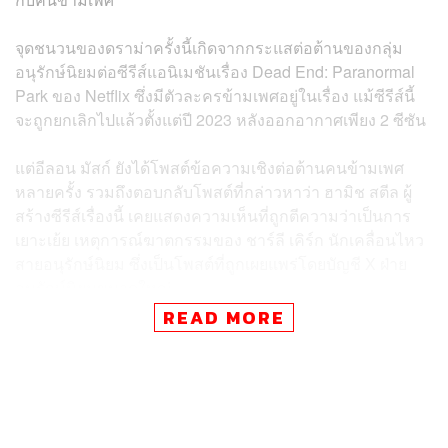
จุดชนวนของดราม่าครั้งนี้เกิดจากกระแสต่อต้านของกลุ่ม
อนุรักษ์นิยมต่อซีรีส์แอนิเมชันเรื่อง Dead End: Paranormal
Park ของ Netflix ซึ่งมีตัวละครข้ามเพศอยู่ในเรื่อง แม้ซีรีส์นี้
จะถูกยกเลิกไปแล้วตั้งแต่ปี 2023 หลังออกอากาศเพียง 2 ซีซัน
แต่อีลอน มัสก์ ยังได้โพสต์ข้อความเชิงต่อต้านคนข้ามเพศ
หลายครั้ง รวมถึงตอบกลับโพสต์ที่กล่าวหาว่า ฮามิช สตีล ผู้
สร้างซีรีส์เรื่องนี้ เคยแสดงความเห็นที่ถูกตีความว่าเป็นการ
เยาะเย้ย เหตุการณ์ฆาตกรรมของ ชาร์ลี เคิร์ก นักเคลื่อนไหว
สายอนุรักษ์นิยม ซึ่งเป็นโพสต์ที่ถูกเผยแพร่โดยบัญชี X ฝ่าย
อนุรักษ์นิยมขนาดใหญ่
READ MORE
ฮามิช สตีล ผู้สร้างซีรีส์ Dead End: Paranormal Park ได้ออก
มาตอบโต้คำเรียกร้องของอีลอน มัสก์ผ่านแพลตฟอร์มโซเชีย
ลมีเดียคู่แข่งอย่าง Bluesky ด้วยข้อความสั้นๆ ว่า ‘วันนี้คงจะ
เป็นวันที่แปลกๆ แน่นอน’ และยังได้แชร์โพสต์จากนักเขียนบท
โทรทัศน์ แจ็ค เบิร์นฮาร์ด ที่ชื่นชมว่า Dead End เป็นซีรีส์ที่