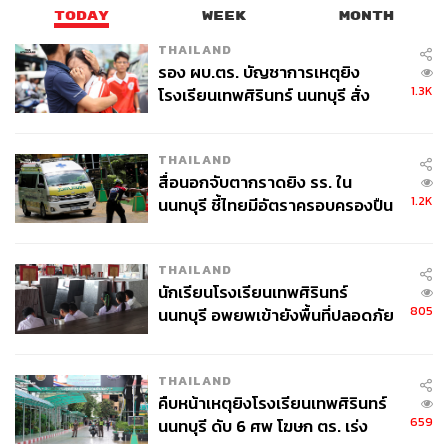
TODAY
WEEK
MONTH
THAILAND
รอง ผบ.ตร. บัญชาการเหตุยิง
1.3K
โรงเรียนเทพศิรินทร์ นนทบุรี สั่ง
ค้นหา 2 รอบยืนยันไร้คนติดค้าง พบ
ศพปู่-ย่าที่บ้านพักผู้ก่อเหตุ
THAILAND
สื่อนอกจับตากราดยิง รร. ใน
1.2K
นนทบุรี ชี้ไทยมีอัตราครอบครองปืน
สูงในระดับต้นของภูมิภาค
THAILAND
นักเรียนโรงเรียนเทพศิรินทร์
805
นนทบุรี อพยพเข้ายังพื้นที่ปลอดภัย
ชั่วคราว หลังเหตุใช้อาวุธปืนภายใน
โรงเรียนคลี่คลาย
THAILAND
คืบหน้าเหตุยิงโรงเรียนเทพศิรินทร์
659
นนทบุรี ดับ 6 ศพ โฆษก ตร. เร่ง