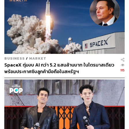
https://www.cnbc.com/2025/10/02/elon-musk-calls-fo
r-canceling-netflix-whats-happening.html
สามารถติดตาม THE STANDARD WEALTH
ผ่านแอปพลิเคชันต่างๆ ที่คุณสะดวกหรือใช้งานอยู่แล้วได้เลย
BUSINESS
/
MARKET
SpaceX ทุ่มงบ AI กว่า 5.2 แสนล้านบาท ในไตรมาสเดียว
115
พร้อมประกาศชิงลูกค้ามือถือในสหรัฐฯ
TAGS:
ซีรีส์
Netflix
Elon Musk
คนข้ามเพศ