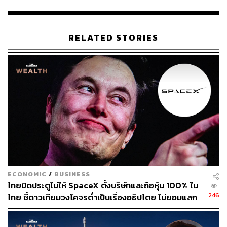
ด้าน ทิม ซีมัวร์ นักวิเคราะห์จาก Seymour Asset
Management แสดงความเห็นว่า ถึงแม้กระแสข่าวในวันเดียว
RELATED STORIES
อาจทำให้ราคาหุ้นผันผวนบ้าง แต่ในระยะยาว หุ้นของ Netflix
จะมีมูลค่าสูงเกินกว่าจะได้รับผลกระทบจากดราม่าบนโลก
ออนไลน์ เพราะที่ผ่านมา เคยเห็นหลายครั้งแล้ว ไม่ว่าจะเป็น
โฆษณาที่ล้มเหลว หรือบริษัทที่ถูกมองว่าผูกโยงกับการเมือง
บางฝ่าย แต่สิ่งเหล่านี้ไม่ใช่เหตุผลที่จะขายหุ้น Netflix ในตอน
นี้
อย่างไรก็ตาม กระแสเรียกร้องให้แบน Netflix ครั้งนี้ มี
ลักษณะคล้ายกับกรณีของบริษัท Anheuser-Busch InBev
ในปี 2023 ที่ถูกบอยคอตต์ หลังโฆษณา Bud Light ที่มี ดีแลน
มัลเวนีย์ อินฟลูเอนเซอร์ข้ามเพศเข้าร่วมโปรโมต และกระแส
ECONOMIC
/
BUSINESS
ดังกล่าวจะอยู่ได้เพียงชั่วคราวเท่านั้น
ไทยปิดประตูไม่ให้ SpaceX ตั้งบริษัทและถือหุ้น 100% ใน
246
ไทย ชี้ดาวเทียมวงโคจรต่ำเป็นเรื่องอธิปไตย ไม่ยอมแลก
ภาพ:
Emre Akkoyun / shutterstock
ในโต๊ะเจรจาการค้า
อ้างอิง: