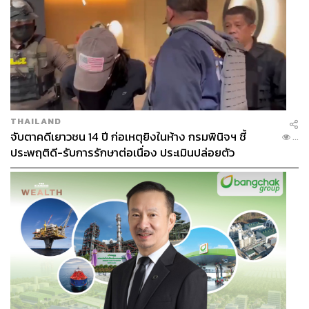
THAILAND
จับตาคดีเยาวชน 14 ปี ก่อเหตุยิงในห้าง กรมพินิจฯ ชี้
...
ประพฤติดี-รับการรักษาต่อเนื่อง ประเมินปล่อยตัว