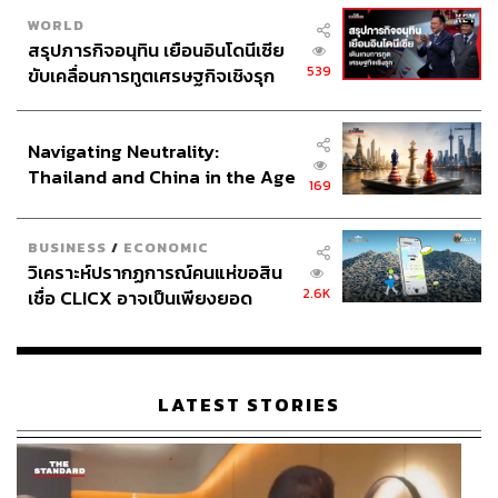
WORLD
สรุปภารกิจอนุทิน เยือนอินโดนีเซีย
539
ขับเคลื่อนการทูตเศรษฐกิจเชิงรุก
ประกาศหุ้นส่วนยุทธศาสตร์ไทย –
อินโดนีเซีย
Navigating Neutrality:
Thailand and China in the Age
169
of a New Global Order
BUSINESS
/
ECONOMIC
วิเคราะห์ปรากฏการณ์คนแห่ขอสิน
2.6K
เชื่อ CLICX อาจเป็นเพียงยอด
ภูเขาน้ำแข็ง ของปัญหาหนี้ครัว
เรือนไทยที่ถูกซุกไว้
LATEST STORIES