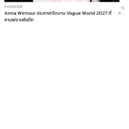
FASHION
Anna Wintour ประกาศจัดงาน Vogue World 2027 ที่
...
ซานฟรานซิสโก
News
Wealth
Pop
Podcast
Video
Now
Opinion
Careers
Events
Privacy
About
Contact
Policy
FOR
ADVERTISING
MEMBERSHIP