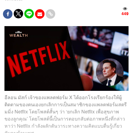
449
อีลอน มัสก์ เจ้าของแพลตฟอร์ม X ได้ออกโรงเรียกร้องให้ผู้
ติดตามของตนเองยกเลิกการเป็นสมาชิกของแพลตฟอร์มสตรี
มมิ่ง Netflix โดยโพสต์สั้นๆ ว่า ‘ยกเลิก Netflix เพื่อสุขภาพ
ของลูกคุณ’ โดยโพสต์นี้เป็นการตอบกลับต่อภาพหนึ่งที่กล่าว
หาว่า Netflix กำลังผลักดันวาระทางความคิดแบบตื่นรู้เกี่ยว
กับคนข้ามเพศ