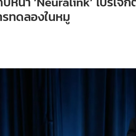
ืบหน้า ‘Neuralink’ โปรเจกต
การทดลองในหมู