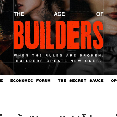
E
ECONOMIC FORUM
THE SECRET SAUCE​
OP