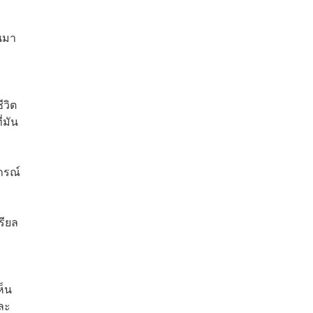
านมา
ีวิต
่มัน
กรณ์
รียล
ห็น
และ