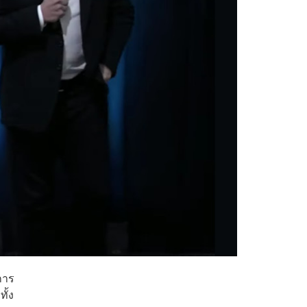
การ
ั้ง