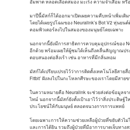
อัมพาต หลอดเลือดสมอง มะเร็ง ความจำเสื่อม หรือผ
มาปีนี้มัสก์ก็ได้ออกมาเปิดเผยความคืบหน้าเพิ่มเติม
โดยได้เผยรูปโฉมของ Neuralink’s Bot V2 หุ่นยนต์
คอมพิวเตอร์ลงไปในสมองของมนุษย์โดยเฉพาะ
นอกจากนี้ยังมีการสาธิตการควบคุมอุปกรณ์ของ Neura
อีกด้วย พร้อมเผยให้ผู้ชมได้เห็นถึงคลื่นสัญญาณป
ตอบสนองต่อสิ่งเร้า เช่น อาหารที่มีกลิ่นหอม
มัสก์ได้เปรียบเปรยไว้ว่าการติดตั้งเทคโนโลยีสายส
Fitbit’ ฝังลงไปในกะโหลกศีรษะของเราโดยมีสายขนาด
ในความหมายคือ Neuralink จะช่วยส่งต่อข้อมูลจาก
ไทม์ นอกจากนี้มัสก์ยังตั้งเป้าเอาไว้ว่าสิ่งประดิษฐ
ประโยชน์ให้กับมนุษย์ ตลอดจนวงการการแพทย์
โดยเฉพาะการให้ความช่วยเหลือผู้ป่วยที่ขยับตัวไม
และการได้ยิน รวมถึงผู้ป่วยที่มีอาการบาดเจ็บทางส