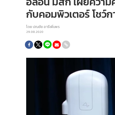
อีลอน มัสก์ เผยความค
กับคอมพิวเตอร์ โชว์
โดย
ปณชัย อารีเพิ่มพร
29.08.2020