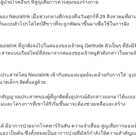
ู้ป่วยโรคอื่นๆ ที่สูญเสียการควบคุมของร่างกาย
ของ Neuralink เมื่อช่วงกลางดึกของคืนวันศุกร์ที่ 29 สิงหาคมที่ผ่
ต้นแบบตัวโปรโตไทป์สีขาวที่จะถูกพัฒนาขึ้นมาเพื่อใช้ในการฝัง
link ที่ถูกฝังลงไปในสมองของเจ้าหมู Gertrude ตัวเป็นๆ ที่ยังมีช
ระสาทแบบเรียลไทม์ที่ส่งมาจากสมองของเจ้าหมูตัวดังกล่าวในยามที
ื่อประสาทโดย Neuralink เข้ากับสมองมนุษย์จะคล้ายกับการใส่ ‘อุป
เล็กๆ ติดตั้งอยู่ด้วย
สัญญาณประสาทของผู้ที่ถูกติดตั้งอุปกรณ์ดังกล่าวออกมาได้แบบเ
์ใหม่และโครงการที่เขาได้ริเริ่มขึ้นมาจะต้องช่วยเหลือและสร้าง
่ได้ มีอาการป่วยจากโรคพาร์กินสัน ความจำเสื่อม สูญเสียการมองเ
มอง เป็นต้น ซึ่งทั้งหมดเป็นอาการป่วยที่มัสก์กำลังให้ความสำคัญ