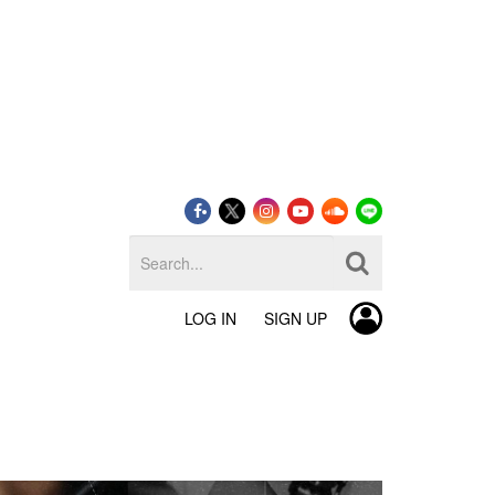
LOG IN
SIGN UP