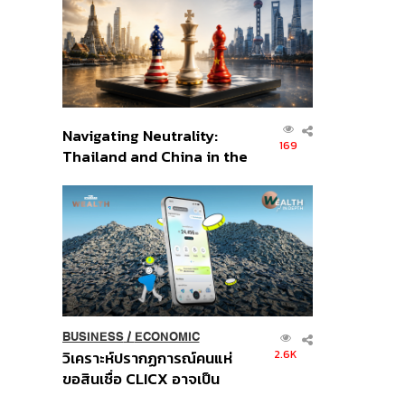
อินโดนีเซีย
Navigating Neutrality:
169
Thailand and China in the
Age of a New Global
Order
BUSINESS
/
ECONOMIC
2.6K
วิเคราะห์ปรากฏการณ์คนแห่
ขอสินเชื่อ CLICX อาจเป็น
เพียงยอดภูเขาน้ำแข็ง ของ