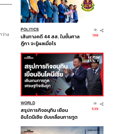
POLITICS
าว่าง
198
เส้นทางคดี 44 สส. ในชั้นศาล
ฎีกา จะรู้ผลเมื่อไร
WORLD
539
สรุปภารกิจอนุทิน เยือน
อินโดนีเซีย ขับเคลื่อนการทูต
เศรษฐกิจเชิงรุก ประกาศหุ้น
ส่วนยุทธศาสตร์ไทย –