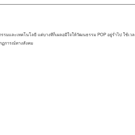
กรรมและเทคโนโลยี แต่บางทีก็เผลอมีใจให้วัฒนธรรม POP อยู่ร่ำไป ใช้เวล
ากฏการณ์ทางสังคม