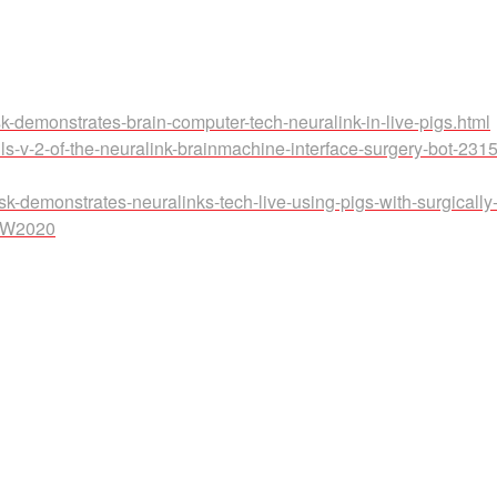
-demonstrates-brain-computer-tech-neuralink-in-live-pigs.html
s-v-2-of-the-neuralink-brainmachine-interface-surgery-bot-231
k-demonstrates-neuralinks-tech-live-using-pigs-with-surgically
CTW2020