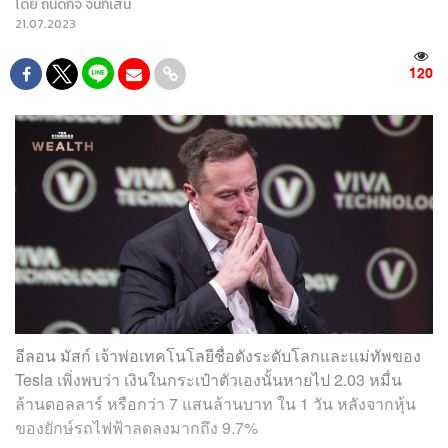
โดย
ถนัดกิจ จันกิเสน
21.07.2023
120
อีลอน มัสก์ เจ้าพ่อเทคโนโลยีชื่อดังระดับโลกและแม่ทัพของ
Tesla เพิ่งพบว่า เงินในกระเป๋าตัวเองนั้นหายไป 2.03 หมื่น
ล้านดอลลาร์ หรือกว่า 7 แสนล้านบาท ใน 1 วัน หลังจากหุ้น
ของยักษ์รถไฟฟ้าลดลงมากถึง 9.7%