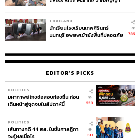
ZEISS Blue Marine จากสัญญา
ผลิต 8.3 ล้าน สู่ข้อพิพาท ‘มา
เวลล์ฯ’ ฟ้อง ‘โทน บางแค’ ผิดนัด
THAILAND
จ่ายหนี้-แอบระบุแบรนด์
นักเรียนโรงเรียนเทพศิรินทร์
789
นนทบุรี อพยพเข้ายังพื้นที่ปลอดภัย
ชั่วคราว หลังเหตุใช้อาวุธปืนภายใน
โรงเรียนคลี่คลาย
EDITOR'S PICKS
POLITICS
มหากาพย์โกงข้อสอบท้องถิ่น ก่อน
559
เดินหน้าสู่จุดจบในสัปดาห์นี้
POLITICS
เส้นทางคดี 44 สส. ในชั้นศาลฎีกา
193
จะรู้ผลเมื่อไร