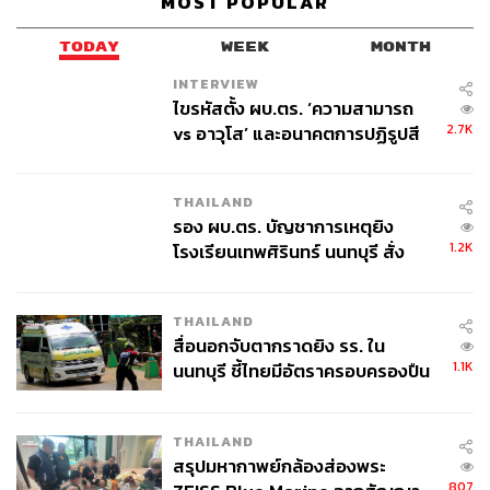
MOST POPULAR
TODAY
WEEK
MONTH
INTERVIEW
ไขรหัสตั้ง ผบ.ตร. ‘ความสามารถ
2.7K
vs อาวุโส’ และอนาคตการปฏิรูปสี
กากี กับ พล.ต.อ. เอก อังสนานนท์
THAILAND
รอง ผบ.ตร. บัญชาการเหตุยิง
1.2K
โรงเรียนเทพศิรินทร์ นนทบุรี สั่ง
ค้นหา 2 รอบยืนยันไร้คนติดค้าง พบ
ศพปู่-ย่าที่บ้านพักผู้ก่อเหตุ
THAILAND
สื่อนอกจับตากราดยิง รร. ใน
1.1K
นนทบุรี ชี้ไทยมีอัตราครอบครองปืน
สูงในระดับต้นของภูมิภาค
THAILAND
สรุปมหากาพย์กล้องส่องพระ
807