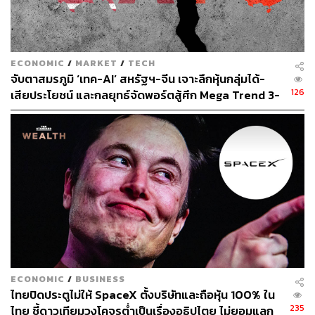
และโอกาสที่พนักงานจะหมดไฟมากขึ้น ซึ่งอาจกลายเป็น
วิกฤตที่ลุกลามในที่สุด
ECONOMIC
/
MARKET
/
TECH
อ้างอิง:
จับตาสมรภูมิ ‘เทค-AI’ สหรัฐฯ-จีน เจาะลึกหุ้นกลุ่มได้-
https://www.bloomberg.com/news/articles/2023-07-2
126
เสียประโยชน์ และกลยุทธ์จัดพอร์ตสู้ศึก Mega Trend 3-
0/elon-musk-s-wealth-slumps-13-6-billion-as-tesla-s
5 ปีข้างหน้า
hares-tumble
https://www.cnbc.com/2023/07/20/why-tesla-investor
s-should-care-about-elon-musks-multiplying-venture
s.html
สามารถติดตาม THE STANDARD WEALTH
ผ่านแอปพลิเคชันต่างๆ ที่คุณสะดวกหรือใช้งานอยู่แล้วได้เลย
ECONOMIC
/
BUSINESS
ไทยปิดประตูไม่ให้ SpaceX ตั้งบริษัทและถือหุ้น 100% ใน
235
ไทย ชี้ดาวเทียมวงโคจรต่ำเป็นเรื่องอธิปไตย ไม่ยอมแลก