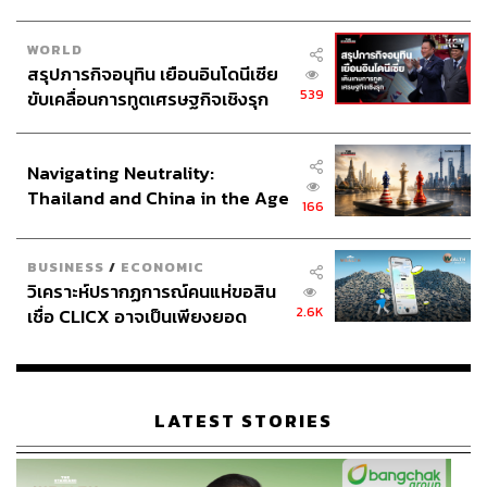
WORLD
สรุปภารกิจอนุทิน เยือนอินโดนีเซีย
539
ขับเคลื่อนการทูตเศรษฐกิจเชิงรุก
ประกาศหุ้นส่วนยุทธศาสตร์ไทย –
อินโดนีเซีย
Navigating Neutrality:
Thailand and China in the Age
166
of a New Global Order
BUSINESS
/
ECONOMIC
วิเคราะห์ปรากฏการณ์คนแห่ขอสิน
2.6K
เชื่อ CLICX อาจเป็นเพียงยอด
ภูเขาน้ำแข็ง ของปัญหาหนี้ครัว
เรือนไทยที่ถูกซุกไว้
LATEST STORIES