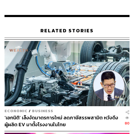
สุทธิรวม 2.08 หมื่นล้านดอลลาร์ กลุ่มนี้รวมถึง เจฟฟ์ เบโซส์
จาก Amazon, แลร์รี เอลลิสัน จาก Oracle, สตีฟ บอลเมอร์
อดีตซีอีโอของ Microsoft, มาร์ก ซักเคอร์เบิร์ก จาก Meta และ
ผู้ร่วมก่อตั้ง Alphabet อย่าง แลร์รี เพจ และ เซอร์เกย์ บริน
RELATED STORIES
ความมั่งคั่งของมัสก์ส่วนใหญ่มาจากการถือครองในธุรกิจ
ต่างๆ ของเขา ได้แก่ Tesla บริษัทรถยนต์ไฟฟ้าและพลังงาน
สะอาด, SpaceX ผู้ผลิตยานอวกาศและบริษัทขนส่งอวกาศ
และ Twitter แพลตฟอร์มโซเชียลมีเดียยอดนิยม
ถึงเงินในกระเป๋าจะหายไป แต่ความมั่งคั่งของมัสก์ก็เพิ่มขึ้น
ประมาณ 1.18 แสนล้านดอลลาร์ในปีนี้ โดยสาเหตุหลักมา
จากการที่หุ้นของ Tesla เพิ่มขึ้นอย่างน่าทึ่งถึง 136% ในทาง
กลับกัน เบอร์นาร์ด อาร์โนลต์ ประธานเครือสินค้าหรู LVMH
ความมั่งคั่งรวมเพิ่มขึ้นเพียง 3.9 หมื่นล้านดอลลาร์ ซึ่งเป็นผล
มาจากการเพิ่มขึ้น 26% ในหุ้นของ LVMH
ECONOMIC
/
BUSINESS
‘เอกนิติ’ เล็งงัดมาตรการใหม่ ลดภาษีสรรพสามิต หวังดึง
เป็นที่น่าสังเกตว่า เมื่ออาณาจักรของมัสก์เติบโตขึ้น ก็อยู่ภาย
80
ผู้ผลิต EV มาตั้งโรงงานในไทย
ใต้การตรวจสอบที่มากขึ้นเช่นกัน ล่าสุดเขาได้ก่อตั้งบริษัท