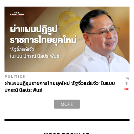
TAGS:
รถยนต์ไฟฟ้า - Electric Vehicle
หุ้น Tesla
ในโต๊ะเจรจาการค้า
ปัญญาประดิษฐ์ (Artificial intelligence - AI)
Tesla
Twitter
Elon Musk
120
POLITICS
ผ่าแผนปฏิรูปราชการไทยยุคใหม่ ‘รัฐจิ๋วแต่แจ๋ว’ ในแบบ
188
ปกรณ์ นิลประพันธ์
ABOUT THE AUTHOR
ถนัดกิจ จันกิเสน
MORE
Content Creator ประจำกองบรรณาธิการ
THE STANDARD WEALTH ผู้เสพติดโลก
ธุรกิจ การตลาด เทคโนโลยี และชอบสำรวจ
โลกออฟไลน์และออนไลน์มาถอดรหัสความ
เคลื่อนไหวให้เป็นเรื่องเข้าใจง่าย สนุก และได้
ไอเดียใหม่ๆ