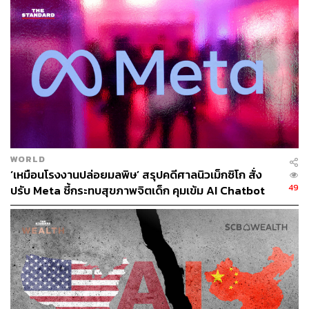
ปัญญาประดิษฐ์ หรือ AI ในเนวาดา ที่เรียกว่า xAI ซึ่งมีเป้า
หมายเพื่อแข่งขันกับยักษ์ใหญ่ด้านเทคโนโลยี เช่น Google
Bard และ ChatGPT ของ OpenAI โดยต้องการให้ xAI
ทำงานร่วมกับ Tesla ในการพัฒนาซอฟต์แวร์และชิป
ขณะเดียวกันความเป็นเจ้าของ Twitter ทำให้มีการเรียกร้อง
ให้สำนักงานคณะกรรมการกำกับหลักทรัพย์และ
ตลาดหลักทรัพย์ ตรวจสอบความสัมพันธ์ของมัสก์กับ Twitter
และประเด็นด้านบรรษัทภิบาลที่อาจเกิดขึ้น
WORLD
‘เหมือนโรงงานปล่อยมลพิษ’ สรุปคดีศาลนิวเม็กซิโก สั่ง
นอกจากนี้ยังมีคำถามว่า ทรัพยากรของ Tesla รวมถึงความ
49
ปรับ Meta ชี้กระทบสุขภาพจิตเด็ก คุมเข้ม AI Chatbot
สามารถ เวลา และเงิน ถูกใช้เพื่อสนับสนุนกิจการต่างๆ ของ
เขามากเพียงใด ซึ่งมีตั้งแต่ SpaceX ไปจนถึง Neuralink
บริษัทสตาร์ทอัพส่วนต่อประสานสมองกับคอมพิวเตอร์ และ
The Boring Co. บริษัทก่อสร้างอุโมงค์และโครงสร้างพื้นฐาน
เหล่านี้สมเหตุสมผลหรือเป็นประโยชน์ต่อ Tesla หรือไม่
สิ่งสำคัญคือ ต้องเน้นย้ำถึงความเสี่ยงที่อาจเกิดขึ้นจากการมี
ส่วนร่วมหลายบริษัทของมัสก์ สิ่งเหล่านี้รวมถึงการขาดสมาธิ