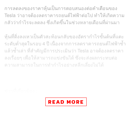
การลดลงของราคาหุ้นเป็นการตอบสนองต่อคำเตือนของ
Tesla ว่าอาจต้องลดราคารถยนต์ไฟฟ้าต่อไป ทำให้เกิดความ
กลัวว่ากำไรจะลดลง ซึ่งเกิดขึ้นในช่วงหลายเดือนที่ผ่านมา
หุ้นที่ดิ่งลงเหวเป็นตัวสะท้อนกลับของอัตรากำไรขั้นต้นที่แตะ
ระดับต่ำสุดในรอบ 4 ปี เนื่องจากการลดราคารถยนต์ไฟฟ้าซ้ำ
แล้วซ้ำเล่า ที่สำคัญมีการประเมินว่า Tesla อาจต้องลดราคา
ลงเรื่อยๆ เพื่อให้สามารถแข่งขันได้ ซึ่งจะส่งผลกระทบต่อ
ความสามารถในการทำกำไรอย่างหลีกเลี่ยงไม่ได้
ข่าวที่เกี่ยวข้อง :
อีลอน มัสก์ หวังสร้าง xAI ให้เข้าใจจักรวาล พร้อมให้ท
READ MORE
ำงานร่วมกับ Twitter และ Tesla เพื่อสู้ศึกกับคู่แข่งอย่า
ง OpenAI
ข่าวฉาวของ Twitter และ อีลอน มัสก์ โอกาสที่หอมหว
นเกินห้ามใจของ มาร์ก ซักเคอร์เบิร์ก จนนำมาสู่การเปิ