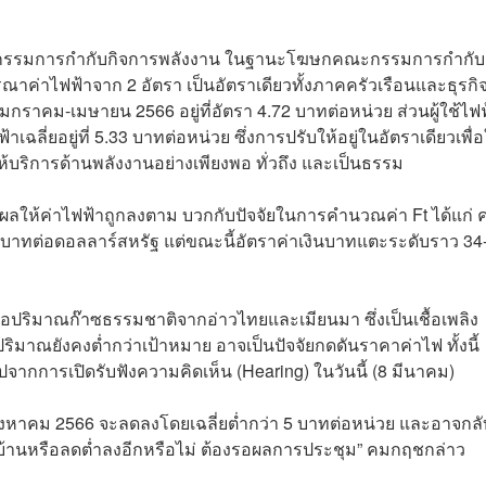
ะกรรมการกำกับกิจการพลังงาน ในฐานะโฆษกคณะกรรมการกำกับ
รณาค่าไฟฟ้าจาก 2 อัตรา เป็นอัตราเดียวทั้งภาคครัวเรือนและธุรกิ
มกราคม-เมษายน 2566 อยู่ที่อัตรา 4.72 บาทต่อหน่วย ส่วนผู้ใช้ไฟ
ฉลี่ยอยู่ที่ 5.33 บาทต่อหน่วย ซึ่งการปรับให้อยู่ในอัตราเดียวเพื่อ
บริการด้านพลังงานอย่างเพียงพอ ทั่วถึง และเป็นธรรม
ส่งผลให้ค่าไฟฟ้าถูกลงตาม บวกกับปัจจัยในการคำนวณค่า Ft ได้แก่ ค
ี่ 37 บาทต่อดอลลาร์สหรัฐ แต่ขณะนี้อัตราค่าเงินบาทแตะระดับราว 34
คือปริมาณก๊าซธรรมชาติจากอ่าวไทยและเมียนมา ซึ่งเป็นเชื้อเพลิง
ต่ปริมาณยังคงต่ำกว่าเป้าหมาย อาจเป็นปัจจัยกดดันราคาค่าไฟ ทั้งนี้
ุปจากการเปิดรับฟังความคิดเห็น (Hearing) ในวันนี้ (8 มีนาคม)
สิงหาคม 2566 จะลดลงโดยเฉลี่ยต่ำกว่า 5 บาทต่อหน่วย และอาจกล
าไฟบ้านหรือลดต่ำลงอีกหรือไม่ ต้องรอผลการประชุม” คมกฤชกล่าว