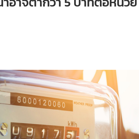
้าอาจต่ำกว่า 5 บาทต่อหน่วย ค