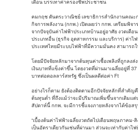
เดือน บรรเทาค่าครองชีพประชาชน
คมกฤช ตันตระวาณิชย์ เลขาธิการสำนักงานคณ
กิจการพลังงาน (กกพ.) เปิดเผยว่า กกพ. เตรียมพิจา
จากปัจจุบันค่าไฟฟ้าประเภทบ้านอยู่อาศัย งวดเดือน
ประเภทอื่น (ธุรกิจ อุตสาหกรรม และบริการ) ค่าไฟฟ้าเ
ประเทศไทยมีระบบไฟฟ้าที่มีความมั่นคง สามารถให้
โดยมีปัจจัยหลักมาจากต้นทุนค่าเชื้อเพลิงที่ถูกลง
เงินบาทที่แข็งค่าขึ้น โดยงวดที่ผ่านมาเฉลี่ยอยู่ท
บาทต่อดอลลาร์สหรัฐ ซึ่งเป็นผลดีต่อค่า Ft
อย่างไรก็ตาม ยังต้องติดตามอีกปัจจัยหลักที่สำคัญ
ต้นทุนต่ำ ที่ถึงแม้ว่าจะมีปริมาณเพิ่มขึ้นจากเดิมแ
สัปดาห์นี้ กกพ. จะมีการชี้แจงภายหลังจากได้ข้อสร
“เบื้องต้นค่าไฟฟ้าเฉลี่ยงวดถัดไปเดือนพฤษภาคม-
เป็นอัตราเดียวกันเช่นที่ผ่านมา ส่วนจะเท่ากับค่