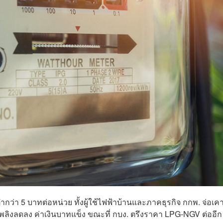
ว่า 5 บาทต่อหน่วย ทั้งผู้ใช้ไฟฟ้าบ้านและภาคธุรกิจ กกพ. จ่อเค
เพลิงลดลง ค่าเงินบาทแข็ง ขณะที่ กบง. ตรึงราคา LPG-NGV ต่ออีก