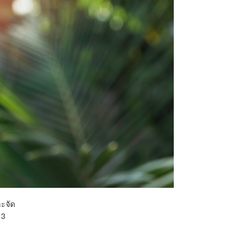
าะจัด
 3