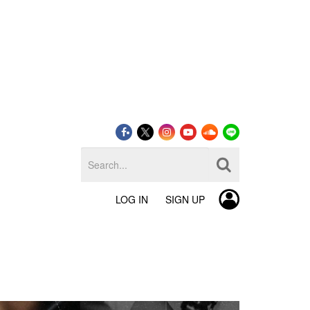
LOG IN
SIGN UP