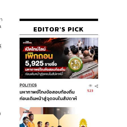
คา
น
EDITOR'S PICK
์
POLITICS
523
มหากาพย์โกงข้อสอบท้องถิ่น
ก่อนเดินหน้าสู่จุดจบในสัปดาห์
นี้
ง