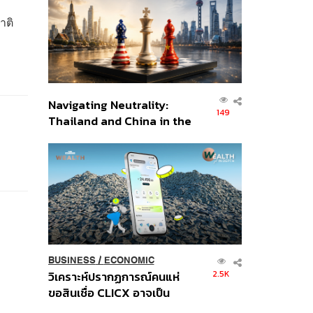
อินโดนีเซีย
าติ
Navigating Neutrality:
149
Thailand and China in the
Age of a New Global
Order
BUSINESS
/
ECONOMIC
2.5K
วิเคราะห์ปรากฏการณ์คนแห่
ขอสินเชื่อ CLICX อาจเป็น
เพียงยอดภูเขาน้ำแข็ง ของ