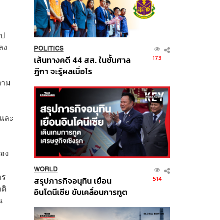
ไป
ลง
POLITICS
173
เส้นทางคดี 44 สส. ในชั้นศาล
ฎีกา จะรู้ผลเมื่อไร
ตาม
 และ
กอง
WORLD
าร
514
สรุปภารกิจอนุทิน เยือน
ติ
อินโดนีเซีย ขับเคลื่อนการทูต
น
เศรษฐกิจเชิงรุก ประกาศหุ้น
ส่วนยุทธศาสตร์ไทย –