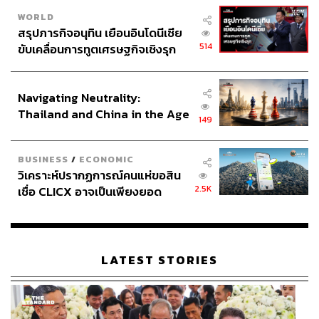
WORLD
สรุปภารกิจอนุทิน เยือนอินโดนีเซีย
514
ขับเคลื่อนการทูตเศรษฐกิจเชิงรุก
ประกาศหุ้นส่วนยุทธศาสตร์ไทย –
อินโดนีเซีย
Navigating Neutrality:
Thailand and China in the Age
149
of a New Global Order
BUSINESS
/
ECONOMIC
วิเคราะห์ปรากฏการณ์คนแห่ขอสิน
2.5K
เชื่อ CLICX อาจเป็นเพียงยอด
ภูเขาน้ำแข็ง ของปัญหาหนี้ครัว
เรือนไทยที่ถูกซุกไว้
LATEST STORIES