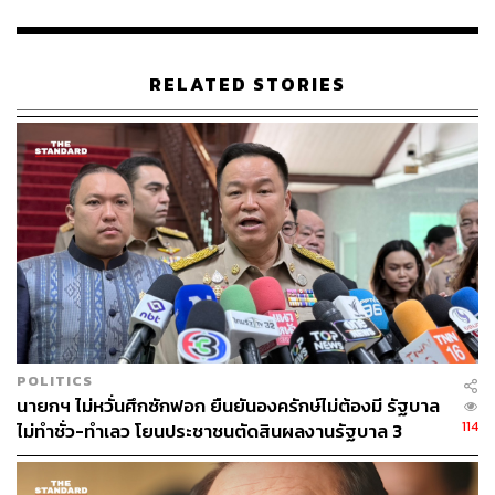
RELATED STORIES
“สิ่งที่น่าสนใจคือรายงานของสถาบันวิจัยเพื่อความเสมอภาค
POLITICS
ทางการศึกษา (วสศ.) ได้จัดทำแบบจำลองทางเศรษฐศาสตร์
นายกฯ ไม่หวั่นศึกซักฟอก ยืนยันองครักษ์ไม่ต้องมี รัฐบาล
และประเมินว่านักศึกษาทั้ง 20,018 คนนี้เมื่อเรียนสำเร็จการ
114
ไม่ทำชั่ว-ทำเลว โยนประชาชนตัดสินผลงานรัฐบาล 3
ศึกษาระดับปริญญาตรี จะเกิดประโยชน์เฉพาะตัวในทันที คือ
เดือน
การมีอาชีพและสร้างรายได้เลี้ยงชีพ-เลี้ยงครอบครัว ซึ่งจะ