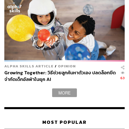
ทางการศึกษา และความคุ้มค่าในการลงทุนที่ตอบโจทย์แผน
พัฒนาเศรษฐกิจและสังคมแห่งชาติ ฉบับที่ 13 หมุดหมายที่ 9
ไทยมีความยากจนข้ามรุ่นลดลง และหมุดหมายที่ 12 ไทยมี
กำลังคนสมรรถนะสูง มุ่งเรียนรู้อย่างต่อเนื่อง ตอบโจทย์การ
พัฒนาแห่งอนาคต
คณะกรรมการบริหาร กสศ. จึงได้เสนอเรื่องต่อคณะรัฐมนตรี
เพื่อพิจารณาแผนการใช้เงินประจำปีงบประมาณ พ.ศ. 2567
วงเงินงบประมาณจำนวน 7,985,786,100 บาท เพื่อลดผลกระ
ทบทางการศึกษาได้อย่างมีประสิทธิภาพ โดย กสศ. ได้เตรียม
ALPHA SKILLS ARTICLE
/
OPINION
แผนเพิ่มอัตราเงินอุดหนุนทุนเสมอภาคให้กับนักเรียนยากจน
Growing Together: วิธีช่วยลูกค้นหาตัวเอง ปลดล็อกขีด
พิเศษ 1.3 ล้านคน เพื่อให้สอดคล้องกับค่าครองชีพประชาชน
63
จำกัดเด็กอัลฟ่าในยุค AI
และอัตราเงินเฟ้อต่อไป
MORE
TAGS:
ประยุทธ์ จันทร์โอชา
การศึกษาไทย
กองทุนเพื่อความเสมอภาคทางการศึกษา (กสศ.)
ไกรยส ภัทราวาท
MOST POPULAR