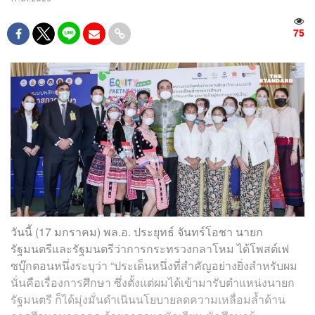
75
วันนี้ (17 มกราคม) พล.อ. ประยุทธ์ จันทร์โอชา นายก
รัฐมนตรีและรัฐมนตรีว่าการกระทรวงกลาโหม ได้โพสต์เฟ
ซบุ๊กตอนหนึ่งระบุว่า “ประเด็นหนึ่งที่สำคัญอย่างยิ่งสำหรับผม
นั่นคือเรื่องการศึกษา ซึ่งตั้งแต่ผมได้เข้ามารับตำแหน่งนายก
รัฐมนตรี ก็ได้มุ่งมั่นดำเนินนโยบายลดความเหลื่อมล้ำด้าน