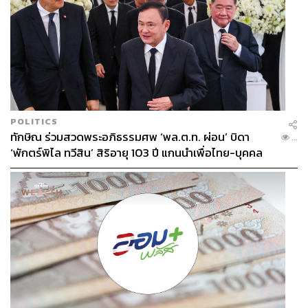
POLITICS
ทักษิณ ร่วมสวดพระอภิธรรมศพ ‘พล.ต.ท. ผ่อน’ บิดา
...
‘พักตร์พิไล ทวีสิน’ สิริอายุ 103 ปี แกนนำเพื่อไทย-บุคคล
หลากวงการร่วมอาลัย