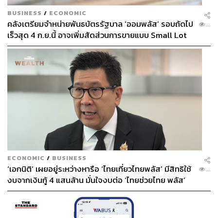
BUSINESS
/
ECONOMIC
คลังเตรียมจำหน่ายพันธบัตรรัฐบาล ‘ออมพลัส’ รอบถัดไป
...
เร็วสุด 4 ก.ย.นี้ อาจเพิ่มสัดส่วนการขายแบบ Small Lot
First มากขึ้น
ECONOMIC
/
BUSINESS
‘เอกนิติ’ เผยอยู่ระหว่างหารือ ‘ไทยเที่ยวไทยพลัส’ มีสิทธิใช้
...
งบจากเงินกู้ 4 แสนล้าน มั่นใจงบต่อ ‘ไทยช่วยไทย พลัส’
เฟส 2 มีเพียงพอ