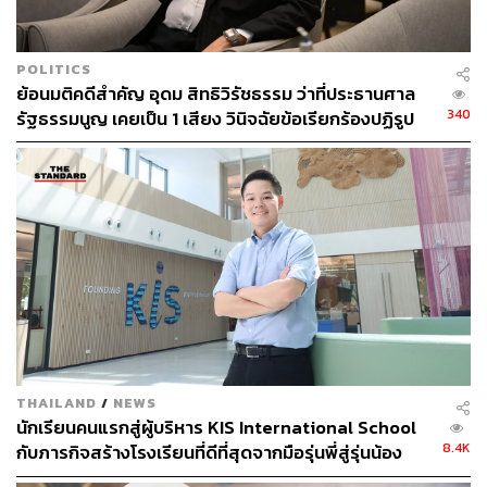
POLITICS
ย้อนมติคดีสำคัญ อุดม สิทธิวิรัชธรรม ว่าที่ประธานศาล
340
รัฐธรรมนูญ เคยเป็น 1 เสียง วินิจฉัยข้อเรียกร้องปฏิรูป
สถาบันฯ ไม่เข้าข่ายล้มล้าง
ขณะที่ ดร.ไกรยส ภัทราวาท ผู้จัดการกองทุนเพื่อความเสมอ
ภาคทางการศึกษา (กสศ.) กล่าวว่า โครงการเงินอุดหนุน
นักเรียนยากจนพิเศษแบบมีเงื่อนไข หรือทุนเสมอภาค เป็น
THAILAND
/
NEWS
หนึ่งในมาตรการของรัฐบาลผ่านการทำงานของ กสศ. ความ
นักเรียนคนแรกสู่ผู้บริหาร KIS International School
ก้าวหน้าสำคัญที่ผ่านมาตั้งแต่ในปีการศึกษา 2561 จนถึง
8.4K
กับภารกิจสร้างโรงเรียนที่ดีที่สุดจากมือรุ่นพี่สู่รุ่นน้อง
ปัจจุบัน จากภาพรวมของสถานการณ์ความเหลื่อมล้ำ
[ADVERTORIAL]