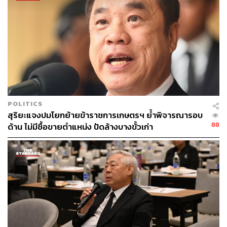
ต่อยอดไปสู่ประโยชน์ในภาพรวมของประเทศ โดยสร้าง
มูลค่าทางเศรษฐกิจเพิ่มขึ้นถึง 66,000 ล้านบาท หรือเฉลี่ย 3.3
ล้านบาทต่อคน เกิดโอกาสหารายได้ที่สูงขึ้นกว่าการสำเร็จ
การศึกษาระดับมัธยมปลายอย่างมาก” พล.อ. ประยุทธ์ระบุ
ซึ่งถ้าหากจะคำนวณต้นทุนในการศึกษาจนสำเร็จระดับ
ปริญญาตรีโดยเฉลี่ยแล้วจะอยู่ที่ประมาณ 8,200 ล้านบาท
หรือคิดเป็น 410,000 บาทต่อคน แต่ได้ผลตอบแทนเชิง
เศรษฐกิจมากกว่า 7 เท่า ซึ่งนับว่าสูงมาก เทียบเคียงได้กับการ
POLITICS
สุริยะแจงปมโยกย้ายข้าราชการเกษตรฯ ย้ำพิจารณารอบ
ลงทุนในโครงสร้างพื้นฐาน เช่น รถไฟฟ้า
88
ด้าน ไม่มีซื้อขายตำแหน่ง ปัดล้างบางขั้วเก่า
“แต่ที่ผมเห็นว่าสำคัญกว่านั้นคือความคุ้มค่าในเชิงสังคม
เพราะนอกจากจะช่วยลดความเหลื่อมล้ำทางการศึกษา ขจัด
มรดกความยากจนข้ามรุ่นแล้ว ยังเสริมสร้างสมรรถนะ
ทรัพยากรมนุษย์ของประเทศให้สูงขึ้น ตอบโจทย์การพัฒนา
ในอนาคตอีกด้วย นี่คือสิ่งที่ผมมุ่งมั่นผลักดันนโยบายต่างๆ มา
ตลอด ทั้งหมดก็เพื่ออนาคตที่ดีของลูกหลานของเราครับ”