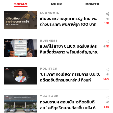
TODAY
WEEK
MONTH
ECONOMIC
เทียบรายจ่ายบุคลากรรัฐ ไทย vs.
1.1K
ต่างประเทศ: พบภาษีทุก 100 บาท
74
ของคนไทยใช้ไปกับข้าราชการเฉียด
40 บาท
BUSINESS
ABOUT THE AUTHOR
แบงก์ไร้สาขา CLICX ปิดรับสมัคร
1K
สินเชื่อชั่วคราว พร้อมส่งสัญญาณ
THE STANDARD TEAM
เตือนกลุ่มกู้เงินผิดวัตถุประสงค์-ให้
กองบรรณาธิการ THE STANDARD
ข้อมูลเท็จ เตรียมดำเนินคดีเด็ดขาด
POLITICS
‘ประภาศ คงเอียด’ กรรมการ ป.ป.ช.
569
อดีตอธิบดีกรมธนารักษ์ ถึงแก่
อนิจกรรม
THAILAND
กองปราบฯ สอบเข้ม ‘อดีตอธิบดี
538
สถ.’ คดีทุจริตสอบท้องถิ่น แจ้ง 6