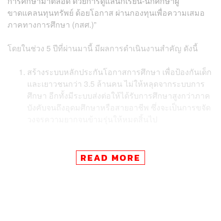
การศึกษามาตลอด ด้วยการดูแลนักเรียน-นักศึกษาผู้
ขาดแคลนทุนทรัพย์ ด้อยโอกาส ผ่านกองทุนเพื่อความเสมอ
ภาคทางการศึกษา (กสศ.)”
โดยในช่วง 5 ปีที่ผ่านมานี้ มีผลการดำเนินงานสำคัญ ดังนี้
สร้างระบบหลักประกันโอกาสการศึกษา เพื่อป้องกันเด็ก
และเยาวชนกว่า 3.5 ล้านคน ไม่ให้หลุดจากระบบการ
ศึกษา อีกทั้งมีระบบส่งต่อให้ได้รับการศึกษาสูงกว่าภาค
บังคับจนถึงอุดมศึกษาหรือสายอาชีพ ซึ่งจะเป็นการขจัด
วงจรความยากจนข้ามรุ่นให้หมดสิ้นไป
ช่วยเด็กและเยาวชนนอกระบบกว่า 40,000 คน ให้ได้
READ MORE
กลับเข้าสู่การเรียนรู้ การพัฒนาทักษะชีวิต และเสริม
สร้างทักษะอาชีพ ที่ตอบโจทย์ชีวิตตามศักยภาพและ
ความถนัดเป็นรายบุคคล เพื่อสร้างความเข้มแข็งให้ทุก
คน โดยมีงานทำเป็นหลักแหล่ง มีอาชีพที่มั่นคง ลด
ภาวะการพึ่งพิง และสามารถเลี้ยงดูตนเองและ
ครอบครัวได้