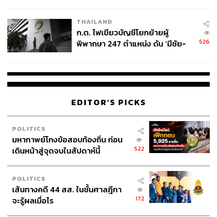
ข้อหาหนัก จ่อชง ป.ป.ช. 12 ส.ค. นี้
THAILAND
ก.ต. ไฟเขียวบัญชีโยกย้ายผู้
526
พิพากษา 247 ตำแหน่ง ดัน ‘มีชัย-
สรรพวิทย์’ คุมศาลอาญา-แพ่ง ‘วิธู
ร’ นั่งประธานศาลอุทธรณ์
EDITOR'S PICKS
POLITICS
มหากาพย์โกงข้อสอบท้องถิ่น ก่อน
522
เดินหน้าสู่จุดจบในสัปดาห์นี้
POLITICS
เส้นทางคดี 44 สส. ในชั้นศาลฎีกา
172
จะรู้ผลเมื่อไร