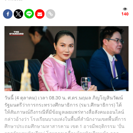
140
วันนี้ (4 ตุลาคม) เวลา 08.30 น. ศ.ดร.นฤมล ภิญโญสินวัฒน์
รัฐมนตรีว่าการกระทรวงศึกษาธิการ (รมว.ศึกษาธิการ) ได้
ให้สัมภาษณ์ถึงกรณีที่มีข้อมูลเผยแพร่ทางสื่อสังคมออนไลน์
กล่าวอ้างว่า โรงเรียนบางแห่งในพื้นที่สำนักงานเขตพื้นที่การ
ศึกษาประถมศึกษามหาสารคาม เขต 1 อาจมีพฤติกรรม ‘ปั่น