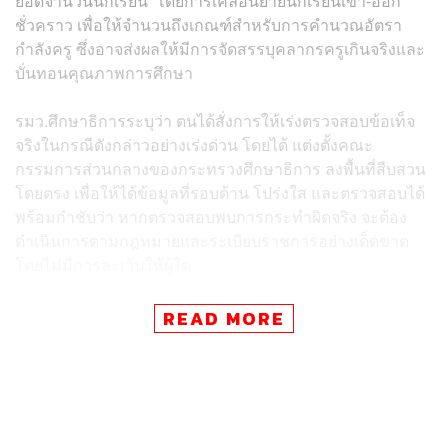
ยอดจำนวนนักเรียน’ โดยการเคลื่อนย้ายนักเรียนเข้า-ออก
ชั่วคราว เพื่อให้จำนวนถึงเกณฑ์สำหรับการคำนวณอัตรา
กำลังครู ซึ่งอาจส่งผลให้มีการจัดสรรบุคลากรครูเกินจริงและ
บั่นทอนคุณภาพการศึกษา
รมว.ศึกษาธิการระบุว่า ตนได้สั่งการให้เร่งตรวจสอบข้อเท็จ
จริงในกรณีดังกล่าวอย่างเร่งด่วน โดยได้ แต่งตั้งคณะ
กรรมการส่วนกลางของกระทรวงศึกษาธิการ ลงพื้นที่สืบสวน
โดยตรง เพื่อให้ได้ข้อมูลที่รอบด้าน โปร่งใส และตรวจสอบได้
พร้อมกำชับว่า หากตรวจสอบพบการกระทำผิดจริง จะต้อง
ดำเนินการตามกฎหมายและระเบียบราชการอย่างเด็ดขาด
โดยไม่มีการละเว้นให้ผู้ใด
สำหรับข้อสังเกตจากสังคมที่ว่า การปั่นยอดนักเรียนอาจเกี่ยว
READ MORE
โยงกับกรณีร้องเรียนเรื่องการเรียกรับผลประโยชน์เพื่อแลก
กับการบรรจุครูผู้ช่วยที่ตกเป็นข่าวก่อนหน้านี้ ศ.ดร.นฤมล
กล่าวว่า ขณะนี้ยังไม่สามารถยืนยันความเชื่อมโยงระหว่าง
สองกรณีได้ และอยู่ระหว่างกระบวนการสืบสวนสอบสวนข้อ
เท็จจริงเพิ่มเติม แต่หากผลสอบสวนพบว่ามีการทุจริตจริง จะมี