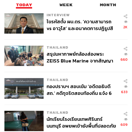
TODAY
WEEK
MONTH
INTERVIEW
ไขรหัสตั้ง ผบ.ตร. ‘ความสามารถ
2K
vs อาวุโส’ และอนาคตการปฏิรูปสี
กากี กับ พล.ต.อ. เอก อังสนานนท์
THAILAND
สรุปมหากาพย์กล้องส่องพระ
660
ZEISS Blue Marine จากสัญญา
ผลิต 8.3 ล้าน สู่ข้อพิพาท ‘มา
เวลล์ฯ’ ฟ้อง ‘โทน บางแค’ ผิดนัด
THAILAND
จ่ายหนี้-แอบระบุแบรนด์
กองปราบฯ สอบเข้ม ‘อดีตอธิบดี
633
สถ.’ คดีทุจริตสอบท้องถิ่น แจ้ง 6
ข้อหาหนัก จ่อชง ป.ป.ช. 12 ส.ค. นี้
THAILAND
นักเรียนโรงเรียนเทพศิรินทร์
609
นนทบุรี อพยพเข้ายังพื้นที่ปลอดภัย