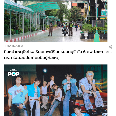
THAILAND
คืบหน้าเหตุยิงโรงเรียนเทพศิรินทร์นนทบุรี ดับ 6 ศพ โฆษก
...
ตร. เร่งสอบปมขโมยปืนปู่ก่อเหตุ