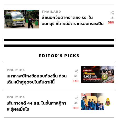
ชั่วคราว หลังเหตุใช้อาวุธปืนภายใน
โรงเรียนคลี่คลาย
THAILAND
สื่อนอกจับตากราดยิง รร. ใน
580
นนทบุรี ชี้ไทยมีอัตราครอบครองปืน
สูงในระดับต้นของภูมิภาค
EDITOR'S PICKS
POLITICS
มหากาพย์โกงข้อสอบท้องถิ่น ก่อน
548
เดินหน้าสู่จุดจบในสัปดาห์นี้
POLITICS
เส้นทางคดี 44 สส. ในชั้นศาลฎีกา
188
จะรู้ผลเมื่อไร