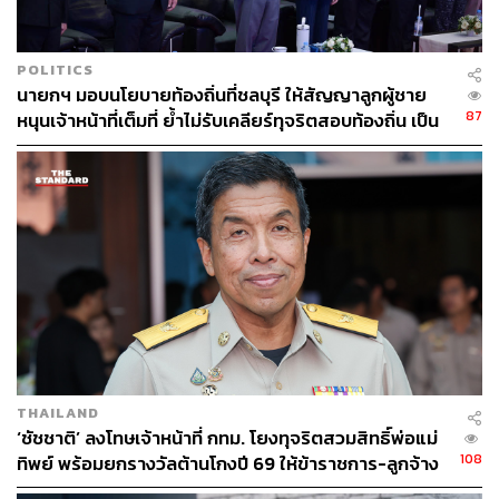
POLITICS
นายกฯ มอบนโยบายท้องถิ่นที่ชลบุรี ให้สัญญาลูกผู้ชาย
87
หนุนเจ้าหน้าที่เต็มที่ ย้ำไม่รับเคลียร์ทุจริตสอบท้องถิ่น เป็น
ตราบาป ลอยอังคารก็ลบไม่ออก
THAILAND
‘ชัชชาติ’ ลงโทษเจ้าหน้าที่ กทม. โยงทุจริตสวมสิทธิ์พ่อแม่
108
ทิพย์ พร้อมยกรางวัลต้านโกงปี 69 ให้ข้าราชการ-ลูกจ้าง
ทุกคน