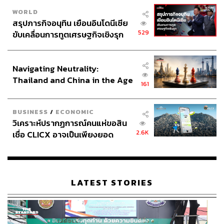
WORLD
สรุปภารกิจอนุทิน เยือนอินโดนีเซีย
529
ขับเคลื่อนการทูตเศรษฐกิจเชิงรุก
ประกาศหุ้นส่วนยุทธศาสตร์ไทย –
อินโดนีเซีย
Navigating Neutrality:
Thailand and China in the Age
161
of a New Global Order
BUSINESS
/
ECONOMIC
วิเคราะห์ปรากฏการณ์คนแห่ขอสิน
2.6K
เชื่อ CLICX อาจเป็นเพียงยอด
ภูเขาน้ำแข็ง ของปัญหาหนี้ครัว
เรือนไทยที่ถูกซุกไว้
LATEST STORIES