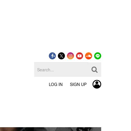
LOG IN
SIGN UP