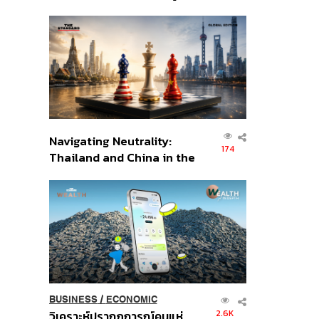
เศรษฐกิจเชิงรุก ประกาศหุ้น
ส่วนยุทธศาสตร์ไทย –
อินโดนีเซีย
Navigating Neutrality:
174
Thailand and China in the
Age of a New Global
Order
BUSINESS
/
ECONOMIC
2.6K
วิเคราะห์ปรากฏการณ์คนแห่