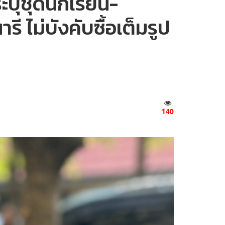
บุชุดนักเรียน-
ี ไม่บังคับซื้อเต็มรูป
140