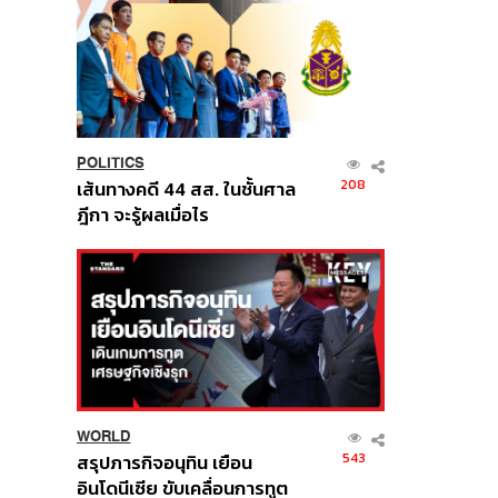
POLITICS
208
เส้นทางคดี 44 สส. ในชั้นศาล
ฎีกา จะรู้ผลเมื่อไร
WORLD
543
สรุปภารกิจอนุทิน เยือน
อินโดนีเซีย ขับเคลื่อนการทูต