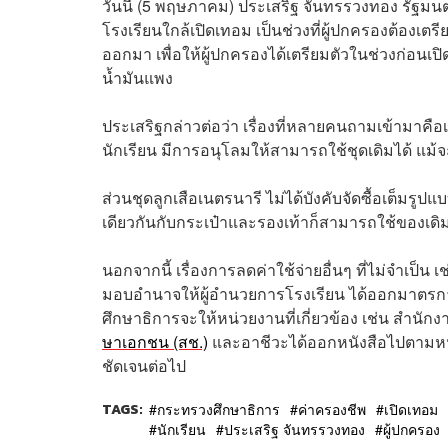
วันนี้ (5 พฤษภาคม) ​ประเสริฐ จันทรรวงทอง รัฐม
โรงเรียนใกล้เปิดเทอม เป็นช่วงที่ผู้ปกครองต้องเ
ออกมา เพื่อให้ผู้ปกครองได้เตรียมตัวในช่วงก่อนเ
น้ำมันแพง
ประเสริฐกล่าวต่อว่า เรื่องที่หลายคนถามเข้ามาคือเร
นักเรียน มีการอนุโลมให้สามารถใช้ชุดเดิมได้ แม้จะ
ส่วนชุดลูกเสือเนตรนารี ไม่ได้บังคับจัดซื้อเต็มรู
เดียวกันกับกระเป๋าและรองเท้าก็สามารถใช้ของเดิมไ
นอกจากนี้ เรื่องการลดค่าใช้จ่ายอื่นๆ ที่ไม่จำเป็
มอบอำนาจให้ผู้อำนวยการโรงเรียน ได้ออกมาตรการ
ศึกษาธิการจะให้หน่วยงานที่เกี่ยวข้อง เช่น สำนัก
ษาเอกชน (สช.)
และอาชีวะได้ออกหนังสือไปตามหน่วย
ชัดเจนต่อไป
TAGS:
กระทรวงศึกษาธิการ
ค่าครองชีพ
เปิดเทอม
นักเรียน
ประเสริฐ จันทรรวงทอง
ผู้ปกครอง