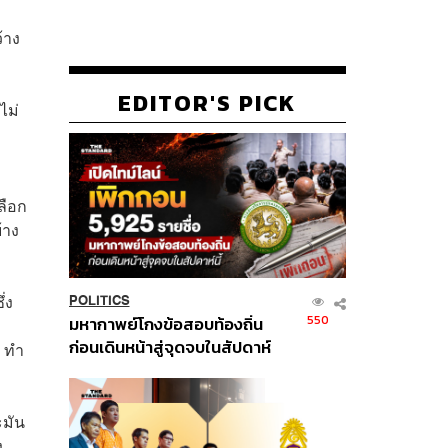
้าง
EDITOR'S PICK
ไม่
ลือก
้าง
่ง
POLITICS
550
มหากาพย์โกงข้อสอบท้องถิ่น
ก่อนเดินหน้าสู่จุดจบในสัปดาห์
้ ทำ
นี้
ะมัน
ง