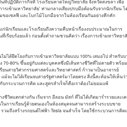
ี่ปฏิบัติภารกิจที่ โรงเรียนหาดใหญ่วิทยาลัย จังหวัดสงขลา เพื่อ
รเข้ามหาวิทยาลัย’ ท่ามกลางเสียงปรบมือต้อนรับจากนักเรียน โ
อมขอเซลฟี และโบกไม้โบกมือจากในห้องเรียนกันอย่างคึกคัก
ดีแก่นักเรียนและโรงเรียนถึงความคืบหน้าเรื่องงบประมาณในการ
็นที่เรียบร้อยแล้ว ก่อนตั้งคำถามชวนคิดว่า เรื่องการเข้ามหาวิทยาล
นไม่ได้ยึดโยงกับการเข้ามหาวิทยาลัยแบบ 100% เสมอไป สำหรับบ
-80% ขึ้นอยู่กับแต่ละบุคคลซึ่งมีเส้นทางชีวิตที่ไม่ตายตัว พร้อ
รเรียนสายวิศวกรรมศาสตร์และวิทยาศาสตร์ ก้าวมาเป็นอาจารย์
แม้จะไม่ได้เรียนจบสายรัฐศาสตร์มาโดยตรง สิ่งนี้สะท้อนให้เห็นว่
่กับกระบวนการคิด และสูตรสำเร็จก็คือเราต้องไม่ยอมแพ้
ชีวิตแตกต่างกัน เริ่มจาก อีลอน มัสก์ ที่ไม่ได้เกิดมาร่ำรวยและเค
มั่นในการเรียนรู้ด้วยตนเองในห้องสมุดจนสามารถสร้างระบบขาย
รวมถึงสร้างรถยนต์ไฟฟ้า Tesla จนสำเร็จ โดยใช้กระบวนการคิด