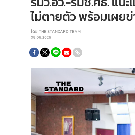
รมว.อว.-รมช.ศธ. แนะ
ไม่ตายตัว พร้อมเผยข่า
โดย
THE STANDARD TEAM
08.06.2026