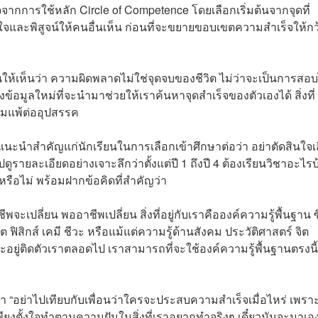
จากการใช้หลัก Circle of Competence โดยเลือกเริ่มต้นจากจุดที่
นใจและพิสูจน์ให้คนอื่นเห็น ก่อนที่จะขยายขอบเขตความสำเร็จให้กว
ให้เห็นว่า ความผิดพลาดไม่ใช่จุดจบของชีวิต ไม่ว่าจะเป็นการสอบ
ข้อมูลใหม่ที่จะนำมาช่วยให้เราค้นหาจุดสำเร็จของตัวเองได้ สิ่งที่
ยอมแพ้ต่ออุปสรรค
ะนำสำคัญแก่นักเรียนในการเลือกเข้าศึกษาต่อว่า อย่าตัดสินใจเ
ดูรายละเอียดอย่างเจาะลึกว่าตั้งแต่ปี 1 ถึงปี 4 ต้องเรียนวิชาอะไรบ
นหรือไม่ พร้อมฝากข้อคิดที่สำคัญว่า
ะเปลี่ยน พออาชีพเปลี่ยน สิ่งที่อยู่กับเราคือองค์ความรู้พื้นฐาน ซึ
ซต ฟิสิกส์ เคมี ชีวะ หรือแม้แต่ความรู้ด้านสังคม ประวัติศาสตร์ จิต
ู่ติดตัวเราตลอดไป เราสามารถที่จะใช้องค์ความรู้พื้นฐานตรงนี
า “อย่าไปเทียบกับเพื่อนว่าใครจะประสบความสำเร็จเมื่อไหร่ เพรา
พียงตั้งใจทำตามความฝันในสิ่งที่เราอยากทำจริงๆ เดี๋ยวมันจะมาเอ