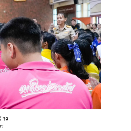
วิจั
าร