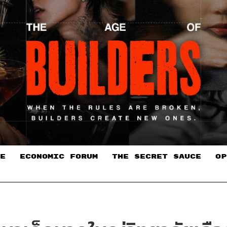
E
ECONOMIC FORUM
THE SECRET SAUCE​
OP