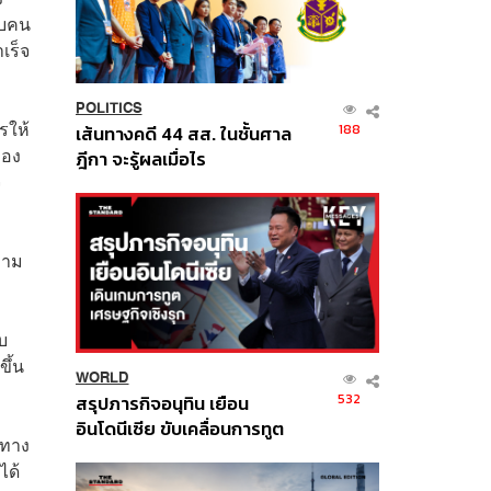
กับคน
เร็จ
POLITICS
รให้
188
เส้นทางคดี 44 สส. ในชั้นศาล
ของ
ฎีกา จะรู้ผลเมื่อไร
จ
วาม
บ
ึ้น
WORLD
532
สรุปภารกิจอนุทิน เยือน
อินโดนีเซีย ขับเคลื่อนการทูต
าทาง
เศรษฐกิจเชิงรุก ประกาศหุ้น
ได้
ส่วนยุทธศาสตร์ไทย –