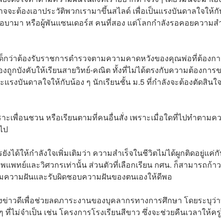
ี ผมอาจจะต้องเอาประวัติพวกเรามาขึ้นสไลด์ เพื่อเป็นแรงบันดาลใจให้
ัค โอบามา หรือผู้พันแซนเดอร์ส คนที่สอง แต่โลกกำลังรอคอยความสำ
แต่เด็กว่าต้องรับราชการตำรวจตามความคาดหวังของคุณพ่อที่ต้องกา
ถูกบังคับให้เรียนสายวิทย์-คณิต ทั้งที่ไม่ได้ตรงกับความต้องการ
งบันดาลใจให้กับน้อง ๆ นักเรียนชั้น ม.5 ที่กำลังจะต้องตัดสินใ
ราะเพื่อนชวน หรือเรียนตามที่คนอื่นสั่ง เพราะเมื่อใดที่ไปทำตามค
อไป
ได้ให้กำลังใจเพิ่มเติมว่า ความสำเร็จในชีวิตไม่ได้ผูกติดอยู่แค่กั
พทย์และวิศวกรเท่านั้น ส่วนตัวที่เลือกเรียน กศน. ก็สามารถก้าวข
ทำตามความฝันและรับผิดชอบความฝันของตนเองให้ดีพอ
้แจ้งข่าวดีเพื่อช่วยลดภาระงานของบุคลากรทางการศึกษา โดยระบุว่
ไม่จำเป็น เช่น โครงการโรงเรียนสีขาว ซึ่งจะช่วยคืนเวลาให้ครู