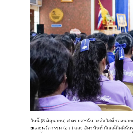
วันนี้ (8 มิถุนายน) ศ.ดร.ยศชนัน วงศ์สวัสดิ์ รองน
ยและนวัตกรรม
(อว.) และ อัครนันท์ กัณณ์กิตตินั