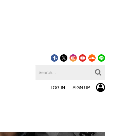
LOG IN
SIGN UP