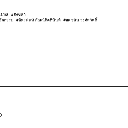
bama
สงขลา
วัตกรรม
อัครนันท์ กัณณ์กิตตินันท์
ยศชนัน วงศ์สวัสดิ์
D