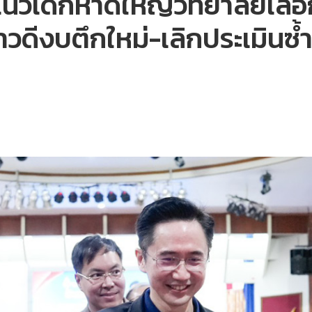
แนวเด็กหาดใหญ่วิทยาลัยเลือ
วดีงบตึกใหม่-เลิกประเมินซ้ำ