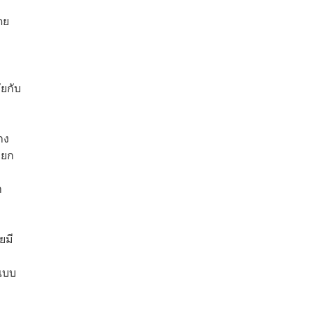
ดย
ัยกับ
าง
มยก
า
ยมี
แบบ