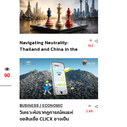
อินโดนีเซีย
Navigating Neutrality:
162
Thailand and China in the
Age of a New Global
Order
90
BUSINESS
/
ECONOMIC
2.6K
วิเคราะห์ปรากฏการณ์คนแห่
ขอสินเชื่อ CLICX อาจเป็น
เพียงยอดภูเขาน้ำแข็ง ของ