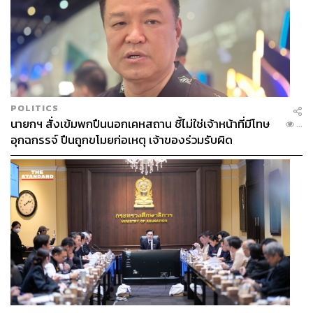
POLITICS
นายกฯ สั่งเข้มพกปืนนอกเคหสถาน ชี้ไม่ใช่เจ้าหน้าที่มีโทษ
...
อุกฉกรรจ์ ปืนถูกขโมยก่อเหตุ เจ้าของร่วมรับผิด