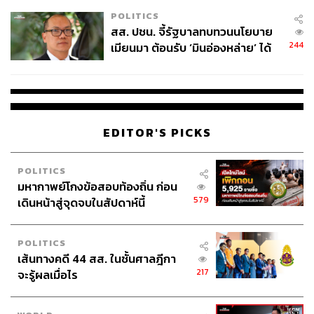
เหมาะสม
POLITICS
สส. ปชน. จี้รัฐบาลทบทวนนโยบาย
244
เมียนมา ต้อนรับ ‘มินอ่องหล่าย’ ได้
แค่สัญญาว่างเปล่า
EDITOR'S PICKS
POLITICS
มหากาพย์โกงข้อสอบท้องถิ่น ก่อน
579
เดินหน้าสู่จุดจบในสัปดาห์นี้
POLITICS
เส้นทางคดี 44 สส. ในชั้นศาลฎีกา
217
จะรู้ผลเมื่อไร