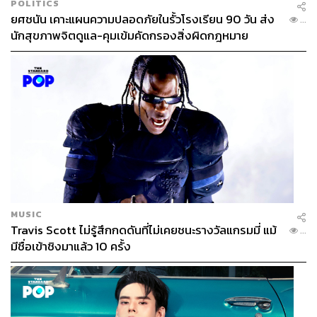
POLITICS
ยศชนัน เคาะแผนความปลอดภัยในรั้วโรงเรียน 90 วัน ส่ง
...
นักสุขภาพจิตดูแล-คุมเข้มคัดกรองสิ่งผิดกฎหมาย
MUSIC
Travis Scott ไม่รู้สึกกดดันที่ไม่เคยชนะรางวัลแกรมมี่ แม้
...
มีชื่อเข้าชิงมาแล้ว 10 ครั้ง