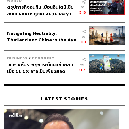
WORLD
สรุปภารกิจอนุทิน เยือนอินโดนีเซีย
546
ขับเคลื่อนการทูตเศรษฐกิจเชิงรุก
ประกาศหุ้นส่วนยุทธศาสตร์ไทย –
อินโดนีเซีย
Navigating Neutrality:
Thailand and China in the Age
181
of a New Global Order
BUSINESS
/
ECONOMIC
วิเคราะห์ปรากฏการณ์คนแห่ขอสิน
2.6K
เชื่อ CLICX อาจเป็นเพียงยอด
ภูเขาน้ำแข็ง ของปัญหาหนี้ครัว
เรือนไทยที่ถูกซุกไว้
LATEST STORIES