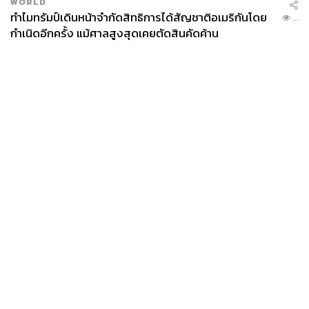
WORLD
ทำไมทรัมป์เดินหน้าจำกัดสิทธิการได้สัญชาติอเมริกันโดย
...
กำเนิดอีกครั้ง แม้ศาลสูงสุดเคยตัดสินคัดค้าน
News
Wealth
Pop
Podcast
Video
Now
Opinion
Careers
Events
Privacy
About
Contact
Policy
FOR
ADVERTISING
MEMBERSHIP