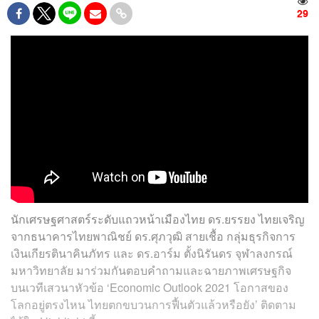
29
นักเศรษฐศาสตร์ระดับแถวหน้าเมืองไทย ดร.ยรรยง ไทยเจริญ
จากธนาคารไทยพาณิชย์ ดร.ศุภวุฒิ สายเชื้อ กลุ่มธุรกิจการ
เงินเกียรตินาคินภัทร และ ดร.อาร์ม ตั้งนิรันดร จุฬาลงกรณ์
มหาวิทยาลัย มาร่วมกันตอบคำถามและฉายภาพเศรษฐกิจ
บนเวทีเสวนาหัวข้อ ‘Economic Outlook 2021 โอกาสของ
โลกอยู่ตรงไหน ไทยตกขบวนการฟื้นตัวแล้วหรือยัง’ ติดตาม