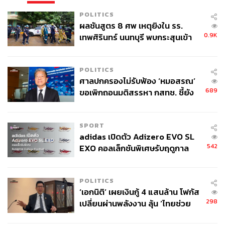
POLITICS
ผลชันสูตร 8 ศพ เหตุยิงใน รร.
0.9K
เทพศิรินทร์ นนทบุรี พบกระสุนเข้า
จุดสำคัญ ‘ศีรษะ-หน้าอก’ ครูถูกยิง
4 นัด จากระยะไกล
POLITICS
ศาลปกครองไม่รับฟ้อง ‘หมอสรณ’
689
ขอเพิกถอนมติสรรหา กสทช. ชี้ยัง
ไม่ใช่ผู้เดือดร้อนเสียหาย
SPORT
adidas เปิดตัว Adizero EVO SL
542
EXO คอลเล็กชันพิเศษรับฤดูกาล
College Football
POLITICS
‘เอกนิติ’ เผยเงินกู้ 4 แสนล้าน โฟกัส
298
เปลี่ยนผ่านพลังงาน ลุ้น ‘ไทยช่วย
ไทยพลัส’ เฟส 2 รอประเมินความ