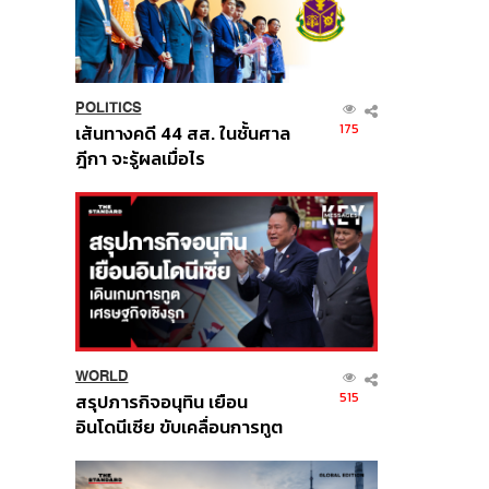
POLITICS
175
เส้นทางคดี 44 สส. ในชั้นศาล
ฎีกา จะรู้ผลเมื่อไร
WORLD
515
สรุปภารกิจอนุทิน เยือน
อินโดนีเซีย ขับเคลื่อนการทูต
เศรษฐกิจเชิงรุก ประกาศหุ้น
ส่วนยุทธศาสตร์ไทย –