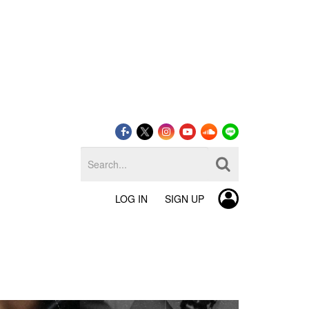
LOG IN
SIGN UP