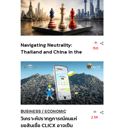
อินโดนีเซีย
Navigating Neutrality:
150
Thailand and China in the
Age of a New Global
Order
BUSINESS
/
ECONOMIC
2.5K
วิเคราะห์ปรากฏการณ์คนแห่
ขอสินเชื่อ CLICX อาจเป็น
เพียงยอดภูเขาน้ำแข็ง ของ