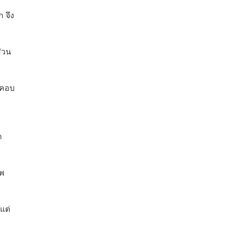
 จึง
ส่วน
บคอบ
ก
าพ
แต่