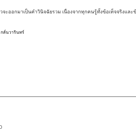
จะออกมาเป็นคำวินิจฉัยรวม เนื่องจากทุกคนรู้ทั้งข้อเท็จจริงและข
กลั่นวารินทร์
D