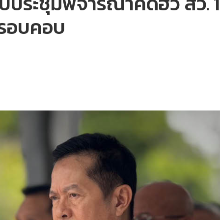
ะชุมพิจารณาคดีฮั้ว สว. 12 คร
ม่รอบคอบ