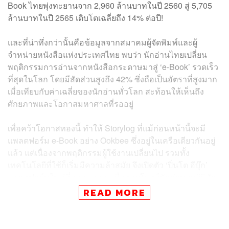
Book ไทยพุ่งทะยานจาก 2,960 ล้านบาทในปี 2560 สู่ 5,705
ล้านบาทในปี 2565 เติบโตเฉลี่ยถึง 14% ต่อปี!
และ
ที่น่าทึ่งกว่านั้นคือข้อมูลจากสมาคมผู้จัดพิมพ์และผู้
จำหน่ายหนังสือแห่งประเทศไทย พบว่า นักอ่านไทยเปลี่ยน
พฤติกรรมการอ่านจากหนังสือกระดาษมาสู่ ‘e-Book’ รวดเร็ว
ที่สุดในโลก โดยมีสัดส่วนสูงถึง 42% ซึ่งถือเป็นอัตราที่สูงมาก
เมื่อเทียบกับค่าเฉลี่ยของนักอ่านทั่วโลก
สะท้อนให้เห็นถึง
ศักยภาพและโอกาสมหาศาลที่รออยู่
เพื่อคว้าโอกาสทองนี้ ทำให้ Storylog ที่แม้ก่อนหน้านี้จะมี
แพลตฟอร์ม e-Book อย่าง Ookbee ซึ่งอยู่ในเครือเดียวกันอยู่
แล้ว แต่เนื่องจากพฤติกรรมผู้ใช้งานเปลี่ยนไป รวมทั้ง
เทคโนโลยีที่ใช้ก็เริ่มมีความล้าสมัย จึงเปิดตัว ‘ปิ่นโต อีบุ๊ก’
แพลตฟอร์มใหม่ที่ออกแบบมาเพื่อตอบโจทย์นักอ่านยุคดิจิทัล
โดยเฉพาะ
READ MORE
“เราเลือกชื่อปิ่นโต อีบุ๊ก เพราะสื่อถึงความเป็นไทย อบอุ่น
และสะท้อนความหลากหลายของเนื้อหา” กวิตา พุกสาย