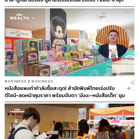
สามารถติดตาม THE STANDARD WEALTH
ผ่านแอปพลิเคชันต่างๆ ที่คุณสะดวกหรือใช้งานอยู่แล้วได้เลย
TAGS:
ธุรกิจหนังสือ
การอ่านหนังสือ
E-book
ร้านหนังสือ
ปิ่นโต อีบุ๊ก
Ookbee
BUSINESS
/
BUSINESS
LOADING...
หนังสือแพงทำกำลังซื้อสะดุด! สำนักพิมพ์ไทยเร่งปรับ
...
ดีไซน์-ลดหน้าคุมราคา พร้อมจับตา ‘มังงะ-หนังสือเด็ก’ ขุม
กำลังหลักตลาดปี 2569
ABOUT THE AUTHOR
THE STANDARD WEALTH
สำนักข่าวเศรษฐกิจ ธุรกิจ และการลงทุน โดย
ทีมข่าว THE STANDARD