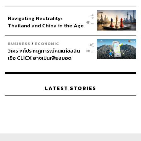
ประกาศหุ้นส่วนยุทธศาสตร์ไทย –
อินโดนีเซีย
Navigating Neutrality:
...
Thailand and China in the Age
of a New Global Order
BUSINESS
/
ECONOMIC
วิเคราะห์ปรากฏการณ์คนแห่ขอสิน
...
เชื่อ CLICX อาจเป็นเพียงยอด
ภูเขาน้ำแข็ง ของปัญหาหนี้ครัว
เรือนไทยที่ถูกซุกไว้
LATEST STORIES