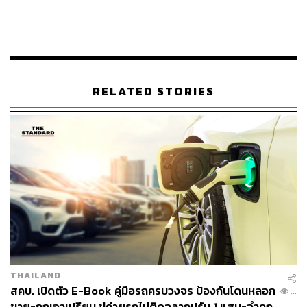
แสนเล่ม ยอดผู้ใช้งานเพิ่มขึ้นถึง 40 เท่า และยอดขายเติบโต
กว่า 100% เมื่อเทียบกับปีแรกที่เปิดตัว
ปัจจุบัน 5 อันดับแรก หมวดหนังสือขายดีในปิ่นโต อีบุ๊ก ได้แก่
1. นิยายวาย 2. นิยายรักโรแมนติก 3. การ์ตูนแอ็กชัน ผจญภัย
4. การ์ตูนรักโรแมนติก และ 5. จิตวิทยาและการพัฒนา
RELATED STORIES
ตนเอง
โดยพบว่านิยายรักจีนโบราณและนิยายวายย้อนยุค เป็นหมวด
ที่สร้างยอดขายมากที่สุด แสดงให้เห็นถึงกระแสความนิยม
ของเนื้อหาย้อนยุค โดยส่วนใหญ่เป็นเนื้อหาจากประเทศจีน
ซึ่งเป็นผู้ผลิตนิยายออนไลน์รายใหญ่ของโลก
ส่วนหมวดการ์ตูนก็เติบโตอย่างรวดเร็วจนน่าจับตา โดยมียอด
ขายถึง 15% ของยอดขายทั้งหมดในปีที่ผ่านมา เช่นเดียวกับ
หนังสือแนวจิตวิทยาและการพัฒนาตนเอง และหนังสือธุรกิจ
และการลงทุน ก็ได้รับความนิยมเพิ่มขึ้นอย่างเห็นได้ชัด โดยมี
THAILAND
ยอดขายเพิ่มขึ้นถึง 18% เมื่อเทียบกับปีที่ผ่านมา
สคบ. เปิดตัว E-Book คู่มือรถครบวงจร ป้องกันโดนหลอก
...
ขาย-ถูกเอาเปรียบ ขู่ค่ายรถไม่ติดฉลากปรับ 1 แสน-จำคุก