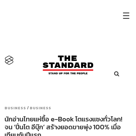
×
☰
/
BUSINESS
BUSINESS
นักอ่านไทยแห่ซื้อ e-Book โตแรงแซงทั่วโลก!
จน ‘ปิ่นโต อีบุ๊ก’ สร้างยอดขายพุ่ง 100% เมื่อ
เทียบกับปีแรก