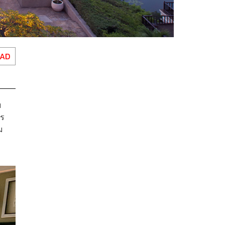
EAD
ย
าร
ม