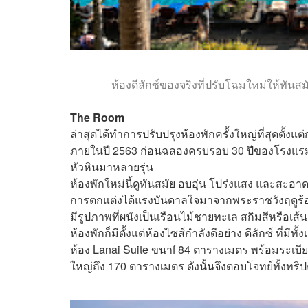
ห้องดีลักซ์ของจริงที่ปรับโฉมใหม่ให้ทันสม
The Room
ล่าสุดได้ทำการปรับปรุงห้องพักครั้งใหญ่ที่สุดตั้งแ
ภายในปี 2563 ก่อนฉลองครบรอบ 30 ปีของโรงแรม แ
หัวหินมาหลายรุ่น
ห้องพักใหม่นี้ดูทันสมัย อบอุ่น โปร่งแสง และสะอาดต
การตกแต่งได้แรงบันดาลใจมาจากพระราชวังฤดูร้อน
มีรูปภาพที่ผนังเป็นเรือนไม้ชายทะเล สกิมสีหรือเ
ห้องพักก็มีตั้งแต่ห้องไซส์กำลังดีอย่าง ดีลักซ์ ท
ห้อง Lanai Suite ขนาf 84 ตารางเมตร พร้อมระเบี
ใหญ่ถึง 170 ตารางเมตร ดังนั้นจึงตอบโจทย์ทั้งทริ