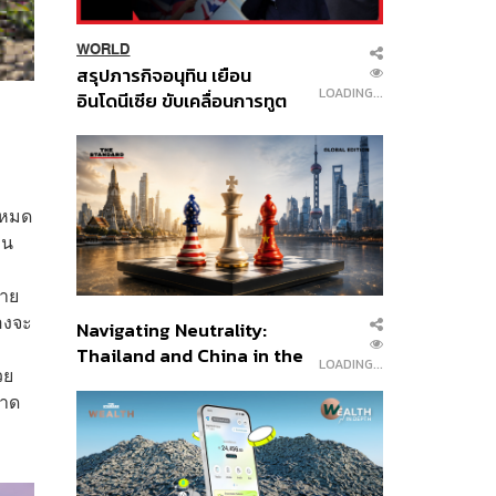
WORLD
สรุปภารกิจอนุทิน เยือน
LOADING...
อินโดนีเซีย ขับเคลื่อนการทูต
เศรษฐกิจเชิงรุก ประกาศหุ้น
ส่วนยุทธศาสตร์ไทย –
อินโดนีเซีย
้งหมด
คน
่าย
องจะ
Navigating Neutrality:
Thailand and China in the
LOADING...
วย
Age of a New Global
นาด
Order