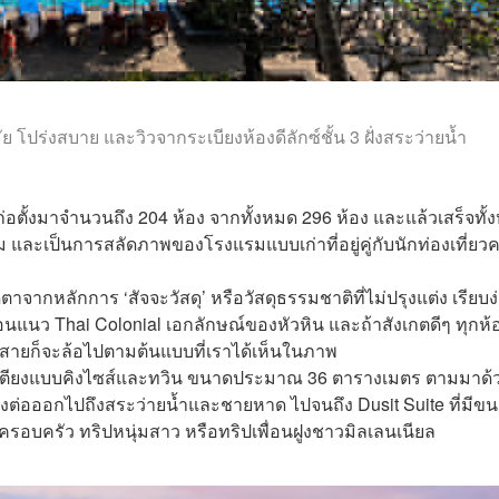
ัย โปร่งสบาย และวิวจากระเบียงห้องดีลักซ์ชั้น 3 ฝั่งสระว่ายน้ำ
ต่ก่อตั้งมาจำนวนถึง 204 ห้อง จากทั้งหมด 296 ห้อง และแล้วเสร็จทั
ละเป็นการสลัดภาพของโรงแรมแบบเก่าที่อยู่คู่กับนักท่องเที่ยว
าจากหลักการ ‘สัจจะวัสดุ’ หรือวัสดุธรรมชาติที่ไม่ปรุงแต่ง เรียบง
แนว Thai Colonial เอกลักษณ์ของหัวหิน และถ้าสังเกตดีๆ ทุกห้
ส้นสายก็จะล้อไปตามต้นแบบที่เราได้เห็นในภาพ
ี่มีทั้งเตียงแบบคิงไซส์และทวิน ขนาดประมาณ 36 ตารางเมตร ตามมาด้
ยงต่อออกไปถึงสระว่ายน้ำและชายหาด ไปจนถึง Dusit Suite ที่มีข
ปครอบครัว ทริปหนุ่มสาว หรือทริปเพื่อนฝูงชาวมิลเลนเนียล