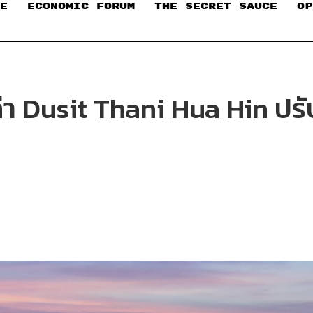
E
ECONOMIC FORUM
THE SECRET SAUCE​
OP
เก่า Dusit Thani Hua Hin ปรั