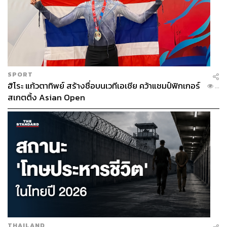
SPORT
ฮิโระ แก้วตาทิพย์ สร้างชื่อบนเวทีเอเชีย คว้าแชมป์ฟิกเกอร์
...
สเกตติ้ง Asian Open
THAILAND