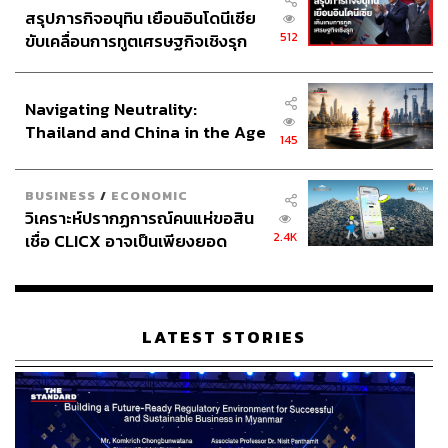
สรุปภารกิจอนุทิน เยือนอินโดนีเซีย
512
ขับเคลื่อนการทูตเศรษฐกิจเชิงรุก
ประกาศหุ้นส่วนยุทธศาสตร์ไทย –
อินโดนีเซีย
Navigating Neutrality:
Thailand and China in the Age
145
of a New Global Order
BUSINESS
/
ECONOMIC
วิเคราะห์ปรากฏการณ์คนแห่ขอสิน
2.4K
เชื่อ CLICX อาจเป็นเพียงยอด
ภูเขาน้ำแข็ง ของปัญหาหนี้ครัว
เรือนไทยที่ถูกซุกไว้
LATEST STORIES