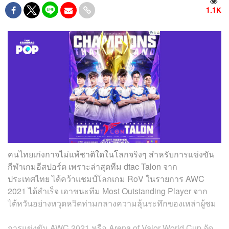
1.1K
คนไทยเก่งกาจไม่แพ้ชาติใดในโลกจริงๆ สำหรับการแข่งขัน
กีฬาเกมอีสปอร์ต เพราะล่าสุดทีม dtac Talon จาก
ประเทศไทย ได้คว้าแชมป์โลกเกม RoV ในรายการ AWC
2021 ได้สำเร็จ เอาชนะทีม Most Outstanding Player จาก
ไต้หวันอย่างหวุดหวิดท่ามกลางความลุ้นระทึกของเหล่าผู้ชม
การแข่งขัน AWC 2021 หรือ Arena of Valor World Cup จัด