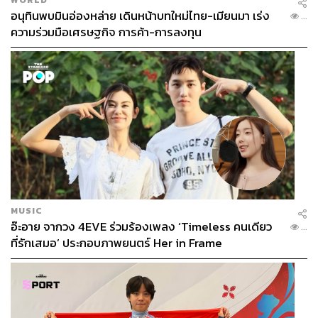
อนุทินพบมินอ่องหล่าย เดินหน้าบทใหม่ไทย-เมียนมา เร่ง
...
ความร่วมมือเศรษฐกิจ การค้า-การลงทุน
MUSIC
อ๊ะอาย จากวง 4EVE ร่วมร้องเพลง ‘Timeless คนเดียว
...
ที่รักเสมอ’ ประกอบภาพยนตร์ Her in Frame