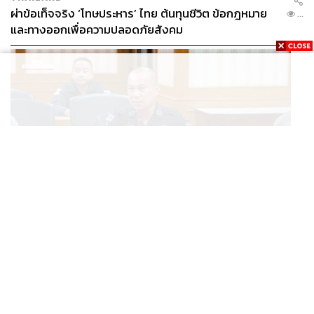
ผ่าข้อเท็จจริง ‘โทษประหาร’ ไทย ต้นทุนชีวิต ข้อกฎหมาย
...
และทางออกเพื่อความปลอดภัยสังคม
THAILAND
เปิดแผนหลัง BRN เปลี่ยนแกนนำ พุ่งเป้าดิสเครดิต
...
กกล.รัฐ ใช้ทหารก่อเหตุ พร้อมระดมเงินบริจาคสะพัดปีละ
2,000 ล้านบาท