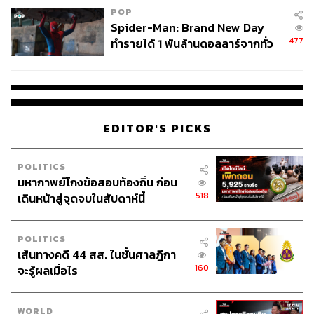
POP
Spider-Man: Brand New Day
477
ทำรายได้ 1 พันล้านดอลลาร์จากทั่ว
โลกภายใน 6 วัน
EDITOR'S PICKS
POLITICS
มหากาพย์โกงข้อสอบท้องถิ่น ก่อน
518
เดินหน้าสู่จุดจบในสัปดาห์นี้
POLITICS
เส้นทางคดี 44 สส. ในชั้นศาลฎีกา
160
จะรู้ผลเมื่อไร
WORLD