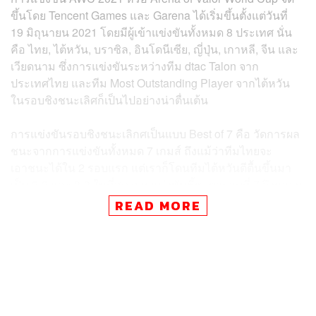
ขึ้นโดย Tencent Games และ Garena ได้เริ่มขึ้นตั้งแต่วันที่
19 มิถุนายน 2021 โดยมีผู้เข้าแข่งขันทั้งหมด 8 ประเทศ นั่น
คือ ไทย, ไต้หวัน, บราซิล, อินโดนีเซีย, ญี่ปุ่น, เกาหลี, จีน และ
เวียดนาม ซึ่งการแข่งขันระหว่างทีม dtac Talon จาก
ประเทศไทย และทีม Most Outstanding Player จากไต้หวัน
ในรอบชิงชนะเลิศก็เป็นไปอย่างน่าตื่นเต้น
การแข่งขันรอบชิงชนะเลิกศเป็นแบบ Best of 7 คือ วัดการผล
ชนะจากการแข่งขันทั้งหมด 7 เกมส์ ถึงแม้ว่าทีมไทยจะ
เอาชนะได้ใน 2 รอบแรก แต่เราก็โดนทีมไต้หวันตีตื้นขึ้นมา
เป็น 2-2 และ 3-3 ในที่สุด การแข่งขันชี้ชะตารอบที่ 7 จึงกลาย
เป็นเกมที่ทำเอาคนดูลุ้นจนนั่งไม่ติดเก้าอี้ ท้ายที่สุดแล้วทีม
READ MORE
dtac Talon ก็เอาชนะ คว้าแชมป์โลกได้สำเร็จ และได้กลับ
บ้านพร้อมเงินรางวัล 200,000 ดอลลาร์ หรือราว 6.5 ล้าน
บาท โดย Erez ผู้เล่นตำแหน่ง Abyssal Dragon Lane คว้า
ตำแหน่ง Final MVP รับเงินรางวัลกลับบ้านอีก 10,000
ดอลลาร์ หรือราว 3 แสนบาท