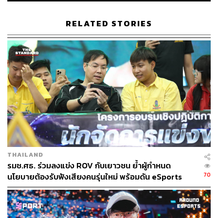
1.1K
RELATED STORIES
ABOUT THE AUTHOR
พิมพ์ คำภีร์
นักเขียนกองบรรณาธิการคัลเจอร์ สำนักข่าว
THE STANDARD
THAILAND
รมช.ศธ. ร่วมลงแข่ง ROV กับเยาวชน ย้ำผู้กำหนด
70
นโยบายต้องรับฟังเสียงคนรุ่นใหม่ พร้อมดัน eSports
เด็กไทยสู่ระดับอาชีพ