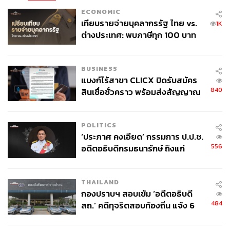
ECONOMIC
เทียบรายจ่ายบุคลากรรัฐ ไทย vs.
1K
ต่างประเทศ: พบภาษีทุก 100 บาท
ของคนไทยใช้ไปกับข้าราชการเฉียด
40 บาท
BUSINESS
แบงก์ไร้สาขา CLICX ปิดรับสมัคร
840
สินเชื่อชั่วคราว พร้อมส่งสัญญาณ
เตือนกลุ่มกู้เงินผิดวัตถุประสงค์-ให้
ข้อมูลเท็จ เตรียมดำเนินคดีเด็ดขาด
POLITICS
‘ประภาศ คงเอียด’ กรรมการ ป.ป.ช.
556
อดีตอธิบดีกรมธนารักษ์ ถึงแก่
อนิจกรรม
THAILAND
กองปราบฯ สอบเข้ม ‘อดีตอธิบดี
484
สถ.’ คดีทุจริตสอบท้องถิ่น แจ้ง 6
ข้อหาหนัก จ่อชง ป.ป.ช. 12 ส.ค. นี้