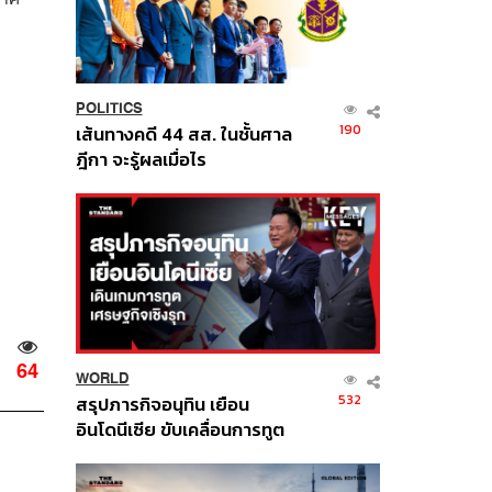
POLITICS
190
เส้นทางคดี 44 สส. ในชั้นศาล
ฎีกา จะรู้ผลเมื่อไร
64
WORLD
532
สรุปภารกิจอนุทิน เยือน
อินโดนีเซีย ขับเคลื่อนการทูต
เศรษฐกิจเชิงรุก ประกาศหุ้น
ส่วนยุทธศาสตร์ไทย –