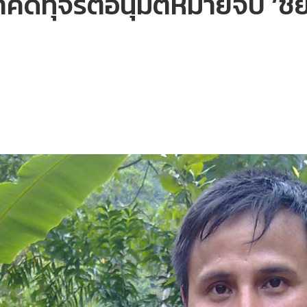
ีทุจริตอนุมัติหมายจับ ‘ชัย