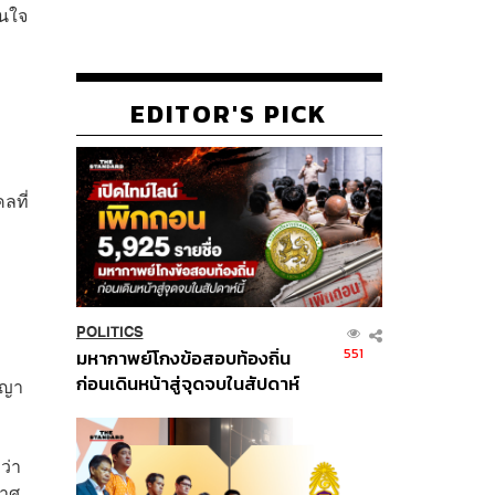
ืนใจ
EDITOR'S PICK
ลที่
POLITICS
551
มหากาพย์โกงข้อสอบท้องถิ่น
ก่อนเดินหน้าสู่จุดจบในสัปดาห์
าญา
นี้
ว่า
กาศ