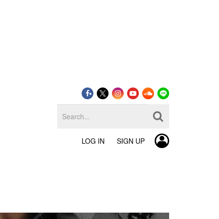
LOG IN
SIGN UP