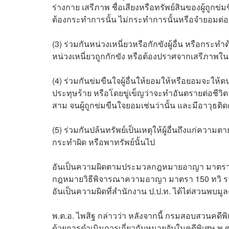
ร่างกาย เสรีภาพ ชื่อเสียงหรือทรัพย์สินของผู้ถูกข่
ต้องกระทำการนั้น ไม่กระทำการนั้นหรือจำยอมต่อส
(3) ร่วมกันหน่วงเหนี่ยวหรือกักขังผู้อื่น หรือกระท
หน่วงเหนี่ยวถูกกักขัง หรือต้องปราศจากเสรีภาพใ
(4) ร่วมกันข่มขืนใจผู้อื่นให้ยอมให้หรือยอมจะให้ต
ประทุษร้าย หรือโดยขู่เข็ญว่าจะทำอันตรายต่อชีวิต ร
สาม จนผู้ถูกข่มขืนใจยอมเช่นว่านั้น และมีอาวุธติดต
(5) ร่วมกันปล้นทรัพย์เป็นเหตุให้ผู้อื่นถึงแก่ควา
กระทำผิด หรือพาทรัพย์นั้นไป
อันเป็นความผิดตามประมวลกฎหมายอาญา มาตรา 83,
กฎหมายวิธีพิจารณาความอาญา มาตรา 150 ทวิ ร
อันเป็นความผิดที่สำนักงาน ป.ป.ท. ได้ไต่สวนพบมู
พ.ต.อ. ไพสิฐ กล่าวว่า หลังจากนี้ กรมสอบสวนคด
ด้วยการดำเนินการเกี่ยวกับหมายจับในคดีพิเศษ 