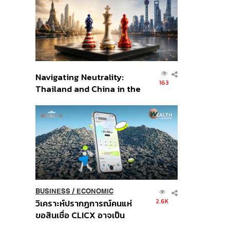
อินโดนีเซีย
Navigating Neutrality:
163
Thailand and China in the
Age of a New Global
Order
BUSINESS
/
ECONOMIC
2.6K
วิเคราะห์ปรากฏการณ์คนแห่
ขอสินเชื่อ CLICX อาจเป็น
เพียงยอดภูเขาน้ำแข็ง ของ