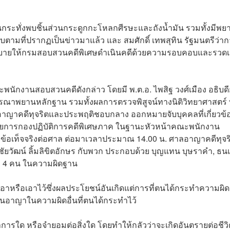
ะทั่งพบชิ้นส่วนกระดูกกะโหลกศีรษะและถังน้ำมัน รวมทั้งมีพย
ับตามที่ปรากฏเป็นข่าวมาแล้ว และ สมศักดิ์ เทพสุทิน รัฐมนตรีว่า
บายให้กรมสอบสวนคดีพิเศษดำเนินคดีด้วยความรอบคอบและรวดเ
ณะพนักงานสอบสวนคดีดังกล่าว โดยมี พ.ต.อ. ไพสิฐ วงศ์เมือง อธิบด
รณาพยานหลักฐาน รวมทั้งผลการตรวจพิสูจน์ทางนิติวิทยาศาสตร์ ท
อาญาคดีทุจริตและประพฤติชอบกลาง ออกหมายจับบุคคลที่เกี่ยวข้
นวยการกองปฏิบัติการคดีพิเศษภาค ในฐานะหัวหน้าคณะพนักงาน
ลงข้อเท็จจริงต่อศาล ต่อมาเวลาประมาณ 14.00 น. ศาลอาญาคดีทุจร
ัยวัฒน์ ลิ้มลิขิตอักษร กับพวก ประกอบด้วย บุญแทน บุษราคำ, ธนเ
วม 4 คน ในความผิดฐาน
จะเอาหรือเอาไว้ซึ่งผลประโยชน์อันเกิดแต่การที่ตนได้กระทำความผิดอ
้พ้นอาญาในความผิดอื่นที่ตนได้กระทำไว้
ำการใด หรือจำยอมต่อสิ่งใด โดยทำให้กลัวว่าจะเกิดอันตรายต่อชีวิ