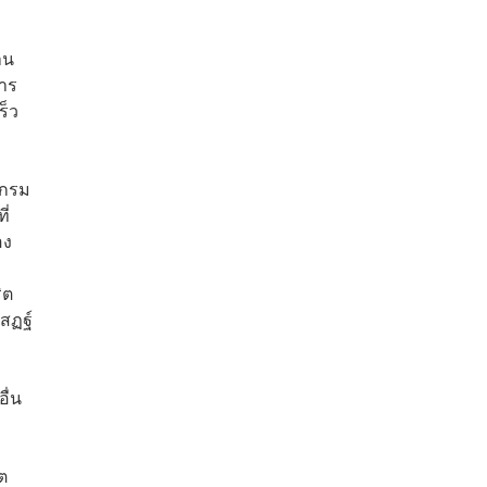
าน
การ
ร็ว
ีกรม
ี่
อง
ิต
สฏฐ์
ื่น
ต