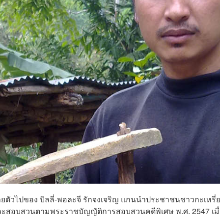
ายตัวไปของ บิลลี่-พอละจี รักจงเจริญ แกนนำประชาชนชาวกะเหรี่
วนและสอบสวนตามพระราชบัญญัติการสอบสวนคดีพิเศษ พ.ศ. 2547 เมื่