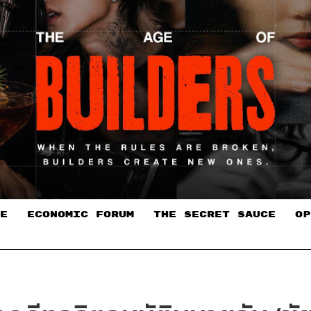
E
ECONOMIC FORUM
THE SECRET SAUCE​
OP