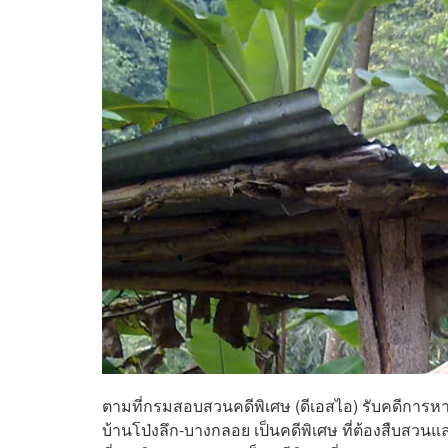
ตามที่กรมสอบสวนคดีพิเศษ (ดีเอสไอ) รับคดีการห
บ้านโป่งลึก-บางกลอย เป็นคดีพิเศษ ที่ต้องสืบส