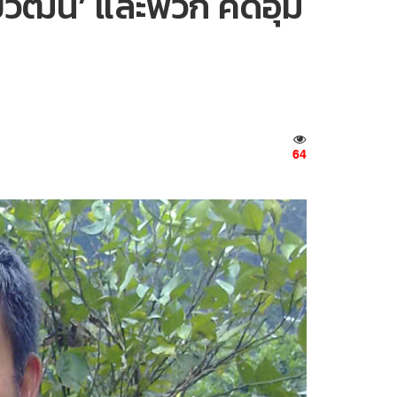
วัฒน์’ และพวก คดีอุ้ม
64