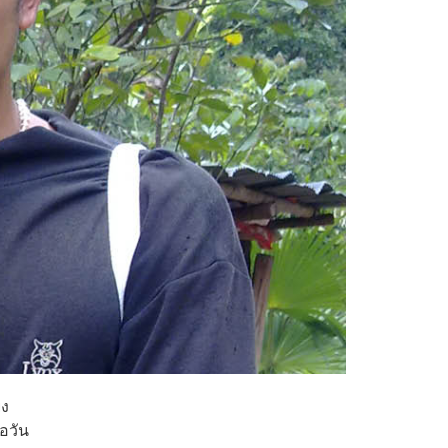
ยง
อวัน