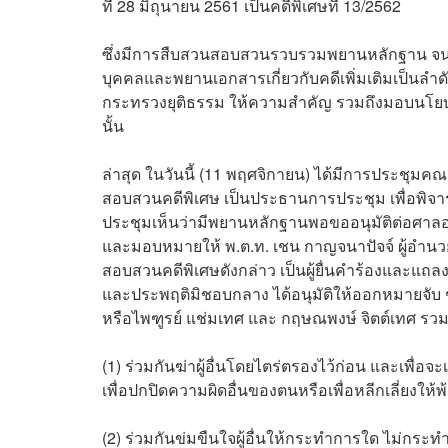
ที่ 28 มิถุนายน 2561 เป็นคดีพิเศษที่ 13/2562
ซึ่งมีการสืบสวนสอบสวนรวบรวมพยานหลักฐาน จนกร
บุคคลและพยานเอกสารเกี่ยวกับคดีเพิ่มเติมเป็นลำด
กระทรวงยุติธรรม ให้ความสำคัญ รวมถึงมอบนโย
นั้น
ล่าสุด ในวันนี้ (11 พฤศจิกายน) ได้มีการประชุมค
สอบสวนคดีพิเศษ เป็นประธานการประชุม เพื่อพิจา
ประชุมเห็นว่ามีพยานหลักฐานพอขออนุมัติต่อศาล
และมอบหมายให้ พ.ต.ท. เชน กาญจนาปัจจ์ ผู้อำ
สอบสวนคดีพิเศษดังกล่าว เป็นผู้ยื่นคำร้องและแถ
และประพฤติมิชอบกลาง ได้อนุมัติให้ออกหมายจับ ช
หรือไพฑูรย์ แช่มเทศ และ กฤษณพงษ์ จิตต์เทศ ร
(1) ร่วมกันฆ่าผู้อื่นโดยไตร่ตรองไว้ก่อน และเพื่อ
เพื่อปกปิดความผิดอื่นของตนหรือเพื่อหลีกเลี่ยงให
(2) ร่วมกันข่มขืนใจผู้อื่นให้กระทำการใด ไม่กระท