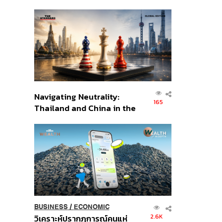
เศรษฐกิจเชิงรุก ประกาศหุ้น
ส่วนยุทธศาสตร์ไทย –
อินโดนีเซีย
Navigating Neutrality:
165
Thailand and China in the
Age of a New Global
Order
BUSINESS
/
ECONOMIC
2.6K
วิเคราะห์ปรากฏการณ์คนแห่