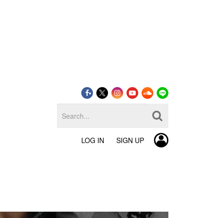
LOG IN
SIGN UP