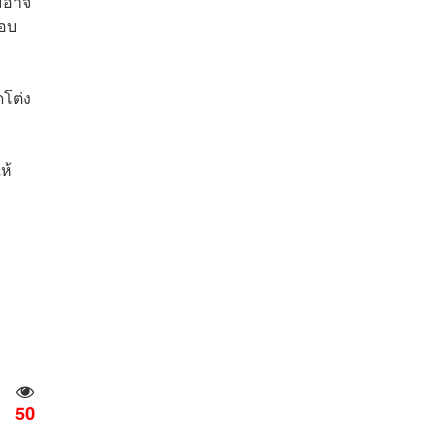
ม้อาจ
บอบ
ดโต่ง
ห้
50