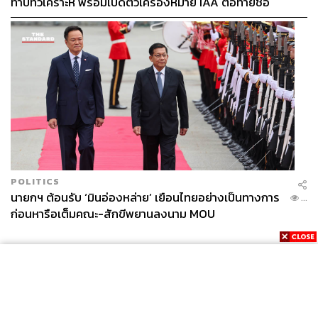
ทำบทวิเคราะห์ พร้อมเปิดตัวเครื่องหมาย IAA ต่อท้ายชื่อ
ลำดวนบอกว่า เธอเคยกลัวที่จะสู้ เคยถูกเจ้าหน้าที่ลากลงจาก
รถกระบะ ลากเหมือนหมูเหมือนหมา เหมือนไม่ใช่คน ตอน
นั้นได้รับบาดเจ็บ แต่ก็ไม่ท้อถอย เพราะรู้ว่าสิ่งที่ตนเองทำนั้น
ก็เพื่อบ้านเกิดตัวเอง ทำให้ชีวิตการต่อสู้ของเธอได้ก้าวข้าม
ผ่านความกลัวไปแล้ว และด้วยพลังสตรีที่ออกมาสู้ร่วมกัน
ทำให้เธอมีเพื่อนร่วมสู้ระหว่างทาง
“แม่สู้ด้วยใจ สู้ด้วยพลังทั้งหมดที่มี เวลาเหนื่อยท้อก็ร้องเพลง
กัน ใจที่สู้มันทำให้แม่ไม่กลัวอะไรแล้ว กลัวแต่จะไม่ได้รักษา
POLITICS
ธรรมชาติเหล่านี้ไว้ให้ลูกหลาน ไม่รู้ว่าจะชนะไหม ก็สู้มาตั้ง
นายกฯ ต้อนรับ ‘มินอ่องหล่าย’ เยือนไทยอย่างเป็นทางการ
...
นาน รู้แต่ว่าจะสู้ให้ถึงที่สุด ถึงวันนั้นก็ไม่เสียใจอะไรแล้ว”
ก่อนหารือเต็มคณะ-สักขีพยานลงนาม MOU