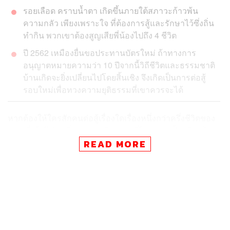
รอยเลือด คราบน้ำตา เกิดขึ้นภายใต้สภาวะก้าวพ้น
ความกลัว เพียงเพราะใจ ที่ต้องการสู้และรักษาไว้ซึ่งถิ่น
ทำกิน พวกเขาต้องสูญเสียพี่น้องไปถึง 4 ชีวิต
ปี 2562 เหมืองยื่นขอประทานบัตรใหม่ ถ้าทางการ
อนุญาตหมายความว่า 10 ปีจากนี้วิถีชีวิตและธรรมชาติ
บ้านเกิดจะยิ่งเปลี่ยนไปโดยสิ้นเชิง จึงเกิดเป็นการต่อสู้
รอบใหม่เพื่อทวงความยุติธรรมที่เขาควรจะได้
หากต้องให้ใครสักคนต่อสู้เรื่องใดเรื่องหนึ่งกว่าครึ่งชีวิตของ
เขา เพื่อให้ได้มาซึ่ง ‘ความยุติธรรม’ ที่ในความเป็นจริงแล้ว
เขาควรได้รับตั้งแต่เริ่มต้นมีสถานะความเป็น ‘มนุษย์’
READ MORE
แต่ทว่าในความเป็นจริงเขายังไม่ได้รับ หรือแม้แต่มองเห็น
คุณค่าเหล่านั้นเลย สิ่งนี้ย่อมสะท้อนให้เห็นถึงความล้มเหลว
ผุพัง และโครงสร้างที่มีปัญหาต่อคนบางกลุ่ม
ในขณะที่กลุ่มคนที่เรียกว่า ‘นายทุน’ ดูเหมือนจะได้รับการ
อำนวยความสะดวก และความยุติธรรมมาถึงโดยไม่ต้อง