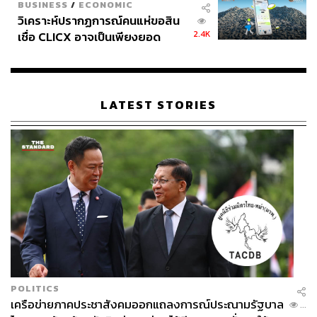
BUSINESS
/
ECONOMIC
ปีถัดมา บริษัทเอกชนได้ย้ายมายื่นคำขอประทานบัตรทำ
วิเคราะห์ปรากฏการณ์คนแห่ขอสิน
เหมืองหินที่ภูผาฮวก ซึ่งอยู่ในพื้นที่ป่าสงวนแห่งชาติป่าเก่า
2.4K
เชื่อ CLICX อาจเป็นเพียงยอด
กลอยและป่านากลาง ตำบลดงมะไฟ เพื่อทำเหมืองหิน
ภูเขาน้ำแข็ง ของปัญหาหนี้ครัว
อุตสาหกรรมชนิดหินปูน
เรือนไทยที่ถูกซุกไว้
ขณะที่ชุมชนรวมตัวกันเคลื่อนไหวคัดค้านอย่างหนัก เป็นเหตุ
LATEST STORIES
ให้ บุญรอด ด้วงโคตะ และ สนั่น สุขวรรณ ถูกลอบยิงเสียชีวิต
จนปัจจุบันยังจับคนร้ายไม่ได้
POLITICS
เครือข่ายภาคประชาสังคมออกแถลงการณ์ประณามรัฐบาล
...