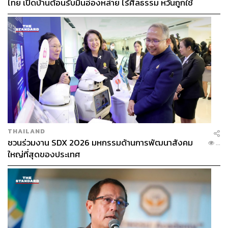
ไทย เปิดบ้านต้อนรับมินอ่องหล่าย ไร้ศีลธรรม หวั่นถูกใช้
เป็นเครื่องมือกดขี่ชาวเมียนมา
ภรรยากำนันทองม้วน
ปี 2542 กำนันทองม้วน คำแจ่ม แกนนำต่อสู้คนสำคัญ และ
สม หอมพรมมา ถูกยิงเสียชีวิต แต่ชาวบ้านตำบลดงมะไฟ
จำนวน 6 หมู่บ้าน ยังคงรวมตัวกันยืนหยัดต่อสู้ คัดค้านเหมือง
หิน บนภูผาฮวกต่อไป
ตลอดการต่อสู้กว่า 25 ปีของชาวบ้านมีรอยเลือดและคราบ
น้ำตาปรากฏให้เห็นบนเส้นทางนี้มาโดยตลอด แต่ทว่าพวก
THAILAND
ชวนร่วมงาน SDX 2026 มหกรรมด้านการพัฒนาสังคม
เขาเลือกที่จะสู้เพื่อปกป้องถิ่นเกิดของตนเอง แม้จะเผชิญต่อ
...
ใหญ่ที่สุดของประเทศ
สถานการณ์ที่สร้าง ‘ความกลัว’ ให้กับพวกเขา บางคนสู้ตั้งแต่
สาวยันแก่ ตั้งแต่ลูกยังเล็กกระทั่งเติบโตเป็นผู้ใหญ่ เส้นของ
ความกลัวได้ถูกก้าวข้ามไปแล้ว