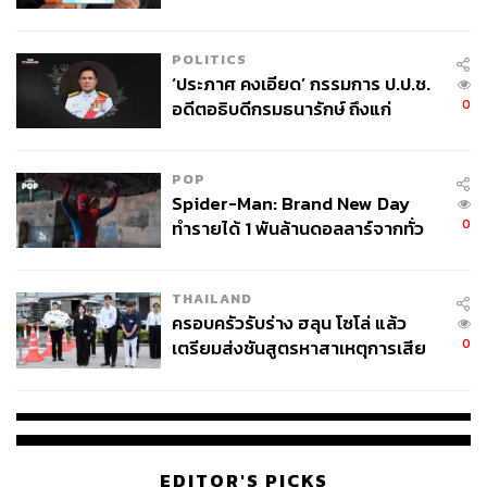
เตือนกลุ่มกู้เงินผิดวัตถุประสงค์-ให้
ความเป็นธรรม วิทยาลัยนวัตกรรม มหาวิทยาลัยรังสิต กล่าว
ข้อมูลเท็จ เตรียมดำเนินคดีเด็ดขาด
ว่า ความขัดแย้งที่เกิดขึ้นมา เพราะไม่เคารพการมีส่วนร่วม
POLITICS
ของคนในชุมชนในการตัดสินใจโครงการ ทั้งที่รัฐธรรมนูญ
‘ประภาศ คงเอียด’ กรรมการ ป.ป.ช.
ฉบับ 2540 ได้รองรับสิทธิชุมชนไว้ในเรื่องการทำประชา
0
อดีตอธิบดีกรมธนารักษ์ ถึงแก่
พิจารณ์
อนิจกรรม
“ที่มาของความขัดแย้งเกิดขึ้นเพราะมีการปลอมใบอนุญาต
POP
การใช้พื้นที่ป่าและใบประทานบัตร ทำให้ชาวบ้านต้องไปฟ้อง
Spider-Man: Brand New Day
ศาลปกครอง กระทั่งชนะคดี แต่ไม่สามารถทำให้บริษัท
0
ทำรายได้ 1 พันล้านดอลลาร์จากทั่ว
เหมืองหยุดประกอบกิจการได้”
โลกภายใน 6 วัน
THAILAND
โดยปัจจุบันบริษัทได้ดำเนินกิจการระเบิดภูเขา ทำเหมืองและ
ครอบครัวรับร่าง ฮลุน โซโล่ แล้ว
โรงโม่หิน พร้อมทั้งขนถ่ายลำเลียงแร่เข้าออกระหว่างพื้นที่
0
เตรียมส่งชันสูตรหาสาเหตุการเสีย
เรื่อยมา เพราะได้อุทธรณ์ต่อศาลปกครองสูงสุด โดยอ้างว่า
ชีวิต
คดียังไม่ถึงที่สุด
EDITOR'S PICKS