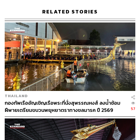
ประโยชน์จากทรัพยากรธรรมชาติและสิ่งแวดล้อม ความ
RELATED STORIES
หลากหลายทางชีวภาพอย่างสมดุลและยั่งยืน โดยใช้สิทธิ
คัดค้านการทำเหมืองหินปูน และเรียกร้องให้หยุดการทำ
เหมืองหินปูน และโรงโม่หิน อย่างต่อเนื่อง
ปัจจุบันเหมืองแร่หินอุตสาหกรรมชนิดหินปูน (เพื่อ
อุตสาหกรรมก่อสร้าง) ตั้งอยู่บน ‘ภูผาฮวก’ มีพื้นที่ทำเหมือง
กว่า 175 ไร่ และโรงโม่หินอีก 50 ไร่ ตั้งอยู่ในเขตตำบลดง
มะไฟ อำเภอสุวรรณคูหา จังหวัดหนองบัวลำภู
THAILAND
กองทัพเรืออัญเชิญเรือพระที่นั่งสุพรรณหงส์ ลงน้ำซ้อม
57
ฝีพายเตรียมขบวนพยุหยาตราทางชลมารค ปี 2569