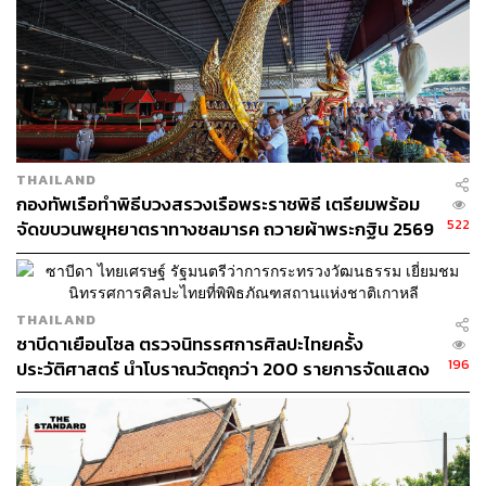
ชุมชนท้องถิ่นเรียกป่าแถบนั้นว่า ‘ป่าชุมชนเขาเหล่าใหญ่ ผา
จันได’ ซึ่งมีเขาหินปูนที่สวยงาม มีระดับความสูงประมาณ
260-300 เมตรจากระดับน้ำทะเลปานกลาง ซึ่งเป็นแนวทิวเขา
THAILAND
ที่เป็นต้นน้ำแหล่งน้ำซับซึมและอุดมสมบูรณ์หลายลูก
กองทัพเรือทำพิธีบวงสรวงเรือพระราชพิธี เตรียมพร้อม
ประกอบด้วย ภูผาฮวก, ผาจันได, ภูผายา, ผาโขง และผาน้ำ
522
จัดขบวนพยุหยาตราทางชลมารค ถวายผ้าพระกฐิน 2569
ลอด ทั้งหมดอยู่ภายในเขตป่าสงวนแห่งชาติป่าเก่ากลอยและ
ป่านากลาง
THAILAND
ที่สำคัญต้นน้ำจากทิวเขาหินปูนเหล่านั้นได้เป็นต้นกำเนิดของ
ซาบีดาเยือนโซล ตรวจนิทรรศการศิลปะไทยครั้ง
ลำห้วยสำคัญหลายสาย เช่น ลำห้วยปูน ลำห้วยสาวโฮ และ
196
ประวัติศาสตร์ นำโบราณวัตถุกว่า 200 รายการจัดแสดง
ลำห้วยคะนาน เป็นต้น จากภูเขาเชื่อมโยงป่าใหญ่น้อยด้วย
ตั้งเป้าผู้ชม 1 แสนคน
ลำห้วย ไร่นา และชุมชน ซึ่งได้พึ่งพิงและใช้ประโยชน์แหล่ง
น้ำในการทำนา เพาะปลูก เลี้ยงสัตว์ ปลูกผัก ตลอดปีโดย
เฉพาะในฤดูแล้ง