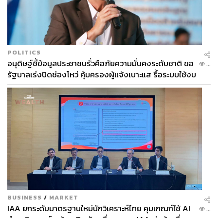
POLITICS
อนุดิษฐ์ชี้ข้อมูลประชาชนรั่วคือภัยความมั่นคงระดับชาติ ขอ
...
รัฐบาลเร่งปิดช่องโหว่ คุ้มครองผู้แจ้งเบาะแส รื้อระบบใช้งบ
ไซเบอร์
ลำดวน วงศ์คำจันทร์ ชาวบ้านดงมะไฟ และแม่ผู้ต่อสู้ใน
ขบวนการนี้มายาวนาน เล่าว่า เธอต่อสู้ตั้งแต่ลูกสาวของเธอ
ยังเล็ก จนปัจจุบันลูกสาวของเธอได้เติบโต และย้ายไปทำงาน
อยู่ที่เกาหลีใต้แล้ว
“ลูกไม่เคยบอกให้แม่หยุด ลูกไม่ได้ว่าอะไร เขาเห็นเราต่อสู้มา
ตั้งแต่เด็ก พอโทรไปเล่าให้เขาฟังว่าวันที่ 7 ธันวาคมนี้ ชาว
BUSINESS
/
MARKET
บ้านจะไปเดินสู้กันอีก ลูกสาวบอกว่าเสียดายที่ไม่ได้อยู่ร่วม
IAA ยกระดับมาตรฐานใหม่นักวิเคราะห์ไทย คุมเกณฑ์ใช้ AI
...
ด้วย”