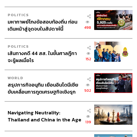
POLITICS
มหากาพย์โกงข้อสอบท้องถิ่น ก่อน
498
เดินหน้าสู่จุดจบในสัปดาห์นี้
POLITICS
เส้นทางคดี 44 สส. ในชั้นศาลฎีกา
152
จะรู้ผลเมื่อไร
สมควร เรียงโหน่ง ประธานกลุ่มอนุรักษ์ป่าชุมชนเขาเหล่า
WORLD
สรุปภารกิจอนุทิน เยือนอินโดนีเซีย
ใหญ่-ผาจันได เล่าว่าชาวบ้านเริ่มลุกขึ้นต่อสู้มาตั้งแต่ปี 2536
502
ขับเคลื่อนการทูตเศรษฐกิจเชิงรุก
เมื่อเริ่มมีบริษัทเอกชนเข้ามายื่นขอสัมปทานภูผายา ตำบลดง
ประกาศหุ้นส่วนยุทธศาสตร์ไทย –
มะไฟ อำเภอสุวรรณคูหา จังหวัดหนองบัวลำภู เพื่อทำเหมือง
อินโดนีเซีย
หิน คนในชุมชนไม่เห็นด้วยจึงเริ่มรวมตัวกันคัดค้าน เพราะ
Navigating Neutrality:
บนเขานั้นมีสำนักสงฆ์ และมีการสำรวจพบภาพเขียนสี
Thailand and China in the Age
ประวัติศาสตร์ กรมศิลปากรจึงได้ประกาศขึ้นทะเบียนให้เป็น
139
of a New Global Order
แหล่งสำคัญทางโบราณคดีในเวลาต่อมา