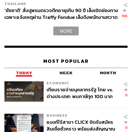
THAILAND
วกอีก 10 ปี ซึ่งถ้าบริษัทสามารถต่อใบอนุญาตได้สำเร็จ ภูเขา
‘ชัชชาติ’ สั่งปูพรมตรวจตึกอายุเกิน 90 ปี เล็งเปิดช่องทาง
และป่าไม้จะถูกระเบิด ระบบนิเวศถูกทำลาย และแหล่งอาหาร
106
เฉพาะแจ้งเหตุผ่าน Traffy Fondue เล็งดึงพนักงานกวาด
ของชุมชนก็จะสูญหาย ส่วนนายทุนก็จะขนเอาแร่ไปขายต่อ
ถนนช่วยเฝ้าระวัง
ไปอีกจนถึงปี 2573
MORE
MOST POPULAR
TODAY
WEEK
MONTH
ECONOMIC
เทียบรายจ่ายบุคลากรรัฐ ไทย vs.
0
ต่างประเทศ: พบภาษีทุก 100 บาท
ของคนไทยใช้ไปกับข้าราชการเฉียด
40 บาท
BUSINESS
แบงก์ไร้สาขา CLICX ปิดรับสมัคร
0
สินเชื่อชั่วคราว พร้อมส่งสัญญาณ
สุนี ไชยรส ผู้อำนวยการศูนย์ส่งเสริมความเสมอภาคและ