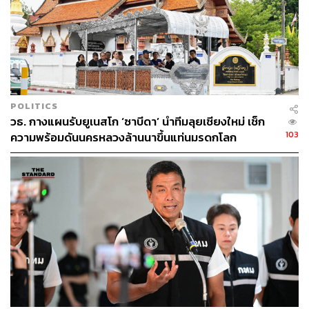
POLITICS
วธ. กางแผนรับยูเนสโก ‘ซาบีดา’ นำทีมลุยเชียงใหม่ เช็ก
103
ความพร้อมดันนครหลวงล้านนาขึ้นแท่นมรดกโลก
หลังการต่อสู้อย่างต่อเนื่อง แต่ยังไม่มีท่าทีว่าการต่อสู้ของ
ชาวดงมะไฟ จะบรรลุผลตามข้อเรียกร้องของชาวบ้าน
การต่อสู้รอบใหม่จึงเกิดขึ้นอีกครั้ง เนื่องจากปี 2562 บริษัท
กำลังเร่งดำเนินการต่อใบอนุญาตขอเข้าทำประโยชน์หรืออยู่
อาศัยภายในเขตป่าสงวนแห่งชาติ เพื่อทำเหมืองหินบนภูผาฮ