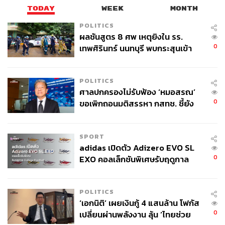
TODAY
WEEK
MONTH
POLITICS
ผลชันสูตร 8 ศพ เหตุยิงใน รร.
0
เทพศิรินทร์ นนทบุรี พบกระสุนเข้า
จุดสำคัญ ‘ศีรษะ-หน้าอก’ ครูถูกยิง
4 นัด จากระยะไกล
POLITICS
ศาลปกครองไม่รับฟ้อง ‘หมอสรณ’
0
ขอเพิกถอนมติสรรหา กสทช. ชี้ยัง
ไม่ใช่ผู้เดือดร้อนเสียหาย
SPORT
adidas เปิดตัว Adizero EVO SL
0
EXO คอลเล็กชันพิเศษรับฤดูกาล
College Football
POLITICS
‘เอกนิติ’ เผยเงินกู้ 4 แสนล้าน โฟกัส
0
เปลี่ยนผ่านพลังงาน ลุ้น ‘ไทยช่วย