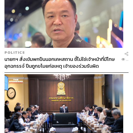
48
POLITICS
นายกฯ สั่งเข้มพกปืนนอกเคหสถาน ชี้ไม่ใช่เจ้าหน้าที่มีโทษ
...
อุกฉกรรจ์ ปืนถูกขโมยก่อเหตุ เจ้าของร่วมรับผิด
ABOUT THE AUTHOR
THE STANDARD TEAM
กองบรรณาธิการ THE STANDARD
ABOUT THE PHOTOGRAPHER
ศวิตา พูลเสถียร
ช่างภาพข่าว ประจำสำนักข่าว THE
STANDARD