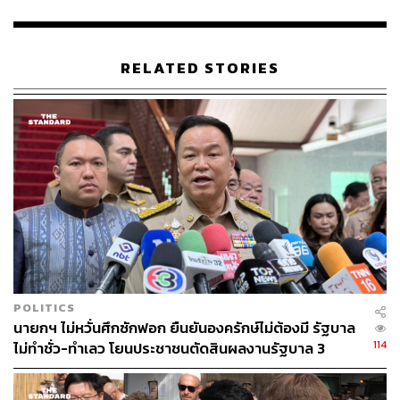
RELATED STORIES
POLITICS
นายกฯ ไม่หวั่นศึกซักฟอก ยืนยันองครักษ์ไม่ต้องมี รัฐบาล
114
ไม่ทำชั่ว-ทำเลว โยนประชาชนตัดสินผลงานรัฐบาล 3
เดือน