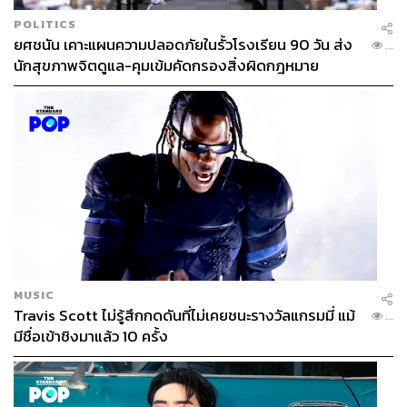
POLITICS
ยศชนัน เคาะแผนความปลอดภัยในรั้วโรงเรียน 90 วัน ส่ง
...
นักสุขภาพจิตดูแล-คุมเข้มคัดกรองสิ่งผิดกฎหมาย
MUSIC
Travis Scott ไม่รู้สึกกดดันที่ไม่เคยชนะรางวัลแกรมมี่ แม้
...
มีชื่อเข้าชิงมาแล้ว 10 ครั้ง