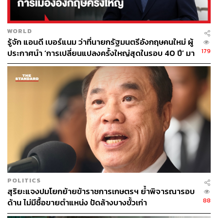
WORLD
รู้จัก แอนดี เบอร์แนม ว่าที่นายกรัฐมนตรีอังกฤษคนใหม่ ผู้
179
ประกาศนำ ‘การเปลี่ยนแปลงครั้งใหญ่สุดในรอบ 40 ปี’ มา
สู่การเมืองอังกฤษ
POLITICS
สุริยะแจงปมโยกย้ายข้าราชการเกษตรฯ ย้ำพิจารณารอบ
88
ด้าน ไม่มีซื้อขายตำแหน่ง ปัดล้างบางขั้วเก่า