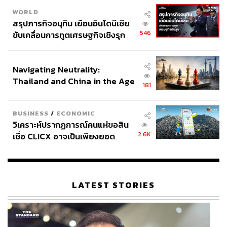
WORLD
สรุปภารกิจอนุทิน เยือนอินโดนีเซีย
546
ขับเคลื่อนการทูตเศรษฐกิจเชิงรุก
ประกาศหุ้นส่วนยุทธศาสตร์ไทย –
อินโดนีเซีย
Navigating Neutrality:
Thailand and China in the Age
181
of a New Global Order
BUSINESS
/
ECONOMIC
วิเคราะห์ปรากฏการณ์คนแห่ขอสิน
2.6K
เชื่อ CLICX อาจเป็นเพียงยอด
ภูเขาน้ำแข็ง ของปัญหาหนี้ครัว
เรือนไทยที่ถูกซุกไว้
TAGS:
ประยุทธ์ จันทร์โอชา
ท่าอากาศยานดอนเมือง
LATEST STORIES
การท่องเที่ยว
เชื้อไวรัสโคโรนา
นักท่องเที่ยวชาวต่างชาติ
วัคซีนโควิด-19
การเปิดประเทศ
Phuket Sandbox