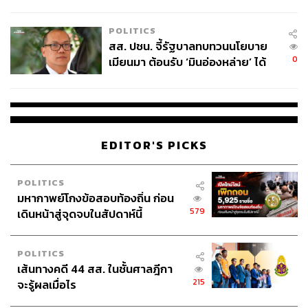
ไทยพลัส’ เฟส 2 รอประเมินความ
เหมาะสม
POLITICS
สส. ปชน. จี้รัฐบาลทบทวนนโยบาย
0
เมียนมา ต้อนรับ ‘มินอ่องหล่าย’ ได้
แค่สัญญาว่างเปล่า
EDITOR'S PICKS
POLITICS
มหากาพย์โกงข้อสอบท้องถิ่น ก่อน
579
เดินหน้าสู่จุดจบในสัปดาห์นี้
POLITICS
เส้นทางคดี 44 สส. ในชั้นศาลฎีกา
215
จะรู้ผลเมื่อไร