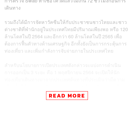
การตรวจ Swab หาเชื้อโควิดแล้วไม่เกิน 72 ชั่วโมงก่อนการ
เดินทาง
รวมถึงได้มีการจัดหาวัคซีนให้กับประชาชนชาวไทยและชาว
ต่างชาติที่พำนักอยู่ในประเทศไทยมีปริมาณเพียงพอ หรือ 120
ล้านโดสในปี 2564 และอีกกว่า 60 ล้านโดสในปี 2565 เพื่อ
ต้องการฟื้นตัวทางด้านเศรษฐกิจ อีกทั้งยังเป็นการกระตุ้นการ
ท่องเที่ยว และเพิ่มกำลังการจับจ่ายภายในประเทศไทย
สำหรับนโยบายการเปิดประเทศดังกล่าวจะแบ่งการดำเนิน
การออกเป็น 3 ระยะ คือ 1 พฤศจิกายน 2564 จะเปิดให้นัก
ท่องเที่ยวเดินทางมาจากประเทศต้นทางที่ประเมินว่ามีความ
เสี่ยงต่ำ ให้สามารถเดินทางทางอากาศเข้ามายังประเทศไทย
โดยไม่ต้องกักตัว ในเบื้องต้นคาดว่าจะมี 10 ประเทศ เช่น
READ MORE
อังกฤษ จีน เยอรมนี สิงคโปร์ เป็นต้น ก่อนที่จะขยายผลไป
ระยะที่ 2 ในช่วงธันวาคม 2564 และระยะที่ 3 ช่วงมกราคม
2564 ต่อไป
อย่างไรก็ตาม จะนำบทเรียนของ Phuket Sandbox มา