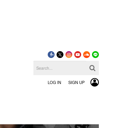
LOG IN
SIGN UP