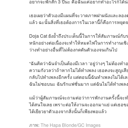
อยากจะพักสัก 3 ปีนะ คือฉันแค่อยากทำอะไรก็ได้น่
เธอเผยว่าตัวเองมีแผนที่จะวาดภาพฝาผนังและลองต
แล้ว ฉะนั้นสิ่งที่เธอต้องการในเวลานี้ก็คือการหยุด
Doja Cat ยังย้ำถึงประเด็นนี้ในการให้สัมภาษณ์กั
หนักอย่างต่อเนื่องจะทำให้หมดไฟในการทำงานเชิงค
ว่างทำอย่างอื่นที่ไม่ต้องกดดันตัวเองจนเกินไป
“ฉันคิดว่าฉันจำเป็นต้องมีเวลา ‘อยู่ว่างๆ ไม่ต้องท
ความกังวลว่าถ้าหากไม่ได้ทำเพลง เธอคงจะสูญเสียตั
กลับไปทำเพลงอีกครั้ง แต่ตอนนี้ฉันทำเพลงไม่ได้เลย แ
ฉันไม่ชอบนะ ฉันรักแฟชั่นมาก แต่ฉันไม่ได้ทำเพลงอ
แม้ว่าผู้สัมภาษณ์จะถามต่อว่าการพักงานครั้งนี้จะ
ได้สนใจเลย เพราะต่อให้งานจะออกมาแย่ แต่เธอข
ได้เยียวยาตัวเองจากสิ่งนั้นก็เพียงพอแล้ว
ภาพ:
The Hapa Blonde/GC Images