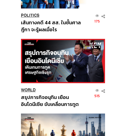
POLITICS
175
เส้นทางคดี 44 สส. ในชั้นศาล
ฎีกา จะรู้ผลเมื่อไร
WORLD
515
สรุปภารกิจอนุทิน เยือน
อินโดนีเซีย ขับเคลื่อนการทูต
เศรษฐกิจเชิงรุก ประกาศหุ้น
ส่วนยุทธศาสตร์ไทย –
อินโดนีเซีย