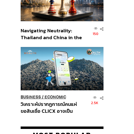
Navigating Neutrality:
150
Thailand and China in the
Age of a New Global
Order
BUSINESS
/
ECONOMIC
2.5K
วิเคราะห์ปรากฏการณ์คนแห่
ขอสินเชื่อ CLICX อาจเป็น
เพียงยอดภูเขาน้ำแข็ง ของ
ปัญหาหนี้ครัวเรือนไทยที่ถูกซุก
ไว้