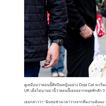
ดูเหมือนว่าตอนนี้ศิลปินหญิงอย่าง Doja Cat จะเร
UK เมื่อไม่นานมานี้ว่าตอนนี้เธออยากหยุดพักสัก 3 ปี
เธอกล่าวว่า “ฉันขอช่วงเวลาว่างจากทีมงานฉันนะ พ