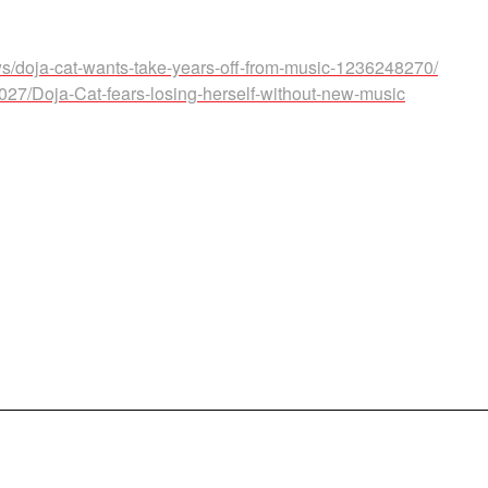
s/doja-cat-wants-take-years-off-from-music-1236248270/
7/Doja-Cat-fears-losing-herself-without-new-music