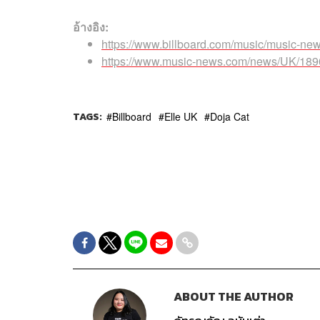
อ้างอิง:
https://www.billboard.com/music/music-new
https://www.music-news.com/news/UK/18902
TAGS:
Billboard
Elle UK
Doja Cat
ABOUT THE AUTHOR