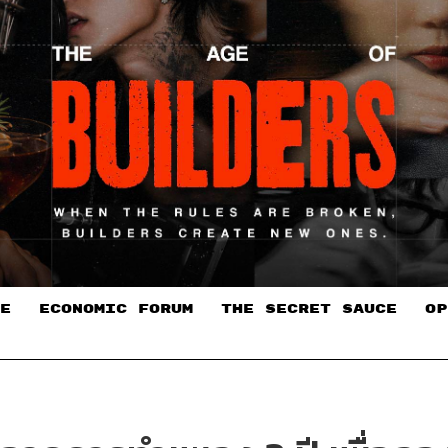
E
ECONOMIC FORUM
THE SECRET SAUCE​
OP