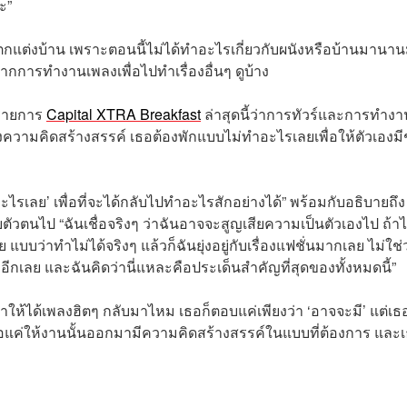
ะ”
กแต่งบ้าน เพราะตอนนี้ไม่ได้ทำอะไรเกี่ยวกับผนังหรือบ้านมานา
จากการทำงานเพลงเพื่อไปทำเรื่องอื่นๆ ดูบ้าง
บรายการ
Capital XTRA Breakfast
ล่าสุดนี้ว่าการทัวร์และการทำงา
วามคิดสร้างสรรค์ เธอต้องพักแบบไม่ทำอะไรเลยเพื่อให้ตัวเองมี
ำอะไรเลย’ เพื่อที่จะได้กลับไปทำอะไรสักอย่างได้” พร้อมกับอธิบายถึง
วตนไป “ฉันเชื่อจริงๆ ว่าฉันอาจจะสูญเสียความเป็นตัวเองไป ถ้าไม
บบว่าทำไม่ได้จริงๆ แล้วก็ฉันยุ่งอยู่กับเรื่องแฟชั่นมากเลย ไม่ใช่ว
ีกเลย และฉันคิดว่านี่แหละคือประเด็นสำคัญที่สุดของทั้งหมดนี้”
ทำให้ได้เพลงฮิตๆ กลับมาไหม เธอก็ตอบแค่เพียงว่า ‘อาจจะมี’ แต่เธ
อแค่ให้งานนั้นออกมามีความคิดสร้างสรรค์ในแบบที่ต้องการ และ