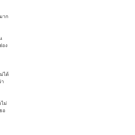
นมาก
น
ช่อง
่ได้
่า
อไม่
เธอ