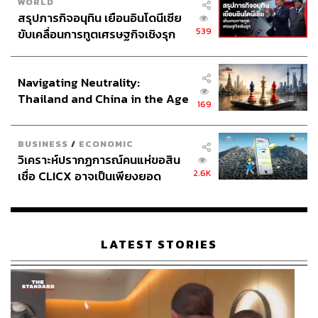
WORLD
สรุปภารกิจอนุทิน เยือนอินโดนีเซีย
539
ขับเคลื่อนการทูตเศรษฐกิจเชิงรุก
ประกาศหุ้นส่วนยุทธศาสตร์ไทย –
อินโดนีเซีย
Navigating Neutrality:
Thailand and China in the Age
169
of a New Global Order
BUSINESS
/
ECONOMIC
วิเคราะห์ปรากฏการณ์คนแห่ขอสิน
2.6K
เชื่อ CLICX อาจเป็นเพียงยอด
ภูเขาน้ำแข็ง ของปัญหาหนี้ครัว
เรือนไทยที่ถูกซุกไว้
LATEST STORIES