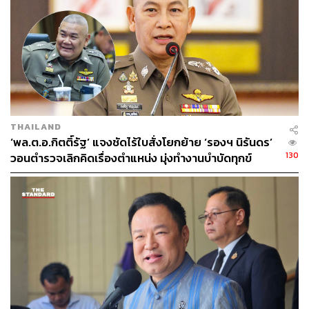
THAILAND
‘พล.ต.อ.กิตติ์รัฐ’ แจงชัดไร้ใบสั่งโยกย้าย ‘รองฯ นิรันดร’
130
วอนตำรวจเลิกคิดเรื่องตำแหน่ง มุ่งทำงานบำบัดทุกข์
บำรุงสุข