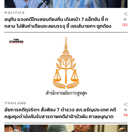
POLITICS
อนุทิน แจงคดีโกงสอบท้องถิ่น เดินหน้า 7 แอ็กชัน ชี้ ก
122
กลาง ไม่ฟังคำเตือนชะลอบรรจุ ชี้ เซนส์นายกฯ ถูกต้อง
THAILAND
อัยการคดีทุจริตฯ สั่งฟ้อง 7 ตำรวจ สภ.อรัญประเทศ คดี
79
คลุมถุงดำบังคับรับสารภาพคดีฆ่าป้าบัวผัน ศาลอนุญาต
ปล่อยตัวชั่วคราว นัดสอบ 17 ส.ค.นี้