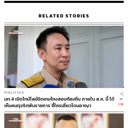
RELATED STORIES
POLITICS
มท.4 เปิดไทม์ไลน์ปิดเกมโกงสอบท้องถิ่น ภายใน ส.ค. นี้ ได้
1.1K
เห็นคนทุจริตพ้นราชการ ชี้ใครเอี่ยวโดนอาญา