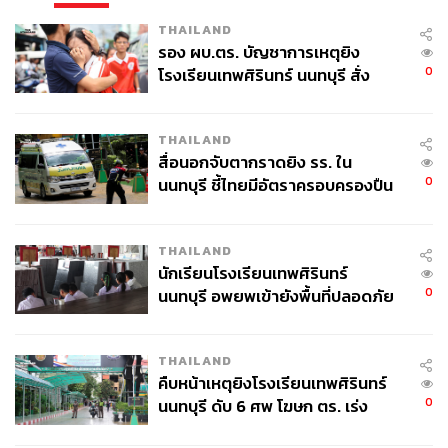
THAILAND
รอง ผบ.ตร. บัญชาการเหตุยิง
0
โรงเรียนเทพศิรินทร์ นนทบุรี สั่ง
ค้นหา 2 รอบยืนยันไร้คนติดค้าง พบ
ศพปู่-ย่าที่บ้านพักผู้ก่อเหตุ
THAILAND
สื่อนอกจับตากราดยิง รร. ใน
0
นนทบุรี ชี้ไทยมีอัตราครอบครองปืน
สูงในระดับต้นของภูมิภาค
THAILAND
นักเรียนโรงเรียนเทพศิรินทร์
0
นนทบุรี อพยพเข้ายังพื้นที่ปลอดภัย
ชั่วคราว หลังเหตุใช้อาวุธปืนภายใน
โรงเรียนคลี่คลาย
THAILAND
คืบหน้าเหตุยิงโรงเรียนเทพศิรินทร์
0
นนทบุรี ดับ 6 ศพ โฆษก ตร. เร่ง
สอบปมขโมยปืนปู่ก่อเหตุ