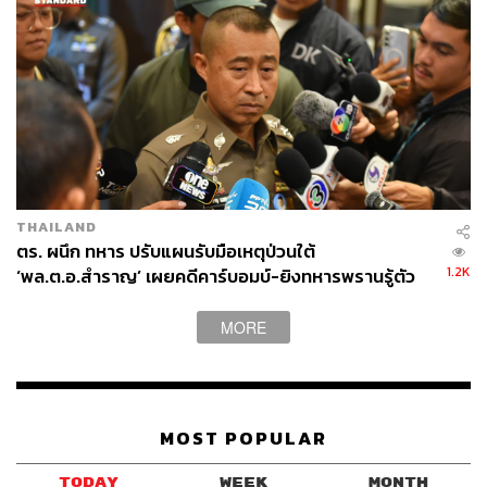
THAILAND
ตร. ผนึก ทหาร ปรับแผนรับมือเหตุป่วนใต้
1.2K
‘พล.ต.อ.สำราญ’ เผยคดีคาร์บอมบ์-ยิงทหารพรานรู้ตัว
กลุ่มก่อเหตุแล้ว
MORE
MOST POPULAR
TODAY
WEEK
MONTH