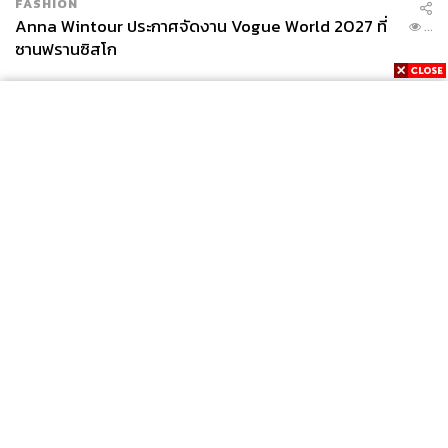
FASHION
Anna Wintour ประกาศจัดงาน Vogue World 2027 ที่
...
ซานฟรานซิสโก
News
Wealth
Pop
Podcast
Video
Now
Opinion
Careers
Events
Privacy
About
Contact
Policy
FOR
ADVERTISING
MEMBERSHIP