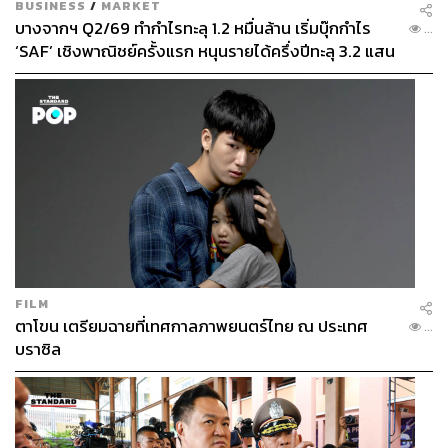
BUSINESS
/
MARKET
บางจากฯ Q2/69 ทำกำไรทะลุ 1.2 หมื่นล้าน เริ่มบุ๊กกำไร
...
‘SAF’ เชิงพาณิชย์ครั้งแรก หนุนรายได้ครึ่งปีทะลุ 3.2 แสน
ล้าน
FILM
ตาโขน เตรียมฉายที่เทศกาลภาพยนตร์ไทย ณ ประเทศ
...
บราซิล