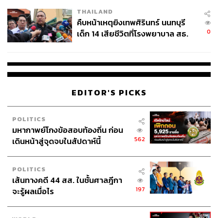
THAILAND
คืบหน้าเหตุยิงเทพศิรินทร์ นนทบุรี
0
เด็ก 14 เสียชีวิตที่โรงพยาบาล สธ.
ยืนยันครูเสียชีวิต 5 ราย เจ็บ 22
ราย
EDITOR'S PICKS
POLITICS
มหากาพย์โกงข้อสอบท้องถิ่น ก่อน
562
เดินหน้าสู่จุดจบในสัปดาห์นี้
POLITICS
เส้นทางคดี 44 สส. ในชั้นศาลฎีกา
197
จะรู้ผลเมื่อไร