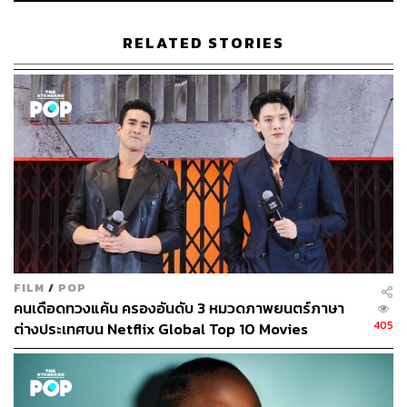
ยังไม่นับรวมออริจินัลซีรีส์เกาหลีใต้อีกหลายเรื่องที่กำลังจ่อ
RELATED STORIES
คิวฉายอย่าง
Hellbound
และ
The Silent Sea
ซึ่งเรื่องหลัง
เป็นผลงานใหม่ของพระเอกชื่อดังอย่าง กงยู ก็ถือว่าเป็นการ
ลงทุนที่น่าสนใจ
FILM
/
POP
คนเดือดทวงแค้น ครองอันดับ 3 หมวดภาพยนตร์ภาษา
405
ต่างประเทศบน Netflix Global Top 10 Movies
Snowdrop