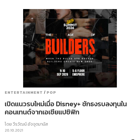
/
ENTERTAINMENT
POP
เปิดแนวรบใหม่เมื่อ Disney+ ชักธงรบลงทุนใน
คอนเทนต์จากเอเชียแปซิฟิก
โดย
วีรวัฒน์ อัจจุตมานัส
20.10.2021