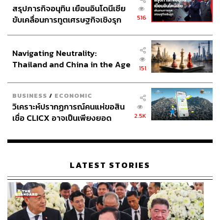
สรุปภารกิจอนุทิน เยือนอินโดนีเซีย
516
ขับเคลื่อนการทูตเศรษฐกิจเชิงรุก
ประกาศหุ้นส่วนยุทธศาสตร์ไทย –
อินโดนีเซีย
Navigating Neutrality:
DEEP โปรเจกต์ลับ หลับ เป็น ตาย
Thailand and China in the Age
151
of a New Global Order
อ้างอิง:
https://www.latestbreakingnewsvideo.com/news/late
BUSINESS
/
ECONOMIC
st-news/watch-disney-pronounces-asia-pacific-origin
วิเคราะห์ปรากฏการณ์คนแห่ขอสิน
2.5K
เชื่อ CLICX อาจเป็นเพียงยอด
als-in-its-bid-to-compete-with-netflix-google-asia-ne
ภูเขาน้ำแข็ง ของปัญหาหนี้ครัว
ws.html?amp=1
เรือนไทยที่ถูกซุกไว้
https://www.cnbc.com/2021/02/25/netflix-nflx-to-spen
d-500-million-in-south-korea-in-2021.html
LATEST STORIES
https://www.allkpop.com/article/2021/10/disney-plus-
reveals-first-teaser-stills-for-upcoming-korean-conten
ts-prior-to-asia-pacific-launches
https://www.cheatsheet.com/entertainment/disney-pl
us-is-venturing-into-the-world-of-k-dramas.html/