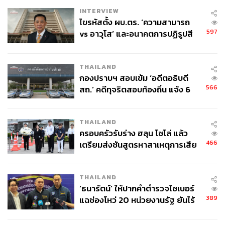
ภารกิจกู้ชีวิตถ้ำหลวง
ที่เพิ่งเปิดตัวนักแสดงไปเมื่อเร็วๆ นี้ คือ
INTERVIEW
ไขรหัสตั้ง ผบ.ตร. ‘ความสามารถ
ความหวังใหม่ให้ไทยเกาะติดเทรนด์ความฮอตของนักสร้าง
597
vs อาวุโส’ และอนาคตการปฏิรูปสี
คอนเทนต์เอเชียแปซิฟิกกับเขาบ้าง
กากี กับ พล.ต.อ. เอก อังสนานนท์
THAILAND
กองปราบฯ สอบเข้ม ‘อดีตอธิบดี
566
สถ.’ คดีทุจริตสอบท้องถิ่น แจ้ง 6
ข้อหาหนัก จ่อชง ป.ป.ช. 12 ส.ค. นี้
THAILAND
ครอบครัวรับร่าง ฮลุน โซโล่ แล้ว
466
เตรียมส่งชันสูตรหาสาเหตุการเสีย
ชีวิต
THAILAND
‘ธนารัตน์’ ให้ปากคำตำรวจไซเบอร์
389
แฉช่องโหว่ 20 หน่วยงานรัฐ ยันไร้
นัยทางการเมือง