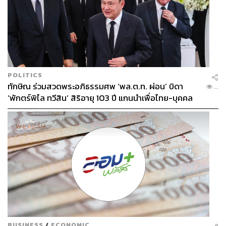
https://www.facebook.com/thestandardwealth/posts/4
15467133542314
https://www.facebook.com/BrandInsideAsia/posts/52
41702049189778
https://www.facebook.com/CatDumbNews/posts/465
9378550771564
POLITICS
https://min.news/en/entertainment/7ee7a29c91090e
ทักษิณ ร่วมสวดพระอภิธรรมศพ ‘พล.ต.ท. ผ่อน’ บิดา
...
dc50c2c9ebe07771aa.html
‘พักตร์พิไล ทวีสิน’ สิริอายุ 103 ปี แกนนำเพื่อไทย-บุคคล
หลากวงการร่วมอาลัย
TAGS:
Netflix
Marvel
Star Wars
Video Streaming
National Geographic
Pixar
ซีรีส์เกาหลี
Disney+ Hotstar
BUSINESS
/
ECONOMIC