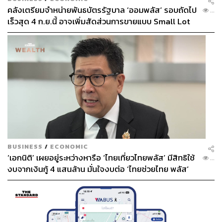
59
คลังเตรียมจำหน่ายพันธบัตรรัฐบาล ‘ออมพลัส’ รอบถัดไป
...
เร็วสุด 4 ก.ย.นี้ อาจเพิ่มสัดส่วนการขายแบบ Small Lot
First มากขึ้น
ABOUT THE AUTHOR
วีรวัฒน์ อัจจุตมานัส
อดีตคนทำนิตยสารผู้ชื่นชอบการเดินทาง และ
ชอบสังเกตการณ์วัฒนธรรมป๊อปทุกแขนง
BUSINESS
/
ECONOMIC
‘เอกนิติ’ เผยอยู่ระหว่างหารือ ‘ไทยเที่ยวไทยพลัส’ มีสิทธิใช้
...
งบจากเงินกู้ 4 แสนล้าน มั่นใจงบต่อ ‘ไทยช่วยไทย พลัส’
เฟส 2 มีเพียงพอ