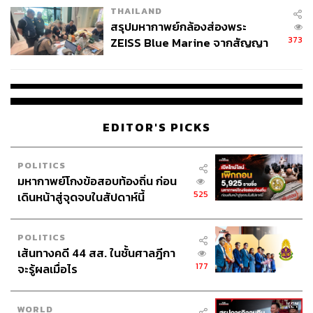
THAILAND
สรุปมหากาพย์กล้องส่องพระ
373
ZEISS Blue Marine จากสัญญา
ผลิต 8.3 ล้าน สู่ข้อพิพาท ‘มา
เวลล์ฯ’ ฟ้อง ‘โทน บางแค’ ผิดนัด
จ่ายหนี้-แอบระบุแบรนด์
EDITOR'S PICKS
Bangkok Breaking มหานครเมืองลวง และ Ghost Lab ฉีก
POLITICS
กฎทดลองผี
มหากาพย์โกงข้อสอบท้องถิ่น ก่อน
525
เดินหน้าสู่จุดจบในสัปดาห์นี้
POLITICS
เส้นทางคดี 44 สส. ในชั้นศาลฎีกา
177
จะรู้ผลเมื่อไร
WORLD