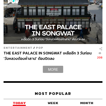
Sixth Sense Kiss และ Rookie
Disney+ เปิดตัวครั้งแรกเมื่อ 2 ปีที่แล้ว และเปิดตัวในไทยเมื่อ
เดือนมิถุนายนที่ผ่านมา สิ่งที่โดดเด่นคือ คอนเทนต์จากฝั่ง
ฮอลลีวูดและหนังฟอร์มใหญ่จากผู้สร้างในเครือดิสนีย์ แต่ก็ยัง
ไม่มีเรื่องไหนที่สร้างกระแสให้เป็นที่พูดถึงในวงกว้างได้เท่าที่
ควร อาจเพราะตลาดในเมืองไทยยังนิยมเสพซีรีส์เกาหลีเป็น
หลัก ดังนั้นการหันมาลงทุนในตลาดเอเชียแปซิฟิกก็น่าจะ
ENTERTAINMENT
/
POP
สร้างความน่าสนใจใหม่ๆ ให้ Disney+ มีคอนเทนต์ที่ถูกจริต
THE EAST PALACE IN SONGWAT เหลืออีก 3 วันก่อน
คนไทยในวงกว้างมากกว่าแต่ก่อน
208
‘วังหลวงต้องคำสาป’ ต้องปิดลง
เห็นตัวเลขการเงินลงทุนของบริษัทบันเทิงยักษ์ใหญ่ใน
MORE
เกาหลีใต้ ทำให้ผู้เขียนย้อนมองมาที่ผู้สร้างคอนเทนต์ในเมือง
ไทย และอยากให้พัฒนาศักยภาพให้ดียิ่งๆ ขึ้นไป เพราะลำพัง
แค่ออริจินัลซีรีส์ไทยใน Netflix ก็มีเพียง 2 เรื่อง คือ
เคว้ง
และ
Bangkok Breaking มหานครเมืองลวง
ส่วนภาพยนตร์ก็มี
MOST POPULAR
DEEP โปรเจกต์ลับ หลับ เป็น ตาย
และ
Ghost Lab ฉีกกฎ
ทดลองผี
ซึ่งก็ยังไม่มีเรื่องไหนปังดังใจ ส่วนที่ประกาศสร้างอีก
TODAY
WEEK
MONTH
2 เรื่อง คือ
อุบัติกาฬ (Shimmers)
และ
Thai Cave Rescue