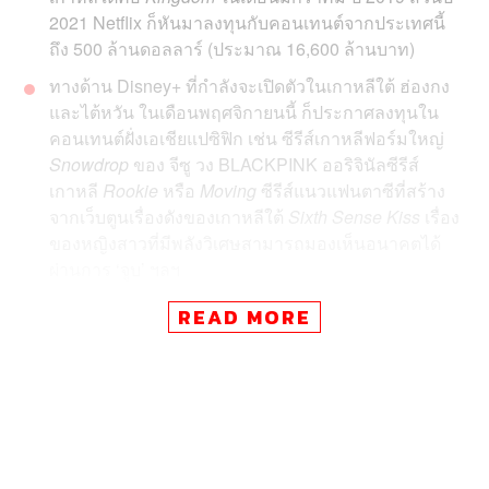
2021 Netflix ก็หันมาลงทุนกับคอนเทนต์จากประเทศนี้
ถึง 500 ล้านดอลลาร์ (ประมาณ 16,600 ล้านบาท)
ทางด้าน
Disney+ ที่กำลังจะเปิดตัวในเกาหลีใต้ ฮ่องกง
และไต้หวัน ในเดือนพฤศจิกายนนี้ ก็ประกาศลงทุนใน
คอนเทนต์ฝั่งเอเชียแปซิฟิก เช่น ซีรีส์เกาหลีฟอร์มใหญ่
Snowdrop
ของ จีซู วง BLACKPINK ออริจินัลซีรีส์
เกาหลี
Rookie
หรือ
Moving
ซีรีส์แนวแฟนตาซีที่สร้าง
จากเว็บตูนเรื่องดังของเกาหลีใต้
Sixth Sense Kiss
เรื่อง
ของหญิงสาวที่มีพลังวิเศษสามารถมองเห็นอนาคตได้
ผ่านการ ‘จูบ’ ฯลฯ
READ MORE
จะด้วยความสำเร็จแบบถล่มทลายของ
Squid Game
หรือ
แนวคิดการทำการตลาดแบบ Think Global, Act Local ก็แล้ว
แต่ เมื่อเร็วๆ นี้บริการ Streaming ระดับโลกอย่าง Disney+
ประกาศแผนจะลงทุนด้านคอนเทนต์ที่ผลิตจากฝั่งเอเชีย
แปซิฟิก
ให้ได้ 50 เรื่องภายในปี 2023 โดยตั้งใจให้เป็นศูนย์
รวมคอนเทนต์ที่ยิ่งใหญ่เมื่อผนวกรวมกับหนัง สารคดี และซี
รีส์เดิมที่ตัวเองเป็นเจ้าของ ทั้งจาก
Disney, Marvel, Star