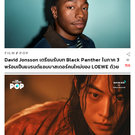
ทางด้าน
Disney+ ที่กำลังจะเปิดตัวในเกาหลีใต้ ฮ่องกง และ
ไต้หวัน ในเดือนพฤศจิกายนนี้ ก็ประกาศลงทุนในคอนเทนต์
ฝั่งเอเชียแปซิฟิกที่มาจากทั้งญี่ปุ่น ไต้หวัน จีน อินโดนีเซีย
ออสเตรเลีย และแน่นอนว่าต้องมีเกาหลีใต้ ซึ่งนอกจากซีรีส์
ฟอร์มใหญ่
Snowdrop
ผลงานซีรีส์เรื่องแรกของ จีซู วง
BLACKPINK จากช่อง
JTBC ที่จะสตรีมทาง
Disney+ ใน
เดือนธันวาคมแล้ว ก็ยังมีแผนจะสร้างออริจินัลซีรีส์เกาหลี
FILM
/
POP
ของตัวเองด้วยเหมือนกัน อย่างเช่น
Rookie
ที่ได้ คังแดเนียล
David Jonsson เตรียมรับบท Black Panther ในภาค 3
ศิลปินชื่อดังของเกาหลีใต้ มานำแสดง ว่าด้วยเรื่องราวของ
156
พร้อมเป็นแบรนด์แอมบาสเดอร์คนใหม่ของ LOEWE ด้วย
หนุ่มไฮโซที่เข้าเรียนในโรงเรียนตำรวจ
Moving
ซีรีส์แนว
แฟนตาซีสร้างจากเว็บตูนเรื่องดังของเกาหลีใต้
Sixth Sense
Kiss
เรื่องของหญิงสาวที่มีพลังวิเศษสามารถมองเห็นอนาคต
ได้ผ่านการ ‘จูบ’ ฯลฯ