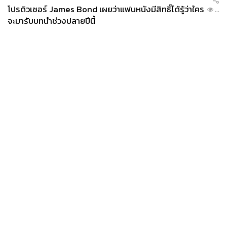
โปรดิวเซอร์ James Bond เผยว่าแฟนหนังมีสิทธิ์ได้รู้ว่าใคร
...
จะมารับบทนำช่วงปลายปีนี้
News
Wealth
Pop
Podcast
Video
Now
Opinion
Careers
Events
Privacy
About
Contact
Policy
FOR
ADVERTISING
MEMBERSHIP