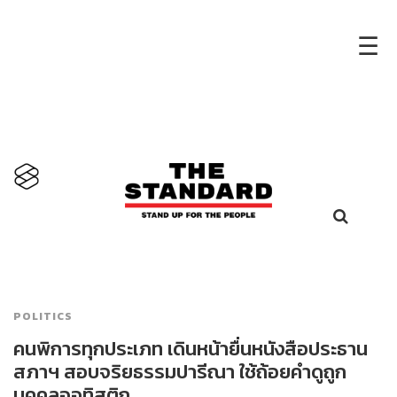
×
☰
POLITICS
คนพิการทุกประเภท เดินหน้ายื่นหนังสือประธาน
สภาฯ สอบจริยธรรมปารีณา ใช้ถ้อยคำดูถูก
บุคคลออทิสติก