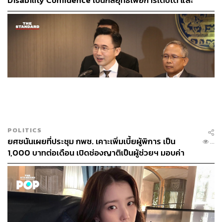
Disability Confidence เป็นกลยุทธ์เพื่อการเติบโต และ
อนาคตแรงงานไทย
ทั้งนี้ การกระทำของปารีณาเป็นสิ่งที่ไม่น่าให้อภัย ถือเป็นการ
ทำร้ายกันด้วยวาจาและจิตใจ แล้วที่ผ่านมาไม่เคยได้รับการ
ขอโทษจากปารีณาเลยสักครั้ง
อย่างไรก็ตาม เลขานุการประธานสภาผู้แทนราษฎร จะนำ
เอกสารและข้อมูลที่ได้จากวันนี้เสนอต่อประธานสภาผู้แทน
ราษฎร และดำเนินตามกระบวนการต่อไป
พิสูจน์อักษร: ลักษณ์นารา พักตร์เพียงจันทร์
POLITICS
TAGS:
คนพิการ
โรคออทิสติก
ปารีณา ไกรคุปต์
ยศชนันเผยที่ประชุม กพช. เคาะเพิ่มเบี้ยผู้พิการ เป็น
...
สมบูรณ์ อุทัยเวียนกุล
1,000 บาทต่อเดือน เปิดช่องญาติเป็นผู้ช่วยฯ มอบค่า
ตอบแทนเดือนละ 10,800 บาท
LOADING...
ABOUT THE AUTHOR