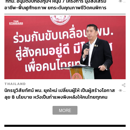
​ กทม. อนุมัติงบกองทุนฯ หนุน 7 โครงการ มุ่งส่งเสริม
...
อาชีพ-ฟื้นฟูศักยภาพ ยกระดับคุณภาพชีวิตคนพิการ
อย่างยั่งยืน
THAILAND
นิกรชูวิสัยทัศน์ พม. ยุคใหม่ เปลี่ยนผู้ให้ เป็นผู้สร้างโอกาส
...
ลุย 8 นโยบาย หวังเป็นกำแพงพิงหลังให้คนไทยทุกคน
MORE