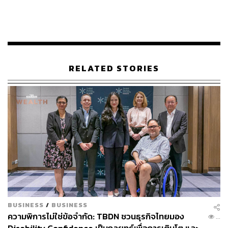
บุคคลทั่วไป อยากให้สังคมมีทัศนคติที่ถูกต้องต่อคนพิการ ดัง
นั้นการใช้คำพูดที่เสียดสีผู้พิการและออทิสติก ควรที่จะหยุด
การกระทำในลักษณะดังกล่าว เพื่อให้ประชาชนในประเทศ
ได้อยู่ร่วมกันในสังคมได้อย่างมีความสุข
ขณะที่ สุชาติ โอวาทวรรณสกุล นายกสมาคมคนพิการทาง
RELATED STORIES
สติปัญญา กล่าวว่า ในอนาคตกลุ่มสมาคมผู้พิการจะนำสู่การ
ขับเคลื่อนแก้ไขกฎหมาย เพื่อให้สังคมได้มีการพัฒนา และมี
บทลงโทษบุคคลที่บูลลี่กลุ่มผู้พิการ เพื่อให้กลุ่มบุคคลดังกล่าว
ได้ดำเนินชีวิตอย่างมีศักดิ์ศรี
นอกจากนี้ เสาวลักษณ์ ทองก๊วย ที่ปรึกษาสภาคนพิการทุก
ประเภทแห่งประเทศไทย ได้กล่าวเพิ่มเติมเรื่องการการใช้คำ
พูดที่กระทบและเสียดสีในกลุ่มผู้พิการว่า เป็นเรื่องที่ไม่มีใคร
ชอบ โดยภาษาที่ใช้มีอิทธิพลต่อการดำเนินชีวิต รวมถึงมุม
มองและแนวคิดในการปฏิบัติต่อบุคคลอื่นๆ ซึ่งตามหลักสากล
ของความเป็นมนุษย์ การให้เกียรติซึ่งกันและกัน และการไม่
BUSINESS
/
BUSINESS
พูดจาเสียดสีเป็นเรื่องที่สำคัญ ที่พึงจะปฏิบัติในการดำเนินชีวิต
ความพิการไม่ใช่ข้อจำกัด: TBDN ชวนธุรกิจไทยมอง
...
ในเบื้องต้น