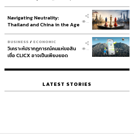
ประกาศหุ้นส่วนยุทธศาสตร์ไทย –
อินโดนีเซีย
Navigating Neutrality:
...
Thailand and China in the Age
of a New Global Order
BUSINESS
/
ECONOMIC
วิเคราะห์ปรากฏการณ์คนแห่ขอสิน
...
เชื่อ CLICX อาจเป็นเพียงยอด
ภูเขาน้ำแข็ง ของปัญหาหนี้ครัว
เรือนไทยที่ถูกซุกไว้
LATEST STORIES