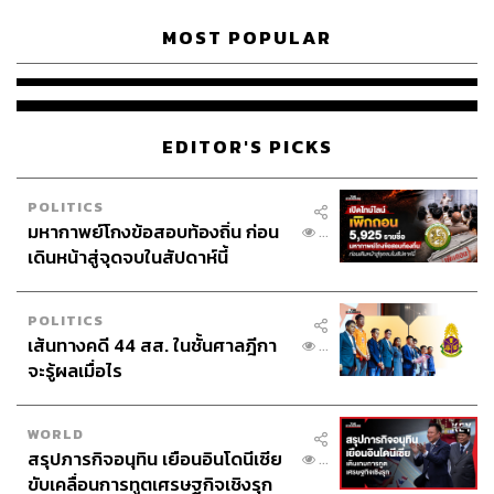
MOST POPULAR
EDITOR'S PICKS
POLITICS
มหากาพย์โกงข้อสอบท้องถิ่น ก่อน
...
เดินหน้าสู่จุดจบในสัปดาห์นี้
POLITICS
เส้นทางคดี 44 สส. ในชั้นศาลฎีกา
...
จะรู้ผลเมื่อไร
WORLD
สรุปภารกิจอนุทิน เยือนอินโดนีเซีย
...
ขับเคลื่อนการทูตเศรษฐกิจเชิงรุก