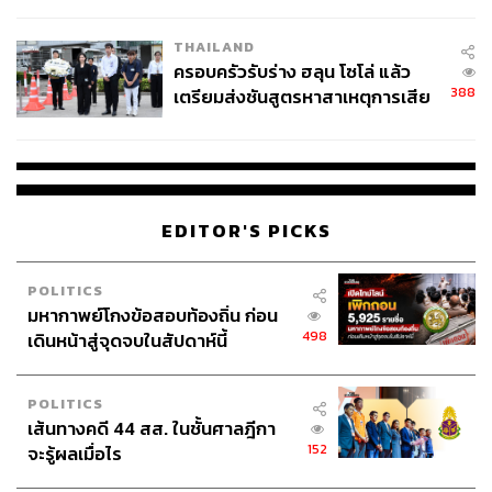
โลกภายใน 6 วัน
THAILAND
ครอบครัวรับร่าง ฮลุน โซโล่ แล้ว
388
เตรียมส่งชันสูตรหาสาเหตุการเสีย
Facebook
ชีวิต
มาดูแบบรายตัวกันบ้าง โดยจะเริ่มจากแพลตฟอร์มที่นิยมมาก
ที่สุดอย่าง Facebook ที่มีจำนวนผู้ใช้งาน 49.1 ล้านบัญชี และ
อัตราการเข้าถึงของโฆษณาที่ครอบคลุมถึง 68.3% ของคน
EDITOR'S PICKS
ไทย แต่ถ้าหากจะประเมินจากฐานของกลุ่มคนที่สามารถเข้า
ถึงอินเทอร์เน็ตได้ การโฆษณาของ Facebook สามารถเข้า
POLITICS
ถึงคนไทยได้กว่า 77.7% ทั่วประเทศ
มหากาพย์โกงข้อสอบท้องถิ่น ก่อน
498
เดินหน้าสู่จุดจบในสัปดาห์นี้
YouTube
POLITICS
เส้นทางคดี 44 สส. ในชั้นศาลฎีกา
ในฟากของ YouTube รายงานพบว่า จำนวนผู้ใช้งาน 43.9
152
จะรู้ผลเมื่อไร
ล้านคน และมีอัตราการเข้าถึงโฆษณาที่ 61.5% ของคนไทย