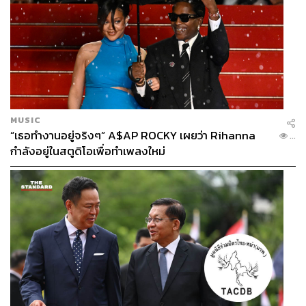
Instagram
ในประเทศไทยมีผู้ใช้งาน Instagram จำนวน 18.75 ล้านคน
แต่ก็เป็นหนึ่งในแพลตฟอร์มที่เติบโตเร็วจากปี 2023 ในแง่ของ
การเข้าถึงโฆษณา ซึ่งโตเพิ่มขึ้นถึง 8.1%
MUSIC
“เธอทำงานอยู่จริงๆ” A$AP ROCKY เผยว่า Rihanna
สำหรับแพลตฟอร์มอื่นๆ เช่น X (Twitter) มียอดผู้ใช้งาน 14.68
...
กำลังอยู่ในสตูดิโอเพื่อทำเพลงใหม่
ล้านคน, Facebook Messenger 35.55 ล้านคน และ LinkedIn
ที่ 5 ล้านคน โดย LinkedIn เป็นแพลตฟอร์มเดียวที่มีสัดส่วนผู้
ใช้งานทั้งชายและหญิงในสัดส่วนที่เท่ากันแบบ 50:50
เนื้อหานี้เป็นเพียงสรุปบางส่วนของรายงานทั้งหมด ซึ่ง
รายงานฉบับเต็มยังมีข้อมูลอีกหลายหมวดอุตสาหกรรมธุรกิจ
รวมทั้งข้อมูลเกี่ยวกับ Digital Marketing ที่ตามอ่านและศึกษา
เพิ่มเติมได้จากรายงาน
DIGITAL 2024: THAILAND
โดยตรง
ภาพ:
Pictures from History / Universal Images Group via