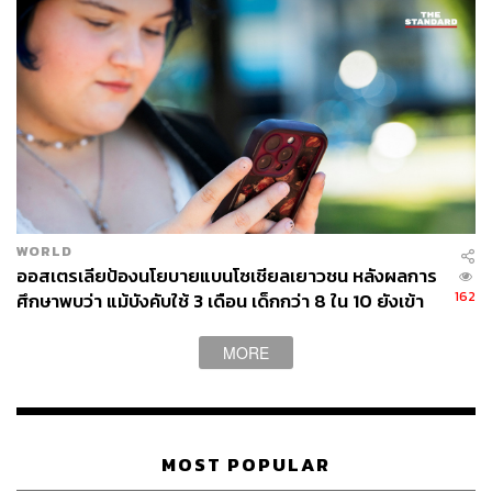
จาก 49.1 ล้านบัญชี คนไทยใช้เวลาในแต่ละวันไปกับ
แพลตฟอร์มโซเชียลมีเดียเฉลี่ยราว 2.31 ชั่วโมงต่อวัน โดย
แพลตฟอร์มยอดนิยมยังคงเป็น Facebook ตามมาด้วย LINE
และ TikTok ที่อันดับ 3
WORLD
ออสเตรเลียป้องนโยบายแบนโซเชียลเยาวชน หลังผลการ
162
ศึกษาพบว่า แม้บังคับใช้ 3 เดือน เด็กกว่า 8 ใน 10 ยังเข้า
ถึง
MORE
อย่างไรก็ตาม พอเราเปลี่ยนจากการพูดถึงเรื่องความถี่หรือ
MOST POPULAR
บ่อยในการใช้งาน ให้มาเป็นเรื่องของความชอบ รายงานพบ
ว่า ผู้คนกลับชอบใช้ TikTok มากกว่า LINE และเมื่อถามถึง