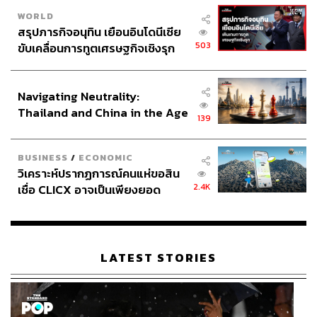
ทั้งหมด และอีกหนึ่งอินไซต์ที่น่าสนใจคือคนไทยส่วนมากเป็น
WORLD
คนรัก
‘ความสนุกและความบันเทิง’
เนื่องจากคำที่ใช้ค้นหา
สรุปภารกิจอนุทิน เยือนอินโดนีเซีย
วิดีโอใน YouTube เป็น 5 อันดับแรกล้วนมีเนื้อหาที่เน้นไปใน
503
ขับเคลื่อนการทูตเศรษฐกิจเชิงรุก
ทางผ่อนคลาย ได้แก่
ประกาศหุ้นส่วนยุทธศาสตร์ไทย –
อินโดนีเซีย
เพลง
Navigating Neutrality:
หนัง
Thailand and China in the Age
139
เกม
of a New Global Order
ผี
การ์ตูน
BUSINESS
/
ECONOMIC
วิเคราะห์ปรากฏการณ์คนแห่ขอสิน
2.4K
เชื่อ CLICX อาจเป็นเพียงยอด
ภูเขาน้ำแข็ง ของปัญหาหนี้ครัว
TikTok
เรือนไทยที่ถูกซุกไว้
อีกหนึ่งตัวเลือกที่คนไทยหลายคนชื่นชอบ โดยคนไทย 44.38
LATEST STORIES
ล้านคนเป็นผู้ใช้งาน TikTok ซึ่งมีอัตราการเข้าถึงโฆษณา
ของผู้ใช้งานบนแพลตฟอร์มเพิ่มขึ้น 10.2% จากปีที่แล้ว หรือ
ถ้าเทียบเป็นตัวเลขก็คือเพิ่มมากว่า 4 ล้านคน