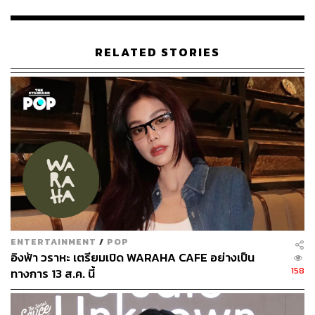
ในปีที่ผ่านมาใช้อินเทอร์เน็ตกันอย่างไรบ้าง
ขอเริ่มจากพฤติกรรมโดยรวม คือคนไทยใช้อินเทอร์เน็ตเฉลี่ย
RELATED STORIES
7.58 ชั่วโมงต่อวัน ลดลง 7 นาทีจากปีที่แล้ว แต่ยังคงเป็นช่วง
เวลาที่ยาวประมาณ 1 ใน 3 ของเวลาทั้งวัน
พวกเรานิยมใช้
งานอินเทอร์เน็ตผ่านสมาร์ทโฟนมากที่สุด
โดยมีเวลาการใช้
งานบนเครื่องมือนี้ถึง 5.02 ชั่วโมง และส่วนที่เหลือ 2.56
ชั่วโมงจะเป็นการใช้งานบนคอมพิวเตอร์หรือแท็บเล็ต
พฤติกรรมการเสพสื่อของคนไทยในยุคดิจิทัลอินเทอร์เน็ตก็
กำลังเปลี่ยนไป โดยวิธีการเสพสื่อที่นิยมมากที่สุดก็คือการดู
คอนเทนต์สตรีมมิง 3.23 ชั่วโมงต่อวัน รองลงมาคือการใช้
งานโซเชียลมีเดีย 2.31 ชั่วโมง ตามด้วยการอ่านข่าวสาร (ทั้ง
ออนไลน์และสิ่งพิมพ์) 2.20 ชั่วโมง แต่สิ่งที่คนทำน้อยสุดคือ
ENTERTAINMENT
/
POP
ฟังวิทยุ ซึ่งมีเวลาของการอยู่บนแพลตฟอร์ม 43 นาที ลดลงมา
อิงฟ้า วราหะ เตรียมเปิด WARAHA CAFE อย่างเป็น
9.9% จากปี 2023
158
ทางการ 13 ส.ค. นี้
ผลสำรวจยังตั้งคำถามกับคนไทยด้วยว่าพวกเขาใช้งาน