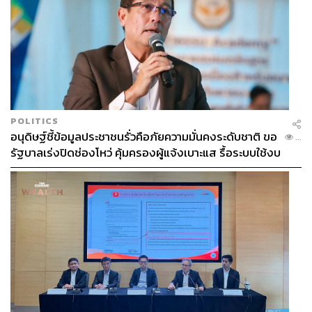
4.7K
ABOUT THE AUTHOR
POLITICS
สรสิช ลีลานุกิจ
อนุดิษฐ์ชี้ข้อมูลประชาชนรั่วคือภัยความมั่นคงระดับชาติ ขอ
...
Content Creator THE STANDARD WEALTH
รัฐบาลเร่งปิดช่องโหว่ คุ้มครองผู้แจ้งเบาะแส รื้อระบบใช้งบ
ผู้สนใจในการเขียนเกี่ยวกับเศรษฐกิจและการ
ไซเบอร์
ลงทุนต่างประเทศ, ชื่นชอบการถ่ายทอดข้อมูล
และเรียนรู้สิ่งใหม่