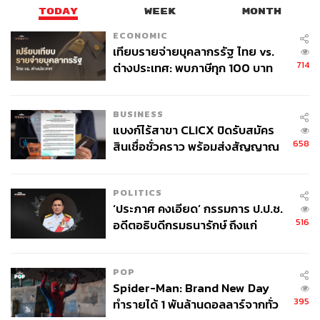
TODAY
WEEK
MONTH
สาเหตุการใช้โซเชียลมีเดีย
‘การติดต่อและติดตามเพื่อนกับ
ครอบครัว’
คือเหตุผลอันดับแรกที่ผู้ใช้งานบอกว่าทำไมเขาถึง
ECONOMIC
เทียบรายจ่ายบุคลากรรัฐ ไทย vs.
ใช้เวลากับมัน
714
ต่างประเทศ: พบภาษีทุก 100 บาท
ของคนไทยใช้ไปกับข้าราชการเฉียด
ต่อมาในเหตุผลอันดับที่ 2 เป็นเรื่องของ ‘การติดตามข่าวสาร
40 บาท
เหตุการณ์ต่างๆ’ และอีกเหตุผลคือการใช้โซเชียลมีเดียเป็น
BUSINESS
‘เครื่องมือหาอะไรทำยามที่เวลาว่าง’ ซึ่งคนที่เลือกใช้โซเชีย
แบงก์ไร้สาขา CLICX ปิดรับสมัคร
ลมีเดียเพื่อหาอะไรทำตอนมีเวลาเหลือคิดเป็นประมาณ 1 ใน
658
สินเชื่อชั่วคราว พร้อมส่งสัญญาณ
3 คนไทยทั้งหมด
เตือนกลุ่มกู้เงินผิดวัตถุประสงค์-ให้
ข้อมูลเท็จ เตรียมดำเนินคดีเด็ดขาด
POLITICS
‘ประภาศ คงเอียด’ กรรมการ ป.ป.ช.
516
อดีตอธิบดีกรมธนารักษ์ ถึงแก่
อนิจกรรม
POP
Spider-Man: Brand New Day
395
ทำรายได้ 1 พันล้านดอลลาร์จากทั่ว