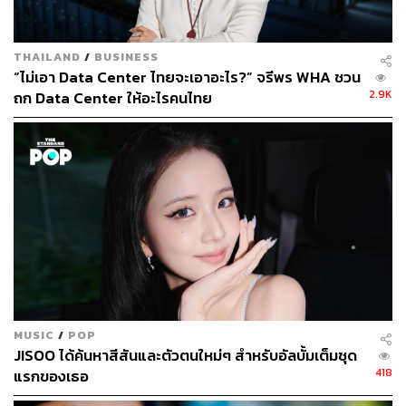
เสิร์ชเอนจินที่คนไทยใช้งานมากที่สุดยังคงเป็น Google ที่มี
สัดส่วนตลาดของไทยที่ 98% ทิ้งห่าง Bing ของ Microsoft
THAILAND
/
BUSINESS
อย่างแทบไม่ติดฝุ่นถึง แม้ว่า Bing จะมีการใช้งานเพิ่มขึ้นจาก
“ไม่เอา Data Center ไทยจะเอาอะไร?” จรีพร WHA ชวน
การมาของ Copilot หรือแชตบอตตัวเอกของ Microsoft ที่หวัง
2.9K
ถก Data Center ให้อะไรคนไทย
จะฟื้นฟู Bing แต่ยังถือว่าห่างไกลเมื่อเทียบกับ Google หากดู
ในบริบทของประเทศไทย
ชาวไทยใช้โซเชียลเพื่อติดต่อเพื่อน-ครอบครัว และ
หาความบันเทิง
ในฝั่งของโซเชียลมีเดียต่างๆ ประเทศไทยมีบัญชีการใช้งาน
โซเชียลมีเดียทั้งหมด 49.1 ล้านบัญชี ซึ่งเพิ่มขึ้น 1 ล้านบัญชี
จากปี 2023 แต่ทางรายงานมีระบุเตือนให้ระมัดระวังการ
ทำความเข้าใจของตัวเลขดังกล่าว ว่าจำนวนบัญชีทั้งหมด
MUSIC
/
POP
มิได้หมายถึงจำนวนของผู้ใช้งานแบบหนึ่งคนต่อหนึ่งบัญชี
JISOO ได้ค้นหาสีสันและตัวตนใหม่ๆ สำหรับอัลบั้มเต็มชุด
418
แรกของเธอ
เนื่องจากข้อมูลถูกเก็บมาจากหลายแหล่งที่มา