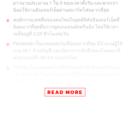
ยาวนานประมาณ 1 ใน 3 ของเวลาทั้งวัน และพวกเรา
นิยมใช้งานอินเทอร์เน็ตผ่านสมาร์ทโฟนมากที่สุด
พฤติกรรมเสพสื่อของคนไทยในยุคดิจิทัลอินเทอร์เน็ตที่
นิยมมากที่สุดคือการดูคอนเทนต์สตรีมมิง โดยใช้เวลา
เฉลี่ยอยู่ที่ 3.23 ชั่วโมงต่อวัน
Facebook เป็นแพลตฟอร์มที่นิยมมากที่สุด มีจำนวนผู้ใช้
งาน 49.1 ล้านบัญชี และอัตราการเข้าถึงของโฆษณาที่
ครอบคลุมถึง 68.3% ของคนไทย
TikTok เป็นแพลตฟอร์มที่คนไทย 44.38 ล้านคนใช้งาน
และมีการเข้าถึงของโฆษณาสู่ผู้ใช้งานบนแพลตฟอร์ม
เพิ่มขึ้นกว่า 4 ล้านคนจากปีที่แล้ว
READ MORE
การติดต่อสื่อสารกับเพื่อนฝูง ครอบครัว และเพื่อนร่วมงาน ไป
จนถึงการเลือกช้อปปิ้ง ทำธุรกรรม หรือหาอาชีพใหม่ๆ
กิจกรรมเหล่านี้ในปัจจุบันนั้นเรียกได้ว่ามันยากมากๆ ที่เราจะ
ไม่ทำผ่านช่องทางดิจิทัลเลย ดังนั้นธุรกิจจึงมีความจำเป็น
อย่างมากที่ต้องเข้าใจพฤติกรรมของลูกค้าที่ผันตัวมาสู่โลก