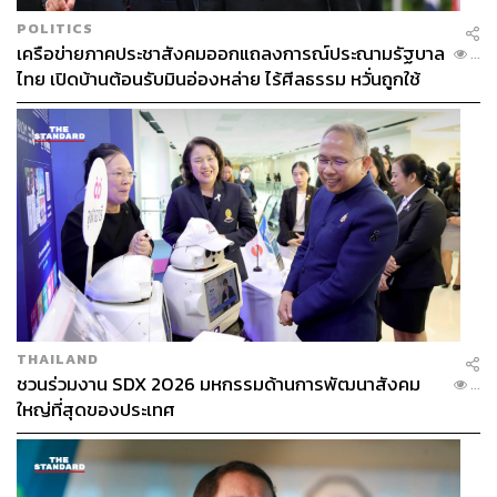
Getty Images,
Digital Reportal
POLITICS
อ้างอิง:
เครือข่ายภาคประชาสังคมออกแถลงการณ์ประณามรัฐบาล
...
https://datareportal.com/reports/digital-2024-thailand
ไทย เปิดบ้านต้อนรับมินอ่องหล่าย ไร้ศีลธรรม หวั่นถูกใช้
เป็นเครื่องมือกดขี่ชาวเมียนมา
สามารถติดตาม THE STANDARD WEALTH
ผ่านแอปพลิเคชันต่างๆ ที่คุณสะดวกหรือใช้งานอยู่แล้วได้เลย
TAGS:
พฤติกรรมการใช้โซเชียลมีเดีย
TikTok
Global Digital Report
Instagram
Meltwater
THAILAND
Facebook
เทรนด์ออนไลน์
Social Media
ชวนร่วมงาน SDX 2026 มหกรรมด้านการพัฒนาสังคม
...
Youtube
เทรนด์สื่อ
โซเชียลมีเดีย
We Are Social
ใหญ่ที่สุดของประเทศ