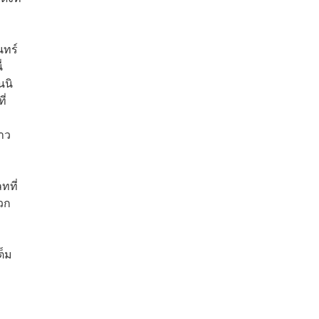
นทร์
่
นนิ
ี่
สาว
ทที่
พวก
ต็ม