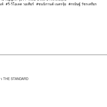
นท์
วี-วิโอเลต วอเทียร์
ชนนิกานต์ เนตรจุ้ย
กรมิษฐ์ วัชรเสถียร
ข่าว THE STANDARD