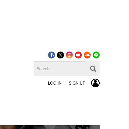
LOG IN
SIGN UP