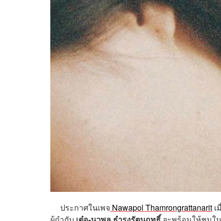
ประกาศในเพจ
Nawapol Thamrongrattanarit
เม
ผู้กำกับ
เต๋อ-นวพล ธำรงรัตนฤทธิ์
จะพร้อมให้ชมในเ