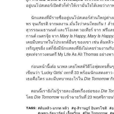
อยู่บนโปสเตอร์เปิดตัวก็ทำให้เรามั่นใจได้เลยว่าภา
นักแสดงที่มีรายชื่ออยู่บนโปสเตอร์ส่วนใหญ่ต่างเ
พร จุนเกียรติ จากผลงาน
มั่นใจว่าคนไทยเกิน 1 ล้
สุวรรณเมธานนท์ และวิโอเลต วอเทียร์ จาก
ฟรีแลน
กานต์ เนตรจุ้ย จาก
Mary Is Happy, Mary Is Happy
เคยมีบทบาทในโปรเจกต์อื่นๆ ของเขา เช่น ต้นหลิว
เจริญสุขยิ่ง
แต่ก็ยังมีนักแสดงที่ยังไม่เคยร่วมงานกั
สุดเท่จากวงดนตรี My Life As Ali Thomas อย่างพ
ก่อนหน้านี้เต๋อ นวพล เคยโพสต์วิดีโอฟุตเทจสั้น
เขียนว่า ‘Lucky Girls’ เทกที่ 33 พร้อมนักแสดงสา
เธอคือใคร และมีบทบาทอะไรใน
Die Tomorrow
กั
ตอนนี้เรายังไม่รู้รายละเอียดเรื่องย่อของ
Die To
โดย
Die Tomorrow
จะเข้าฉายวันที่ 23 พฤศจิกายนน
TAGS:
ต้นหลิว-มรกต หลิว
ทู-สิราษฎร์ อินทรโชติ
อ
เพชร-รัตนารัตน์ เอื้อทวีกุล
Die Tomorrow
พ