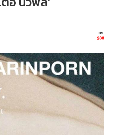
เต๋อ นวพล’
288