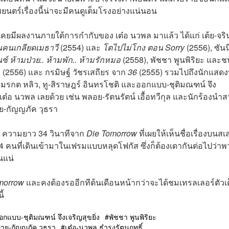
พยนตร์เรื่องนี้น่าจะมีคนดูเต็มโรงอย่างแน่นอน
คยมีผลงานภายใต้การกำกับของ เต๋อ นวพล มาแล้ว ได้แก่ เต้ย-จริ
านคนเกลียดเมธาวี
(2554) และ
โตไปไม่โกง ตอน Sorry
(2556), ซันนี
ซ์ ห้ามป่วย.. ห้ามพัก.. ห้ามรักหมอ
(2558), พัชชา พูนพิริยะ และช
.
(2556) และ กรมิษฐ์ วัชรเสถียร จาก
36
(2555) รวมไปถึงนักแสดงท
-มรกต หลิว, ทู-สิราษฎร์ อินทรโชติ และออกแบบ-ชุติมณฑน์
จึง
บเต๋อ นวพล เลยด้วย เช่น พลอย-รัตนรัตน์ เอื้อทวีกุล และนักร้องนำ
าย-กัญญภัค วุธรา
ๆ ความยาว 34 วินาทีจาก
Die Tomorrow
ที่เผยให้เห็นชื่อเรื่องบนสเล
ว 4 คนที่เดินเข้ามาในเฟรมแบบหลุดโฟกัส ซึ่งก็ต้องเดากันต่อไปว่า
นแน่
morrow
และคงต้องรออีกทีต้นเดือนหน้ากว่าจะได้ชมเทรลเลอร์ตัวเ
ี้
อกแบบ-ชุติมณฑน์ จึงเจริญสุขยิ่ง
พัชชา พูนพิริยะ
าย-กัญญภัค วุธรา
เต๋อ-นวพล ธำรงรัตนฤทธิ์