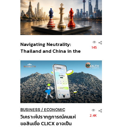
อินโดนีเซีย
Navigating Neutrality:
145
Thailand and China in the
Age of a New Global
Order
BUSINESS
/
ECONOMIC
2.4K
วิเคราะห์ปรากฏการณ์คนแห่
ขอสินเชื่อ CLICX อาจเป็น
เพียงยอดภูเขาน้ำแข็ง ของ