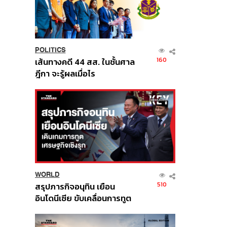
POLITICS
160
เส้นทางคดี 44 สส. ในชั้นศาล
ฎีกา จะรู้ผลเมื่อไร
WORLD
510
สรุปภารกิจอนุทิน เยือน
อินโดนีเซีย ขับเคลื่อนการทูต
เศรษฐกิจเชิงรุก ประกาศหุ้น
ส่วนยุทธศาสตร์ไทย –