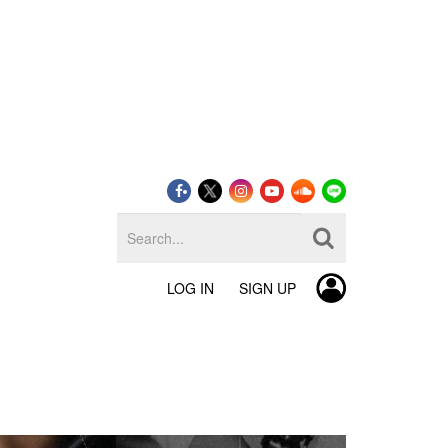
LOG IN
SIGN UP