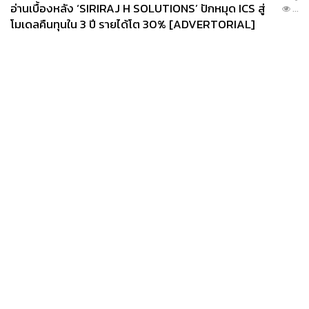
อ่านเบื้องหลัง ‘SIRIRAJ H SOLUTIONS’ ปักหมุด ICS สู่
...
โมเดลคืนทุนใน 3 ปี รายได้โต 30% [ADVERTORIAL]
News
Wealth
Pop
Podcast
Video
Now
Opinion
Careers
Events
Privacy
About
Contact
Policy
FOR
ADVERTISING
MEMBERSHIP