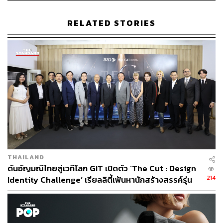
ทำการตลาดอย่างจริงจังมาตลอด 20 ปี
RELATED STORIES
Signet Jewelers บริษัทค้าปลีกจิวเวลรีชั้นนำของโลกก็ได้
ประกาศจับมือกับ De Beers เพื่อกระตุ้นตลาดเพชรธรรมชาติ
กลับขึ้นมา และตั้งเป้าหมายว่าจะกระตุ้นความต้องการนี้ได้
25% ในอีก 3 ปีข้างหน้า
อ้างอิง:
https://www.cnbc.com/2024/06/05/diamond-industry-i
n-trouble-as-lab-grown-gemstones-tank-prices-furthe
r.html
THAILAND
สามารถติดตาม THE STANDARD WEALTH
ดันอัญมณีไทยสู่เวทีโลก GIT เปิดตัว ‘The Cut : Design
ผ่านแอปพลิเคชันต่างๆ ที่คุณสะดวกหรือใช้งานอยู่แล้วได้เลย
214
Identity Challenge’ เรียลลิตี้เฟ้นหานักสร้างสรรค์รุ่น
ใหม่ ปั้น Soft Power ไทย พร้อมต่อยอดธุรกิจจริง