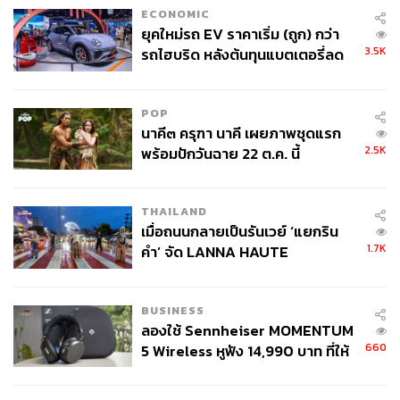
ECONOMIC
ยุคใหม่รถ EV ราคาเริ่ม (ถูก) กว่า
3.5K
รถไฮบริด หลังต้นทุนแบตเตอรี่ลด
ลง - จีนแห่บุกตลาดเกิดใหม่
POP
นาคี๓ ครุฑา นาคี เผยภาพชุดแรก
2.5K
พร้อมปักวันฉาย 22 ต.ค. นี้
THAILAND
เมื่อถนนกลายเป็นรันเวย์ ‘แยกริน
1.7K
คำ’ จัด LANNA HAUTE
COUTURE กลางสายฝน
BUSINESS
ลองใช้ Sennheiser MOMENTUM
660
5 Wireless หูฟัง 14,990 บาท ที่ให้
ผู้ใช้ถอดเปลี่ยนแบตเองได้ ก่อนกฎ
EU บังคับปีหน้า