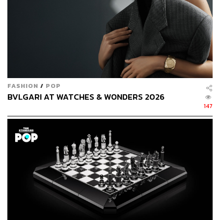
TAGS:
เพชร
อัญมณี
อุตสาหกรรมเพชร
อัญมณีสังเคราะห์
FASHION
/
POP
BVLGARI AT WATCHES & WONDERS 2026
147
420
ABOUT THE AUTHOR
ตฤณ ตารพล
Junior Content Creator ประจำกอง
บรรณาธิการข่าว THE STANDARD
WEALTH