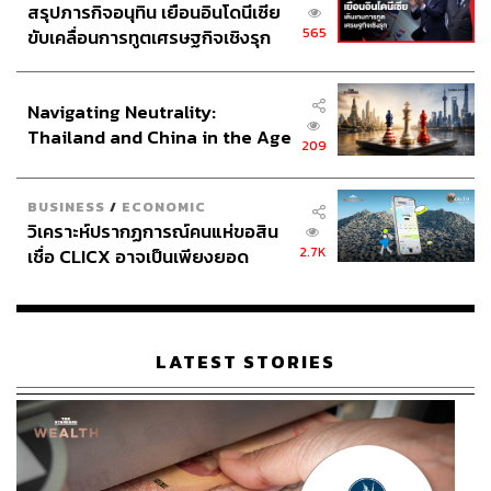
สรุปภารกิจอนุทิน เยือนอินโดนีเซีย
565
ขับเคลื่อนการทูตเศรษฐกิจเชิงรุก
ประกาศหุ้นส่วนยุทธศาสตร์ไทย –
อินโดนีเซีย
Navigating Neutrality:
Thailand and China in the Age
209
of a New Global Order
BUSINESS
/
ECONOMIC
วิเคราะห์ปรากฏการณ์คนแห่ขอสิน
2.7K
เชื่อ CLICX อาจเป็นเพียงยอด
ภูเขาน้ำแข็ง ของปัญหาหนี้ครัว
เรือนไทยที่ถูกซุกไว้
LATEST STORIES