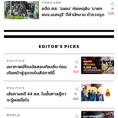
THAILAND
อดีต สส. ‘ฉลอง’ ก่อเหตุยิง ‘นายก
529
อบจ.นนทบุรี’ ที่สำนักงาน ตำรวจรุด
ลงพื้นที่
EDITOR'S PICKS
POLITICS
มหากาพย์โกงข้อสอบท้องถิ่น ก่อน
621
เดินหน้าสู่จุดจบในสัปดาห์นี้
POLITICS
เส้นทางคดี 44 สส. ในชั้นศาลฎีกา
256
จะรู้ผลเมื่อไร
WORLD