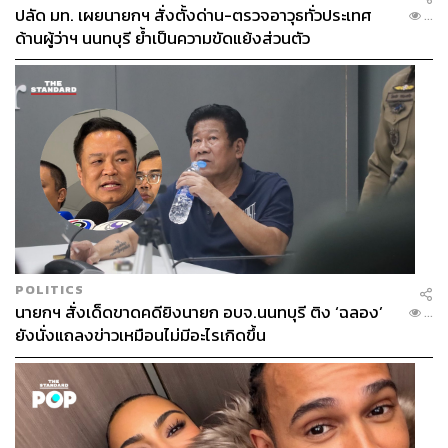
ปลัด มท. เผยนายกฯ สั่งตั้งด่าน-ตรวจอาวุธทั่วประเทศ
...
ด้านผู้ว่าฯ นนทบุรี ย้ำเป็นความขัดแย้งส่วนตัว
POLITICS
นายกฯ สั่งเด็ดขาดคดียิงนายก อบจ.นนทบุรี ติง ‘ฉลอง’
...
ยังนั่งแถลงข่าวเหมือนไม่มีอะไรเกิดขึ้น