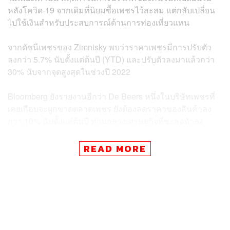
หลังโควิด-19 จากเดิมที่นิยมซื้อเพชรไว้สะสม แต่กลับเปลี่ยน
ไปใช้เงินสำหรับประสบการณ์ด้านการท่องเที่ยวแทน
จากดัชนีเพชรของ Zimnisky พบว่าราคาเพชรมีการปรับตัว
ลงกว่า 5.7% นับตั้งแต่ต้นปี (YTD) และปรับตัวลงมาแล้วกว่า
30% นับจากจุดสูงสุดในช่วงปี 2022
Bloomberg ยังรายงานอีกว่า De Beers หนึ่งในบริษัทเพชรที่
เคยเกือบจะผูกขาดตลาดเพชร ยังต้องลดราคาของสินค้าลง
กว่า 10% นับตั้งแต่ต้นปี ท่ามกลางเศรษฐกิจที่ชะลอตัวลง
Marcelo Esquivel หัวหน้าฝ่ายการสื่อสารของ Anglo
READ MORE
American เผยกับ CNBC ว่า ปีที่ผ่านมายังถือว่าเป็นปีที่ยากกับ
ตลาดเพชรมากกว่าปีนี้ เนื่องจากเศรษฐกิจหลังโควิด-19
ทำให้ตลาดอัญมณีสังเคราะห์ที่เข้ามาแย่งส่วนแบ่งจากเพชร
ธรรมชาติเติบโตขึ้นอย่างรวดเร็ว
Ankur Daga ประธานเจ้าหน้าที่บริหารของ Angra บริษัท