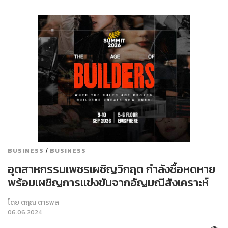
/
BUSINESS
BUSINESS
อุตสาหกรรมเพชรเผชิญวิกฤต กำลังซื้อหดหาย
พร้อมเผชิญการแข่งขันจากอัญมณีสังเคราะห์
โดย
ตฤณ ตารพล
06.06.2024