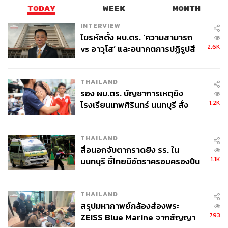
TODAY
WEEK
MONTH
INTERVIEW
ไขรหัสตั้ง ผบ.ตร. ‘ความสามารถ
2.6K
vs อาวุโส’ และอนาคตการปฏิรูปสี
กากี กับ พล.ต.อ. เอก อังสนานนท์
THAILAND
รอง ผบ.ตร. บัญชาการเหตุยิง
1.2K
โรงเรียนเทพศิรินทร์ นนทบุรี สั่ง
ค้นหา 2 รอบยืนยันไร้คนติดค้าง พบ
ศพปู่-ย่าที่บ้านพักผู้ก่อเหตุ
THAILAND
สื่อนอกจับตากราดยิง รร. ใน
1.1K
นนทบุรี ชี้ไทยมีอัตราครอบครองปืน
สูงในระดับต้นของภูมิภาค
THAILAND
สรุปมหากาพย์กล้องส่องพระ
793
ZEISS Blue Marine จากสัญญา