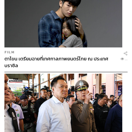
FILM
ตาโขน เตรียมฉายที่เทศกาลภาพยนตร์ไทย ณ ประเทศ
...
บราซิล