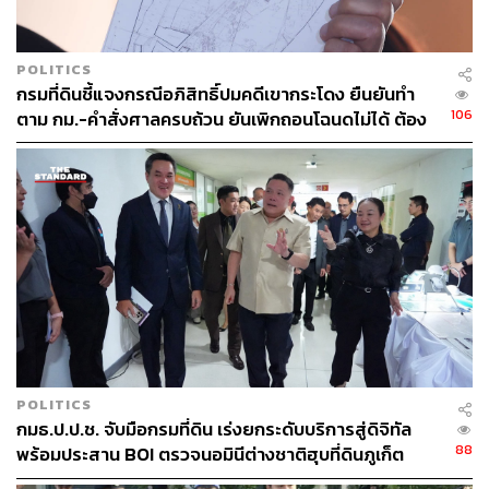
ABOUT THE AUTHOR
POLITICS
THE STANDARD TEAM
กรมที่ดินชี้แจงกรณีอภิสิทธิ์ปมคดีเขากระโดง ยืนยันทำ
กองบรรณาธิการ THE STANDARD
106
ตาม กม.-คำสั่งศาลครบถ้วน ยันเพิกถอนโฉนดไม่ได้ ต้อง
รอศาลชี้ขาด
POLITICS
กมธ.ป.ป.ช. จับมือกรมที่ดิน เร่งยกระดับบริการสู่ดิจิทัล
88
พร้อมประสาน BOI ตรวจนอมินีต่างชาติฮุบที่ดินภูเก็ต