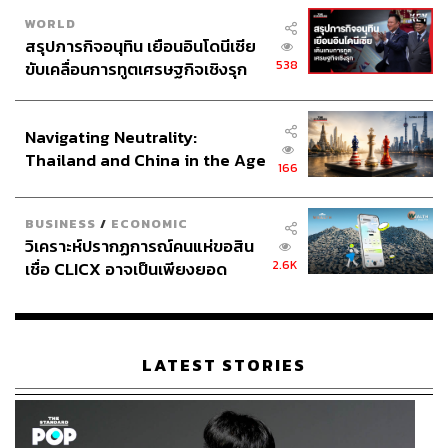
WORLD
สรุปภารกิจอนุทิน เยือนอินโดนีเซีย
538
ขับเคลื่อนการทูตเศรษฐกิจเชิงรุก
ประกาศหุ้นส่วนยุทธศาสตร์ไทย –
อินโดนีเซีย
Navigating Neutrality:
Thailand and China in the Age
166
of a New Global Order
BUSINESS
/
ECONOMIC
วิเคราะห์ปรากฏการณ์คนแห่ขอสิน
2.6K
เชื่อ CLICX อาจเป็นเพียงยอด
ภูเขาน้ำแข็ง ของปัญหาหนี้ครัว
เรือนไทยที่ถูกซุกไว้
LATEST STORIES