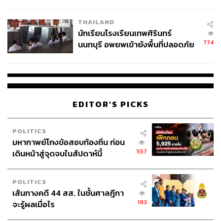
ผลิต 8.3 ล้าน สู่ข้อพิพาท ‘มา
เวลล์ฯ’ ฟ้อง ‘โทน บางแค’ ผิดนัด
THAILAND
จ่ายหนี้-แอบระบุแบรนด์
นักเรียนโรงเรียนเทพศิรินทร์
774
นนทบุรี อพยพเข้ายังพื้นที่ปลอดภัย
ชั่วคราว หลังเหตุใช้อาวุธปืนภายใน
โรงเรียนคลี่คลาย
EDITOR'S PICKS
POLITICS
มหากาพย์โกงข้อสอบท้องถิ่น ก่อน
557
เดินหน้าสู่จุดจบในสัปดาห์นี้
POLITICS
เส้นทางคดี 44 สส. ในชั้นศาลฎีกา
193
จะรู้ผลเมื่อไร