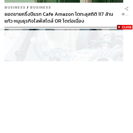
BUSINESS
/
BUSINESS
ยอดขายครึ่งปีแรก Cafe Amazon โตทะลุสถิติ 117 ล้าน
...
แก้ว หนุนธุรกิจไลฟ์สไตล์ OR โตต่อเนื่อง
BUSINESS
/
ECONOMIC
‘เอกนิติ’ เล็งงัดมาตรการใหม่ ลดภาษีสรรพสามิต หวังดึง
...
ผู้ผลิต EV มาตั้งโรงงานในไทย