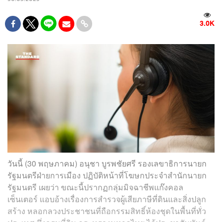
3.0K
วันนี้ (30 พฤษภาคม) อนุชา บูรพชัยศรี รองเลขาธิการนายก
รัฐมนตรีฝ่ายการเมือง ปฏิบัติหน้าที่โฆษกประจำสำนักนายก
รัฐมนตรี เผยว่า ขณะนี้ปรากฏกลุ่มมิจฉาชีพแก๊งคอล
เซ็นเตอร์ แอบอ้างเรื่องการสำรวจผู้เสียภาษีที่ดินและสิ่งปลูก
สร้าง หลอกลวงประชาชนที่ถือกรรมสิทธิ์ห้องชุดในพื้นที่ทั่ว