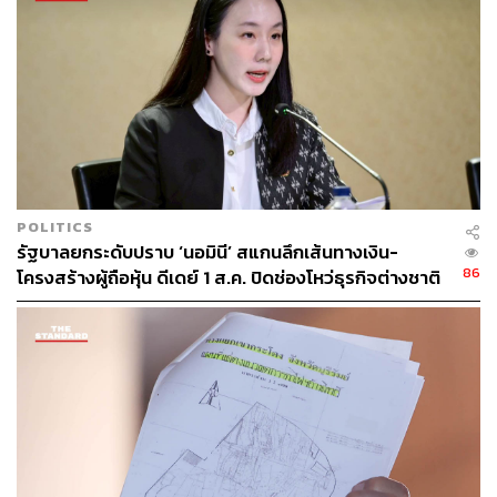
“กรมที่ดินได้ประชาสัมพันธ์แจ้งเตือนประชาชนอย่างต่อเนื่อง
เพื่อป้องกันความเสียหายที่จะเกิดกับประชาชน จึงขอย้ำเตือน
ประชาชนที่อาจถูกกลุ่มมิจฉาชีพแก๊งคอลเซ็นเตอร์โทรมา
หลอกลวงว่ากรมที่ดินไม่โทรหา ไม่ขอแอดไลน์ ไม่มีหน้าที่
เก็บภาษีที่ดินและสิ่งปลูกสร้าง หากประชาชนเจอมิจฉาชีพ
หลอกดูดเงิน ขอให้โทรแจ้งคอลเซ็นเตอร์กรมที่ดิน โทร. 0
2141 5555 หรือแจ้งที่กองบัญชาการตำรวจสืบสวนสอบสวน
อาชญากรรมทางเทคโนโลยี โทร. 1441” อนุชากล่าว
POLITICS
TAGS:
หลอกลวง
มิจฉาชีพ
อนุชา บูรพชัยศรี
รัฐบาลยกระดับปราบ ‘นอมินี’ สแกนลึกเส้นทางเงิน-
แก๊งคอลเซ็นเตอร์หลอกลวง
กรมที่ดิน
86
โครงสร้างผู้ถือหุ้น ดีเดย์ 1 ส.ค. ปิดช่องโหว่ธุรกิจต่างชาติ
สวมสิทธิ์
3.0K