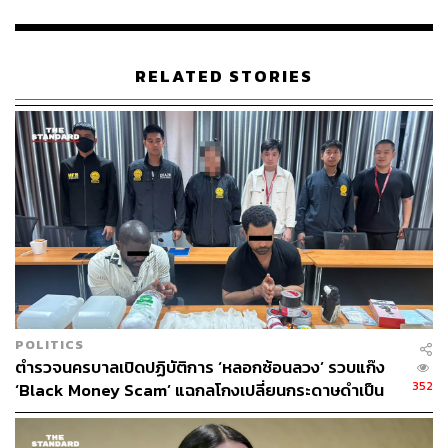
ดาวน์โหลดเพื่อติดตั้งโปรแกรมและควบคุมโทรศัพท์ จากนั้น
โทรศัพท์จะขึ้นข้อความว่า “ระหว่างทำการตรวจสอบห้ามใช้
งานโทรศัพท์” ระหว่างรอ ระบบจะทำงานตามเปอร์เซ็นต์หน้า
RELATED STORIES
จอ ดูดเงินของประชาชนผู้เสียหายจนหมดบัญชี ทั้งนี้ กรม
ที่ดินได้แนะวิธีป้องกันดังนี้
อย่ากดลิงก์แปลกปลอมในแหล่งที่ไม่รู้จัก เว็บไซต์ปลอม
มักลงท้ายด้วย .cc
เว็บไซต์กรมที่ดินจริงชื่อ
www.dol.go.th
สามารถกด
เมนูหน้าเว็บไซต์ได้ทุกเมนู และไม่มีเมนูให้ดาวน์โหลด
แอปพลิเคชัน
อย่าดาวน์โหลดแอปพลิเคชันที่ไม่ผ่านการยืนยันโดย
แพลตฟอร์มที่น่าเชื่อถือ
ไม่ควรผูกบัตรเครดิตไว้กับบัตรเดบิตหรือบัญชีธนาคาร
POLITICS
หากพลาดพลั้งดาวน์โหลดแล้วให้ตัดอินเทอร์เน็ตหรือ
ตำรวจนครบาลเปิดปฏิบัติการ ‘หลอกซ้อนลวง’ รวบแก๊ง
ปิดเครื่อง ถอดซิมโทรศัพท์ แล้วรีบโทรศัพท์อายัดบัญชี
352
‘Black Money Scam’ แฉกลโกงเปลี่ยนกระดาษดำเป็น
กับธนาคารทันที
ดอลลาร์ อ้างผลิตเงิน 200 ล้านบาท