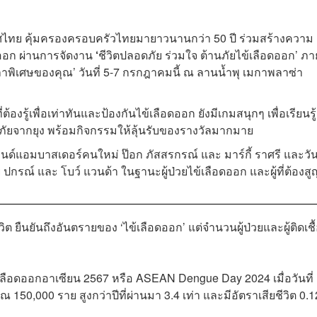
ศไทย คุ้มครองครอบครัวไทยมายาวนานกว่า 50 ปี ร่วมสร้างความ
ออก ผ่านการจัดงาน
‘
ชีวิตปลอดภัย ร่วมใจ ต้านภัยไข้เลือดออก’ ภา
าพิเศษของคุณ’ วันที่ 5-7 กรกฎาคมนี้ ณ ลานน้ำพุ เมกาพลาซ่า
องรู้เพื่อเท่าทันและป้องกันไข้เลือดออก ยังมีเกมสนุกๆ เพื่อเรียนรู้
ดภัยจากยุง พร้อมกิจกรรมให้ลุ้นรับของรางวัลมากมาย
บรนด์แอมบาสเดอร์คนใหม่
ป๊อก ภัสสรกรณ์ และ มาร์กี้ ราศรี
และวันท
์ และ โบว์ แวนด้า ในฐานะผู้ป่วยไข้เลือดออก และผู้ที่ต้องสู
ีวิต ยืนยันถึงอันตรายของ ‘ไข้เลือดออก’ แต่จำนวนผู้ป่วยและผู้ติดเชื้
ลือดออกอาเซียน 2567 หรือ ASEAN Dengue Day 2024 เมื่อวันที่
าณ 150,000 ราย สูงกว่าปีที่ผ่านมา 3.4 เท่า และมีอัตราเสียชีวิต 0.