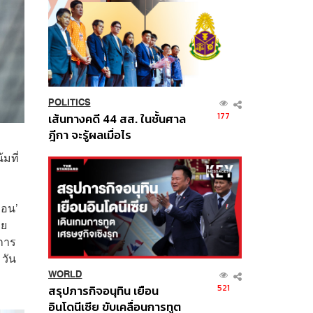
POLITICS
177
เส้นทางคดี 44 สส. ในชั้นศาล
ฎีกา จะรู้ผลเมื่อไร
มที่
กอน’
าย
การ
วัน
WORLD
521
สรุปภารกิจอนุทิน เยือน
อินโดนีเซีย ขับเคลื่อนการทูต