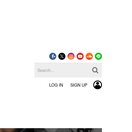
LOG IN
SIGN UP