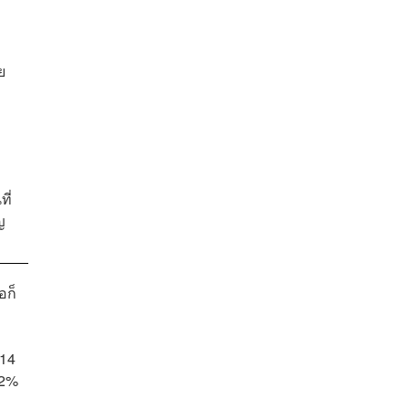
ย
ี่
ญ
อก็
 14
12%