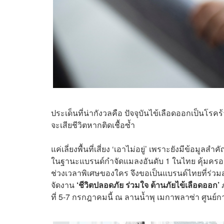
ประเด็นที่น่ากังวลคือ ปัจจุบันไข้เลือดออกเป็นโรคร้
จะเสียชีวิตหากติดเชื้อซ้ำ
แค่เลี่ยงพื้นที่เสี่ยง ‘เอาไม่อยู่’ เพราะยังมีข้อมูล
ในฐานะแบรนด์กำจัดแมลงอันดับ 1 ในไทย คุ้มครอ
ช่วงเวลาพิเศษของใคร จึงขอเป็นแบรนด์ไทยที่ร่ว
จัดงาน
‘ชีวิตปลอดภัย ร่วมใจ ต้านภัยไข้เลือดออก’
ที่ 5-7 กรกฎาคมนี้ ณ ลานน้ำพุ เมกาพลาซ่า ศูนย