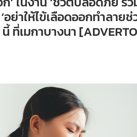
ออก’ ในงาน ‘ชีวิตปลอดภัย ร่ว
อย่าให้ไข้เลือดออกทำลายช
 นี้ ที่เมกาบางนา [ADVERT