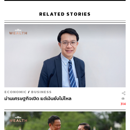
พรรคประชาธิปัตย์
นโยบายกระตุ้นเศรษฐกิจ
เงินดิจิทัล
แจกเงิน
กระเป๋าเงินดิจิทัล (Digital Wallet)
RELATED STORIES
561
ABOUT THE AUTHOR
ECONOMIC
/
BUSINESS
THE STANDARD TEAM
ม่านเศรษฐกิจเปิด แต่เงินยังไม่ไหล
กองบรรณาธิการ THE STANDARD
314
ABOUT THE PHOTOGRAPHER
ศวิตา พูลเสถียร