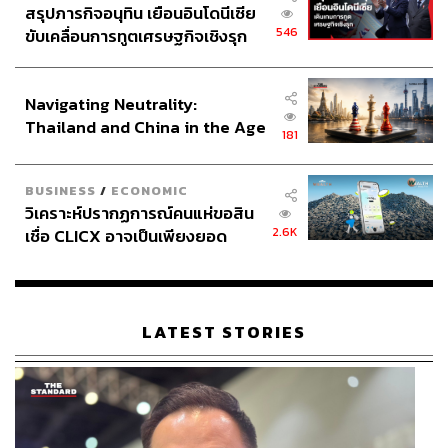
สรุปภารกิจอนุทิน เยือนอินโดนีเซีย
546
ขับเคลื่อนการทูตเศรษฐกิจเชิงรุก
ประกาศหุ้นส่วนยุทธศาสตร์ไทย –
อินโดนีเซีย
Navigating Neutrality:
Thailand and China in the Age
181
of a New Global Order
BUSINESS
/
ECONOMIC
วิเคราะห์ปรากฏการณ์คนแห่ขอสิน
2.6K
เชื่อ CLICX อาจเป็นเพียงยอด
ภูเขาน้ำแข็ง ของปัญหาหนี้ครัว
เรือนไทยที่ถูกซุกไว้
LATEST STORIES