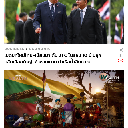
ช่างภาพข่าว ประจำสำนักข่าว THE
STANDARD
BUSINESS
/
ECONOMIC
เปิดบทใหม่ไทย-เมียนมา ดัน JTC ในรอบ 10 ปี ปลุก
240
‘เส้นเลือดใหญ่’ ค้าชายแดน ท่าเรือน้ำลึกทวาย