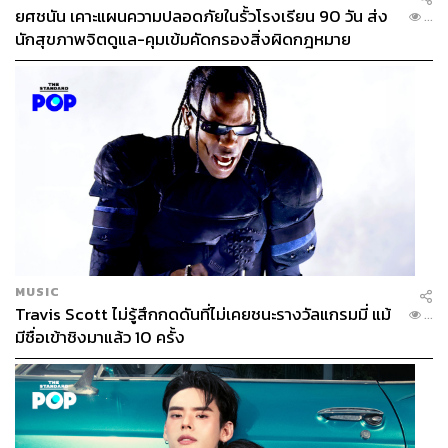
ยศชนัน เคาะแผนความปลอดภัยในรั้วโรงเรียน 90 วัน ส่ง
...
นักสุขภาพจิตดูแล-คุมเข้มคัดกรองสิ่งผิดกฎหมาย
MUSIC
Travis Scott ไม่รู้สึกกดดันที่ไม่เคยชนะรางวัลแกรมมี่ แม้
...
มีชื่อเข้าชิงมาแล้ว 10 ครั้ง