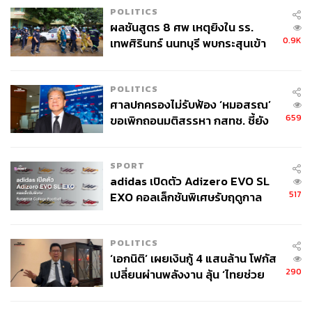
POLITICS
ผลชันสูตร 8 ศพ เหตุยิงใน รร.
0.9K
เทพศิรินทร์ นนทบุรี พบกระสุนเข้า
จุดสำคัญ ‘ศีรษะ-หน้าอก’ ครูถูกยิง
4 นัด จากระยะไกล
POLITICS
ศาลปกครองไม่รับฟ้อง ‘หมอสรณ’
659
ขอเพิกถอนมติสรรหา กสทช. ชี้ยัง
ไม่ใช่ผู้เดือดร้อนเสียหาย
SPORT
adidas เปิดตัว Adizero EVO SL
517
EXO คอลเล็กชันพิเศษรับฤดูกาล
College Football
POLITICS
‘เอกนิติ’ เผยเงินกู้ 4 แสนล้าน โฟกัส
290
เปลี่ยนผ่านพลังงาน ลุ้น ‘ไทยช่วย
ไทยพลัส’ เฟส 2 รอประเมินความ
เหมาะสม