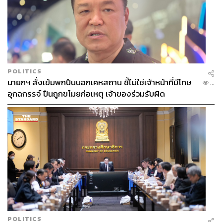
POLITICS
นายกฯ สั่งเข้มพกปืนนอกเคหสถาน ชี้ไม่ใช่เจ้าหน้าที่มีโทษ
...
อุกฉกรรจ์ ปืนถูกขโมยก่อเหตุ เจ้าของร่วมรับผิด
POLITICS