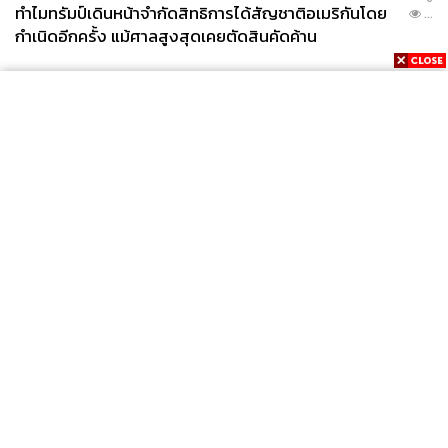
ทำไมทรัมป์เดินหน้าจำกัดสิทธิการได้สัญชาติอเมริกันโดย
...
กำเนิดอีกครั้ง แม้ศาลสูงสุดเคยตัดสินคัดค้าน
News
Wealth
Pop
Podcast
Video
Now
Opinion
Careers
Events
Privacy
About
Contact
Policy
FOR
ADVERTISING
MEMBERSHIP