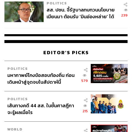
POLITICS
สส. ปชน. จี้รัฐบาลทบทวนนโยบาย
239
เมียนมา ต้อนรับ ‘มินอ่องหล่าย’ ได้
แค่สัญญาว่างเปล่า
EDITOR'S PICKS
POLITICS
มหากาพย์โกงข้อสอบท้องถิ่น ก่อน
579
เดินหน้าสู่จุดจบในสัปดาห์นี้
POLITICS
เส้นทางคดี 44 สส. ในชั้นศาลฎีกา
215
จะรู้ผลเมื่อไร
WORLD