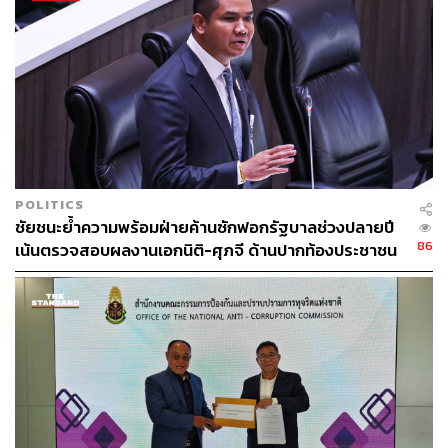
POLITICS
ชัยชนะย้ำความพร้อมฝ่ายค้านซักฟอกรัฐบาลช่วงปลายปี
86
เน้นตรวจสอบผลงานเอกนิติ-ศุภจี ด้านปากท้องประชาชน