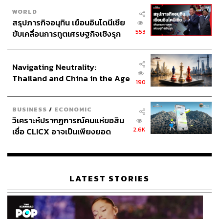
WORLD
สรุปภารกิจอนุทิน เยือนอินโดนีเซีย
553
ขับเคลื่อนการทูตเศรษฐกิจเชิงรุก
ประกาศหุ้นส่วนยุทธศาสตร์ไทย –
อินโดนีเซีย
Navigating Neutrality:
Thailand and China in the Age
190
of a New Global Order
BUSINESS
/
ECONOMIC
วิเคราะห์ปรากฏการณ์คนแห่ขอสิน
2.6K
เชื่อ CLICX อาจเป็นเพียงยอด
ภูเขาน้ำแข็ง ของปัญหาหนี้ครัว
เรือนไทยที่ถูกซุกไว้
LATEST STORIES