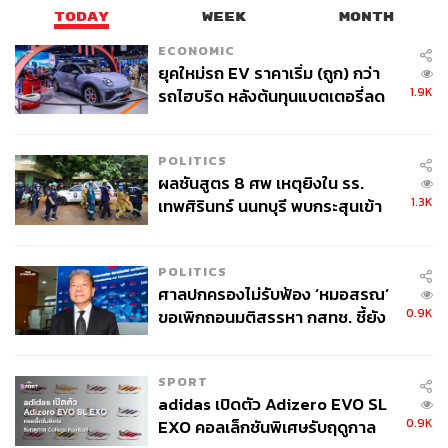
TODAY
WEEK
MONTH
ECONOMIC
ยุคใหม่รถ EV ราคาเริ่ม (ถูก) กว่า
1.9K
รถไฮบริด หลังต้นทุนแบตเตอรี่ลด
ลง - จีนแห่บุกตลาดเกิดใหม่
POLITICS
ผลชันสูตร 8 ศพ เหตุยิงใน รร.
1.3K
เทพศิรินทร์ นนทบุรี พบกระสุนเข้า
จุดสำคัญ ‘ศีรษะ-หน้าอก’ ครูถูกยิง
4 นัด จากระยะไกล
POLITICS
ศาลปกครองไม่รับฟ้อง ‘หมอสรณ’
0.9K
ขอเพิกถอนมติสรรหา กสทช. ชี้ยัง
ไม่ใช่ผู้เดือดร้อนเสียหาย
SPORT
adidas เปิดตัว Adizero EVO SL
0.9K
EXO คอลเล็กชันพิเศษรับฤดูกาล