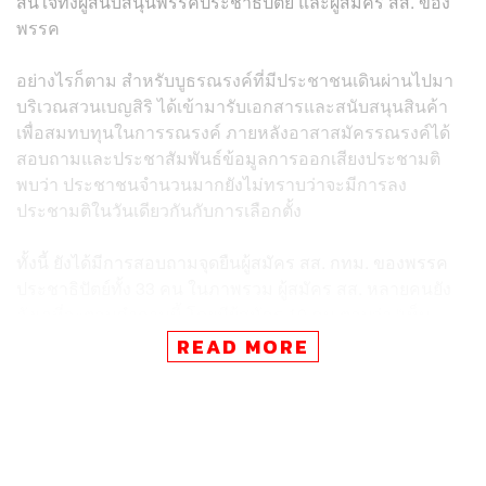
สนใจทั้งผู้สนับสนุนพรรคประชาธิปัตย์ และผู้สมัคร สส. ของ
พรรค
อย่างไรก็ตาม สำหรับบูธรณรงค์ที่มีประชาชนเดินผ่านไปมา
บริเวณสวนเบญสิริ ได้เข้ามารับเอกสารและสนับสนุนสินค้า
เพื่อสมทบทุนในการรณรงค์ ภายหลังอาสาสมัครรณรงค์ได้
สอบถามและประชาสัมพันธ์ข้อมูลการออกเสียงประชามติ
พบว่า ประชาชนจำนวนมากยังไม่ทราบว่าจะมีการลง
ประชามติในวันเดียวกันกับการเลือกตั้ง
ทั้งนี้ ยังได้มีการสอบถามจุดยืนผู้สมัคร สส. กทม. ของพรรค
ประชาธิปัตย์ทั้ง 33 คน ในภาพรวม ผู้สมัคร สส. หลายคนยัง
ลังเลที่จะตอบคำถามนี้ โดยมีผู้สมัคร 10 คน ตอบว่า “เห็น
ชอบ” ขณะที่ผู้สมัครอีก 22 คน ไม่ได้แสดงความเห็นอย่าง
READ MORE
ชัดเจน และมีผู้สมัคร 1 คน ระบุว่า “ไม่เห็นชอบ”
สาทิตย์ วงศ์หนองเตย รองหัวหน้าพรรคประชาธิปัตย์ กล่าว
กับอาสาสมัครรณรงค์ว่า รัฐธรรมนูญฉบับนี้มีเนื้อหาหลาย
อย่างต้องเปลี่ยนแปลง และเมื่อได้คุยกับหัวหน้าพรรค