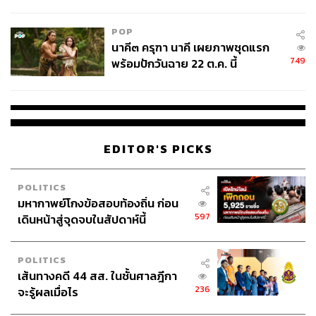
College Football
POP
นาคี๓ ครุฑา นาคี เผยภาพชุดแรก
749
พร้อมปักวันฉาย 22 ต.ค. นี้
EDITOR'S PICKS
POLITICS
มหากาพย์โกงข้อสอบท้องถิ่น ก่อน
597
เดินหน้าสู่จุดจบในสัปดาห์นี้
POLITICS
เส้นทางคดี 44 สส. ในชั้นศาลฎีกา
236
จะรู้ผลเมื่อไร