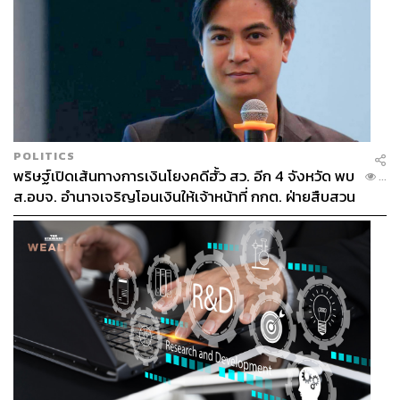
POLITICS
พริษฐ์เปิดเส้นทางการเงินโยงคดีฮั้ว สว. อีก 4 จังหวัด พบ
...
ส.อบจ. อำนาจเจริญโอนเงินให้เจ้าหน้าที่ กกต. ฝ่ายสืบสวน