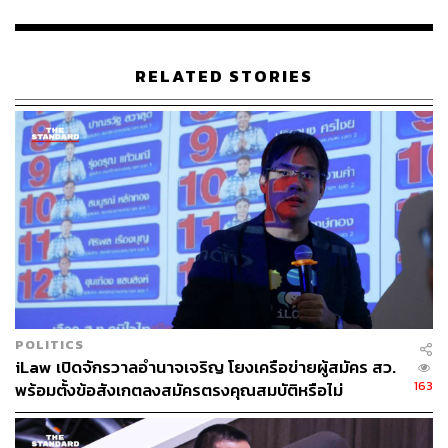
การลงประชามติ
พรรคประชาธิปัตย์
RELATED STORIES
307
ABOUT THE AUTHOR
THE STANDARD TEAM
กองบรรณาธิการ THE STANDARD
POLITICS
iLaw เปิดจักรวาลอำนาจเจริญ โยงเครือข่ายผู้สมัคร สว.
163
พร้อมตั้งข้อสังเกตลงสมัครตรงคุณสมบัติหรือไม่