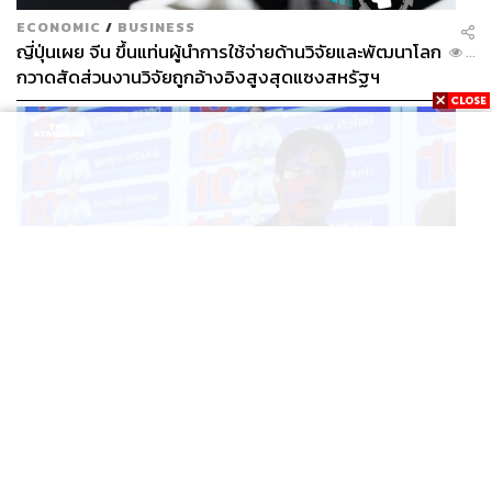
ECONOMIC
/
BUSINESS
ญี่ปุ่นเผย จีน ขึ้นแท่นผู้นำการใช้จ่ายด้านวิจัยและพัฒนาโลก
...
กวาดสัดส่วนงานวิจัยถูกอ้างอิงสูงสุดแซงสหรัฐฯ
POLITICS
iLaw เปิดจักรวาลอำนาจเจริญ โยงเครือข่ายผู้สมัคร สว.
...
พร้อมตั้งข้อสังเกตลงสมัครตรงคุณสมบัติหรือไม่