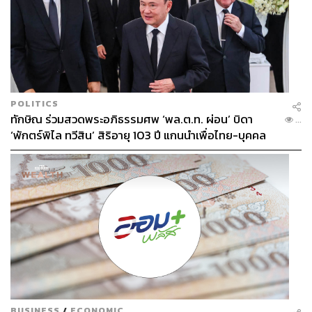
POLITICS
ทักษิณ ร่วมสวดพระอภิธรรมศพ ‘พล.ต.ท. ผ่อน’ บิดา
...
‘พักตร์พิไล ทวีสิน’ สิริอายุ 103 ปี แกนนำเพื่อไทย-บุคคล
หลากวงการร่วมอาลัย
BUSINESS
/
ECONOMIC