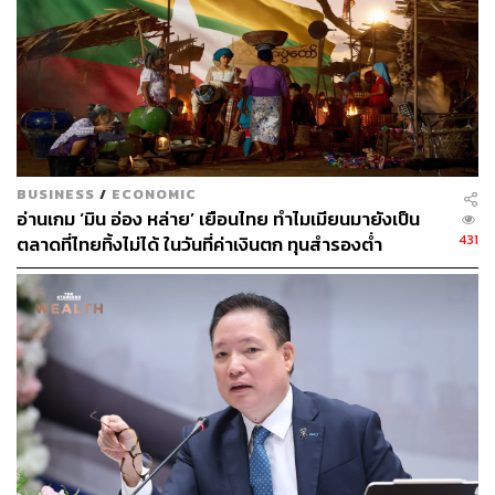
กลุ่มอุปกรณ์อิเล็กทรอนิกส์และคอมพิวเตอร์มีการฟื้นตัวอย่าง
ดี โดยมีการเติบโตในช่วง 5 เดือนแรกของปี 2564 อยู่ที่ 49%
และ 16% ตามลำดับ
อย่างไรก็ตาม ถึงแม้ภาคการส่งออกมีแนวโน้มการเติบโตต่อ
เนื่องในช่วงครึ่งปีหลัง 2564 จากปัจจัยสนับสนุนภายนอก
ประเทศ แต่จาก
การระบาดที่เพิ่มขึ้นของสายพันธุ์เดลตาใน
BUSINESS
/
ECONOMIC
ปัจจุบัน
อาจส่งผลให้ภาคการส่งออกของไทยได้รับผลกระทบ
อ่านเกม ‘มิน อ่อง หล่าย’ เยือนไทย ทำไมเมียนมายังเป็น
จากการระบาดในโรงงานการผลิต
ซึ่งหากการระบาดมี
431
ตลาดที่ไทยทิ้งไม่ได้ ในวันที่ค่าเงินตก ทุนสำรองต่ำ
สถานการณ์แย่ลงในอนาคต
อาจมีการดำเนินมาตรการ
ควบคุมการระบาดในโรงงานการผลิตเข้มงวดเพิ่มมากขึ้น
และอาจส่งผลให้ปริมาณการผลิตสินค้าส่งออกได้น้อยลง
จากการรายงานข้อมูลผู้ติดเชื้อโควิดภายในประเทศเดือน
มิถุนายน 2564 ที่ผ่านมา พบว่า มีผู้ติดเชื้อโควิดจากการ
ทำงานในโรงงานและบริษัทกว่า 14,176 คน ซึ่งกระจายตัว
มากกว่า 40 จังหวัดทั่วประเทศไทย คิดเป็นสัดส่วนผู้ติดเชื้อ
กว่า
14.2% ของยอดผู้ติดเชื้อทั้งหมดในเดือนมิถุนายน
และ