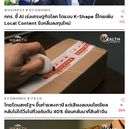
แนวโน้มการระบาดในเดือนกรกฎาคมที่ยังคงเพิ่มสูงขึ้นจาก
การแพร่กระจายของเชื้อโควิดสายพันธุ์เดลตา อาจทำให้
BUSINESS
/
ECONOMIC
มาตรการควบคุมการระบาดเข้มงวดเพิ่มขึ้นจนใกล้เคียง
กกร. ชี้ AI เร่งเศรษฐกิจโลก โตแบบ K-Shape จี้ไทยเพิ่ม
ระดับการล็อกดาวน์ที่เคยเกิดขึ้นเมื่อเดือนเมษายน 2563 ซึ่ง
172
Local Content รับคลื่นลงทุนใหม่
อาจทำให้ประเทศไทยดำเนินรอยตามประเทศเพื่อนบ้าน เช่น
มาเลเซียและอินโดนีเซีย ที่มีมาตรการควบคุมการทำงานใน
โรงงานการผลิตที่เข้มงวดมากขึ้น นับตั้งแต่การระบาด
ภายในประเทศเพิ่มสูงขึ้นในเดือนมิถุนายนที่ผ่านมา
ชัดเจนว่าการระบาดที่เพิ่มขึ้นของโรคโควิดสายพันธุ์เดล
ตาส่งผลกระทบในเชิงลบต่อเศรษฐกิจไทยในทุกภาค
ส่วน ดังนั้นจึงปฏิเสธไม่ได้ว่าการควบคุมสถานการณ์
การระบาดจึงเป็นประเด็นสำคัญสูงสุดต่อเศรษฐกิจไทย
ที่ภาครัฐและเอกชนควรร่วมมือแก้ไขสถานการณ์ให้เร็ว
ECONOMIC
/
TECH
ที่สุด อย่างน้อยเพื่อไม่ให้เครื่องยนต์เศรษฐกิจไทยตัว
ไทยโดนสหรัฐฯ ขึ้นกำแพงภาษี แต่เสียงลบบนโซเชียล
สุดท้ายอย่างภาคการส่งออกของไทยได้รับผลกระทบ
204
กลับไม่ได้วิ่งไปที่วอชิงตัน 40% ย้อนกลับมาที่สินค้าจีน
จากการระบาดของโควิดสายพันธุ์เดลตาครับ
ราคาถูกที่ทะลักจน SME ไทยสู้ไม่ไหว