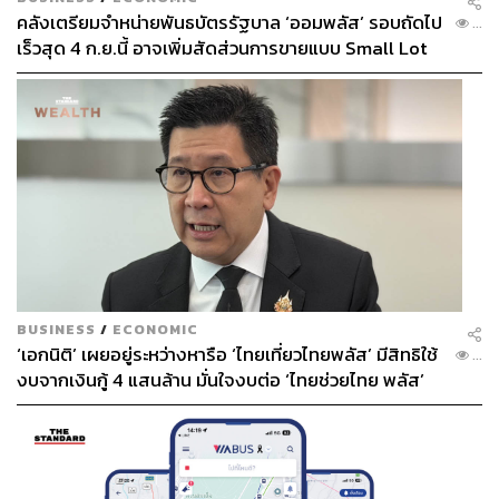
คลังเตรียมจำหน่ายพันธบัตรรัฐบาล ‘ออมพลัส’ รอบถัดไป
...
เร็วสุด 4 ก.ย.นี้ อาจเพิ่มสัดส่วนการขายแบบ Small Lot
First มากขึ้น
BUSINESS
/
ECONOMIC
‘เอกนิติ’ เผยอยู่ระหว่างหารือ ‘ไทยเที่ยวไทยพลัส’ มีสิทธิใช้
...
งบจากเงินกู้ 4 แสนล้าน มั่นใจงบต่อ ‘ไทยช่วยไทย พลัส’
เฟส 2 มีเพียงพอ