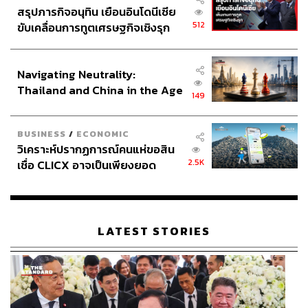
สรุปภารกิจอนุทิน เยือนอินโดนีเซีย
512
ขับเคลื่อนการทูตเศรษฐกิจเชิงรุก
ประกาศหุ้นส่วนยุทธศาสตร์ไทย –
อินโดนีเซีย
Navigating Neutrality:
Thailand and China in the Age
149
of a New Global Order
BUSINESS
/
ECONOMIC
วิเคราะห์ปรากฏการณ์คนแห่ขอสิน
2.5K
เชื่อ CLICX อาจเป็นเพียงยอด
ภูเขาน้ำแข็ง ของปัญหาหนี้ครัว
เรือนไทยที่ถูกซุกไว้
LATEST STORIES