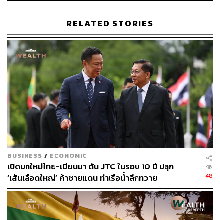
กรกฎาคมมีความเป็นไปได้สูงที่การบริโภคในประเทศจะมี
แนวโน้มหดตัวต่อเนื่องต่อไปในช่วงไตรมาส 3 ของปี 2564
RELATED STORIES
เช่นเดียวกับ
ด้านการท่องเที่ยวที่เป็นอีกเครื่องยนต์สำคัญของ
เศรษฐกิจไทย มีแนวโน้มการฟื้นตัวที่ล่าช้ามาจากผลของการ
ระบาดระลอกใหม่
ของโควิดสายพันธุ์เดลตา ทำให้แผนการ
เปิดประเทศจำเป็นต้องล่าช้าออกไป จากเดิมที่มีแผนการเปิด
รับนักท่องเที่ยวในช่วงไตรมาส 4 ของปี 2564 อาจเลื่อน
แผนการเปิดประเทศไปถึงช่วงครึ่งปีหลังของปี 2565 แม้
ปัจจุบันจะมีโครงการเปิดประเทศเพื่อต้อนรับนักท่องเที่ยวต่าง
ชาติภายใต้โครงการ Phuket Sandbox
แต่เนื่องจากเป็นเพียง
แค่โครงการนำร่อง จึงไม่สามารถเปิดรับนักท่องเที่ยวปริมาณ
มากเทียบเท่าระดับก่อนการเกิดการระบาดของโรคโควิดได้
BUSINESS
/
ECONOMIC
เปิดบทใหม่ไทย-เมียนมา ดัน JTC ในรอบ 10 ปี ปลุก
ดังนั้น
เครื่องยนต์หลักทางเศรษฐกิจที่เหลืออยู่ในปีนี้ของไทย
48
‘เส้นเลือดใหญ่’ ค้าชายแดน ท่าเรือน้ำลึกทวาย
คือการส่งออก
ที่มีแนวโน้มการเติบโตดีอย่างต่อเนื่อง จาก
ดีมานด์สินค้าที่เพิ่มขึ้นตั้งแต่ช่วงปลายปี 2563 ตามการฟื้นตัว
ของเศรษฐกิจสหรัฐฯ และกลุ่มประเทศยุโรป จนทำให้สินค้า
ส่งออกหลักของไทย ทั้งกลุ่มรถยนต์และชิ้นส่วนรถยนต์และ