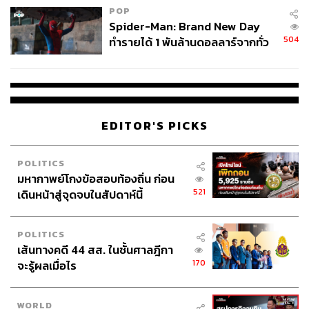
POP
Spider-Man: Brand New Day
504
ทำรายได้ 1 พันล้านดอลลาร์จากทั่ว
โลกภายใน 6 วัน
EDITOR'S PICKS
POLITICS
มหากาพย์โกงข้อสอบท้องถิ่น ก่อน
521
เดินหน้าสู่จุดจบในสัปดาห์นี้
POLITICS
เส้นทางคดี 44 สส. ในชั้นศาลฎีกา
170
จะรู้ผลเมื่อไร
WORLD