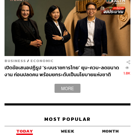
สามารถติดตาม THE STANDARD WEALTH
ผ่านแอปพลิเคชันต่างๆ ที่คุณสะดวกหรือใช้งานอยู่แล้วได้เลย
TAGS:
โควิด-19 สายพันธุ์เดลตา
เศรษฐกิจไทย
BUSINESS
/
ECONOMIC
เปิดข้อเสนอปฏิรูป ‘ระบบราชการไทย’ ยุบ-ควบ-ลดขนาด
1.8K
งาน ก่อนปลดคน พร้อมยกระดับเป็นนโยบายแห่งชาติ
MORE
28
MOST POPULAR
ABOUT THE AUTHOR
TODAY
WEEK
MONTH