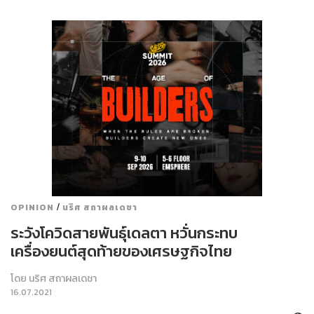
/
OPINION
นริศ สถาผลเดชา
ระวังโควิดสายพันธุ์เดลตา หวั่นกระทบ
เครื่องยนต์สุดท้ายของเศรษฐกิจไทย
โดย
นริศ สถาผลเดชา
16.07.2021