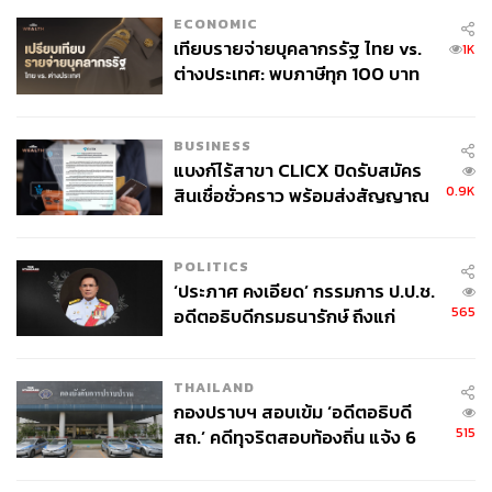
นริศ สถาผลเดชา
ECONOMIC
รองประธานเจ้าหน้าที่บริหาร หัวหน้าเจ้า
เทียบรายจ่ายบุคลากรรัฐ ไทย vs.
1K
หน้าที่บริหาร ศูนย์วิเคราะห์เศรษฐกิจ ทีทีบี (ttb
ต่างประเทศ: พบภาษีทุก 100 บาท
analytics)
ของคนไทยใช้ไปกับข้าราชการเฉียด
40 บาท
BUSINESS
แบงก์ไร้สาขา CLICX ปิดรับสมัคร
0.9K
สินเชื่อชั่วคราว พร้อมส่งสัญญาณ
เตือนกลุ่มกู้เงินผิดวัตถุประสงค์-ให้
ข้อมูลเท็จ เตรียมดำเนินคดีเด็ดขาด
POLITICS
‘ประภาศ คงเอียด’ กรรมการ ป.ป.ช.
565
อดีตอธิบดีกรมธนารักษ์ ถึงแก่
อนิจกรรม
THAILAND
กองปราบฯ สอบเข้ม ‘อดีตอธิบดี
515
สถ.’ คดีทุจริตสอบท้องถิ่น แจ้ง 6
ข้อหาหนัก จ่อชง ป.ป.ช. 12 ส.ค. นี้