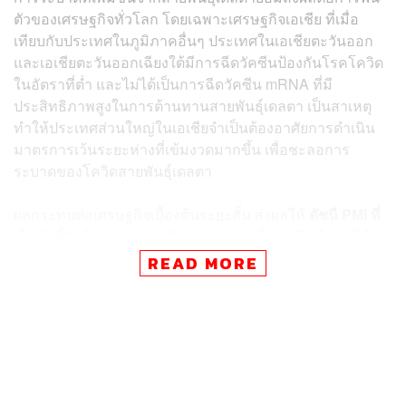
ตัวของเศรษฐกิจทั่วโลก โดยเฉพาะเศรษฐกิจเอเชีย ที่เมื่อ
เทียบกับประเทศในภูมิภาคอื่นๆ ประเทศในเอเชียตะวันออก
และเอเชียตะวันออกเฉียงใต้มีการฉีดวัคซีนป้องกันโรคโควิด
ในอัตราที่ต่ำ และไม่ได้เป็นการฉีดวัคซีน mRNA ที่มี
ประสิทธิภาพสูงในการต้านทานสายพันธุ์เดลตา เป็นสาเหตุ
ทำให้ประเทศส่วนใหญ่ในเอเชียจำเป็นต้องอาศัยการดำเนิน
มาตรการเว้นระยะห่างที่เข้มงวดมากขึ้น เพื่อชะลอการ
ระบาดของโควิดสายพันธุ์เดลตา
ผลกระทบต่อเศรษฐกิจเบื้องต้นระยะสั้น ส่งผลให้
ดัชนี PMI ที่
เป็นตัวชี้วัดทิศทางเศรษฐกิจของประเทศในเอเชีย มีแนวโน้ม
ถดถอยลงในช่วงเดือนมิถุนายน 2564 ที่ผ่านมา
ทั้งในฝั่งของ
READ MORE
ภาคบริการและภาคการผลิต โดยในภาคบริการ ดัชนี PMI
ประเทศออสเตรเลียและญี่ปุ่นปรับตัวลดลงจากเดือน
พฤษภาคม จากมาตรการควบคุมการระบาดของโรคโควิด
ส่วนในภาคการผลิตปรับตัวลดลงต่อเนื่องทั้งภูมิภาคอาเซียน
โดย
PMI ในเดือนมิถุนายนของภูมิภาคอาเซียนปรับตัวลงมา
อยู่ที่ระดับ 49.0 เป็นระดับที่ต่ำที่สุดในรอบ 9 เดือน
แสดงให้