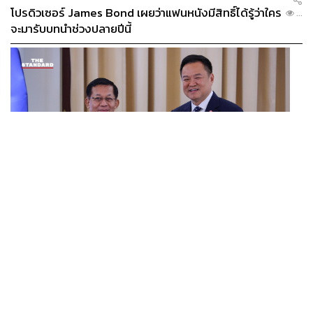
โปรดิวเซอร์ James Bond เผยว่าแฟนหนังมีสิทธิ์ได้รู้ว่าใคร
...
จะมารับบทนำช่วงปลายปีนี้
WORLD
อนุทิน-มินอ่องหล่าย ออกแถลงการณ์ร่วม หนุนความร่วม
...
มือรอบด้าน ยกระดับปราบอาชญากรรมข้ามชาติ แก้ปัญหา
หมอกควัน-มลพิษทางน้ำ