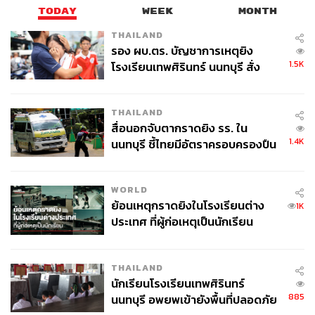
จะถูกวางบทบาทให้มีความสง่างาม แต่ในปัจจุบันกลับเต็มไป
TODAY
WEEK
MONTH
ด้วยความขาดๆ เกินๆ ไม่ว่าจะเป็น ฟรีเรน ที่โด่งดังมาจากซี
THAILAND
ซันที่แล้ว หรือ มาร์ซิล ที่กำลังอยู่ในจุดที่ท็อปฟอร์มในปีนี้
รอง ผบ.ตร. บัญชาการเหตุยิง
พวกเธอทั้งคู่ต่างก็ทำให้ภาพจำของเอลฟ์มลายหายไปจนหมด
1.5K
โรงเรียนเทพศิรินทร์ นนทบุรี สั่ง
ซึ่งบางคนก็ตั้งคำถามแบบติดตลกว่า หากผู้แต่ง
The Hobbit
ค้นหา 2 รอบยืนยันไร้คนติดค้าง พบ
และ
The Lord of the Rings
อย่าง J. R. R. Tolkien มาเห็น
ศพปู่-ย่าที่บ้านพักผู้ก่อเหตุ
เอลฟ์ในยุคนี้เข้า เขาจะรู้สึกอย่างไร คำตอบนั้นคงเป็นเรื่องที่
THAILAND
น่าสนใจมากทีเดียว
สื่อนอกจับตากราดยิง รร. ใน
1.4K
นนทบุรี ชี้ไทยมีอัตราครอบครองปืน
สูงในระดับต้นของภูมิภาค
WORLD
ย้อนเหตุกราดยิงในโรงเรียนต่าง
1K
ประเทศ ที่ผู้ก่อเหตุเป็นนักเรียน
THAILAND
นักเรียนโรงเรียนเทพศิรินทร์
885
นนทบุรี อพยพเข้ายังพื้นที่ปลอดภัย