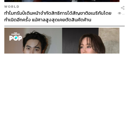
WORLD
ทำไมทรัมป์เดินหน้าจำกัดสิทธิการได้สัญชาติอเมริกันโดย
...
กำเนิดอีกครั้ง แม้ศาลสูงสุดเคยตัดสินคัดค้าน
ENTERTAINMENT
เก้า นพเก้า และ พาย รินรดา เตรียมร่วมงานกันใน ‘รสกาล
...
Enchanted Taste In Time’