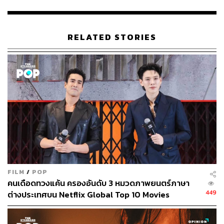
RELATED STORIES
ในระหว่างนั้นเองถึงซีรีส์จะมีความแฟนตาซีอย่างเต็มตัว แต่ก็
มันไม่ได้ทอดทิ้งวิธีการนำเสนอที่สมจริง
Delicious in
Dungeon
แบ่งความก้ำกึ่งของสองสิ่งนี้ด้วยการให้ความรู้
และความบันเทิงไปพร้อมๆ กัน ซึ่งอนิเมะก็ประสบความ
สำเร็จอย่างยิ่งยวดในส่วนนี้ เพราะเวลาที่ตัวละครเริ่มสาธยาย
FILM
/
POP
ถึงวัตถุดิบในการทำอาหาร งานภาพเหล่านั้นก็น่าจะส่งผลก
คนเดือดทวงแค้น ครองอันดับ 3 หมวดภาพยนตร์ภาษา
ระทบต่อท้องไส้ของคนดูไม่มากก็น้อย แต่สิ่งที่น่าทึ่งยิ่งกว่า
449
ต่างประเทศบน Netflix Global Top 10 Movies
คือ เมนูที่ปรากฏตามท้องเรื่องนั้นทางสตูดิโอเจ้าของผลงาน
อย่าง TRIGGER ถึงขั้นทำมันออกมาในรูปแบบข้อมูลออฟฟิ