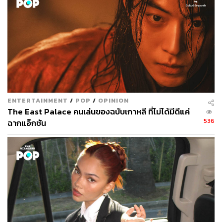
เชียลด้วย
นอกจากการทำอาหารแล้ว ความหลากหลายทางอารมณ์
และบทบาทที่แตกต่างกันก็เป็นส่วนช่วยให้การเดินทางของ
พวกเขาดูมีชีวิตชีวา ไม่ว่าจะเป็น ไลออส อัศวินหนุ่มที่
หลงใหลในการลิ้มรสสิ่งต่างๆ มาร์ซิล เอลฟ์สาวรันทดที่ขยัน
ปล่อยมีมอย่างไม่ลดละ แต่ลึกๆ แล้วเธอก็กลัวว่าตัวเองจะเป็น
ภาระให้กับคนอื่น ซิลแช็ค สมาชิกตัวเล็กที่มีความเป็นผู้ใหญ่
และ เซนชิน คนแคระที่เนิร์ดเรื่องอาหาร ซึ่งทั้งหมดทั้งมวลนี้
ENTERTAINMENT
/
POP
/
OPINION
เมื่อประกอบร่างกันกลายเป็นปาร์ตี้ พวกเขาก็ยิ่งสร้างสีสันให้
The East Palace คนเล่นของฉบับเกาหลี ที่ไม่ได้มีดีแค่
แก่เรื่องราวมากขึ้น
536
ฉากแอ็กชัน