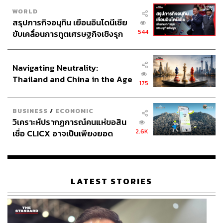
WORLD
สรุปภารกิจอนุทิน เยือนอินโดนีเซีย
544
ขับเคลื่อนการทูตเศรษฐกิจเชิงรุก
ประกาศหุ้นส่วนยุทธศาสตร์ไทย –
อินโดนีเซีย
TAGS:
Netflix
Anime
การทำอาหาร
Navigating Neutrality:
Delicious in Dungeon
Thailand and China in the Age
175
of a New Global Order
BUSINESS
/
ECONOMIC
วิเคราะห์ปรากฏการณ์คนแห่ขอสิน
2.6K
เชื่อ CLICX อาจเป็นเพียงยอด
ภูเขาน้ำแข็ง ของปัญหาหนี้ครัว
เรือนไทยที่ถูกซุกไว้
3.1K
LATEST STORIES
ABOUT THE AUTHOR
กษาปณ์ หาญดิฐกุล
นักศึกษาภาพยนตร์ ผู้ชื่นชอบหนังนอกกระแส