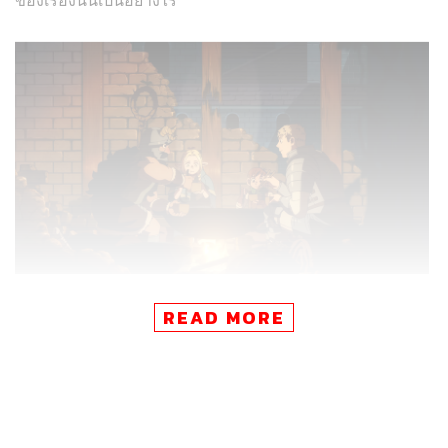
Delicious in Dungeon
คือผลงานที่ดัดแปลงมาจากมังงะชื่อ
READ MORE
เดียวกันของ เรียวโกะ คุอิ ว่าด้วยเรื่องราวของ ไลออส กับ
กลุ่มนักผจญภัยที่เข้าไปปราบมังกรในดันเจียน แต่เนื่องจาก
ความหิวพวกเขาเลยพลาดท่าโดนมันเล่นงาน จนทำให้น้อง
สาวอย่าง ฟาริน ถูกจับกิน กระนั้น ก่อนที่เธอจะถูกกลืนอย่าง
สมบูรณ์ หญิงสาวก็ได้ใช้เวทมนตร์เพื่อพาทุกคนออกมาข้าง