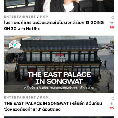
ENTERTAINMENT
/
POP
ไมร่า มณีภัสสร จะร่วมแสดงในโปรเจกต์รีเมก 13 GOING
88
ON 30 จาก Netflix
อีกทั้งการได้สตูดิโอ TRIGGER มารับหน้าที่ผลิตก็เป็นส่วน
สำคัญอย่างมากในการช่วยยกระดับจังหวะมุกต่างๆ ภายใน
เรื่อง และสิ่งที่เด่นชัดเลยคือ พวกเขาเก็บรายละเอียดของเรื่อง
ราวที่อ้างอิงมาจากเกม RPG ได้อย่างครบถ้วนทุกประการ
(เรียวโกะ คุอิ เป็นแฟนตัวยงของเกม Baldur’s Gate)
โดยเฉพาะเมื่อนำการเดินทางที่อ้อยอิ่งของก๊วนทำอาหารมา
เทียบเคียงกับวลีสุดคลาสสิกในหมู่คนเล่นเกมอย่าง “ต่อให้จะ
แวะข้างทางแค่ไหน แต่ภารกิจของเราก็ไม่หนีไปไหน”
ประโยคนี้ช่างเป็นสิ่งที่เหมาะสมเหลือเกินในการนิยามถึงวิถี
ชีวิตของพวกเขา
เพราะต่อให้สถานการณ์ของน้องสาวจะ
ENTERTAINMENT
/
POP
หน้าสิ่วหน้าขวานเพียงใด แต่การแวะข้างทางก่อนย่อมเป็นสิ่ง
THE EAST PALACE IN SONGWAT เหลืออีก 3 วันก่อน
ที่คนรัก RPG ต้องเคยทำ
215
‘วังหลวงต้องคำสาป’ ต้องปิดลง
และ เรียวโกะ คุอิ เองก็เข้าใจถึงความรู้สึกนั้น เขาจึงเอามัน