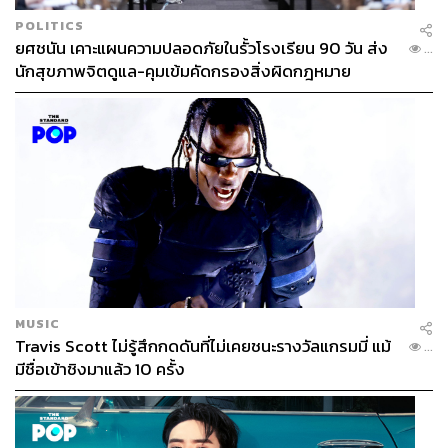
POLITICS
ยศชนัน เคาะแผนความปลอดภัยในรั้วโรงเรียน 90 วัน ส่ง
...
นักสุขภาพจิตดูแล-คุมเข้มคัดกรองสิ่งผิดกฎหมาย
MUSIC
Travis Scott ไม่รู้สึกกดดันที่ไม่เคยชนะรางวัลแกรมมี่ แม้
...
มีชื่อเข้าชิงมาแล้ว 10 ครั้ง