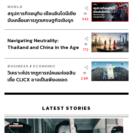
WORLD
สรุปภารกิจอนุทิน เยือนอินโดนีเซีย
542
ขับเคลื่อนการทูตเศรษฐกิจเชิงรุก
ประกาศหุ้นส่วนยุทธศาสตร์ไทย –
อินโดนีเซีย
Navigating Neutrality:
Thailand and China in the Age
172
of a New Global Order
BUSINESS
/
ECONOMIC
วิเคราะห์ปรากฏการณ์คนแห่ขอสิน
2.6K
เชื่อ CLICX อาจเป็นเพียงยอด
ภูเขาน้ำแข็ง ของปัญหาหนี้ครัว
เรือนไทยที่ถูกซุกไว้
LATEST STORIES