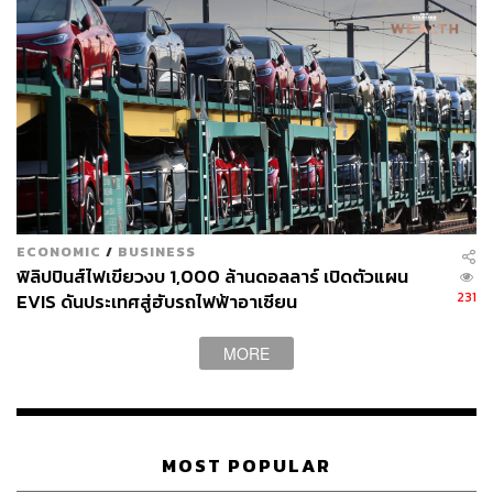
ข้อมูลตรงกันว่า สว. รายนี้เดินทางออกจากพื้นที่ไปเรียบร้อย
แล้ว ซึ่งสำนักข่าวกำลังรอข้อเท็จจริงจากฝ่ายรักษาความ
ปลอดภัยของวุฒิสภาอย่างเป็นทางการ
ขณะเดียวกัน อิสราเอลิโต ตอร์เรออน ทนายความส่วนตัว
ของ เดลา โรซา ได้โพสต์รูปภาพของอดีต ผบ.ตร.ว่า ยังคงอยู่
ในสภาเมื่อเวลา 1.11 น. ของวันนี้ (14 พฤษภาคม) เพื่อสยบ
ข่าวลือทั้งหมด
“ผมได้คุยกับเขาในฐานะทนายความของเขาว่า ‘คุณวางแผน
ECONOMIC
/
BUSINESS
ออกจากสภาไหม?’ เขาบอกว่าเขาไม่มีแผนอะไรเลย” ทนาย
ฟิลิปปินส์ไฟเขียวงบ 1,000 ล้านดอลลาร์ เปิดตัวแผน
ให้สัมภาษณ์เป็นภาษาตากาล็อก
231
EVIS ดันประเทศสู่ฮับรถไฟฟ้าอาเซียน
ภาพ:
Eloisa Lopez / Reuters
MORE
อ้างอิง:
https://newsinfo.inquirer.net/2228588/where-is-bato-
dela-rosa
https://edition.cnn.com/2026/05/13/asia/philippines-d
MOST POPULAR
ela-rosa-icc-arrest-warrant-intl-hnk