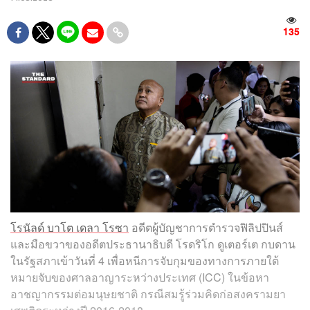
135
โรนัลด์ บาโต เดลา โรซา
อดีตผู้บัญชาการตำรวจฟิลิปปินส์
และมือขวาของอดีตประธานาธิบดี โรดริโก ดูเตอร์เต กบดาน
ในรัฐสภาเข้าวันที่ 4 เพื่อหนีการจับกุมของทางการภายใต้
หมายจับของศาลอาญาระหว่างประเทศ (ICC) ในข้อหา
อาชญากรรมต่อมนุษยชาติ กรณีสมรู้ร่วมคิดก่อสงครามยา