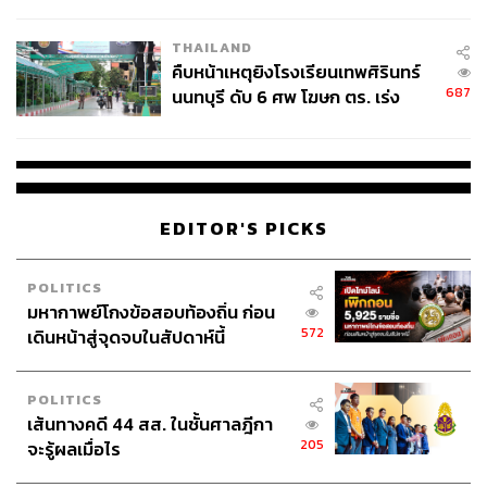
THAILAND
ABOUT THE AUTHOR
คืบหน้าเหตุยิงโรงเรียนเทพศิรินทร์
687
นนทบุรี ดับ 6 ศพ โฆษก ตร. เร่ง
อัยย์ลดา แซ่โค้ว
สอบปมขโมยปืนปู่ก่อเหตุ
Content Creator กองบรรณาธิการข่าวต่าง
ประเทศ THE STANDARD
EDITOR'S PICKS
POLITICS
มหากาพย์โกงข้อสอบท้องถิ่น ก่อน
572
เดินหน้าสู่จุดจบในสัปดาห์นี้
POLITICS
เส้นทางคดี 44 สส. ในชั้นศาลฎีกา
205
จะรู้ผลเมื่อไร