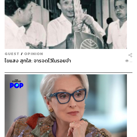
GUEST
/
OPINION
ไขแสง สุกใส: จารจดไว้ในรอยจำ
...