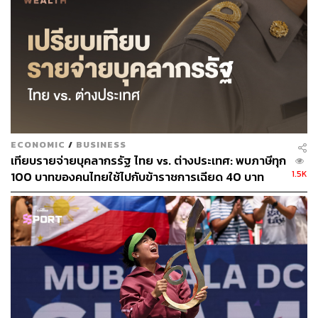
ประเด็นสำคัญที่ทำให้มือขวาของดูเตอร์เตต้องเข้าอาคาร
วุฒิสภาในวันที่ 11 พฤษภาคมที่ผ่านมา เพราะเกิดเรื่องใหญ่
ทางการเมืองอย่างศึกสายเลือดทางการเมืองระหว่างตระกูลดู
เตอร์เตกับตระกูลมาร์กอส (รัฐบาลชุดปัจจุบัน)
อย่างแรกคือการเปลี่ยนตัวประธาน สว. เดลา โรซา ต้องมาลง
คะแนนเสียงให้ อลัน ปีเตอร์ คาเยตาโน ซึ่งพันธมิตรของดู
เตอร์เต ขึ้นเป็นประธานคนใหม่ ขณะที่ ซารา ดูเตอร์เต รอง
ECONOMIC
/
BUSINESS
เทียบรายจ่ายบุคลากรรัฐ ไทย vs. ต่างประเทศ: พบภาษีทุก
ประธานาธิบดีฟิลิปปินส์ ถูกสมาชิกสภาผู้แทนราษฎรลงมติ
1.5K
100 บาทของคนไทยใช้ไปกับข้าราชการเฉียด 40 บาท
ถอดถอนออกจากตำแหน่ง (Impeachment) และต้องรอการ
พิจารณาในชั้น สว. ต่อไป
แต่เมื่อเขาปรากฏตัวในรอบ 6 เดือน เจ้าหน้าที่หน่วยสืบสวน
เข้าประชิดตัวเพื่อจับกุม จนเกิดภาพหลบหนีในอาคารวุฒิสภา
ที่เป็นไวรัลทั่วโลก ปรากฏให้เห็น เดลา โรซา วิ่งหนีเจ้าหน้าที่
ตามทางเดินแคบๆ ขึ้นบันไดหนีไฟ มุดผ่านประตูหลายชั้น
โดยบางจังหวะเขาล้มลงกับพื้น แต่ก็รีบลุกขึ้นมาวิ่งต่อ จน
สามารถพุ่งตัวเข้าไปในห้องประชุม สว.ได้สำเร็จ