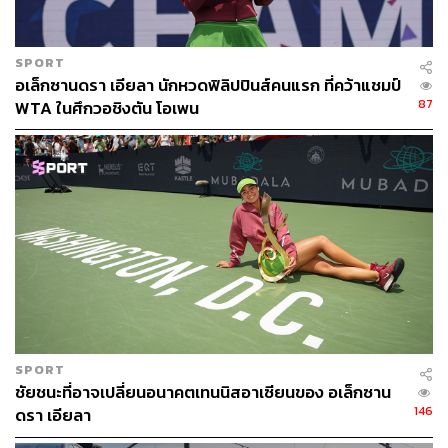
สาเหตุที่ เดลา โรซา เลือกห้องประชุม สว. เพราะเจ้าหน้าที่
SPORT
ตำรวจไม่มีอำนาจเข้าไปจับกุมสมาชิกสภา โดยไม่ได้รับ
อเล็กซานดรา เอียลา นักหวดฟิลิปปินส์คนแรก ที่คว้าแชมป์
อนุญาตจากประธาน สว. หรือระหว่างที่สภากำลังดำเนินการ
87
WTA ในศึกวอชิงตัน โอเพน
ประชุมอยู่ ขณะที่ สว. ประกาศใช้มติคุ้มครอง (Protective
Custody) เดลา โรซา โดยอ้างว่า เป็นการรักษาความ
ปลอดภัยและความศักดิ์สิทธิ์ของฝ่ายนิติบัญญัติ
ในช่วง 3 วันที่ผ่านมา สถานการณ์ยังคงดุเดือด เพราะ เดลา
โรซา ยังปักหลักอยู่ในอาคารวุฒิสภา 2 คืน โดยเปิดใจผ่าน
Facebook Live ทั้งน้ำตาว่า นี่คือ ‘จุดที่ต่ำที่สุดในชีวิต’ พร้อม
ยืนยันว่า ICC ไม่มีอำนาจจับกุมเขา หากไม่ผ่านความเห็น
ชอบจากศาลสูงสุดฟิลิปปินส์
อย่างไรก็ดี Inquirer สื่อฟิลิปปินส์ รายงานว่า หลังเกิดเหตุเสียง
SPORT
ปืนดังหลายนัดในช่วงเย็นวันที่ 13 พฤษภาคมที่ผ่านมา ซึ่งไม่
ชัยชนะที่อาจเปลี่ยนอนาคตเทนนิสอาเซียนของ อเล็กซาน
ทราบว่าใครคือผู้ก่อเหตุ ท่ามกลางกระแสคาดเดาว่า เจ้า
146
ดรา เอียลา
หน้าที่บุกจับตัว เดลา โรซา ปรากฏว่า แหล่งข่าวหลายรายให้