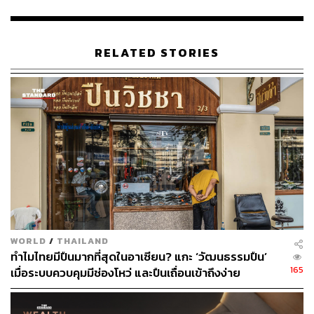
เสพติด แต่ก็มองว่า เป็นการลดจำนวนอาชญากรในสังคมได้
1 คนในเวลาเดียวกัน
RELATED STORIES
ทั้งนี้ รัฐบาลฟิลิปปินส์ประกาศว่า ผู้เสียชีวิตจากสงครามยา
เสพติดมีจำนวน 6,248 คน แต่นักกิจกรรมด้านสิทธิมนุษยชน
โต้แย้งว่า จำนวนผู้เสียชีวิตที่แท้จริงสูงกว่าตัวเลขของ
ทางการ โดยมีการตั้งข้อสังเกตว่า ผู้ต้องสงสัยและกลุ่มคน
ยากจนจำนวนหนึ่งถูกสังหารอย่างมีเงื่อนงำ ซึ่งปรากฏว่า
พวกเขาอยู่ลิสต์รายชื่อบัญชีเฝ้าระวังของดูเตอร์เต
ปฏิบัติการจับกุมมือขวาดูเตอร์เตเป็นอย่างไร
ต้องย้อนความว่า ก่อนหน้านี้ เดลา โรซา ไม่ได้ปรากฏตัวต่อ
WORLD
/
THAILAND
หน้าสาธารณะตั้งแต่ช่วงปลายปี 2025 หรือประมาณ 6 เดือน
ทำไมไทยมีปืนมากที่สุดในอาเซียน? แกะ ‘วัฒนธรรมปืน’
165
เต็ม ท่ามกลางกระแสข่าวว่า ICC ได้ออกหมายจับลับ (Secret
เมื่อระบบควบคุมมีช่องโหว่ และปืนเถื่อนเข้าถึงง่าย
Warrant) ทำให้เขาเก็บตัวเงียบ ไม่เข้าประชุมวุฒิสภา และไม่
ให้สัมภาษณ์สื่อเพื่อหลีกเลี่ยงการจับกุม