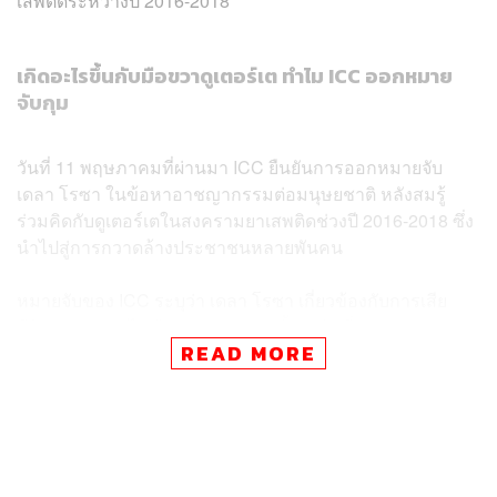
เสพติดระหว่างปี 2016-2018
เกิดอะไรขึ้นกับมือขวาดูเตอร์เต ทำไม ICC ออกหมาย
จับกุม
วันที่ 11 พฤษภาคมที่ผ่านมา ICC ยืนยันการออกหมายจับ
เดลา โรซา ในข้อหาอาชญากรรมต่อมนุษยชาติ หลังสมรู้
ร่วมคิดกับดูเตอร์เตในสงครามยาเสพติดช่วงปี 2016-2018 ซึ่ง
นำไปสู่การกวาดล้างประชาชนหลายพันคน
หมายจับของ ICC ระบุว่า เดลา โรซา เกี่ยวข้องกับการเสีย
ชีวิตของบุคคลไม่น้อยกว่า 32 ราย ตั้งแต่วันที่ 3 กรกฎาคม
READ MORE
2016 จนถึงสิ้นเดือนเมษายน 2018 ในประเทศฟิลิปปินส์ โดยชี้
ว่า เป็น ‘ตัวการร่วมทางอ้อม’ และ ‘สร้างแผนการร่วมกัน’
เพื่อสังหารผู้ที่ถูกกล่าวหาว่า เป็นอาชญากร ตลอดจน
ประชาชนที่ต้องสงสัยว่าเกี่ยวข้องกับยาเสพติด
ตามรายงานของ Reuters เดลา โรซา มีบทบาทสำคัญใน