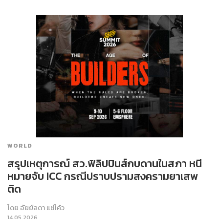
WORLD
สรุปเหตุการณ์ สว.ฟิลิปปินส์กบดานในสภา หนี
หมายจับ ICC กรณีปราบปรามสงครามยาเสพ
ติด
โดย
อัยย์ลดา แซ่โค้ว
14.05.2026