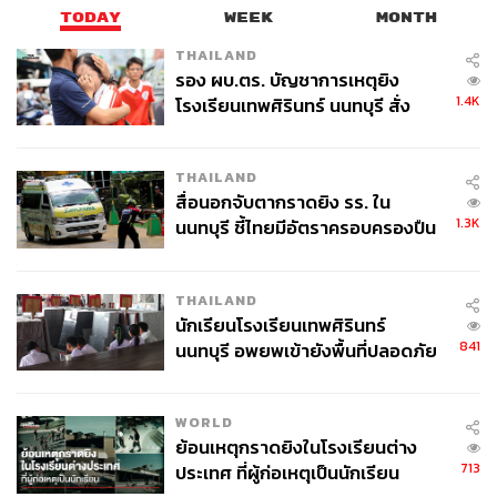
https://www.nytimes.com/2026/05/13/world/asia/dute
TODAY
WEEK
MONTH
rte-icc-bato-delarosa-philippines-senate-shooting.ht
THAILAND
ml
รอง ผบ.ตร. บัญชาการเหตุยิง
https://newsinfo.inquirer.net/2228600/bato-dela-rosa-
1.4K
โรงเรียนเทพศิรินทร์ นนทบุรี สั่ง
still-in-senate-doesnt-plan-to-leave-bondoc
ค้นหา 2 รอบยืนยันไร้คนติดค้าง พบ
https://www.reuters.com/world/asia-pacific/who-is-ro
ศพปู่-ย่าที่บ้านพักผู้ก่อเหตุ
nald-dela-rosa-philippine-senator-centre-senate-sho
THAILAND
otout-2026-05-13/
สื่อนอกจับตากราดยิง รร. ใน
1.3K
นนทบุรี ชี้ไทยมีอัตราครอบครองปืน
สูงในระดับต้นของภูมิภาค
TAGS:
ICC
Sara Duterte
Philippines
Rodrigo Duterte
Ronald dela Rosa
THAILAND
นักเรียนโรงเรียนเทพศิรินทร์
841
นนทบุรี อพยพเข้ายังพื้นที่ปลอดภัย
ชั่วคราว หลังเหตุใช้อาวุธปืนภายใน
โรงเรียนคลี่คลาย
WORLD
ย้อนเหตุกราดยิงในโรงเรียนต่าง
713
ประเทศ ที่ผู้ก่อเหตุเป็นนักเรียน
135