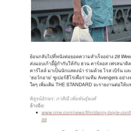
ย้อนกลับไปที่หนังต่อยอดความสำเร็จอย่าง
28 Wee
ส่งมอบเก้าอี้ผู้กำกับให้กับ
ฮวน คาร์ลอส เฟรสนาดิ
คาร์ไลล์
มาเป็นนักแสดงนำ ร่วมด้วย
โรส เบิร์น
แล
‘ฮอว์กอาย’ ซูเปอร์ฮีโร่เพื่อร่วมทีม Avengers อย่า
ใดๆ เพิ่มเติม THE STANDARD จะรายงานต่อให้แฟ
พิสูจน์อักษร:
ภาสิณี เพิ่มพันธุ์พงศ์
อ้างอิง:
www.nme.com/news/film/danny-boyle-confi
99