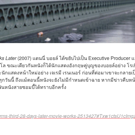
ks Later
(2007) แดนนี่ บอยล์ ได้ขยับไปเป็น Executive Producer 
ลโล
ขณะเดียวกันหนังก็ได้นักแสดงอังกฤษคู่บุญของบอยล์อย่าง โ
รเ
ะนักแสดงหน้าใหม่อย่าง
เจเรมี เรนเนอร์
ก่อนที่ต่อมาเขาจะกลายเป
งทุกวันนี้ ถึงแม้ตอนนี้หนังจะยังไม่มีกำหนดเข้าฉาย หากมีข่าวคืบหน
นหนังสายซอมบี้ได้ทราบอีกครั้ง
rms-third-28-days-later-movie-works-2513427#Txw1ctsU1cImg