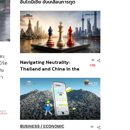
อินโดนีเซีย ขับเคลื่อนการทูต
เศรษฐกิจเชิงรุก ประกาศหุ้น
ส่วนยุทธศาสตร์ไทย –
อินโดนีเซีย
และ
Navigating Neutrality:
บิร์ต
136
Thailand and China in the
็น
Age of a New Global
้า
Order
z01.
BUSINESS
/
ECONOMIC