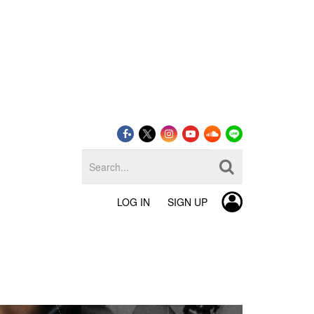
LOG IN
SIGN UP