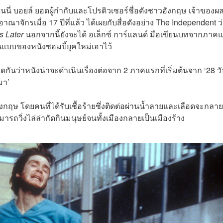
นี่ บอยล์ ยอดผู้กำกับและโปรดิวเซอร์ชื่อดังชาวอังกฤษ เจ้าของ
าจักรเมื่อ 17 ปีที่แล้ว ได้เผยกับสื่อดังอย่าง The Independent ว่า
s Later
นอกจากนี้ยังจะได้ อเล็กซ์ การ์แลนด์ มือเขียนบทจากภาค
ต้นแบบของหนังซอมบี้ยุคใหม่เอาไว้
ดกันว่าหนังน่าจะดำเนินเรื่องต่อจาก 2 ภาคแรกที่เริ่มต้นจาก ‘28 วั
อมา’
งกฤษ โดยคนที่ได้รับเชื้อร้ายซึ่งติดต่อผ่านน้ำลายและเลือดจะกลาย
ารถวิ่งไล่ล่ากัดกินมนุษย์จนทั้งเมืองกลายเป็นเมืองร้าง