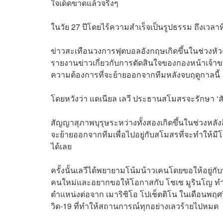
ใจเด็ดขาดแล้วจริงๆ
ในวัย 27 ปีโดยไร้ความสำเร็จเป็นรูปธรรม ถึงเวลา
ข่าวสะเทือนวงการฟุตบอลอังกฤษเกิดขึ้นในช่วงหัวค่ำ
รายงานข่าวเกี่ยวกับการตัดสินใจของกองหน้าเจ้าขอ
ความต้องการที่จะย้ายออกจากทีมหลังจบฤดูกาลนี้
โดยหวังว่า แดเนียล เลวี ประธานสโมสรจะรักษา ‘สัญญ
สัญญาสุภาพบุรุษระหว่างทั้งสองเกิดขึ้นในช่วงหลังสิ
จะย้ายออกจากทีมเพื่อไปอยู่กับสโมสรที่จะทำให้
ได้เลย
ครั้งนั้นเลวีได้พยายามโน้มน้าวเคนโดยขอให้อยู่กับท
คนใหม่และอยากขอให้โอกาสกับ โชเซ มูรินโญ ทำที
ตำแหน่งต่อจาก เมาริซิโอ​ โปเช็ตติโน ในเดือนพฤศ
วิด-19 ที่ทำให้สถานการณ์ทุกอย่างเลวร้ายไปหมด