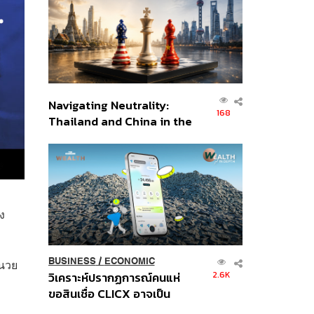
อินโดนีเซีย
Navigating Neutrality:
168
Thailand and China in the
Age of a New Global
Order
ง
BUSINESS
/
ECONOMIC
ำนวย
2.6K
วิเคราะห์ปรากฏการณ์คนแห่
ขอสินเชื่อ CLICX อาจเป็น
เพียงยอดภูเขาน้ำแข็ง ของ