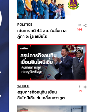
POLITICS
196
เส้นทางคดี 44 สส. ในชั้นศาล
ฎีกา จะรู้ผลเมื่อไร
WORLD
539
สรุปภารกิจอนุทิน เยือน
อินโดนีเซีย ขับเคลื่อนการทูต
เศรษฐกิจเชิงรุก ประกาศหุ้น
ส่วนยุทธศาสตร์ไทย –