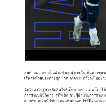
สุดท้ายพวกเขาเป็นฝ่ายพ่ายแพ้ และในเส้นทางของกา
เส้นสุดท้ายของท้ายสุด’” ก็หมดความหวังลงไปอย่า
นั่นจึงนำไปสู่การตัดสินใจที่เด็ดขาดของเคน โดยได้
การฝ่ายปฏิบัติการ, สตีฟ ฮิตเชน ผู้อำนวยการฝ่ายเ
ตายตัวแทน แม้ว่าการทดแทนกองหน้าที่มีผลงานระดับ