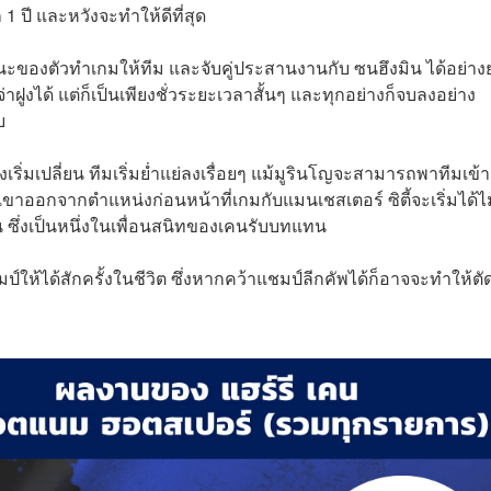
1 ปี และหวังจะทำให้ดีที่สุด
ของตัวทำเกมให้ทีม และจับคู่ประสานงานกับ ซนฮึงมิน ได้อย่า
ฝูงได้ แต่ก็เป็นเพียงชั่วระยะเวลาสั้นๆ และทุกอย่างก็จบลงอย่าง
บ
ิ่มเปลี่ยน ทีมเริ่มย่ำแย่ลงเรื่อยๆ แม้มูรินโญจะสามารถพาทีมเข้
เขาออกจากตำแหน่งก่อนหน้าที่เกมกับแมนเชสเตอร์ ซิตี้จะเริ่มได้ไม
 ซึ่งเป็นหนึ่งในเพื่อนสนิทของเคนรับบทแทน
ป์ให้ได้สักครั้งในชีวิต ซึ่งหากคว้าแชมป์ลีกคัพได้ก็อาจจะทำให้ตั