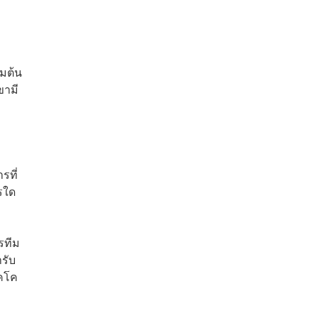
่มต้น
ขามี
รที่
รใด
รทีม
รับ
รคโค