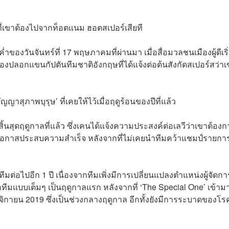
ที่เขาต้องไปจากท็อตแนม ฮอตสเปอร์เสียที
ของวันจันทร์ที่ 17 พฤษภาคมที่ผ่านมา เมื่อสื่อมวลชนเมืองผู้ดีเริ
งปลอกแขนกัปตันทีมชาติอังกฤษที่ได้แจ้งต่อต้นสังกัดสเปอร์สว่าเ
าสุภาพบุรุษ’ ที่เคยให้ไว้เมื่อฤดูร้อนของปีที่แล้ว
้นสุดฤดูกาลที่แล้ว ซึ่งเคนได้แจ้งความประสงค์ต่อเลวีว่าเขาต้องกา
มีโอกาสประสบความสำเร็จ หลังจากที่ไม่เคยนำทีมคว้าแชมป์รายกา
ีมต่อไปอีก 1 ปี เนื่องจากทีมเพิ่งมีการเปลี่ยนแปลงตำแหน่งผู้จัดกา
มแบบเต็มๆ เป็นฤดูกาลแรก หลังจากที่ ‘The Special One’ เข้ามา
จิกายน 2019 ซึ่งเป็นช่วงกลางฤดูกาล อีกทั้งยังมีการระบาดของโ