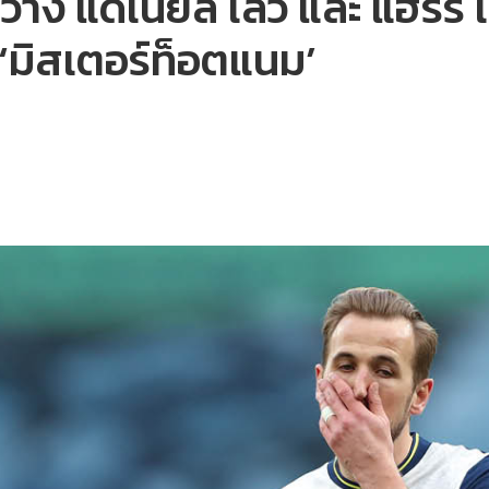
าง แดเนียล เลวี และ แฮร์รี เ
‘มิสเตอร์ท็อตแนม’