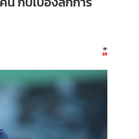
คน กับเบื้องลึกการ
89