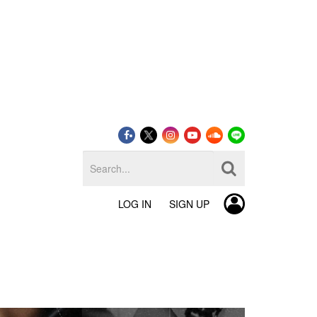
LOG IN
SIGN UP