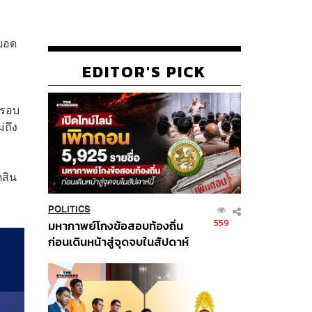
งยอด
EDITOR'S PICK
ารอบ
่ถึง
ดสิน
POLITICS
559
มหากาพย์โกงข้อสอบท้องถิ่น
ก่อนเดินหน้าสู่จุดจบในสัปดาห์
นี้