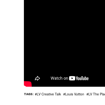
TAGS:
LV Creative Talk
Louis Vuitton
LV The Pl