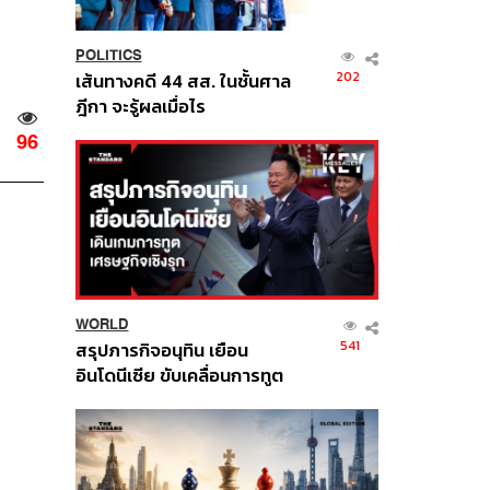
POLITICS
202
เส้นทางคดี 44 สส. ในชั้นศาล
ฎีกา จะรู้ผลเมื่อไร
96
WORLD
541
สรุปภารกิจอนุทิน เยือน
อินโดนีเซีย ขับเคลื่อนการทูต
เศรษฐกิจเชิงรุก ประกาศหุ้น
ส่วนยุทธศาสตร์ไทย –
อินโดนีเซีย