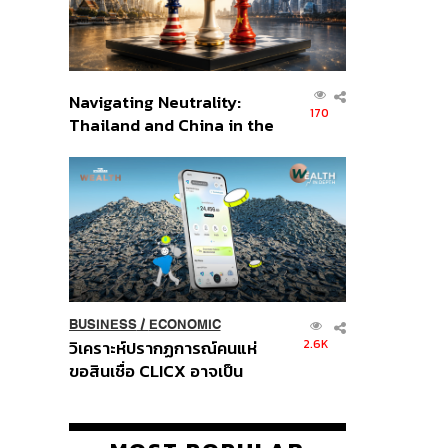
Navigating Neutrality:
170
Thailand and China in the
Age of a New Global
Order
BUSINESS
/
ECONOMIC
2.6K
วิเคราะห์ปรากฏการณ์คนแห่
ขอสินเชื่อ CLICX อาจเป็น
เพียงยอดภูเขาน้ำแข็ง ของ
ปัญหาหนี้ครัวเรือนไทยที่ถูกซุก
ไว้