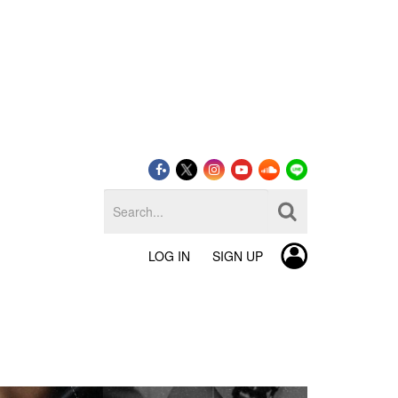
LOG IN
SIGN UP