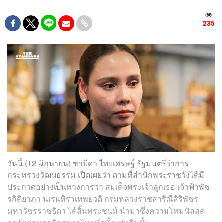
235
วันนี้ (12 มิถุนายน) ซาบีดา ไทยเศรษฐ์ รัฐมนตรีว่าการ
กระทรวงวัฒนธรรม เปิดเผยว่า ตามที่สำนักพระราชวังได้มี
ประกาศอย่างเป็นทางการว่า สมเด็จพระเจ้าลูกเธอ เจ้าฟ้าพัช
รกิติยาภา นเรนทิราเทพยวดี กรมหลวงราชสาริณีสิริพัชร
มหาวัชรราชธิดา ได้สิ้นพระชนม์ นำมาซึ่งความโทมนัสสุด