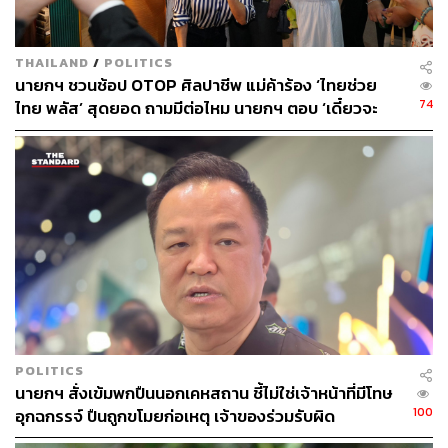
สำหรับกิจกรรมทางศาสนา ศิลปะ วัฒนธรรม และงาน
ประเพณีของประชาชนในส่วนภูมิภาค รวมถึงประเพณีนิยม
THAILAND
/
POLITICS
ต่าง ๆ ที่จัดขึ้นตามวิถีชีวิต ขนบธรรมเนียม และวัฒนธรรม
นายกฯ ชวนช้อป OTOP ศิลปาชีพ แม่ค้าร้อง ‘ไทยช่วย
ของแต่ละท้องถิ่นนั้น ยังคงสามารถดำเนินการได้ตามปกติ
74
ไทย พลัส’ สุดยอด ถามมีต่อไหม นายกฯ ตอบ ‘เดี๋ยวจะ
โดยขอให้พิจารณาปรับรูปแบบกิจกรรมให้มีความเหมาะสม
พยายาม’
กับช่วงเวลาแห่งการถวายความอาลัย อาทิ การแต่งกายอย่าง
สุภาพเหมาะสม การยืนสงบนิ่ง การถวายความอาลัย หรือ
การน้อมรำลึกในพระกรุณาธิคุณก่อนเริ่มกิจกรรมตามความ
เหมาะสม
ตลอดจนการปฏิบัติตามแนวทางที่สำนักพระราชวัง สำนัก
นายกรัฐมนตรี หรือหน่วยงานที่เกี่ยวข้องกำหนด โดยคำนึงถึง
ความเหมาะสมของกาลเทศะและอัตลักษณ์ทางวัฒนธรรม
ของแต่ละพื้นที่
POLITICS
นายกฯ สั่งเข้มพกปืนนอกเคหสถาน ชี้ไม่ใช่เจ้าหน้าที่มีโทษ
“กระทรวงวัฒนธรรมและหน่วยงานในสังกัดทุกแห่ง จะปฏิบัติ
100
อุกฉกรรจ์ ปืนถูกขโมยก่อเหตุ เจ้าของร่วมรับผิด
หน้าที่ด้วยความจงรักภักดีและสำนึกในพระกรุณาธิคุณอย่าง
หาที่สุดมิได้ พร้อมระดมสรรพกำลัง บุคลากร องค์ความรู้