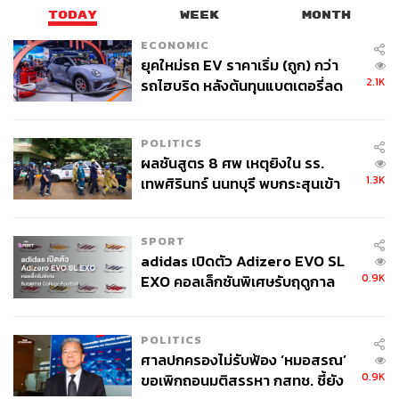
TODAY
WEEK
MONTH
ECONOMIC
ABOUT THE AUTHOR
ยุคใหม่รถ EV ราคาเริ่ม (ถูก) กว่า
2.1K
รถไฮบริด หลังต้นทุนแบตเตอรี่ลด
THE STANDARD TEAM
ลง - จีนแห่บุกตลาดเกิดใหม่
กองบรรณาธิการ THE STANDARD
POLITICS
ABOUT THE PHOTOGRAPHER
ผลชันสูตร 8 ศพ เหตุยิงใน รร.
ฐานิส สุดโต
1.3K
เทพศิรินทร์ นนทบุรี พบกระสุนเข้า
บรรณาธิการภาพ ประจำสำนักข่าว THE
จุดสำคัญ ‘ศีรษะ-หน้าอก’ ครูถูกยิง
STANDARD
4 นัด จากระยะไกล
SPORT
adidas เปิดตัว Adizero EVO SL
0.9K
EXO คอลเล็กชันพิเศษรับฤดูกาล
College Football
POLITICS
ศาลปกครองไม่รับฟ้อง ‘หมอสรณ’
0.9K
ขอเพิกถอนมติสรรหา กสทช. ชี้ยัง