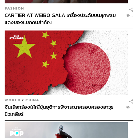
FASHION
CARTIER AT WEIBO GALA เครื่องประดับบนลุคพรม
...
แดงของแขกคนสำคัญ
WORLD
/
CHINA
จีนเรียกร้องให้ญี่ปุ่นยุติการพิจารณาครอบครองอาวุธ
...
นิวเคลียร์