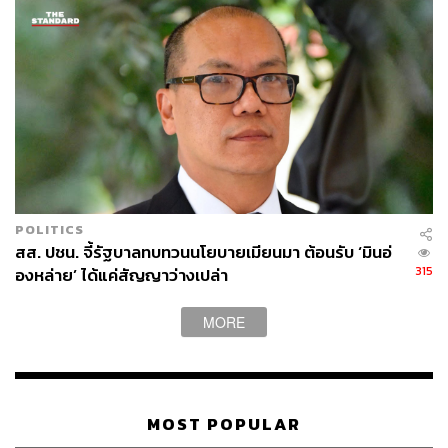
และเครือข่ายทางวัฒนธรรมทุกภาคส่วน เพื่อให้การดำเนิน
งานทุกภารกิจที่เกี่ยวข้องกับพระราชพิธีพระศพเป็นไปด้วย
ความเรียบร้อย ถูกต้องตามโบราณราชประเพณี และสมพระ
เกียรติยศอย่างสูงสุด” รัฐมนตรีว่าการกระทรวงวัฒนธรรม
กล่าว
TAGS:
สมเด็จพระเจ้าลูกเธอ เจ้าฟ้าพัชรกิติยาภา นเรนทิรา
เทพยวดี
ประสพ เรียงเงิน
ซาบีดา ไทยเศรษฐ์
นายกรัฐมนตรี
การอัญเชิญพระบรมศพ
พระราชพิธีพระบรมศพ
POLITICS
สำนักนายกรัฐมนตรี
กระทรวงวัฒนธรรม
สส. ปชน. จี้รัฐบาลทบทวนนโยบายเมียนมา ต้อนรับ ‘มินอ่
สำนักพระราชวัง
อนุทิน ชาญวีรกูล
ไว้อาลัย
315
องหล่าย’ ได้แค่สัญญาว่างเปล่า
MORE
MOST POPULAR
235