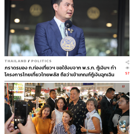
จัดเจ้าหน้าที่ร่วมปฏิบัติงานในภารกิจที่เกี่ยวข้อง ดูแลและ
อำนวยความสะดวกแก่ประชาชนที่เดินทางมาร่วมถวาย
ความเคารพพระศพ รวมทั้งสนับสนุนการประชาสัมพันธ์และ
เผยแพร่ข้อมูลข่าวสารที่ถูกต้อง เพื่อให้ประชาชนทั่วประเทศ
ได้รับทราบแนวทางปฏิบัติและสามารถร่วมถวายความอาลัย
ได้อย่างเหมาะสมและสมพระเกียรติ
รัฐมนตรีว่าการกระทรวงวัฒนธรรม กล่าวเพิ่มเติมว่า ตามที่
รัฐบาลได้มีประกาศให้สถานที่ราชการ รัฐวิสาหกิจ หน่วยงาน
THAILAND
/
POLITICS
ของรัฐ และสถานศึกษาทุกแห่ง ลดธงครึ่งเสาเป็นเวลา 15 วัน
ภราดรมอง ก.ท่องเที่ยวฯ ขอใช้งบจาก พ.ร.ก. กู้เงินฯ ทำ
และให้ข้าราชการ พนักงานรัฐวิสาหกิจ และเจ้าหน้าที่ของรัฐ
57
โครงการไทยเที่ยวไทยพลัส ถือว่าเข้าเกณฑ์กู้เงินฉุกเฉิน
ไว้ทุกข์เป็นเวลา 15 วัน ตั้งแต่วันที่ 12 มิถุนายน เป็นต้นไปนั้น
กระทรวงวัฒนธรรมจะประสานหน่วยงานในสังกัดและเครือ
ข่ายทางวัฒนธรรมทั่วประเทศ เพื่อให้การดำเนินภารกิจ
กิจกรรม และงานพิธีต่าง ๆ ของภาครัฐเป็นไปด้วยความ
เหมาะสม สอดคล้องกับช่วงเวลาแห่งการถวายความอาลัย
และเป็นไปตามแนวทางที่รัฐบาล สำนักนายกรัฐมนตรี สำนัก
พระราชวัง และหน่วยงานที่เกี่ยวข้องกำหนด