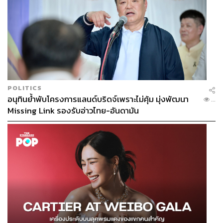
POLITICS
อนุทินย้ำพับโครงการแลนด์บริดจ์เพราะไม่คุ้ม มุ่งพัฒนา
...
Missing Link รองรับอ่าวไทย-อันดามัน