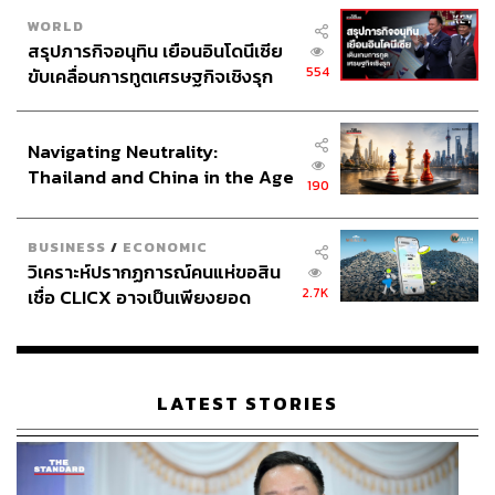
WORLD
สรุปภารกิจอนุทิน เยือนอินโดนีเซีย
554
ขับเคลื่อนการทูตเศรษฐกิจเชิงรุก
ประกาศหุ้นส่วนยุทธศาสตร์ไทย –
อินโดนีเซีย
Navigating Neutrality:
Thailand and China in the Age
190
of a New Global Order
BUSINESS
/
ECONOMIC
วิเคราะห์ปรากฏการณ์คนแห่ขอสิน
2.7K
เชื่อ CLICX อาจเป็นเพียงยอด
ภูเขาน้ำแข็ง ของปัญหาหนี้ครัว
เรือนไทยที่ถูกซุกไว้
LATEST STORIES