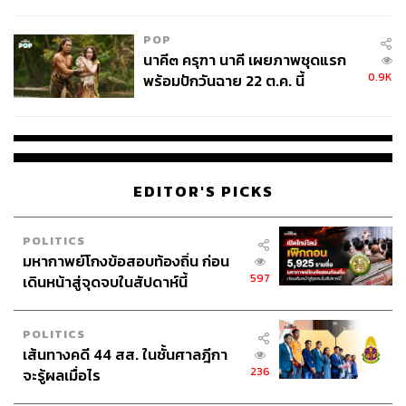
ไม่ใช่ผู้เดือดร้อนเสียหาย
POP
นาคี๓ ครุฑา นาคี เผยภาพชุดแรก
0.9K
พร้อมปักวันฉาย 22 ต.ค. นี้
EDITOR'S PICKS
POLITICS
มหากาพย์โกงข้อสอบท้องถิ่น ก่อน
597
เดินหน้าสู่จุดจบในสัปดาห์นี้
POLITICS
เส้นทางคดี 44 สส. ในชั้นศาลฎีกา
236
จะรู้ผลเมื่อไร