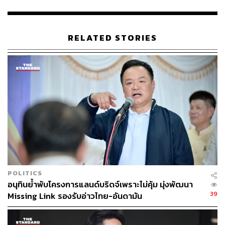
ทั้งนี้ ภารกิจดังกล่าวจะเป็นไปตามที่รัฐบาลหรือนายก
รัฐมนตรีจะมอบหมายให้กระทรวงวัฒนธรรมดำเนินการต่อ
RELATED STORIES
ไป
นอกจากนี้ กระทรวงวัฒนธรรมจะดำเนินการรวบรวม จัดทำ
และเผยแพร่สื่อเทิดพระเกียรติในรูปแบบต่างๆ ทั้งภาพยนตร์
สารคดี นิทรรศการ ศิลปะการแสดง และสื่อวัฒนธรรมร่วม
สมัย พร้อมประสานความร่วมมือกับศิลปินแห่งชาติ ศิลปินพื้น
บ้าน นักเรียน นักศึกษา และเครือข่ายทางวัฒนธรรมทั่ว
ประเทศ ในการจัดกิจกรรมน้อมรำลึกในพระกรุณาธิคุณและ
ร่วมถวายความอาลัย ทั้งในส่วนกลางและส่วนภูมิภาค เพื่อ
เปิดโอกาสให้ประชาชนทุกหมู่เหล่าได้ร่วมแสดงออกถึงความ
จงรักภักดี
POLITICS
อนุทินย้ำพับโครงการแลนด์บริดจ์เพราะไม่คุ้ม มุ่งพัฒนา
ในส่วนของการอำนวยความสะดวกแก่ประชาชน กระทรวง
39
Missing Link รองรับอ่าวไทย-อันดามัน
วัฒนธรรมจะสนับสนุนการปฏิบัติหน้าที่ตามที่ได้รับมอบ
หมายจากรัฐบาล สำนักนายกรัฐมนตรี และสำนักพระราชวัง