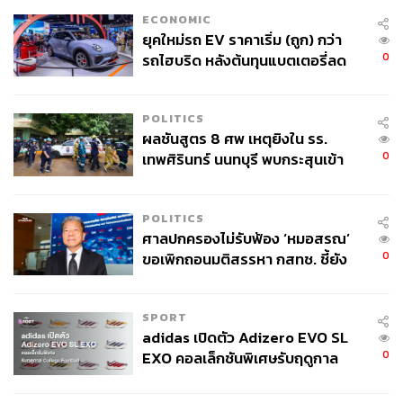
ECONOMIC
ยุคใหม่รถ EV ราคาเริ่ม (ถูก) กว่า
0
รถไฮบริด หลังต้นทุนแบตเตอรี่ลด
ลง - จีนแห่บุกตลาดเกิดใหม่
POLITICS
ผลชันสูตร 8 ศพ เหตุยิงใน รร.
0
เทพศิรินทร์ นนทบุรี พบกระสุนเข้า
จุดสำคัญ ‘ศีรษะ-หน้าอก’ ครูถูกยิง
4 นัด จากระยะไกล
POLITICS
ศาลปกครองไม่รับฟ้อง ‘หมอสรณ’
0
ขอเพิกถอนมติสรรหา กสทช. ชี้ยัง
ไม่ใช่ผู้เดือดร้อนเสียหาย
SPORT
adidas เปิดตัว Adizero EVO SL
0
EXO คอลเล็กชันพิเศษรับฤดูกาล
College Football