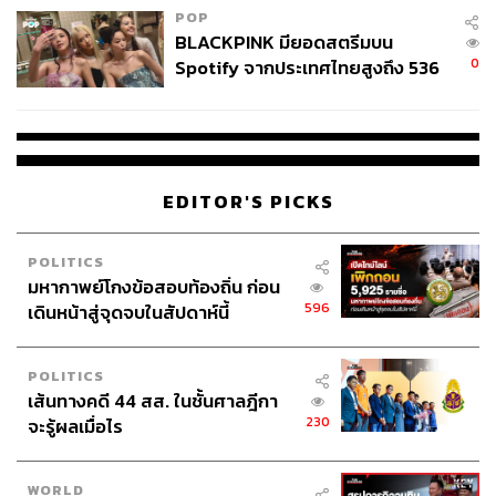
POP
BLACKPINK มียอดสตรีมบน
0
Spotify จากประเทศไทยสูงถึง 536
ล้านครั้ง ตลอด 10 ปีที่ผ่านมา
EDITOR'S PICKS
POLITICS
มหากาพย์โกงข้อสอบท้องถิ่น ก่อน
596
เดินหน้าสู่จุดจบในสัปดาห์นี้
POLITICS
เส้นทางคดี 44 สส. ในชั้นศาลฎีกา
230
จะรู้ผลเมื่อไร
WORLD