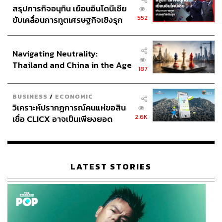
สรุปภารกิจอนุทิน เยือนอินโดนีเซีย
552
ขับเคลื่อนการทูตเศรษฐกิจเชิงรุก
ประกาศหุ้นส่วนยุทธศาสตร์ไทย –
อินโดนีเซีย
Navigating Neutrality:
Thailand and China in the Age
187
of a New Global Order
BUSINESS
/
ECONOMIC
วิเคราะห์ปรากฏการณ์คนแห่ขอสิน
2.6K
เชื่อ CLICX อาจเป็นเพียงยอด
ภูเขาน้ำแข็ง ของปัญหาหนี้ครัว
เรือนไทยที่ถูกซุกไว้
LATEST STORIES