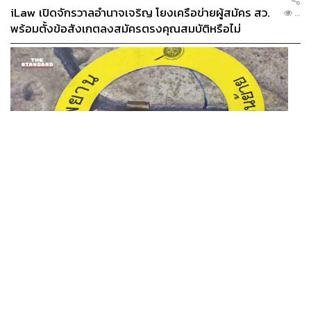
iLaw เปิดจักรวาลอำนาจเจริญ โยงเครือข่ายผู้สมัคร สว.
...
พร้อมตั้งข้อสังเกตลงสมัครตรงคุณสมบัติหรือไม่
THAILAND
รอง ผบช. ภ.1 เผย เก็บพยานหลักฐานเกี่ยวกับผู้ก่อเหตุยิง
...
ในโรงเรียนไปตรวจสอบทั้งหมดแล้ว