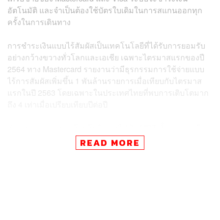
อัตโนมัติ และจำเป็นต้องใช้บัตรใบเดิมในการสแกนออกทุก
ครั้งในการเดินทาง
การชำระเงินแบบไร้สัมผัสเป็นเทคโนโลยีที่ได้รับการยอมรับ
อย่างกว้างขวางทั่วโลกและเอเชีย เฉพาะไตรมาสแรกของปี
2564 ทาง Mastercard รายงานว่ามีธุรกรรมการใช้จ่ายแบบ
ไร้การสัมผัสเพิ่มขึ้น 1 พันล้านรายการเมื่อเทียบกับไตรมาส
แรกในปี 2563 โดยเฉพาะในประเทศไทยที่พบการเติบโตมาก
ถึง 4 เท่าเมื่อเปรียบเทียบปีต่อปี
ก่อนการระบาดของโรคโควิด รถไฟฟ้า MRT ทั้งสองสายมี
จำนวนผู้โดยสารที่เดินทางโดยเฉลี่ยประมาณ 239,000 คนต่อ
READ MORE
วัน และคาดการณ์ว่ากรุงเทพฯ จะมีจำนวนประชากร
มากกว่า 12 ล้านคน ภายในปี 2573 ซึ่งการใช้เทคโนโลยี
EMV Contactless จะทำให้คนเมืองสามารถเดินทางด้วย
ระบบขนส่งสาธารณะคล่องตัวขึ้น และลดความยุ่งยากลง
ภาพ:
Shutterstock