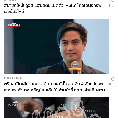
สมาชิกใหม่! ลูอิส แฮมิลตัน เปิดตัว ‘Halo’ โกลเดนรีทรีฟ
...
เวอร์ตัวใหม่
POLITICS
พริษฐ์เปิดเส้นทางการเงินโยงคดีฮั้ว สว. อีก 4 จังหวัด พบ
...
ส.อบจ. อำนาจเจริญโอนเงินให้เจ้าหน้าที่ กกต. ฝ่ายสืบสวน