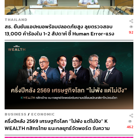
THAILAND
สธ. ยืนยันแอปหมอพร้อมปลอดภัยสูง ลุยตรวจสอบ
92
13,000 คำร้องใน 1-2 สัปดาห์ ชี้ Human Error-แรง
กดดัน KPI ทำคลาดเคลื่อน ยันไร้ทุจริตเบิกงบ
BUSINESS
/
ECONOMIC
ครึ่งปีหลัง 2569 เศรษฐกิจโลก “ไม่พัง แต่ไม่ปัง” K
462
WEALTH กสิกรไทย แนะกลยุทธ์จัดพอร์ต รับความ
เปลี่ยนแปลงกติกาใหม่ของโลก