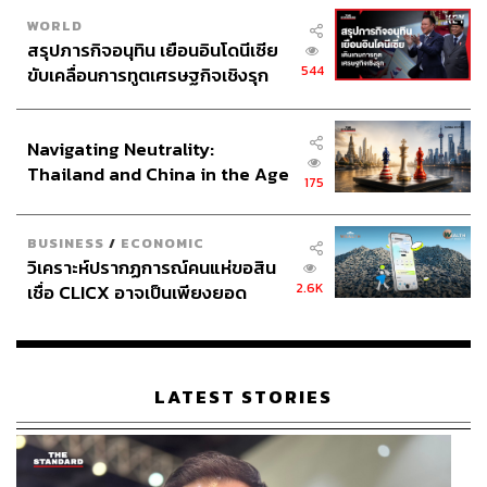
WORLD
สรุปภารกิจอนุทิน เยือนอินโดนีเซีย
544
ขับเคลื่อนการทูตเศรษฐกิจเชิงรุก
ประกาศหุ้นส่วนยุทธศาสตร์ไทย –
อินโดนีเซีย
Navigating Neutrality:
Thailand and China in the Age
175
of a New Global Order
BUSINESS
/
ECONOMIC
วิเคราะห์ปรากฏการณ์คนแห่ขอสิน
2.6K
เชื่อ CLICX อาจเป็นเพียงยอด
ภูเขาน้ำแข็ง ของปัญหาหนี้ครัว
เรือนไทยที่ถูกซุกไว้
LATEST STORIES