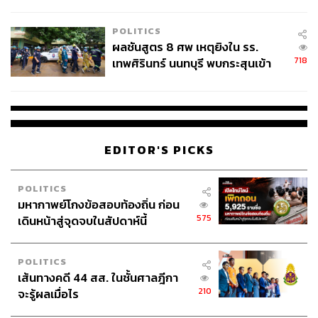
ชั่วคราว หลังเหตุใช้อาวุธปืนภายใน
โรงเรียนคลี่คลาย
POLITICS
ผลชันสูตร 8 ศพ เหตุยิงใน รร.
718
เทพศิรินทร์ นนทบุรี พบกระสุนเข้า
จุดสำคัญ ‘ศีรษะ-หน้าอก’ ครูถูกยิง
4 นัด จากระยะไกล
EDITOR'S PICKS
POLITICS
มหากาพย์โกงข้อสอบท้องถิ่น ก่อน
575
เดินหน้าสู่จุดจบในสัปดาห์นี้
POLITICS
เส้นทางคดี 44 สส. ในชั้นศาลฎีกา
210
จะรู้ผลเมื่อไร