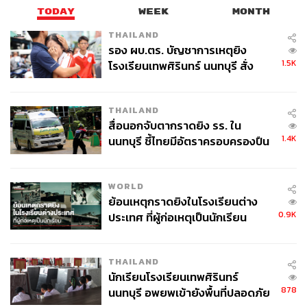
TODAY
WEEK
MONTH
THAILAND
รอง ผบ.ตร. บัญชาการเหตุยิง
1.5K
โรงเรียนเทพศิรินทร์ นนทบุรี สั่ง
ค้นหา 2 รอบยืนยันไร้คนติดค้าง พบ
ศพปู่-ย่าที่บ้านพักผู้ก่อเหตุ
THAILAND
สื่อนอกจับตากราดยิง รร. ใน
1.4K
นนทบุรี ชี้ไทยมีอัตราครอบครองปืน
สูงในระดับต้นของภูมิภาค
WORLD
ย้อนเหตุกราดยิงในโรงเรียนต่าง
0.9K
ประเทศ ที่ผู้ก่อเหตุเป็นนักเรียน
THAILAND
นักเรียนโรงเรียนเทพศิรินทร์
878
นนทบุรี อพยพเข้ายังพื้นที่ปลอดภัย