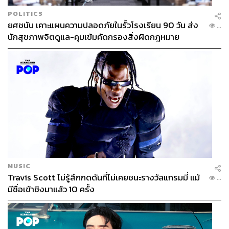
POLITICS
ยศชนัน เคาะแผนความปลอดภัยในรั้วโรงเรียน 90 วัน ส่ง
...
นักสุขภาพจิตดูแล-คุมเข้มคัดกรองสิ่งผิดกฎหมาย
MUSIC
Travis Scott ไม่รู้สึกกดดันที่ไม่เคยชนะรางวัลแกรมมี่ แม้
...
มีชื่อเข้าชิงมาแล้ว 10 ครั้ง