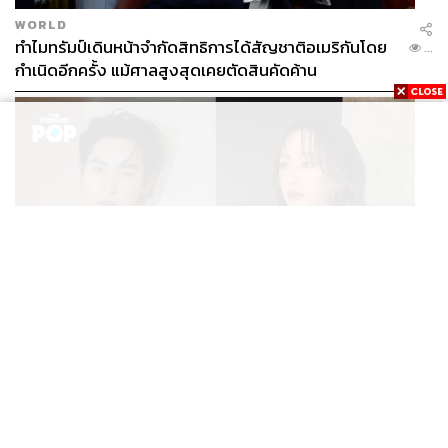
WORLD
ทำไมทรัมป์เดินหน้าจำกัดสิทธิการได้สัญชาติอเมริกันโดย
...
กำเนิดอีกครั้ง แม้ศาลสูงสุดเคยตัดสินคัดค้าน
ENTERTAINMENT
เก้า นพเก้า และ พาย รินรดา เตรียมร่วมงานกันใน ‘รสกาล
...
Enchanted Taste In Time’