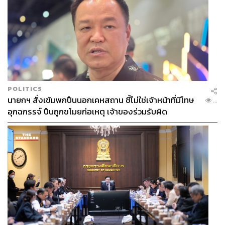
POLITICS
นายกฯ สั่งเข้มพกปืนนอกเคหสถาน ชี้ไม่ใช่เจ้าหน้าที่มีโทษ
...
อุกฉกรรจ์ ปืนถูกขโมยก่อเหตุ เจ้าของร่วมรับผิด