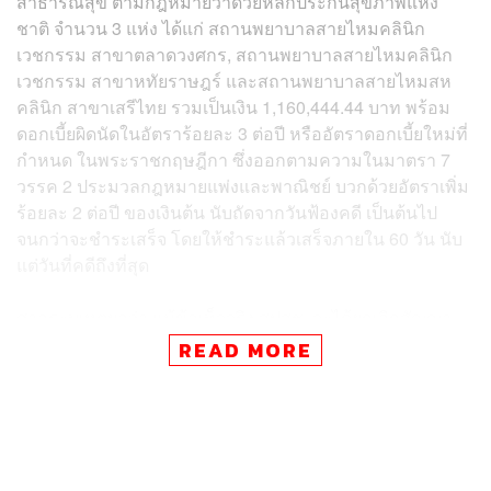
สาธารณสุข ตามกฎหมายว่าด้วยหลักประกันสุขภาพแห่ง
ชาติ จำนวน 3 แห่ง ได้แก่ สถานพยาบาลสายไหมคลินิก
เวชกรรม สาขาตลาดวงศกร, สถานพยาบาลสายไหมคลินิก
เวชกรรม สาขาหทัยราษฎร์ และสถานพยาบาลสายไหมสห
คลินิก สาขาเสรีไทย รวมเป็นเงิน 1,160,444.44 บาท พร้อม
ดอกเบี้ยผิดนัดในอัตราร้อยละ 3 ต่อปี หรืออัตราดอกเบี้ยใหม่ที่
กำหนด ในพระราชกฤษฎีกา ซึ่งออกตามความในมาตรา 7
วรรค 2 ประมวลกฎหมายแพ่งและพาณิชย์ บวกด้วยอัตราเพิ่ม
ร้อยละ 2 ต่อปี ของเงินต้น นับถัดจากวันฟ้องคดี เป็นต้นไป
จนกว่าจะชำระเสร็จ โดยให้ชำระแล้วเสร็จภายใน 60 วัน นับ
แต่วันที่คดีถึงที่สุด
ศาลระบุเหตุผลว่า แม้ข้อเท็จจริง สปสช. จะได้ยกเลิกสัญญา
ให้บริการสาธารณสุข ตามกฎหมายว่าด้วยหลักประกัน
READ MORE
สุขภาพแห่งชาติกับสถานพยาบาล ทั้ง 7 แห่งในสังกัดบริษัท
สหแพทย์เวชกรรม จำกัดไปแล้ว แต่ในจำนวนนี้ ยังมีสถาน
พยาบาล 3 แห่ง ที่ สปสช. สั่งชะลอการจ่ายเงินค่าบริการทาง
แพทย์ เพื่อดำเนินการตรวจสอบยอดเงินที่จะมีสิทธิได้รับตาม
สัญญา และยังไม่ได้รับค่าการทำงานที่ได้ดำเนินการไปแล้ว