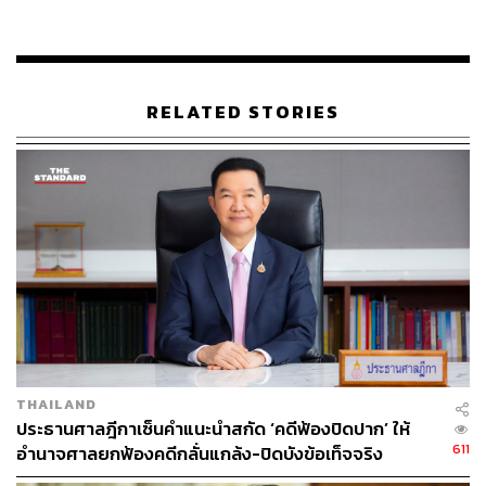
เช่น วัสดุที่ใช้ในโครงการมีการดำเนินการขออนุมัติผ่านผู้
ควบคุมงานตรวจสอบว่ามีมาตรฐานตรงตามรายการ
ประกอบแบบหรือไม่ แล้วจึงนำเสนอที่ประชุมคณะกรรมการ
ตรวจรับพัสดุ เพื่อพิจารณาอนุมัติก่อนนำมาใช้ในโครงการ
RELATED STORIES
ทุกครั้ง สำหรับการตรวจสอบคุณภาพงาน ผู้รับจ้างจะต้องจัด
ทำเอกสารขออนุมัติทำงาน (request) เพื่อให้ผู้ควบคุมงาน
ตรวจสอบอีกครั้งและมีการส่งวัสดุไปทดสอบคุณสมบัติกับ
ทางสถาบันที่ได้รับการยอมรับและอนุมัติจากทางคณะ
กรรมการตรวจรับพัสดุแล้ว เช่น ในโครงการแรกเหล็กเสริม
คอนกรีตส่งไปตรวจสอบที่คณะวิศวกรรมศาสตร์
มหาวิทยาลัยสงขลานครินทร์ หาดใหญ่ และเก็บตัวอย่าง
คอนกรีตที่ใช้ไปทดสอบ
ที่หน่วยงานโยธาธิการและผังเมืองจังหวัดสงขลาทุกครั้ง
โครงการที่สองเหล็กเสริมคอนกรีตส่งไปตรวจสอบ ที่หน่วย
THAILAND
งานโยธาธิการและผังเมืองจังหวัดปทุมธานีทุกครั้งเช่นกัน ผล
ประธานศาลฎีกาเซ็นคำแนะนำสกัด ‘คดีฟ้องปิดปาก’ ให้
การตรวจสอบปรากฏว่าเหล็กเส้นทุกขนาดและคอนกรีตที่นำ
611
อำนาจศาลยกฟ้องคดีกลั่นแกล้ง-ปิดบังข้อเท็จจริง
เข้ามาใช้ในโครงการก่อสร้างทั้งสองแห่งได้รับมาตรฐาน