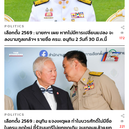
TAGS:
สำนักงานศาลยุติธรรม
บริษัท ไชน่า เรลเวย์ นัมเบอร์ 10 (ประเทศไทย) จำกัด
POLITICS
เลือกตั้ง 2569 : นายกฯ เผย หากไม่มีการเปลี่ยนแปลง จะ
172
ลงนามทูลเกล้าฯ รายชื่อ ครม. อนุทิน 2 วันที่ 30 มี.ค.นี้
285
ABOUT THE AUTHOR
THE STANDARD TEAM
กองบรรณาธิการ THE STANDARD
POLITICS
เลือกตั้ง 2569 : อนุทิน แจงเหตุผล ทำไมบวรศักดิ์ไม่มีชื่อ
221
ในครม.ชุดใหม่ ชี้รัฐมนตรีไม่ยกชุดเดิม จบเทอมแล้วแยก