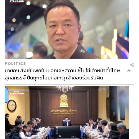
POLITICS
นายกฯ สั่งเข้มพกปืนนอกเคหสถาน ชี้ไม่ใช่เจ้าหน้าที่มีโทษ
...
อุกฉกรรจ์ ปืนถูกขโมยก่อเหตุ เจ้าของร่วมรับผิด