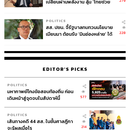
279
เปลี่ยนผ่านพลังงาน ลุ้น ‘ไทยช่วย
ไทยพลัส’ เฟส 2 รอประเมินความ
เหมาะสม
POLITICS
สส. ปชน. จี้รัฐบาลทบทวนนโยบาย
228
เมียนมา ต้อนรับ ‘มินอ่องหล่าย’ ได้
แค่สัญญาว่างเปล่า
EDITOR'S PICKS
POLITICS
มหากาพย์โกงข้อสอบท้องถิ่น ก่อน
577
เดินหน้าสู่จุดจบในสัปดาห์นี้
POLITICS
เส้นทางคดี 44 สส. ในชั้นศาลฎีกา
214
จะรู้ผลเมื่อไร