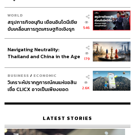
WORLD
สรุปภารกิจอนุทิน เยือนอินโดนีเซีย
546
ขับเคลื่อนการทูตเศรษฐกิจเชิงรุก
ประกาศหุ้นส่วนยุทธศาสตร์ไทย –
อินโดนีเซีย
Navigating Neutrality:
Thailand and China in the Age
179
of a New Global Order
BUSINESS
/
ECONOMIC
วิเคราะห์ปรากฏการณ์คนแห่ขอสิน
2.6K
เชื่อ CLICX อาจเป็นเพียงยอด
ภูเขาน้ำแข็ง ของปัญหาหนี้ครัว
เรือนไทยที่ถูกซุกไว้
LATEST STORIES