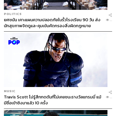
POLITICS
ยศชนัน เคาะแผนความปลอดภัยในรั้วโรงเรียน 90 วัน ส่ง
...
นักสุขภาพจิตดูแล-คุมเข้มคัดกรองสิ่งผิดกฎหมาย
MUSIC
Travis Scott ไม่รู้สึกกดดันที่ไม่เคยชนะรางวัลแกรมมี่ แม้
...
มีชื่อเข้าชิงมาแล้ว 10 ครั้ง