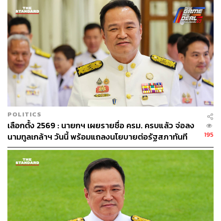
อุตสาหกรรมและผ่านการทดสอบคุณสมบัติจากหน่วยงานดัง
กล่าวข้างต้นทั้งหมด
สำหรับความก้าวหน้าของงานในโครงการแรกดำเนินการไป
แล้วคิดเป็นร้อยละ 83.97 มีการเบิกงวดงานไปแล้วคิดเป็น
ร้อยละ 36.85 งานมีความล่าช้าจากข้อมูล ณ วันที่ 3 มีนาคม
2568 ล่าช้าเป็นเวลา 488 วัน ส่วนโครงการที่สอง ดำเนินการ
ไปแล้วคิดเป็นร้อยละ 20.67 มีการเบิกงวดงานไปแล้วคิดเป็น
ร้อยละ 11.74 จากข้อมูล ณ วันที่ 1 เมษายน 2568 งานล่าช้า
เป็นเวลา 616 วัน
POLITICS
เลือกตั้ง 2569 : นายกฯ เผยรายชื่อ ครม. ครบแล้ว จ่อลง
นอกจากความล่าช้างานก่อสร้างทั้งสองโครงการมีคุณภาพ
195
นามทูลเกล้าฯ วันนี้ พร้อมแถลงนโยบายต่อรัฐสภาทันที
งานเป็นไปตามข้อกำหนดในสัญญา มีขั้นตอนงานก่อสร้าง
หลังโปรดเกล้าฯ-ถวายสัตย์ปฏิญาณ
เป็นไปตามหลักวิศวกรรม และการเบิกจ่ายเงินค่าจ้างที่ชำระ
ต่ำกว่าผลงานที่ผู้รับจ้างดำเนินการไปแล้วหากผู้รับจ้างไม่
ดำเนินการให้แล้วเสร็จตามสัญญาสำนักงานศาลยุติธรรม
สามารถเปิดประมูลหาผู้รับจ้างที่มีคุณสมบัติรายอื่นมาดำเนิน
การก่อสร้างให้แล้วเสร็จได้