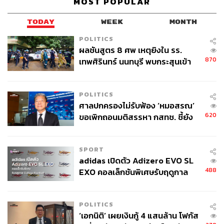
MOST POPULAR
TODAY
WEEK
MONTH
POLITICS
ผลชันสูตร 8 ศพ เหตุยิงใน รร.
870
เทพศิรินทร์ นนทบุรี พบกระสุนเข้า
จุดสำคัญ ‘ศีรษะ-หน้าอก’ ครูถูกยิง
4 นัด จากระยะไกล
POLITICS
ศาลปกครองไม่รับฟ้อง ‘หมอสรณ’
620
ขอเพิกถอนมติสรรหา กสทช. ชี้ยัง
ไม่ใช่ผู้เดือดร้อนเสียหาย
SPORT
adidas เปิดตัว Adizero EVO SL
488
EXO คอลเล็กชันพิเศษรับฤดูกาล
College Football
POLITICS
‘เอกนิติ’ เผยเงินกู้ 4 แสนล้าน โฟกัส