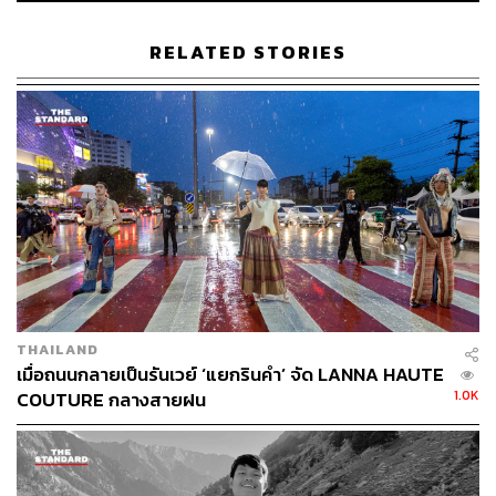
สำหรับประเทศขวัญใจคนไทยอย่าง
‘ญี่ปุ่น’
และ
‘ไต้หวัน’
ตอนนี้เริ่มเปิดรับประเทศให้ชาวต่างชาติเข้าประเทศแล้วใน
RELATED STORIES
ฐานะนักธุรกิจและนักเรียน และคาดว่าจะเปิดประเทศให้นัก
ท่องเที่ยวเข้าประเทศได้ภายในปีนี้
เกาหลีใต้
ตอนนี้มีข่าวว่ากระทรวงการต่างประเทศของ
สาธารณรัฐเกาหลีตัดสินใจยกเลิกระงับข้อตกลงยกเว้นวีซ่า
ชั่วคราว และบันทึกการแลกเปลี่ยนและการเข้าประเทศ
อนุญาตให้ 46 ประเทศ รวมถึงนักเดินทางจากไทย สามารถ
เข้าประเทศได้โดยไม่ต้องขอวีซ่า ตั้งแต่วันที่ 1 เมษายน 2565
เป็นต้นไป แต่ต้องลงทะเบียนผ่านระบบ K-ETA อย่างไรก็ดี
ทางเราแนะนำให้รอประกาศอย่างเป็นทางการอีกครั้งจาก
องค์การส่งเสริมการท่องเที่ยวเกาหลี (KTO) ประจำ
THAILAND
ประเทศไทย
เมื่อถนนกลายเป็นรันเวย์ ‘แยกรินคำ’ จัด LANNA HAUTE
1.0K
COUTURE กลางสายฝน
เตรียมตัวอย่างไรก่อนเดินทางต่างประเทศ
แต่ละประเทศมีเงื่อนไขการเข้าประเทศต่างกัน กรุณา