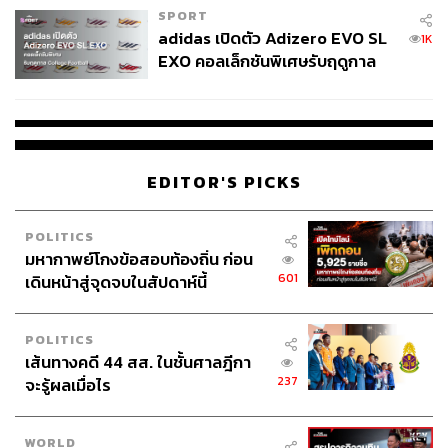
SPORT
adidas เปิดตัว Adizero EVO SL
1K
EXO คอลเล็กชันพิเศษรับฤดูกาล
College Football
EDITOR'S PICKS
POLITICS
มหากาพย์โกงข้อสอบท้องถิ่น ก่อน
601
เดินหน้าสู่จุดจบในสัปดาห์นี้
POLITICS
เส้นทางคดี 44 สส. ในชั้นศาลฎีกา
237
จะรู้ผลเมื่อไร
WORLD