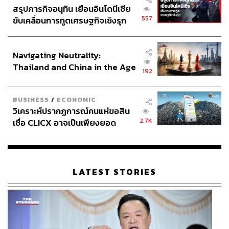
สรุปภารกิจอนุทิน เยือนอินโดนีเซีย
557
ขับเคลื่อนการทูตเศรษฐกิจเชิงรุก
ประกาศหุ้นส่วนยุทธศาสตร์ไทย –
อินโดนีเซีย
Navigating Neutrality:
Thailand and China in the Age
192
of a New Global Order
BUSINESS
/
ECONOMIC
วิเคราะห์ปรากฏการณ์คนแห่ขอสิน
2.7K
เชื่อ CLICX อาจเป็นเพียงยอด
ภูเขาน้ำแข็ง ของปัญหาหนี้ครัว
เรือนไทยที่ถูกซุกไว้
LATEST STORIES