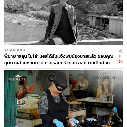
ตรวจสอบให้ดีกับทางสถานฑูตหรือสถานกงศุลก่อนเดิน
ทาง โดยส่วนมากมักมีเงื่อนไขคล้ายกันมาก เช่น มีผล
การตรวจโควิด-19 แบบ RT-PCR ภายใน 72 ชั่วโมง, มี
ประกันสุขภาพที่ครอบคลุมการรักษาโควิด-19, ใบรับ
รองการฉีดวัคซีนที่รับรองโดยรัฐ, เดินทางเข้าประเทศ
โดยเครื่องบินที่รับเฉพาะผู้ฉีดวัคซีน เท่านั้น
THAILAND
พี่ชาย ‘ฮลุน โซโล่’ เผยได้รับแจ้งพบน้องชายแล้ว ขอบคุณ
ขั้นตอนการกลับเข้าประเทศ
1.2K
ทุกภาคส่วนช่วยตามหา ครอบครัวของ ขอความเป็นส่วน
ตั้งแต่วันที่ 1 เมษายน 2565 เป็นต้นไป ประเทศไทย
ตัว งดแพร่ข้อมูลที่ยังไม่ยืนยัน
อนุญาตให้นักเดินทางทั้งไทยและต่างประเทศที่ต้องการ
เข้าประเทศไทย ไม่จำเป็นต้องโชว์ผลตรวจ RT-PCR
ก่อนเดินทาง
การเข้าประเทศไทยมีทั้งหมด 3 วิธีการ ได้แก่ Test &
Go กักตัวในวันที่ 1 เพื่อรอผลตรวจโควิดแบบ RT-PCR,
Sandbox พำนักและท่องเที่ยวในพื้นที่ที่กำหนดเป็นเวลา
7 วัน และ Alternative Quarantine (AQ) เข้าพักใน
โรงแรม AQ หรือสถานที่ที่ราชการกำหนด เป็นเวลา 5-