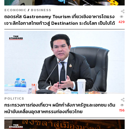
7 วัน
เงื่อนไขการเข้า-ออกประเทศ อาจจะเปลี่ยนแปลงตลอด
ECONOMIC
/
BUSINESS
เวลา แนะนำให้ติดตามข่าวสารข้อมูลจากสถานทูตและ
ถอดรหัส Gastronomy Tourism เที่ยวเชิงอาหารโตแรง
สถานกงสุลอยู่เสมอ
429
เจาะลึกโอกาสไทยก้าวสู่ Destination ระดับโลก เป็นไปได้
แค่ไหน
ภาพ:
Shutterstock
TAGS:
การเดินทาง
นักท่องเที่ยว
การท่องเที่ยว
Cracked
การเปิดประเทศ
POLITICS
กระทรวงการท่องเที่ยวฯ ผนึกกำลังภาครัฐและเอกชน เดิน
164
156
หน้าขับเคลื่อนอุตสาหกรรมท่องเที่ยวไทย