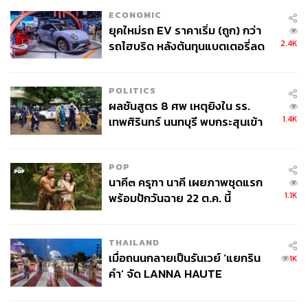
ECONOMIC
ยุคใหม่รถ EV ราคาเริ่ม (ถูก) กว่า
2.4K
รถไฮบริด หลังต้นทุนแบตเตอรี่ลด
ลง - จีนแห่บุกตลาดเกิดใหม่
POLITICS
ผลชันสูตร 8 ศพ เหตุยิงใน รร.
1.4K
เทพศิรินทร์ นนทบุรี พบกระสุนเข้า
จุดสำคัญ ‘ศีรษะ-หน้าอก’ ครูถูกยิง
4 นัด จากระยะไกล
POP
นาคี๓ ครุฑา นาคี เผยภาพชุดแรก
1.1K
พร้อมปักวันฉาย 22 ต.ค. นี้
THAILAND
เมื่อถนนกลายเป็นรันเวย์ ‘แยกริน
1K
คำ’ จัด LANNA HAUTE
COUTURE กลางสายฝน