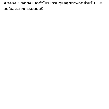
Ariana Grande เปิดตัวโปรแกรมดูแลสุขภาพจิตสำหรับ
...
คนในอุตสาหกรรมดนตรี
News
Wealth
Pop
Podcast
Video
Now
Opinion
Careers
Events
Privacy
About
Contact
Policy
FOR
ADVERTISING
MEMBERSHIP