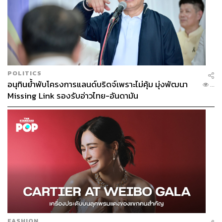
POLITICS
อนุทินย้ำพับโครงการแลนด์บริดจ์เพราะไม่คุ้ม มุ่งพัฒนา
...
Missing Link รองรับอ่าวไทย-อันดามัน
FASHION