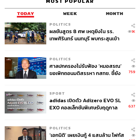
MOST POPULAR
TODAY
WEEK
MONTH
POLITICS
ผลชันสูตร 8 ศพ เหตุยิงใน รร.
1K
เทพศิรินทร์ นนทบุรี พบกระสุนเข้า
จุดสำคัญ ‘ศีรษะ-หน้าอก’ ครูถูกยิง
4 นัด จากระยะไกล
POLITICS
ศาลปกครองไม่รับฟ้อง ‘หมอสรณ’
759
ขอเพิกถอนมติสรรหา กสทช. ชี้ยัง
ไม่ใช่ผู้เดือดร้อนเสียหาย
SPORT
adidas เปิดตัว Adizero EVO SL
637
EXO คอลเล็กชันพิเศษรับฤดูกาล
College Football
POLITICS
‘เอกนิติ’ เผยเงินกู้ 4 แสนล้าน โฟกัส