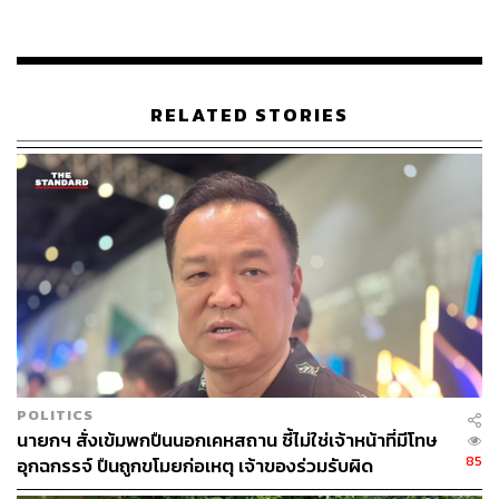
ABOUT THE AUTHOR
THE STANDARD TEAM
กองบรรณาธิการ THE STANDARD
RELATED STORIES
ABOUT THE PHOTOGRAPHER
ณาฌารัฐ ภักดีอาสา
ช่างภาพข่าว ประจำสำนักข่าว THE
STANDARD
POLITICS
นายกฯ สั่งเข้มพกปืนนอกเคหสถาน ชี้ไม่ใช่เจ้าหน้าที่มีโทษ
85
อุกฉกรรจ์ ปืนถูกขโมยก่อเหตุ เจ้าของร่วมรับผิด