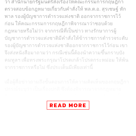
ว่า​ สำนักนายก​รัฐมนตรีส่งเรื่องให้คณะกรรมการกฤษฎีกา
ตรวจสอบข้อกฎหมายเกี่ยวกับคำสั่งให้ พล.ต.อ. สุรเชษฐ์ หัก
พาล รองผู้บัญชาการตำรวจแห่งชาติ ออกจากราชการไว้
ก่อน ให้คณะกรรมการกฤษฎีกาพิจารณาว่าชอบด้วย
กฎหมายหรือไม่​ว่า​ จากกรณีที่เป็นข่าว ทางรักษาการผู้
บัญชาการตำรวจแห่งชาติมีคำสั่งให้ข้าราชการตำรวจระดับ
รองผู้บัญชาการตำรวจแห่งชาติออกจากราชการไว้ก่อน​ เขา
จึงส่งหนังสือมาถามว่า กรณีเช่นนี้ต้องนำความขึ้นกราบบัง
คมทูลฯ​ เพื่อทรงพระกรุณาโปรดเกล้าโปรดกระหม่อม ให้พ้น
จากราชการหรือไม่ ซึ่งประเด็นมีเพียงเท่านี้
เมื่อผู้สื่อข่าวถามถึงขั้นตอนการให้ความคิดเห็นของกฤษฎีกา
ปกรณ์ระบุว่า เป็นเรื่องปกติ ซึ่งต้องพิจารณาจากกฎหมาย
รัฐธรรมนูญ และกฎหมายตำรวจ นำมาประกอบกันเท่านั้น
เอง ไม่มีอะไร
READ MORE
เมื่อผู้สื่อข่าวถามต่อว่า เรื่องดังกล่าวถูกส่งมายังคณะ
กรรมการกฤษฎีกาแล้วหรือไม่​ ปกรณ์กล่าวว่า ถึงเรียบร้อย
แล้ว​ ขณะนี้อยู่ระหว่างการพิจารณา ที่คาดว่าจะแล้วเสร็จ