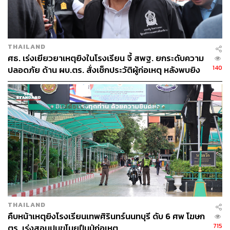
THAILAND
ศธ. เร่งเยียวยาเหตุยิงในโรงเรียน จี้ สพฐ. ยกระดับความ
140
ปลอดภัย ด้าน ผบ.ตร. สั่งเช็กประวัติผู้ก่อเหตุ หลังพบยิง
จุดตายแม่นยำ
THAILAND
คืบหน้าเหตุยิงโรงเรียนเทพศิรินทร์นนทบุรี ดับ 6 ศพ โฆษก
715
ตร. เร่งสอบปมขโมยปืนปู่ก่อเหตุ