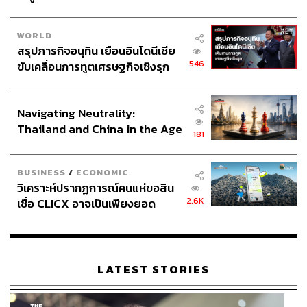
WORLD
สรุปภารกิจอนุทิน เยือนอินโดนีเซีย
546
ขับเคลื่อนการทูตเศรษฐกิจเชิงรุก
ประกาศหุ้นส่วนยุทธศาสตร์ไทย –
อินโดนีเซีย
Navigating Neutrality:
Thailand and China in the Age
181
of a New Global Order
BUSINESS
/
ECONOMIC
วิเคราะห์ปรากฏการณ์คนแห่ขอสิน
2.6K
เชื่อ CLICX อาจเป็นเพียงยอด
ภูเขาน้ำแข็ง ของปัญหาหนี้ครัว
เรือนไทยที่ถูกซุกไว้
LATEST STORIES