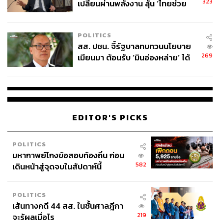
323
เปลี่ยนผ่านพลังงาน ลุ้น ‘ไทยช่วย
ไทยพลัส’ เฟส 2 รอประเมินความ
เหมาะสม
POLITICS
สส. ปชน. จี้รัฐบาลทบทวนนโยบาย
269
เมียนมา ต้อนรับ ‘มินอ่องหล่าย’ ได้
แค่สัญญาว่างเปล่า
EDITOR'S PICKS
POLITICS
มหากาพย์โกงข้อสอบท้องถิ่น ก่อน
582
เดินหน้าสู่จุดจบในสัปดาห์นี้
POLITICS
เส้นทางคดี 44 สส. ในชั้นศาลฎีกา
219
จะรู้ผลเมื่อไร